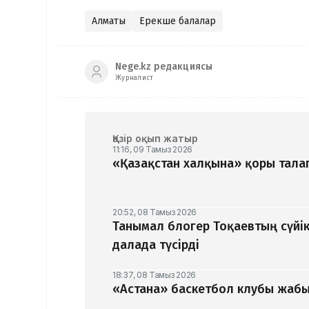
Алматы
Ерекше балалар
Nege.kz редакциясы
Журналист
Қазір оқып жатыр
11:16, 09 Тамыз 2026
«Қазақстан халқына» қоры талап
20:52, 08 Тамыз 2026
Танымал блогер Тоқаевтың сүйік
далада түсірді
18:37, 08 Тамыз 2026
«Астана» баскетбол клубы жабыл