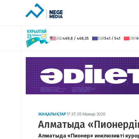
USD
469,8 / 468,35
EUR
541 / 541
CNY
6
ЖАҢАЛЫҚТАР
17:37, 05 Мамыр 2026
Алматыда «Пионердің
Алматыда «Пионер» инклюзивті курор