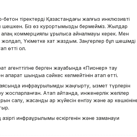
р-бетон тіректерді Қазақстандағы жалғыз инклюзивті
 шешкен. Біз өз курортымызды бермейміз. Жылдар
н алаң коммерциялық құрылысқа айналмауы керек. Мен
л жолдап, Үкіметке хат жаздым. Заңгерлер бұл шешімді
ап өтті ол.
арат агенттігіне берген жауабында «Пионер» тау
ақпарат шындыққа сәйкес келмейтінін атап өтті.
 аясында инфрақұрылымды жаңғырту, қызмет түрлерін
ыру жоспарланған. Атап айтқанда, инженерлік желілер
ын салу, жасанды қар жүйесін енгізу және қар көшкінін
тыр.
қазіргі инфрақұрылымы ескіргенін және заманауи