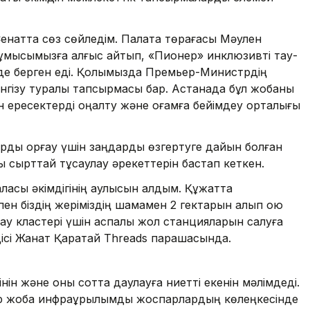
Сенатта сөз сөйледім. Палата төрағасы Мәулен
жұмысымызға алғыс айтып, «Пионер» инклюзивті тау-
әде берген еді. Қолымызда Премьер-Министрдің
нгізу туралы тапсырмасы бар. Астанада бұл жобаны
ен ересектерді оңалту және қоғамға бейімдеу орталығы
рды қорғау үшін заңдарды өзгертуге дайын болған
аны сырттай тұсаулау әрекеттерін бастап кеткен.
ласы әкімдігінің қаулысын алдым. Құжатта
пен біздің жеріміздің шамамен 2 гектарын алып қою
тау кластері үшін аспалы жол станцияларын салуға
ндісі Жанат Қаратай Threads парақшасында.
ін және оны сотта даулауға ниетті екенін мәлімдеді.
р жоба инфрақұрылымдық жоспарлардың көлеңкесінде