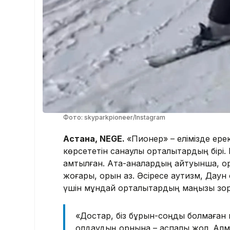
Фото: skyparkpioneer/Instagram
Астана, NEGE.
«Пионер» – елімізде ерек
көрсететін санаулы орталықтардың бірі.
қамтылған. Ата-аналардың айтуынша, орт
жоғары, орын аз. Әсіресе аутизм, Даун
үшін мұндай орталықтардың маңызы зор
«Достар, біз бұрын-соңды болмаған 
қолдаудың орнына – аспалы жол. Алм