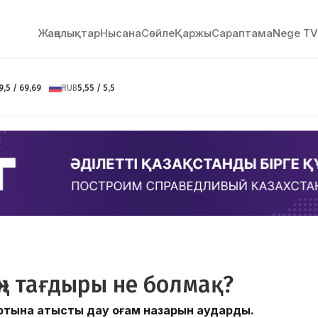
Жаңалықтар
Нысана
Сөйлe
Қаржы
Сараптама
Nege TV
9,5 / 69,69
RUB
5,55 / 5,5
» тағдыры не болмақ?
тына қатысты дау қоғам назарын аударды.