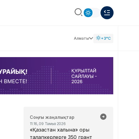
Алматы
+3°C
Соңғы жаңалықтар
11:16, 09 Тамыз 2026
«Қазақстан халқына» қоры
талапкерлерге 350 грант