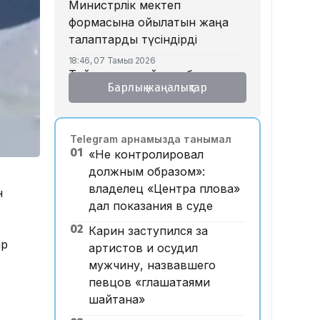
Министрлік мектеп
формасына қойылатын жаңа
талаптарды түсіндірді
18:46, 07 Тамыз 2026
Тойда уағыз айтып, басы
Барлық жаңалықтар
дауға қалған ақсақалдың қызы
Тоқаевқа үндеу жасады
17:47, 07 Тамыз 2026
Telegram арнамызда танымал
«Ресейден жеткізілген»:
01
«Не контролировал
Алматыда жалған көлік
должным образом»:
нөмірлерін сатқан тұрғын
владелец «Центра плова»
н
ұсталды
дал показания в суде
17:29, 07 Тамыз 2026
02
ЕҮАК отырысында
Карин заступился за
ар
электрондық сауда туралы
артистов и осудил
келісімге қол қойылды
мужчину, назвавшего
певцов «глашатаями
16:49, 07 Тамыз 2026
Алматыдағы «Байсат»
шайтана»
базары аукционда 24,7 млрд