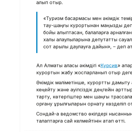
қалып отыр.
«Туризм басқармасы мен әкімдік темі
тау-шаңғы курортынан маңызды деп
бойы қалыптасқан, балаларға арналға
халық қалаулыларына депутаттық сауа
сот арқылы даулауға дайын», – деп ат
Ал Алматы қаласы әкімдігі «
Курсив
» ақп
курортын жабу жоспарланып отыр деген 
Әкімдік мәліметінше, курортты дамыту
кеңейту және қауіпсіздік деңгейін артт
тарту, көтергіштер мен шаңғы трассалар
қорғану құрылғыларын орнату көзделіп о
Сондай-ақ ведомство өкілдері нысанның 
талаптарға сай келмейтінін атап өтті.