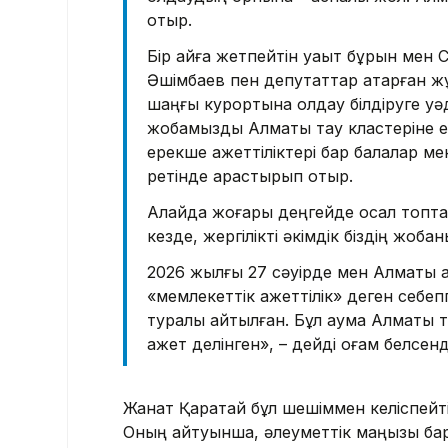
отыр.
Бір айға жетпейтін уақыт бұрын мен 
Әшімбаев пен депутаттар атқарған 
шаңғы курортына қолдау білдіруге у
жобамызды Алматы тау кластеріне е
ерекше қажеттіліктері бар балалар м
ретінде қарастырып отыр.
Алайда жоғары деңгейде осал топта
кезде, жергілікті әкімдік біздің жоб
2026 жылғы 27 сәуірде мен Алматы қа
«мемлекеттік қажеттілік» деген себеп
туралы айтылған. Бұл аумақ Алматы 
қажет делінген», – дейді қоғам белсе
Жанат Қаратай бұл шешіммен келіспейтін
Оның айтуынша, әлеуметтік маңызы ба