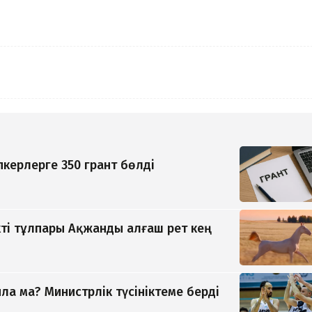
керлерге 350 грант бөлді
ті тұлпары Ақжанды алғаш рет кең
а ма? Министрлік түсініктеме берді