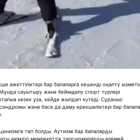
ше қажеттіліктері бар балаларға кешенді оңалту қызметі
 Мұнда сауықтыру және бейімделу спорт түрлері
алыққа кезек ұзақ, кейде жылдап күтеді. Сұраныс
 синдромы және басқа да даму ерекшеліктері бар балал
.
цинизмге тап болдық. Аутизмі бар балаларды
аты әкімдігі мемлекеттік тапсырмаларды елемей