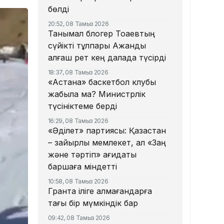
бөлді
20:52, 08 Тамыз 2026
Танымал блогер Тоқаевтың
сүйікті тұлпары Ақжанды
алғаш рет кең далада түсірді
18:37, 08 Тамыз 2026
«Астана» баскетбол клубы
жабыла ма? Министрлік
түсініктеме берді
16:29, 08 Тамыз 2026
«Әділет» партиясы: Қазақстан
– зайырлы мемлекет, ал «Заң
және тәртіп» қағидаты
баршаға міндетті
10:58, 08 Тамыз 2026
Грантқа іліге алмағандарға
тағы бір мүмкіндік бар
09:42, 08 Тамыз 2026