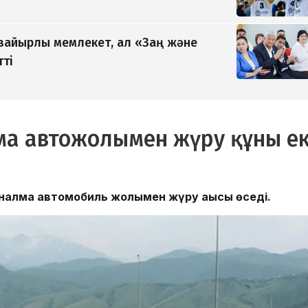
 зайырлы мемлекет, ал «Заң және
тті
а автожолымен жүру құны ек
налма автомобиль жолымен жүру ақысы өседі.