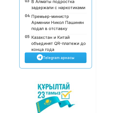
03
В Алматы подростка
теңгеге сатылды
задержали с наркотиками
04
Премьер-министр
Армении Никол Пашинян
подал в отставку
05
Казахстан и Китай
объединят QR-платежи до
конца года
Telegram арнасы