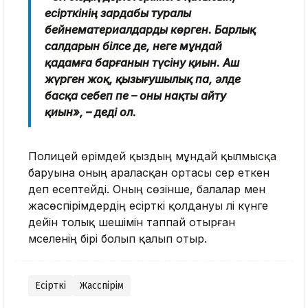
есірткінің зардабы туралы
бейнематериалдарды көрген. Барлық
салдарын білсе де, неге мұндай
қадамға барғанын түсіну қиын. Аш
жүрген жоқ, қызығушылық па, әлде
басқа себеп пе – оны нақты айту
қиын», – деді ол.
Полицей өрімдей қыздың мұндай қылмысқа
баруына оның араласқан ортасы әсер еткен
деп есептейді. Оның сөзінше, балалар мен
жасөспірімдердің есірткі қолдануы әлі күнге
дейін толық шешімін таппай отырған
мәселенің бірі болып қалып отыр.
Есірткі
Жасөспірім