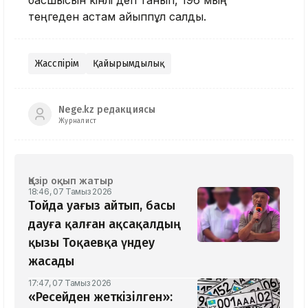
басшысын кінәлі деп танып, 196 мың
теңгеден астам айыппұл салды.
Жасөспірім
Қайырымдылық
Nege.kz редакциясы
Журналист
Қазір оқып жатыр
18:46, 07 Тамыз 2026
Тойда уағыз айтып, басы
дауға қалған ақсақалдың
қызы Тоқаевқа үндеу
жасады
17:47, 07 Тамыз 2026
«Ресейден жеткізілген»: