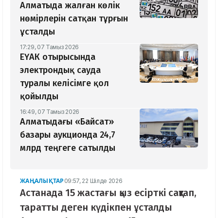
Алматыда жалған көлік
нөмірлерін сатқан тұрғын
ұсталды
17:29, 07 Тамыз 2026
ЕҮАК отырысында
электрондық сауда
туралы келісімге қол
қойылды
16:49, 07 Тамыз 2026
Алматыдағы «Байсат»
базары аукционда 24,7
млрд теңгеге сатылды
ЖАҢАЛЫҚТАР
09:57, 22 Шілде 2026
Астанада 15 жастағы қыз есірткі сақтап,
таратты деген күдікпен ұсталды