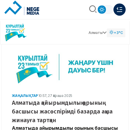
Алматы
+3°C
ЖАҢАЛЫҚТАР
10:57, 27 Қараша 2025
Алматыда қайырымдылық қорының
басшысы жасөспірімді базарда ақша
жинауға тартқан
Алматыда қайырымдылық қорының басшысы