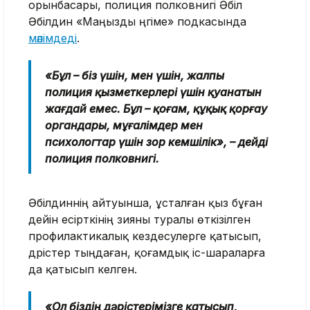
орынбасары, полиция полковнигі Әбіл
Әбілдин «Маңызды әңгіме» подкасында
мәлімдеді
.
«Бұл – біз үшін, мен үшін, жалпы
полиция қызметкерлері үшін қуанатын
жағдай емес. Бұл – қоғам, құқық қорғау
органдары, мұғалімдер мен
психологтар үшін зор кемшілік», – дейді
полиция полковнигі.
Әбілдиннің айтуынша, ұсталған қыз бұған
дейін есірткінің зияны туралы өткізілген
профилактикалық кездесулерге қатысып,
дәрістер тыңдаған, қоғамдық іс-шараларға
да қатысып келген.
«Ол біздің дәрістерімізге қатысып,