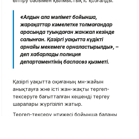
өлтіру бабымен қылмыстық іс қозғалды.
«Алдын ала мәлімет бойынша,
жарақаттар кәмелетке толмағандар
арасында туындаған жанжал кезінде
салынған. Қазіргі уақытта күдікті
арнайы мекемеге орналастырылды», –
деп хабарлады полиция
департаментінің баспасөз қызметі.
Қазіргі уақытта оқиғаның мән-жайын
анықтауға және істі жан-жақты тергеп-
тексеруге бағытталған кешенді тергеу
шаралары жүргізіліп жатыр.
Тергеп-тексеру нәтижесі бойынша баланы
тәрбиелеу жөніндегі міндеттерін тиісінше
орындамағаны үшін ата-анасын жауапқа
тарту мәселесі қаралмақ.