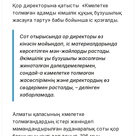
Қор директорына қатысты «Кәмелетке
толмаған адамды әкiмшiлiк құқық бұзушылық
жасауға тарту» бабы бойынша іс қозғалды.
Сот отырысында қор директоры өз
кінәсін мойындап, іс материалдарында
көрсетілген мән-жайларды растады.
Әкімшілік құқық бұзушылық жасалғаны
жинақталған дәлелдемелермен,
сондай-ақ кәмелетке толмаған
жасөспірімнің және директордың өз
сөздерімен расталды, – делінген
хабарламада.
Алматы қаласының кәмелетке
толмағандардың істері жөніндегі
мамандандырылған ауданаралық соты қор