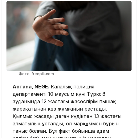
Фото: freepik.com
Астана, NEGE.
Қалалық полиция
департаменті 10 маусым күні Түрксіб
ауданында 12 жастағы жасөспірім пышақ
жарақатынан көз жұмғанын растады.
Қылмыс жасады деген күдікпен 13 жастағы
алматылық ұсталды, ол марқұммен бұрын
таныс болған. Бұл факт бойынша адам