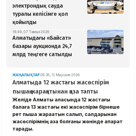
электрондық сауда
туралы келісімге қол
қойылды
16:49, 07 Тамыз 2026
Алматыдағы «Байсат»
базары аукционда 24,7
млрд теңгеге сатылды
ЖАҢАЛЫҚТАР
09:35, 12 Маусым 2026
Алматыда 12 жастағы жасөспірім
пышақ жарақатынан қаза тапты
Желіде Алматы қаласында 12 жастағы
балаға 13 жастағы екі жасөспірім бірнеше
рет пышақ жарақатын салып, салдарынан
жасөспірімнің қаза болғаны жөнінде ақпарат
тарады.