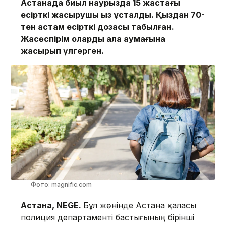
Астанада биыл наурызда 15 жастағы
есірткі жасырушы қыз ұсталды. Қыздан 70-
тен астам есірткі дозасы табылған.
Жасөспірім оларды қала аумағына
жасырып үлгерген.
Фото: magnific.com
Астана, NEGE.
Бұл жөнінде Астана қаласы
полиция департаменті бастығының бірінші