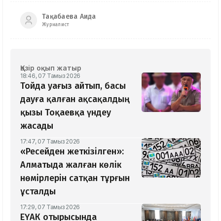
Тақабаева Аида
Журналист
Қазір оқып жатыр
18:46, 07 Тамыз 2026
Тойда уағыз айтып, басы
дауға қалған ақсақалдың
қызы Тоқаевқа үндеу
жасады
17:47, 07 Тамыз 2026
«Ресейден жеткізілген»:
Алматыда жалған көлік
нөмірлерін сатқан тұрғын
ұсталды
17:29, 07 Тамыз 2026
ЕҮАК отырысында