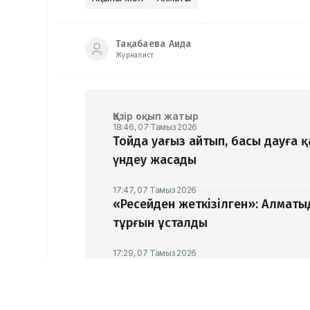
Тақабаева Аида
Журналист
Қазір оқып жатыр
18:46, 07 Тамыз 2026
Тойда уағыз айтып, басы дауға 
үндеу жасады
17:47, 07 Тамыз 2026
«Ресейден жеткізілген»: Алматы
тұрғын ұсталды
17:29, 07 Тамыз 2026
ЕҮАК отырысында электрондық с