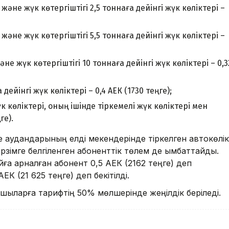
әне жүк көтергіштігі 2,5 тоннаға дейінгі жүк көліктері –
әне жүк көтергіштігі 5,5 тоннаға дейінгі жүк көліктері –
 жүк көтергіштігі 10 тоннаға дейінгі жүк көліктері – 0,3
дейінгі жүк көліктері – 0,4 АЕК (1730 теңге);
к көліктері, оның ішінде тіркемелі жүк көліктері мен
ге).
е аудандарының елді мекендерінде тіркелген автокөлік
ерзімге белгіленген абоненттік төлем де қымбаттайды.
йға арналған абонент 0,5 АЕК (2162 теңге) деп
ЕК (21 625 теңге) деп бекітілді.
шыларға тарифтің 50% мөлшерінде жеңілдік беріледі.