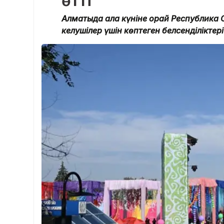
өтті
Алматыда Қала күніне орай Республик
келушілер үшін көптеген белсенділіктер