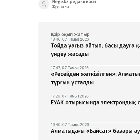
Nege.kz редакциясы
Журналист
Қазір оқып жатыр
18:46, 07 Тамыз 2026
Тойда уағыз айтып, басы дауға 
үндеу жасады
17:47, 07 Тамыз 2026
«Ресейден жеткізілген»: Алматы
тұрғын ұсталды
17:29, 07 Тамыз 2026
ЕҮАК отырысында электрондық с
16:49, 07 Тамыз 2026
Алматыдағы «Байсат» базары ау