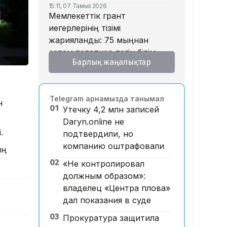
15:11, 07 Тамыз 2026
Мемлекеттік грант
иегерлерінің тізімі
жарияланды: 75 мыңнан
астам талапкер тегін білім
Барлық жаңалықтар
алады
14:45, 07 Тамыз 2026
Ұлттық валютаны инфляция
Telegram арнамызда танымал
қарқынының баяулауы қолдап
н
01
Утечку 4,2 млн записей
отыр – сарапшылар
Daryn.online не
13:30, 07 Тамыз 2026
.
подтвердили, но
Фельдшер Ұлдана
компанию оштрафовали
ың
Мырзуанның қазасына қатысты
іс сотқа жолданды
02
«Не контролировал
должным образом»:
12:59, 07 Тамыз 2026
Абай облысы аумағындағы
владелец «Центра плова»
орманды өрттен қорғауға 3
дал показания в суде
млрд теңгеден астам қаржы
03
Прокуратура защитила
бөлінді