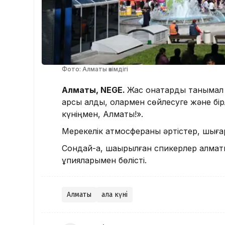
Фото: Алматы әкімдігі
Алматы, NEGE.
Жас қонақтарды таныма
қарсы алды, олармен сөйлесуге және бір
күніңмен, Алматы!».
Мерекелік атмосфераны әртістер, шығар
Сондай-ақ, шақырылған спикерлер алм
құпияларымен бөлісті.
Алматы
Қала күні