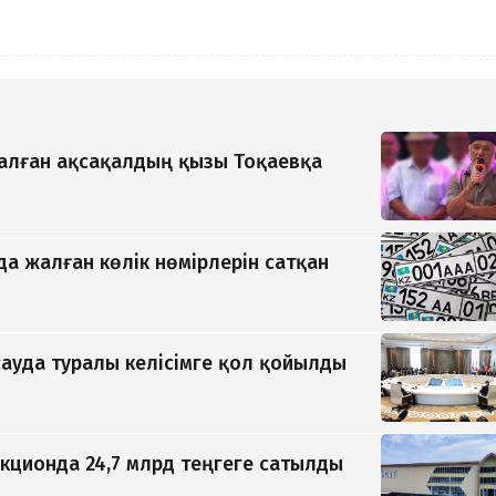
қалған ақсақалдың қызы Тоқаевқа
да жалған көлік нөмірлерін сатқан
ауда туралы келісімге қол қойылды
кционда 24,7 млрд теңгеге сатылды