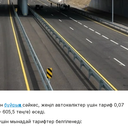
ен
бұйрыққа
сәйкес, жеңіл автокөліктер үшін тариф 0,07
605,5 теңге) өседі.
үшін мынадай тарифтер белгіленеді: