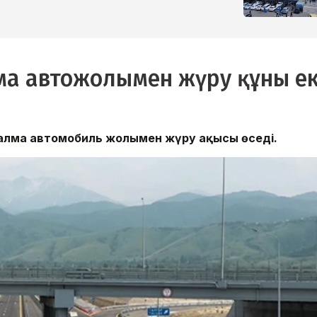
а автожолымен жүру құны ек
налма автомобиль жолымен жүру ақысы өседі.