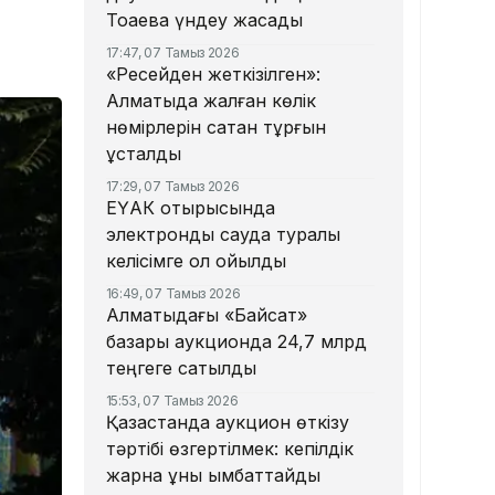
Тоқаевқа үндеу жасады
17:47, 07 Тамыз 2026
«Ресейден жеткізілген»:
Алматыда жалған көлік
нөмірлерін сатқан тұрғын
ұсталды
17:29, 07 Тамыз 2026
ЕҮАК отырысында
электрондық сауда туралы
келісімге қол қойылды
16:49, 07 Тамыз 2026
Алматыдағы «Байсат»
базары аукционда 24,7 млрд
теңгеге сатылды
15:53, 07 Тамыз 2026
Қазақстанда аукцион өткізу
тәртібі өзгертілмек: кепілдік
жарна құны қымбаттайды