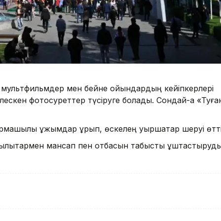
л мультфильмдер мен бейне ойындардың кейіпкерлері
лескен фотосуреттер түсіруге болады. Сондай-ақ «Туға
машылық ұжымдар құрып, өскелең қуыршақтар шеруі өтті
атылықтармен мансап пен отбасын табысты ұштастыруд