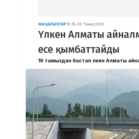
ЖАҢАЛЫҚТАР
16:35, 06 Тамыз 2026
Үлкен Алматы айналм
есе қымбаттайды
16 тамыздан бастап Үлкен Алматы ай