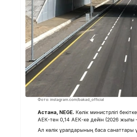
Фото: instagram.com/bakad_official
Астана, NEGE.
Көлік министрлігі бекітк
АЕК-тен 0,14 АЕК-ке дейін (2026 жылы – 
Ал көлік құралдарының басқа санаттары 