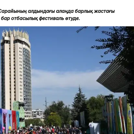
а Сарайының алдындағы алаңда барлық жастағы
і бар отбасылық фестиваль өтуде.