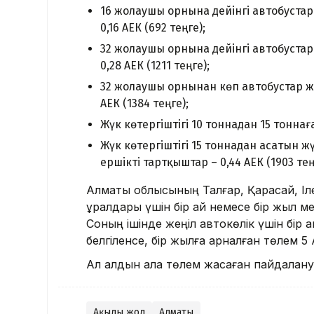
16 жолаушы орнына дейінгі автобустар ж
0,16 АЕК (692 теңге);
32 жолаушы орнына дейінгі автобустар ж
0,28 АЕК (1211 теңге);
32 жолаушы орнынан көп автобустар және
АЕК (1384 теңге);
Жүк көтергіштігі 10 тоннадан 15 тоннаға 
Жүк көтергіштігі 15 тоннадан асатын жү
ершікті тартқыштар – 0,44 АЕК (1903 тең
Алматы облысының Талғар, Қарасай, Іл
құралдары үшін бір ай немесе бір жыл м
Соның ішінде жеңіл автокөлік үшін бір а
белгіленсе, бір жылға арналған төлем 5 А
Ал алдын ала төлем жасаған пайдалану
Ақылы жол
Алматы