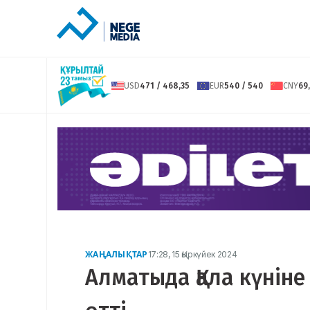
USD
471 / 468,35
EUR
540 / 540
CNY
69,
ЖАҢАЛЫҚТАР
17:28, 15 Қыркүйек 2024
Алматыда Қала күнін