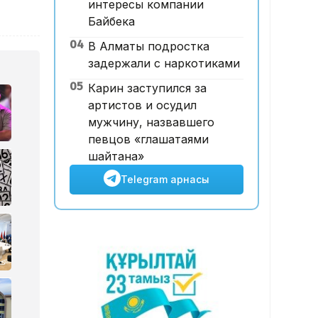
интересы компании
12:00, 07 Тамыз 2026
Байбека
Футболдан ұлттық құраманы
04
В Алматы подростка
Грекия мен Арменияның
задержали с наркотиками
бұрынғы бас бапкері басқаруы
мүмкін
05
Карин заступился за
артистов и осудил
мужчину, назвавшего
певцов «глашатаями
шайтана»
Telegram арнасы