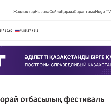
Жаңалықтар
Нысана
Сөйлe
Қаржы
Сараптама
Nege TV
5 / 69,69
RUB
5,57 / 5,6
е орай отбасылық фестиваль