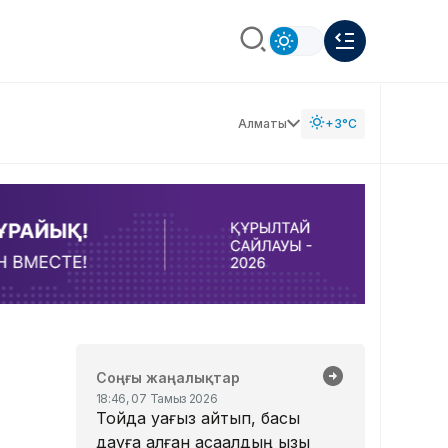
Алматы
+3°C
Соңғы жаңалықтар
18:46, 07 Тамыз 2026
Тойда уағыз айтып, басы
дауға қалған ақсақалдың қызы