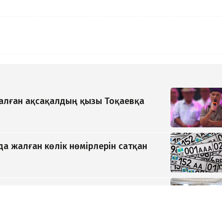
қалған ақсақалдың қызы Тоқаевқа
да жалған көлік нөмірлерін сатқан
ауда туралы келісімге қол қойылды