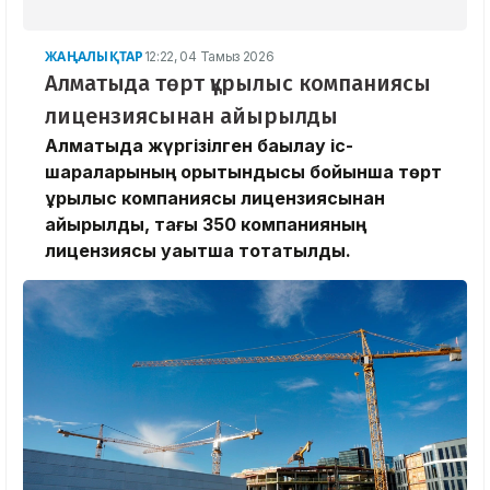
ЖАҢАЛЫҚТАР
12:22, 04 Тамыз 2026
Алматыда төрт құрылыс компаниясы
лицензиясынан айырылды
Алматыда жүргізілген бақылау іс-
шараларының қорытындысы бойынша төрт
құрылыс компаниясы лицензиясынан
айырылды, тағы 350 компанияның
лицензиясы уақытша тоқтатылды.