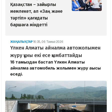
Қазақстан – зайырлы
мемлекет, ал «Заң және
тәртіп» қағидаты
баршаға міндетті
ЖАҢАЛЫҚТАР
16:35, 06 Тамыз 2026
Үлкен Алматы айналма автожолымен
жүру құны екі есе қымбаттайды
16 тамыздан бастап Үлкен Алматы
айналма автомобиль жолымен жүру ақысы
өседі.