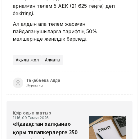
арналған төлем 5 АЕК (21 625 теңге) деп
бекітілді.
Ал алдын ала төлем жасаған
пайдаланушыларға тарифтің 50%
мөлшерінде жеңілдік беріледі.
Ақылы жол
Алматы
Тақабаева Аида
Журналист
Қазір оқып жатыр
11:16, 09 Тамыз 2026
«Қазақстан халқына»
қоры талапкерлерге 350