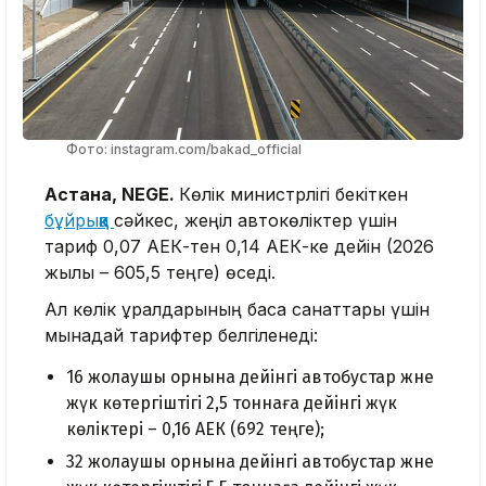
Фото: instagram.com/bakad_official
Астана, NEGE.
Көлік министрлігі бекіткен
бұйрыққа
сәйкес, жеңіл автокөліктер үшін
тариф 0,07 АЕК-тен 0,14 АЕК-ке дейін (2026
жылы – 605,5 теңге) өседі.
Ал көлік құралдарының басқа санаттары үшін
мынадай тарифтер белгіленеді:
16 жолаушы орнына дейінгі автобустар және
жүк көтергіштігі 2,5 тоннаға дейінгі жүк
көліктері – 0,16 АЕК (692 теңге);
32 жолаушы орнына дейінгі автобустар және