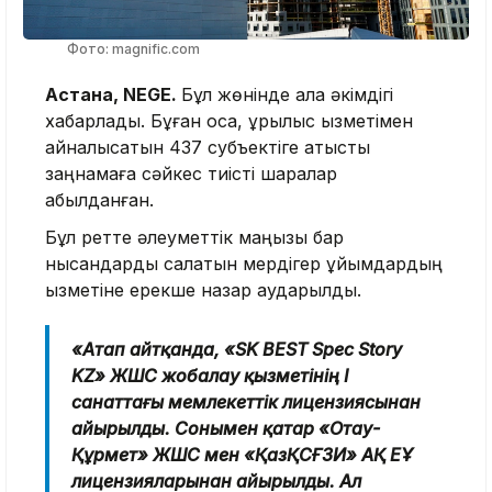
Фото: magnific.com
Астана, NEGE.
Бұл жөнінде қала әкімдігі
хабарлады. Бұған қоса, құрылыс қызметімен
айналысатын 437 субъектіге қатысты
заңнамаға сәйкес тиісті шаралар
қабылданған.
Бұл ретте әлеуметтік маңызы бар
нысандарды салатын мердігер ұйымдардың
қызметіне ерекше назар аударылды.
«Атап айтқанда, «SK BEST Spec Story
KZ» ЖШС жобалау қызметінің І
санаттағы мемлекеттік лицензиясынан
айырылды. Сонымен қатар «Отау-
Құрмет» ЖШС мен «ҚазҚСҒЗИ» АҚ ЕҰ
лицензияларынан айырылды. Ал