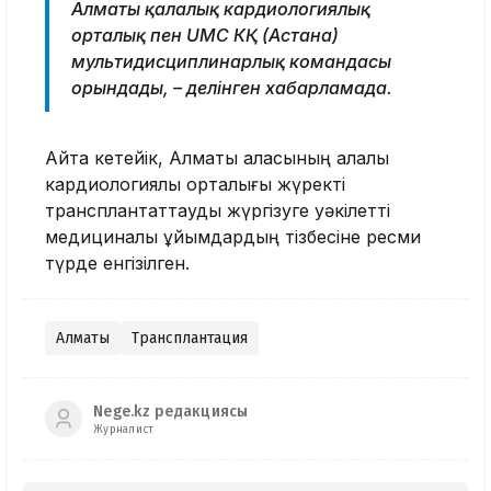
Алматы қалалық кардиологиялық
орталық пен UMC КҚ (Астана)
мультидисциплинарлық командасы
орындады, – делінген хабарламада.
Айта кетейік, Алматы қаласының қалалық
кардиологиялық орталығы жүректі
трансплантаттауды жүргізуге уәкілетті
медициналық ұйымдардың тізбесіне ресми
түрде енгізілген.
Алматы
Трансплантация
Nege.kz редакциясы
Журналист