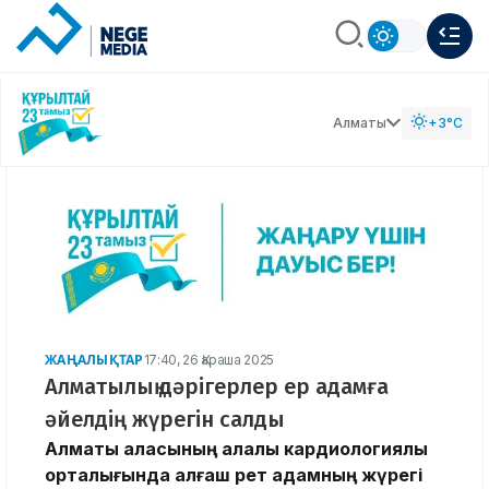
Алматы
+3°C
ЖАҢАЛЫҚТАР
17:40, 26 Қараша 2025
Алматылық дәрігерлер ер адамға
әйелдің жүрегін салды
Алматы қаласының қалалық кардиологиялық
орталығында алғаш рет адамның жүрегі