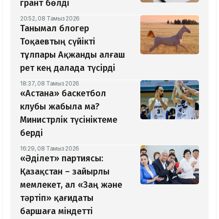
грант бөлді
20:52, 08 Тамыз 2026
Танымал блогер
Тоқаевтың сүйікті
тұлпары Ақжанды алғаш
рет кең далада түсірді
18:37, 08 Тамыз 2026
«Астана» баскетбол
клубы жабыла ма?
Министрлік түсініктеме
берді
16:29, 08 Тамыз 2026
«Әділет» партиясы:
Қазақстан – зайырлы
мемлекет, ал «Заң және
тәртіп» қағидаты
баршаға міндетті