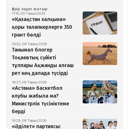
Қазір оқып жатыр
11:16, 09 Тамыз 2026
«Қазақстан халқына»
қоры талапкерлерге 350
грант бөлді
20:52, 08 Тамыз 2026
Танымал блогер
Тоқаевтың сүйікті
тұлпары Ақжанды алғаш
рет кең далада түсірді
18:37, 08 Тамыз 2026
«Астана» баскетбол
клубы жабыла ма?
Министрлік түсініктеме
берді
16:29, 08 Тамыз 2026
«Әділет» партиясы: