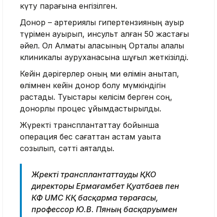
күту парағына енгізілген.
Донор – артериялық гипертензияның ауыр
түрімен ауырып, инсульт алған 50 жастағы
әйел. Ол Алматы қаласының Орталық қалалық
клиникалық ауруханасына шұғыл жеткізілді.
Кейін дәрігерлер оның ми өлімін анықтап,
өлімнен кейін донор болу мүмкіндігін
растады. Туыстары келісім берген соң,
донорлық процес ұйымдастырылды.
Жүректі трансплантаттау бойынша
операция бес сағаттан астам уақытқа
созылып, сәтті аяқталды.
Жүректі трансплантаттауды ҚКО
директоры Ермағамбет Қуатбаев пен
КФ UMC КҚ басқарма төрағасы,
профессор Ю.В. Пяның басқаруымен