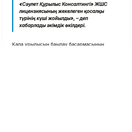
«Сәулет Құрылыс Консалтингі» ЖШС
лицензиясының жекелеген қосалқы
түрінің күші жойылды», – деп
хабарлады әкімдік өкілдері.
Қала құрылысын бақылау басқармасының
өкілдері Алматыда өз біліктілігін дәлелдей
алатын, белгіленген талаптарды сақтайтын
және құрылыс жұмыстарының сапасын
қамтамасыз ететін компаниялар ғана жұмыс
істей алатынын атап өтті.
Өткен жылдың қорытындысы бойынша сегіз
құрылыс компаниясы лицензиясынан
айырылған болатын. Олардың басым бөлігі
әлеуметтік нысандарды салумен айналысқан.
Алматы
Құрылыс компаниясы
Лицензия