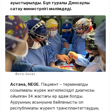
ауыстырылды. Бұл туралы Денсаулық
сақтау министрлігі мәлімдеді.
Фото: Gov.kz
Астана, NEGE.
Пациент – терминалдық
созылмалы жүрек жеткіліксіздігі диагнозы
қойылған 34 жастағы ер адам болды.
Ауруының асқынуына байланысты ол
республикалық жүректі трансплантаттаудың