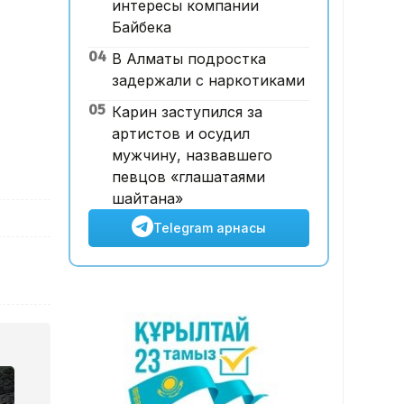
интересы компании
есе қымбаттайды
Байбека
16:32, 06 Тамыз 2026
04
В Алматы подростка
Тойдағы тілек қандай болуы
задержали с наркотиками
керек? Этнограф дәстүрдің
мәнін түсіндірді
05
Карин заступился за
артистов и осудил
мужчину, назвавшего
певцов «глашатаями
шайтана»
Telegram арнасы