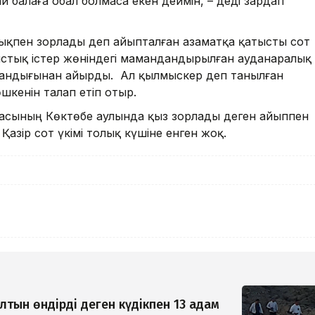
 балаға обал болмаса екен деймін, – деді зардап
ықпен зорлады деп айыпталған азаматқа қатысты сот
стық істер жөніндегі мамандандырылған ауданаралық
тандығынан айырды. Ал қылмыскер деп танылған
шкенін талап етіп отыр.
аласының Көктөбе аулында қыз зорлады деген айыппен
Қазір сот үкімі толық күшіне енген жоқ.
ын өндірді деген күдікпен 13 адам