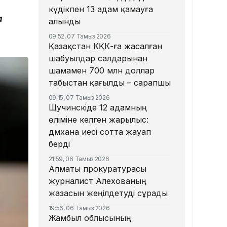
күдікпен 13 адам қамауға
а
алынды
09:52, 07 Тамыз 2026
Қазақстан КҚК-ға жасалған
шабуылдар салдарынан
шамамен 700 млн доллар
табыстан қағылды – сарапшы
09:15, 07 Тамыз 2026
Щучинскіде 12 адамның
өліміне әкелген жарылыс:
дәмхана иесі сотта жауап
берді
21:59, 06 Тамыз 2026
Алматы прокуратурасы
журналист Алехованың
жазасын жеңілдетуді сұрады
19:56, 06 Тамыз 2026
Жамбыл облысының