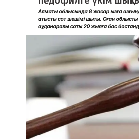
педофилге үкім шықт
Алматы облысында 8 жасар қызға азғын
қатысты сот шешімі шықты. Оған облысты
ауданаралық соты 20 жылға бас бостан