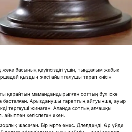
ң жеке басының қауіпсіздігі үшін, тыңдалым жабық
ршадай қыздың әжесі айыпталушы тарап кәнісін
ы қарайтын мамандандырылған соттың бұл іске
 басталған. Арызданушы тараптың айтуынша, ауыр
кді тергеуші жинаған. Алайда соттың алғашқы
п, айыппен келіспеген екен.
орлық жасаған. Бір мәрте емес. Дәлелденді. Әр үйде