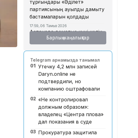
тұрғындары «Әділет»
партиясының ауылды дамыту
бастамаларын қолдады
17:59, 06 Тамыз 2026
Астанада демалыс күні көлік
Барлық жаңалықтар
көп жүретін даңғылдардың
бірінде қозғалыс шектеледі
17:15, 06 Тамыз 2026
Telegram арнамызда танымал
ERG-дегі мемлекеттің үлесін
01
Утечку 4,2 млн записей
енді «Самұрық-Қазына»
Daryn.online не
басқарады
подтвердили, но
17:13, 06 Тамыз 2026
компанию оштрафовали
Сарапшылар азаматтық
қоғам мен саяси
02
«Не контролировал
партиялардың өзара іс-
должным образом»:
қимылын талқылады
владелец «Центра плова»
дал показания в суде
16:35, 06 Тамыз 2026
Үлкен Алматы айналма
03
Прокуратура защитила
автожолымен жүру құны екі