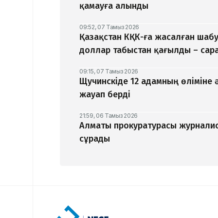
қамауға алынды
09:52, 07 Тамыз 2026
Қазақстан КҚК-ға жасалған шаб
доллар табыстан қағылды – са
09:15, 07 Тамыз 2026
Щучинскіде 12 адамның өліміне 
жауап берді
21:59, 06 Тамыз 2026
Алматы прокуратурасы журналис
сұрады