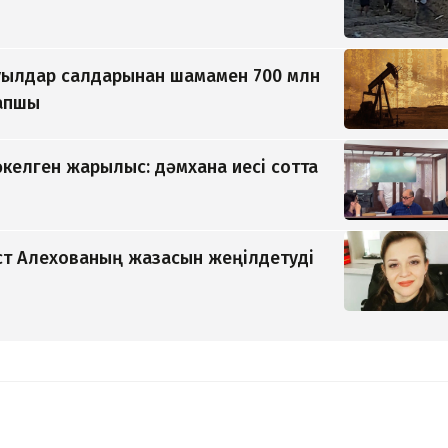
уылдар салдарынан шамамен 700 млн
рапшы
әкелген жарылыс: дәмхана иесі сотта
т Алехованың жазасын жеңілдетуді