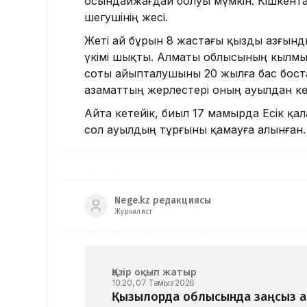
осындайжағдай болуы мүмкін. Кішкентай
шегушінің әжесі.
Жеті ай бұрын 8 жастағы қызды азғынд
үкімі шықты. Алматы облысының кылмы
соты айыпталушыны 20 жылға бас бос
азаматтың жерлестері оның ауылдан кө
Айта кетейік, биыл 17 мамырда Есік қ
сол ауылдың тұрғыны қамауға алынған. 
Nege.kz редакциясы
Журналист
Қазір оқып жатыр
10:20, 07 Тамыз 2026
Қызылорда облысында заңсыз алт