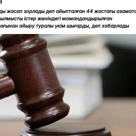
ы
дық жасап зорлады деп айыпталған 44 жастағы азаматқ
қ қылмыстық істер жөніндегі мамандандырылған
дағынан айыру туралы үкім шығарды, деп хабарлады