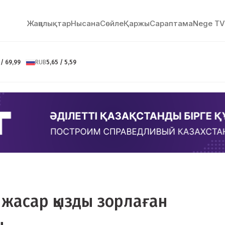
Жаңалықтар
Нысана
Сөйлe
Қаржы
Сараптама
Nege TV
 / 69,99
RUB
5,65 / 5,59
жасар қызды зорлаған