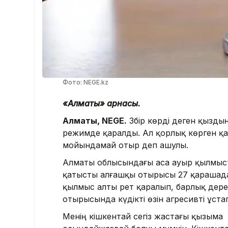
Фото: NEGE.kz
«Алматы»
арнасы
.
Алматы, NEGE.
Зәбір көрді деген қызды
режимде қаралды. Ал қорлық көрген қа
мойындамай отыр деп ашулы.
Алматы облысындағы аса ауыр қылмыст
қатысты алғашқы отырысы 27 қарашада
қылмыс алты рет қаралып, барлық дере
отырысында күдікті өзін агресивті ұста
Менің кішкентай сегіз жастағы қызыма з