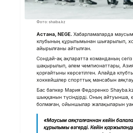
Фото: shaiba.kz
Астана, NEGE.
Хабарламаларда маусым
клубының құрылымынан шығарылып, хокк
айырылғаны айтылған.
Сондай-ақ ақпаратта команданың сегі
шақырылып, әлем чемпионаттары, Ази
қорғайтыны көрсетілген. Алайда клубт
хоккейшілер спорттық мансабын аяқта
Бас бапкер Мария Федоренко Shayba.k
шыққанын түсіндірді. Оның айтуынша,
болмаған, ойыншылар жалақыларын уақ
«Маусым аяқталғаннан кейін балала
құрылымы өзгерді. Кейін қаржыланды