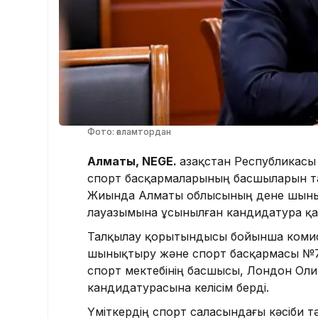
Фото: ғаламтордан
Алматы, NEGE.
Қазақстан Республикасы
спорт басқармаларының басшыларын тағ
Жиында Алматы облысының дене шыны
лауазымына ұсынылған кандидатура қа
Талқылау қорытындысы бойынша комисс
шынықтыру және спорт басқармасы №7
спорт мектебінің басшысы, Лондон Ол
кандидатурасына келісім берді.
Үміткердің спорт саласындағы кәсіби тә