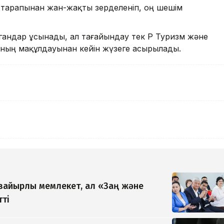
тарапынан жан-жақты зерделеніп, оң шешім
гандар ұсынады, ал тағайындау тек ҚР Туризм және
яның мақұлдауынан кейін жүзеге асырылады.
 зайырлы мемлекет, ал «Заң және
тті