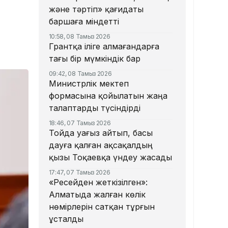
және тәртіп» қағидаты
баршаға міндетті
10:58, 08 Тамыз 2026
Грантқа іліге алмағандарға
тағы бір мүмкіндік бар
09:42, 08 Тамыз 2026
Министрлік мектеп
формасына қойылатын жаңа
талаптарды түсіндірді
18:46, 07 Тамыз 2026
Тойда уағыз айтып, басы
дауға қалған ақсақалдың
қызы Тоқаевқа үндеу жасады
17:47, 07 Тамыз 2026
«Ресейден жеткізілген»:
Алматыда жалған көлік
нөмірлерін сатқан тұрғын
ұсталды