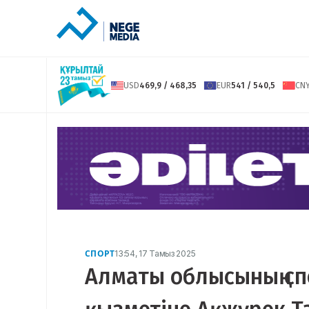
USD
469,9 / 468,35
EUR
541 / 540,5
CN
СПОРТ
13:54, 17 Тамыз 2025
Алматы облысының сп