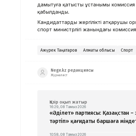
дамытуға қатысты ұстанымы комиссия 
қабылданды.
Кандидаттарды жергілікті атқарушы ор
спорт министрлігі жанындағы комисси
Ақжүрек Таңатаров
Алматы облысы
Спорт
Nege.kz редакциясы
Журналист
Қазір оқып жатыр
16:29, 08 Тамыз 2026
«Әділет» партиясы: Қазақстан –
тәртіп» қағидаты баршаға мінде
10:58, 08 Тамыз 2026