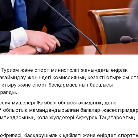
 Туризм және спорт министрлігі жанындағы өңірлік
айындау жөніндегі комиссияның кезекті отырысы өтт
қтыру және спорт басқармасының басшысы
ралды.
ия мүшелері Жамбыл облысы әкімдігінің дене
 облыстық мамандандырылған балалар-жасөспірімде
импиадасының қола жүлдегері Ақжүрек Таңатаровтың
жірибесі, басқарушылық қабілеті және өңірдегі спортт