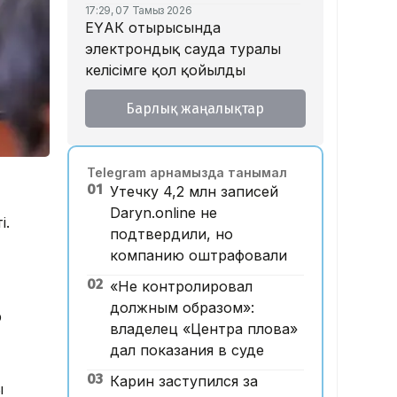
17:29, 07 Тамыз 2026
ЕҮАК отырысында
электрондық сауда туралы
келісімге қол қойылды
16:49, 07 Тамыз 2026
Барлық жаңалықтар
Алматыдағы «Байсат»
базары аукционда 24,7 млрд
теңгеге сатылды
Telegram арнамызда танымал
15:53, 07 Тамыз 2026
01
Утечку 4,2 млн записей
Қазақстанда аукцион өткізу
Daryn.online не
тәртібі өзгертілмек: кепілдік
і.
подтвердили, но
жарна құны қымбаттайды
компанию оштрафовали
15:11, 07 Тамыз 2026
02
Мемлекеттік грант
«Не контролировал
иегерлерінің тізімі
должным образом»:
р
жарияланды: 75 мыңнан
владелец «Центра плова»
астам талапкер тегін білім
дал показания в суде
алады
03
Карин заступился за
ы
14:45, 07 Тамыз 2026