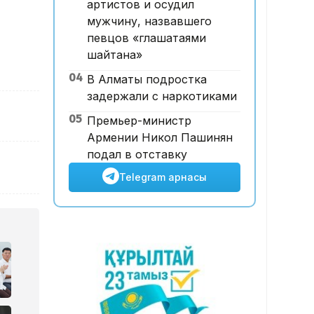
артистов и осудил
Ұлттық валютаны инфляция
мужчину, назвавшего
қарқынының баяулауы
певцов «глашатаями
қолдап отыр – сарапшылар
шайтана»
04
В Алматы подростка
задержали с наркотиками
05
Премьер-министр
Армении Никол Пашинян
подал в отставку
Telegram арнасы