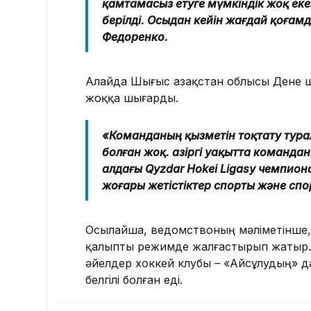
қамтамасыз етуге мүмкіндік жоқ екен
берілді. Осыдан кейін жағдай қоғам
Федоренко.
Алайда Шығыс Қазақстан облысы Дене 
жоққа шығарды.
«Команданың қызметін тоқтату тур
болған жоқ. Қазіргі уақытта коман
алдағы Qyzdar Hokei Ligasy чемпио
жоғары жетістіктер спорты және спо
Осылайша, ведомствоның мәліметінше
қалыпты режимде жалғастырып жатыр. Ес
әйелдер хоккей клубы – «Айсұлудың» 
белгілі болған еді.