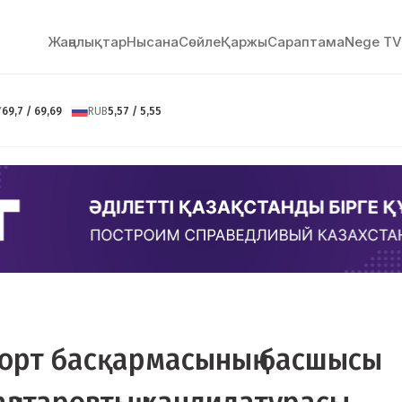
Жаңалықтар
Нысана
Сөйлe
Қаржы
Сараптама
Nege TV
Y
69,7 / 69,69
RUB
5,57 / 5,55
орт басқармасының басшысы