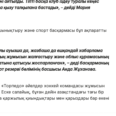
і айтылды. Тіпті басқа клуб іздеу туралы кеңес
да қызу талқылана бастады»,
–
дейді Мария
шынықтыру және спорт басқармасы бұл ақпаратты
алы ауызша да, жазбаша да ешқандай хабарлама
даның жұмысын жалғастыру және облыс құрамасының
натына қатысуы жоспарланған», – деді басқарманың
рт резерві бөлімінің басшысы Аида Жұханова.
, «Торпедо» әйелдер хоккей командасы жұмысын
ке салайық, бұған дейін Қазақстандағы тағы бір
да қаржылық қиындықтары мен қарыздары бар екені