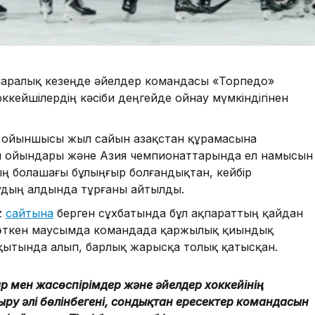
аралық кезеңде әйелдер командасы «Торпедо»
ейшілердің кәсіби деңгейде ойнау мүмкіндігінен
з ойыншысы жыл сайын Қазақстан құрамасына
я ойындары және Азия чемпионаттарында ел намысын
ың болашағы бұлыңғыр болғандықтан, кейбір
удың алдында тұрғаны айтылды.
z
сайтына
берген сұхбатында бұл ақпараттың қайдан
 өткен маусымда командада қаржылық қиындық
ытында алып, барлық жарысқа толық қатысқан.
р мен жасөспірімдер және әйелдер хоккейінің
ру әлі бөлінбегені, сондықтан ересектер командасын