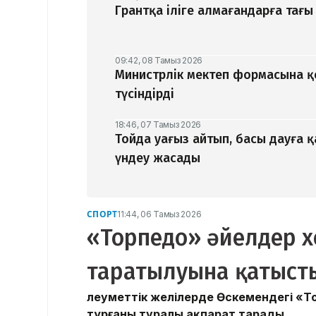
Грантқа іліге алмағандарға тағы 
09:42, 08 Тамыз 2026
Министрлік мектеп формасына 
түсіндірді
18:46, 07 Тамыз 2026
Тойда уағыз айтып, басы дауға 
үндеу жасады
СПОРТ
11:44, 06 Тамыз 2026
«Торпедо» әйелдер х
таратылуына қатысты
Әлеуметтік желілерде Өскемендегі «
тұрғаны туралы ақпарат тарады.