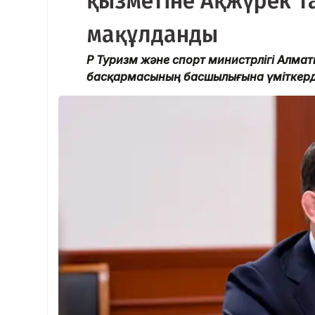
қызметіне Ақжүрек Та
мақұлданды
ҚР Туризм және спорт министрлігі Алм
басқармасының басшылығына үміткерді