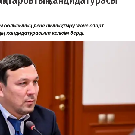
ңатаровтың кандидатурасы
аты облысының дене шынықтыру және спорт
ң кандидатурасына келісім берді.