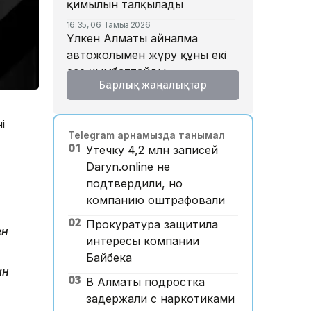
қимылын талқылады
16:35, 06 Тамыз 2026
Үлкен Алматы айналма
автожолымен жүру құны екі
есе қымбаттайды
Барлық жаңалықтар
16:32, 06 Тамыз 2026
Тойдағы тілек қандай болуы
керек? Этнограф дәстүрдің
ң
Telegram арнамызда танымал
мәнін түсіндірді
01
Утечку 4,2 млн записей
16:26, 06 Тамыз 2026
Daryn.online не
«Уахабист емеспін»: Бекболат
подтвердили, но
Тілеухан діни ұстанымына
компанию оштрафовали
қатысты жауап берді
02
Прокуратура защитила
14:52, 06 Тамыз 2026
ен
Қазақстанда 2 млн теңге
интересы компании
жалақы қай саланың
Байбека
ан
мамандарына ұсынылады?
03
В Алматы подростка
14:05, 06 Тамыз 2026
задержали с наркотиками
Астанада жолаушы мінген