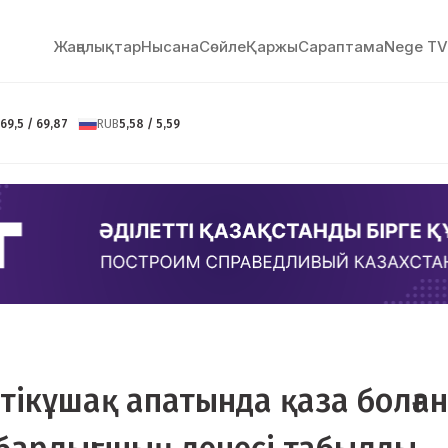
Жаңалықтар
Нысана
Сөйлe
Қаржы
Сараптама
Nege TV
69,5 / 69,87
RUB
5,58 / 5,59
тікұшақ апатында қаза болған