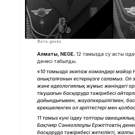
Фото: gov.kz
Алматы, NEGE.
12 тамызда су асты ізд
денесі табылды.
«10 тамызда экипаж командирі майор Н
анықталғанын естеріңізге саламыз. Ол 
және идеологиялық жұмыс жөніндегі о
тікұшағын басқаруда тәжірибесі айтарл
дайындығымен, жауапкершілігімен, б
ерекшеленген ол әріптестері мен қолб
11 тамыз күні іздеу топтары авиациялы
Бақтияр Сәниоллаұлы Ержігітовтің ден
басқаруда тәжірибесі жеткілікті, жалпы