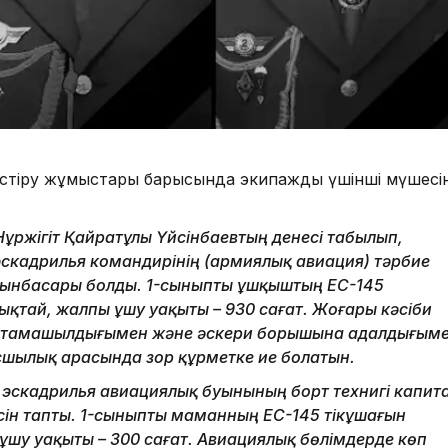
естіру жұмыстары барысында экипаждың үшінші мүшесіні
ұржігіт Қайратұлы Үйсінбаевтың денесі табылып,
эскадрилья командирінің (армиялық авиация) тәрбие
рынбасары болды. 1-сыныпты ұшқыштың EC-145
ықтай, жалпы ұшу уақыты – 930 сағат. Жоғары кәсіби
астамашылдығымен және әскери борышына адалдығым
асшылық арасында зор құрметке ие болатын.
қ эскадрилья авиациялық буынының борт технигі капит
есін тапты. 1-сыныпты маманның EC-145 тікұшағын
 ұшу уақыты – 300 сағат. Авиациялық бөлімдерде көп