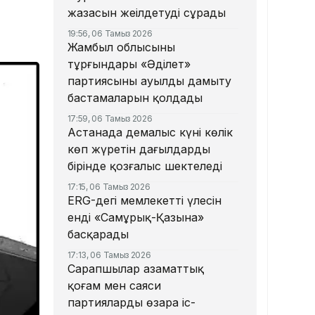
жазасын жеңілдетуді сұрады
19:56, 06 Тамыз 2026
Жамбыл облысының
тұрғындары «Әділет»
партиясының ауылды дамыту
бастамаларын қолдады
17:59, 06 Тамыз 2026
Астанада демалыс күні көлік
көп жүретін даңғылдардың
бірінде қозғалыс шектеледі
17:15, 06 Тамыз 2026
ERG-дегі мемлекеттің үлесін
енді «Самұрық-Қазына»
басқарады
17:13, 06 Тамыз 2026
Сарапшылар азаматтық
қоғам мен саяси
партиялардың өзара іс-