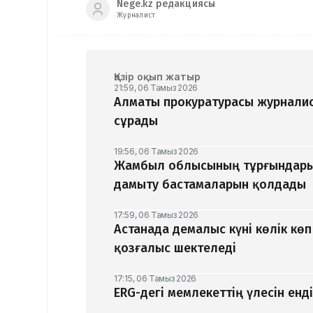
Nege.kz редакциясы
Журналист
Қазір оқып жатыр
21:59, 06 Тамыз 2026
Алматы прокуратурасы журналис
сұрады
19:56, 06 Тамыз 2026
Жамбыл облысының тұрғындары
дамыту бастамаларын қолдады
17:59, 06 Тамыз 2026
Астанада демалыс күні көлік кө
қозғалыс шектеледі
17:15, 06 Тамыз 2026
ERG-дегі мемлекеттің үлесін ен