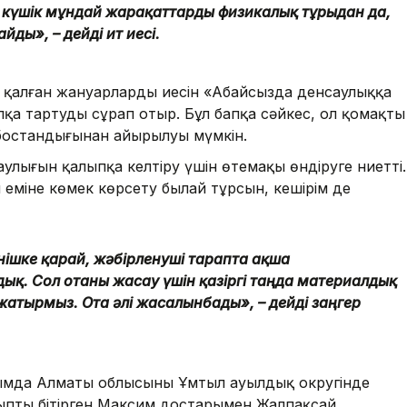
 күшік мұндай жарақаттарды физикалық тұрғыдан да,
йды», – дейді ит иесі.
қалған жануарлардың иесін «Абайсызда денсаулыққа
қа тартуды сұрап отыр. Бұл бапқа сәйкес, ол қомақты
с бостандығынан айырылуы мүмкін.
аулығын қалыпқа келтіру үшін өтемақы өндіруге ниетті.
еміне көмек көрсету былай тұрсын, кешірім де
інішке қарай, жәбірленуші тарапта ақша
дық. Сол отаны жасау үшін қазіргі таңда материалдық
жатырмыз. Ота әлі жасалынбады», – дейді заңгер
сымда Алматы облысының Ұмтыл ауылдық округінде
ыныпты бітірген Максим достарымен Жалпақсай