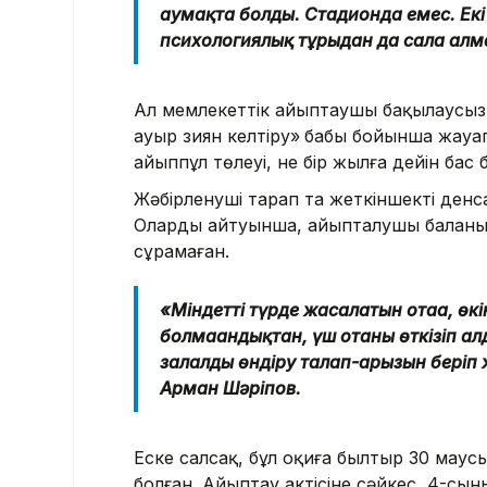
аумақта болды. Стадионда емес. Екі
психологиялық тұрғыдан да сала алма
Ал мемлекеттік айыптаушы бақылаусыз 
ауыр зиян келтiру»
бабы бойынша жауап
айыппұл төлеуі, не бір жылға дейін ба
Жәбірленуші тарап та жеткіншектің денс
Олардың айтуынша, айыпталушы баланың 
сұрамаған.
«Міндетті түрде жасалатын отаға, өк
болмағандықтан, үш отаны өткізіп ал
залалды өндіру талап-арызын беріп 
Арман Шәріпов.
Еске салсақ, бұл оқиға былтыр 30 мау
болған. Айыптау актісіне сәйкес, 4-с