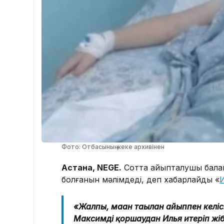
Фото: Отбасының жеке архивінен
Астана, NEGE.
Сотта айыпталушы баланы
болғанын мәлімдеді, деп хабарлайды «
«Жалпы, маған тағылған айыппен келісп
Максимді қоршаудан Илья итеріп жібе