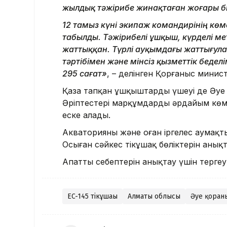
жылдық тәжірибе жинақтаған жоғары біл
12 тамыз күні экипаж командирінің көм
табылды. Тәжірибелі ұшқыш, күрделі м
жаттыққан. Түрлі ауқымдағы жаттығул
тәртібімен және мінсіз қызметтік беде
295 сағат»
, – делінген Қорғаныс минист
Қаза тапқан ұшқыштардың үшеуі де Әуе 
Әріптестері марқұмдарды әрдайым көм
еске алады.
Акваторияны және оған іргелес аумақт
Осыған сәйкес тікұшақ бөліктерін анық
Апаттың себептерін анықтау үшін терге
EC-145 тікұшағы
Алматы облысы
Әуе қорға