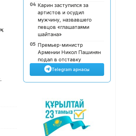
04
Карин заступился за
ұшқышсыз әуе таксиі алғаш
артистов и осудил
рет көкке көтерілді
мужчину, назвавшего
певцов «глашатаями
ық
шайтана»
05
Премьер-министр
Армении Никол Пашинян
подал в отставку
Telegram арнасы
.