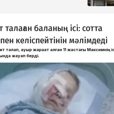
талаған баланың ісі: сотта
пен келіспейтінін мәлімдеді
 талап, ауыр жарақат алған 11 жастағы Максимнің іс
ында жауап берді.