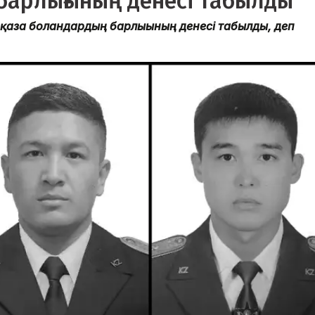
барлығының денесі табылды
қаза болғандардың барлығының денесі табылды, деп