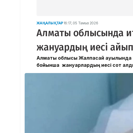
ЖАҢАЛЫҚТАР
16:17, 05 Тамыз 2026
Алматы облысында ит 
жануардың иесі айып
Алматы облысы Жалпақсай ауылында ит
бойынша жануарлардың иесі сот алд