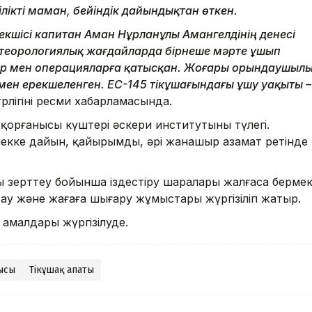
ікті маман, бейіндік дайындықтан өткен.
екшісі капитан Аман Нұрланұлы Амангелдінің денесі
етеорологиялық жағдайларда бірнеше мәрте ұшып
ар мен операцияларға қатысқан. Жоғары орындаушыл
лімен ерекшеленген. EC-145 тікұшағындағы ұшу уақыты –
рлігінің ресми хабарламасында.
қорғанысы күштері әскери институтының түлегі.
екке дайын, қайырымды, әрі жанашыр азамат ретінде
ы зерттеу бойынша іздестіру шаралары жалғаса бермек
тау және жағаға шығару жұмыстары жүргізіліп жатыр.
у амалдары жүргізілуде.
нысы
Тікұшақ апаты