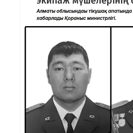
экипаж мүшелерінің 
Алматы облысындағы тікұшақ апатында 
хабарлады Қорғаныс министрлігі.