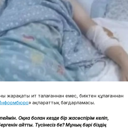
ң жарақаты ит талағаннан емес, биіктен құлағаннан
Информбюро
»
ақпараттық бағдарламасы.
еймін. Оқиға болған кезде бір жасөспірім келіп,
ргенін айтты. Түсінесіз бе? Мұның бәрі біздің