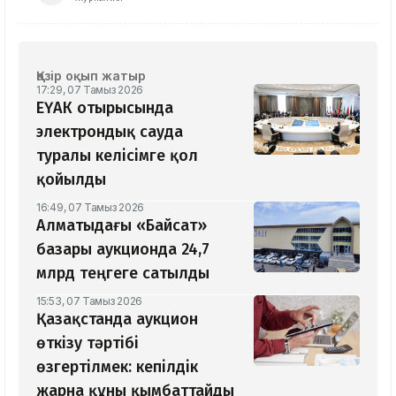
Қазір оқып жатыр
17:29, 07 Тамыз 2026
ЕҮАК отырысында
электрондық сауда
туралы келісімге қол
қойылды
16:49, 07 Тамыз 2026
Алматыдағы «Байсат»
базары аукционда 24,7
млрд теңгеге сатылды
15:53, 07 Тамыз 2026
Қазақстанда аукцион
өткізу тәртібі
өзгертілмек: кепілдік
жарна құны қымбаттайды