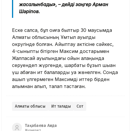
жасалынбады», – дейді заңгер Арман
Шәріпов.
Еске салсақ, бұл оқиға былтыр 30 маусымда
Алматы облысының Ұмтыл ауылдық
округінде болған. Айыптау актісіне сәйкес,
4-сыныпты бітірген Максим достарымен
Жалпақсай ауылындағы ойын алаңында
серуендеп жүргенде, шарбақты бұзып шыққан
үш қабаған ит балаларды қуа жөнелген. Сонда
қашып үлгермеген Максимді иттер бірден
алқымнан алып, талап тастаған.
Алматы облысы
Ит талады
Сот
Тақабаева Аида
Журналист