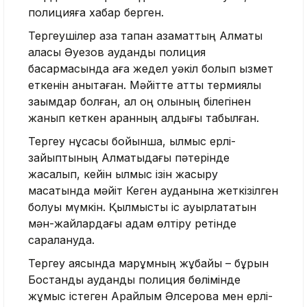
полицияға хабар берген.
Тергеушілер қаза тапқан азаматтың Алматы
қаласы Әуезов аудандық полиция
басқармасында аға жедел уәкіл болып қызмет
еткенін анықтаған. Мәйітте қатты термиялық
зақымдар болған, ал оң қолының білегінен
жанып кеткен арқанның қалдығы табылған.
Тергеу нұсқасы бойынша, қылмыс ерлі-
зайыптының Алматыдағы пәтерінде
жасалып, кейін қылмыс ізін жасыру
мақсатында мәйіт Кеген ауданына жеткізілген
болуы мүмкін. Қылмыстық іс ауырлататын
мән-жайлардағы адам өлтіру ретінде
саралануда.
Тергеу аясында марқұмның жұбайы – бұрын
Бостандық аудандық полиция бөлімінде
жұмыс істеген Арайлым Әлсерова мен ерлі-