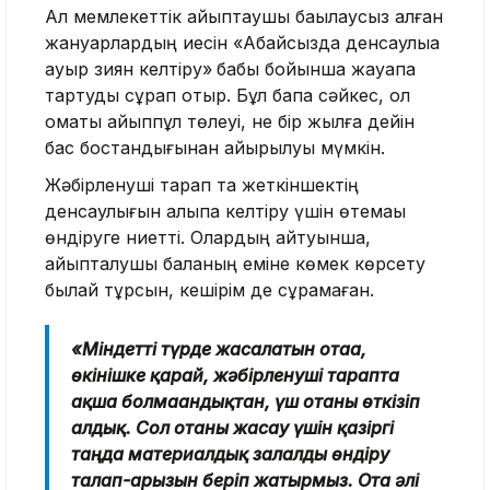
Ал мемлекеттік айыптаушы бақылаусыз қалған
жануарлардың иесін «Абайсызда денсаулыққа
ауыр зиян келтiру»
бабы бойынша жауапқа
тартуды сұрап отыр. Бұл бапқа сәйкес, ол
қомақты айыппұл төлеуі, не бір жылға дейін
бас бостандығынан айырылуы мүмкін.
Жәбірленуші тарап та жеткіншектің
денсаулығын қалыпқа келтіру үшін өтемақы
өндіруге ниетті. Олардың айтуынша,
айыпталушы баланың еміне көмек көрсету
былай тұрсын, кешірім де сұрамаған.
«Міндетті түрде жасалатын отаға,
өкінішке қарай, жәбірленуші тарапта
ақша болмағандықтан, үш отаны өткізіп
алдық. Сол отаны жасау үшін қазіргі
таңда материалдық залалды өндіру
талап-арызын беріп жатырмыз. Ота әлі