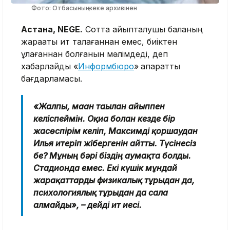
Фото: Отбасының жеке архивінен
Астана, NEGE.
Сотта айыпталушы баланың
жарақаты ит талағаннан емес, биіктен
құлағаннан болғанын мәлімдеді, деп
хабарлайды «
Информбюро
»
ақпараттық
бағдарламасы.
«Жалпы, маған тағылған айыппен
келіспеймін. Оқиға болған кезде бір
жасөспірім келіп, Максимді қоршаудан
Илья итеріп жібергенін айтты. Түсінесіз
бе? Мұның бәрі біздің аумақта болды.
Стадионда емес. Екі күшік мұндай
жарақаттарды физикалық тұрғыдан да,
психологиялық тұрғыдан да сала
алмайды», – дейді ит иесі.