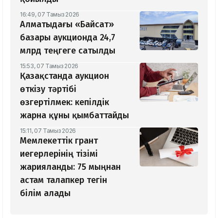
16:49, 07 Тамыз 2026
Алматыдағы «Байсат»
базары аукционда 24,7
млрд теңгеге сатылды
15:53, 07 Тамыз 2026
Қазақстанда аукцион
өткізу тәртібі
өзгертілмек: кепілдік
жарна құны қымбаттайды
15:11, 07 Тамыз 2026
Мемлекеттік грант
иегерлерінің тізімі
жарияланды: 75 мыңнан
астам талапкер тегін
білім алады