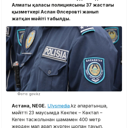
Алматы қаласы полициясының 37 жастағы
қызметкері Аслан Әлсеровтің жанып
жатқан мәйіті табылды.
Фото: gov.kz
Астана, NEGE.
Ulysmedia
.kz ақпаратынша,
мәйітті 23 маусымда Көкпек – Көктал –
Кеген тасжолынан шамамен 400 метр
жерден мал қарап жүрген шопан тауып,