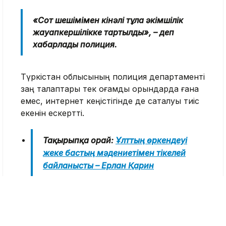
«Сот шешімімен кінәлі тұлға әкімшілік
жауапкершілікке тартылды», – деп
хабарлады полиция.
Түркістан облысының полиция департаменті
заң талаптары тек қоғамдық орындарда ғана
емес, интернет кеңістігінде де сақталуы тиіс
екенін ескертті.
Тақырыпқа орай:
Ұлттың өркендеуі
жеке бастың мәдениетімен тікелей
байланысты – Ерлан Қарин
Айта кетейік, соңғы уақытта құқық қорғау
органдары әлеуметтік желілерге тұрақты
мониторинг жүргізіп келеді. Заңсыз контент,