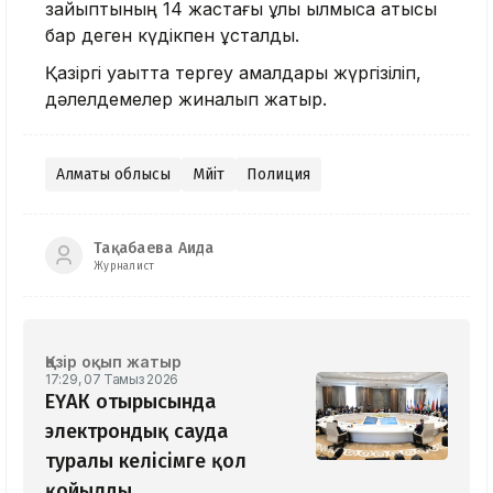
зайыптының 14 жастағы ұлы қылмысқа қатысы
бар деген күдікпен ұсталды.
Қазіргі уақытта тергеу амалдары жүргізіліп,
дәлелдемелер жиналып жатыр.
Алматы облысы
Мәйіт
Полиция
Тақабаева Аида
Журналист
Қазір оқып жатыр
17:29, 07 Тамыз 2026
ЕҮАК отырысында
электрондық сауда
туралы келісімге қол
қойылды