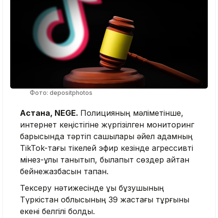
Фото: depositphotos
Астана, NEGE.
Полицияның мәліметінше,
интернет кеңістігіне жүргізілген мониторинг
барысында тәртіп сақшылары әйел адамның
TikTok-тағы тікелей эфир кезінде агрессивті
мінез-құлық танытып, былапыт сөздер айтқан
бейнежазбасын тапқан.
Тексеру нәтижесінде құқық бұзушының
Түркістан облысының 39 жастағы тұрғыны
екені белгілі болды.