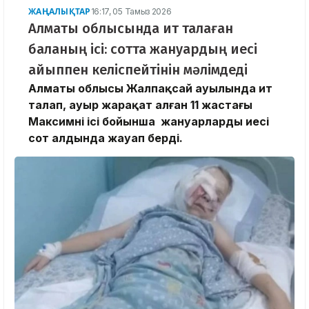
ЖАҢАЛЫҚТАР
16:17, 05 Тамыз 2026
Алматы облысында ит талаған
баланың ісі: сотта жануардың иесі
айыппен келіспейтінін мәлімдеді
Алматы облысы Жалпақсай ауылында ит
талап, ауыр жарақат алған 11 жастағы
Максимнің ісі бойынша жануарлардың иесі
сот алдында жауап берді.