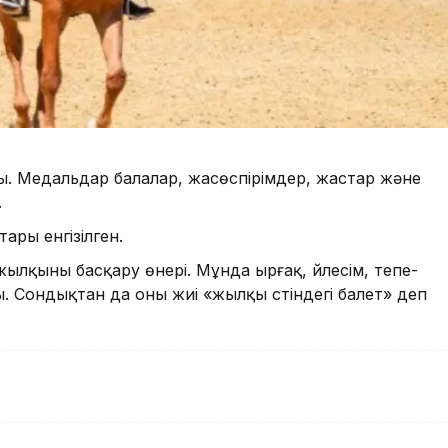
ды. Медальдар балалар, жасөспірімдер, жастар және
.
ары енгізілген.
 жылқыны басқару өнері. Мұнда ырғақ, үйлесім, тепе-
. Сондықтан да оны жиі «жылқы үстіндегі балет» деп