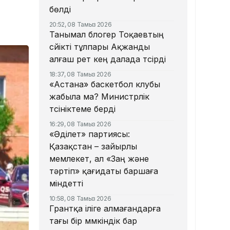
бөлді
20:52, 08 Тамыз 2026
Танымал блогер Тоқаевтың
сүйікті тұлпары Ақжанды
алғаш рет кең далада түсірді
18:37, 08 Тамыз 2026
«Астана» баскетбол клубы
жабыла ма? Министрлік
түсініктеме берді
16:29, 08 Тамыз 2026
«Әділет» партиясы:
Қазақстан – зайырлы
мемлекет, ал «Заң және
тәртіп» қағидаты баршаға
міндетті
10:58, 08 Тамыз 2026
Грантқа іліге алмағандарға
тағы бір мүмкіндік бар