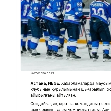
Фото: shaiba.kz
Астана, NEGE.
Хабарламаларда маусым
клубының құрылымынан шығарылып, хокк
айырылғаны айтылған.
Сондай-ақ ақпаратта команданың сегі
шақырылып, әлем чемпионаттары, Ази