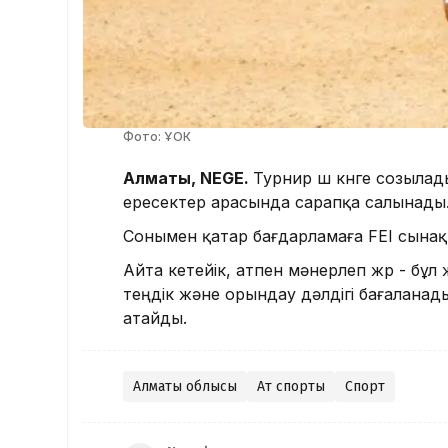
Фото: ҰОК
Алматы, NEGE.
Турнир үш күнге созыла
ересектер арасында сарапқа салынады
Сонымен қатар бағдарламаға FEI сынақт
Айта кетейік, атпен мәнерлеп жүр - бұл
теңдік және орындау дәлдігі бағаланады
атайды.
Алматы облысы
Ат спорты
Спорт