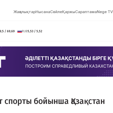
Жаңалықтар
Нысана
Сөйлe
Қаржы
Сараптама
Nege TV
9,5 / 69,69
RUB
5,53 / 5,52
 спорты бойынша Қазақстан