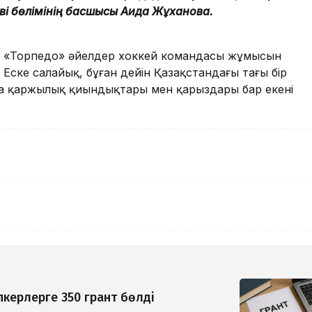
рві бөлімінің басшысы Аида Жұханова.
, «Торпедо» әйелдер хоккей командасы жұмысын
ске салайық, бұған дейін Қазақстандағы тағы бір
да қаржылық қиындықтары мен қарыздары бар екені
керлерге 350 грант бөлді