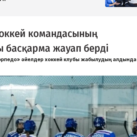
хоккей командасының
 басқарма жауап берді
Торпедо» әйелдер хоккей клубы жабылудың алдында