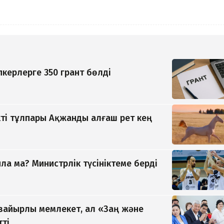
керлерге 350 грант бөлді
ті тұлпары Ақжанды алғаш рет кең
а ма? Министрлік түсініктеме берді
 зайырлы мемлекет, ал «Заң және
тті