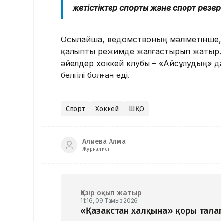
жетістіктер спорты және спорт резе
Осылайша, ведомствоның мәліметінше
қалыпты режимде жалғастырып жатыр. Е
әйелдер хоккей клубы – «Айсұлудың» 
белгілі болған еді.
Спорт
Хоккей
ШҚО
Алиева Алма
Журналист
Қазір оқып жатыр
11:16, 09 Тамыз 2026
«Қазақстан халқына» қоры талап