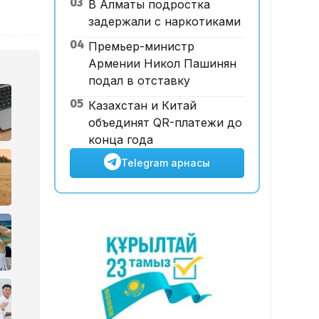
03
В Алматы подростка
базары аукционда 24,7 млрд
задержали с наркотиками
теңгеге сатылды
04
Премьер-министр
Армении Никол Пашинян
подал в отставку
05
Казахстан и Китай
объединят QR-платежи до
конца года
Telegram арнасы