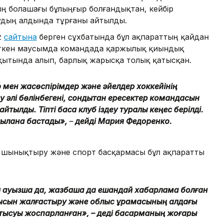
ың болашағы бұлыңғыр болғандықтан, кейбір
удың алдында тұрғаны айтылды.
z
сайтына
берген сұхбатында бұл ақпараттың қайдан
 өткен маусымда командада қаржылық қиындық
ытында алып, барлық жарысқа толық қатысқан.
 мен жасөспірімдер және әйелдер хоккейінің
у әлі бөлінбегені, сондықтан ересектер командасын
айтылды. Тіпті басқа клуб іздеу туралы кеңес берілді.
лқылана бастады»,
–
дейді Мария Федоренко.
 шынықтыру және спорт басқармасы бұл ақпаратты
ы ауызша да, жазбаша да ешқандай хабарлама болған
мысын жалғастыру және облыс құрамасының алдағы
атысуы жоспарланған», – деді басқарманың жоғары