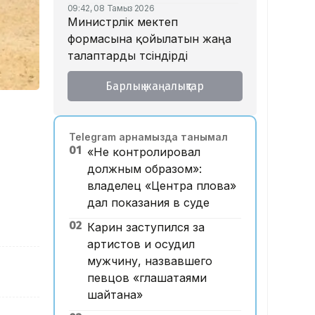
09:42, 08 Тамыз 2026
Министрлік мектеп
формасына қойылатын жаңа
талаптарды түсіндірді
18:46, 07 Тамыз 2026
Барлық жаңалықтар
Тойда уағыз айтып, басы
дауға қалған ақсақалдың
қызы Тоқаевқа үндеу жасады
Telegram арнамызда танымал
17:47, 07 Тамыз 2026
01
«Не контролировал
«Ресейден жеткізілген»:
должным образом»:
Алматыда жалған көлік
владелец «Центра плова»
нөмірлерін сатқан тұрғын
дал показания в суде
ұсталды
02
Карин заступился за
17:29, 07 Тамыз 2026
ЕҮАК отырысында
артистов и осудил
электрондық сауда туралы
мужчину, назвавшего
келісімге қол қойылды
певцов «глашатаями
шайтана»
16:49, 07 Тамыз 2026
Алматыдағы «Байсат»