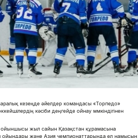
аралық кезеңде әйелдер командасы «Торпедо»
ейшілердің кәсіби деңгейде ойнау мүмкіндігінен
з ойыншысы жыл сайын Қазақстан құрамасына
я ойындары және Азия чемпионаттарында ел намысын