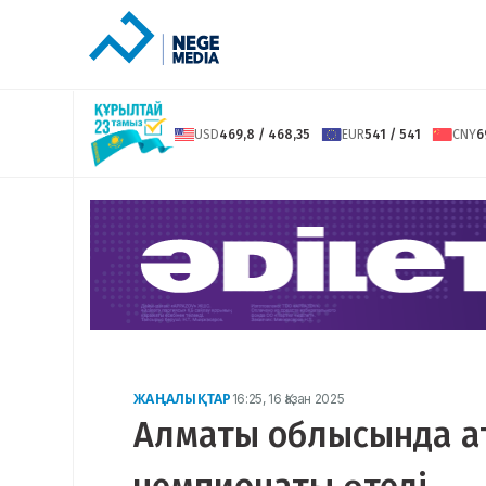
USD
469,8 / 468,35
EUR
541 / 541
CNY
6
ЖАҢАЛЫҚТАР
16:25, 16 Қазан 2025
Алматы облысында ат