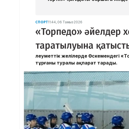
СПОРТ
11:44, 06 Тамыз 2026
«Торпедо» әйелдер 
таратылуына қатысты
Әлеуметтік желілерде Өскемендегі «
тұрғаны туралы ақпарат тарады.