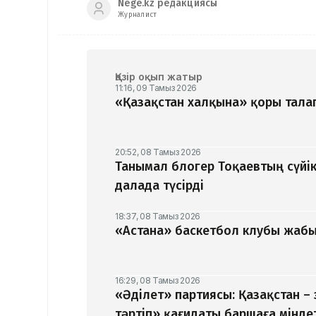
Nege.kz редакциясы
Журналист
Қазір оқып жатыр
11:16, 09 Тамыз 2026
«Қазақстан халқына» қоры талап
20:52, 08 Тамыз 2026
Танымал блогер Тоқаевтың сүйік
далада түсірді
18:37, 08 Тамыз 2026
«Астана» баскетбол клубы жабыл
16:29, 08 Тамыз 2026
«Әділет» партиясы: Қазақстан –
тәртіп» қағидаты баршаға мінде