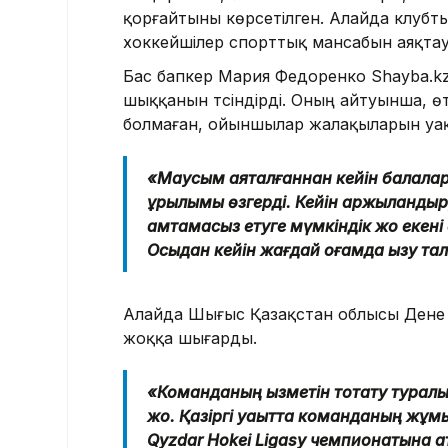
қорғайтыны көрсетілген. Алайда клубт
хоккейшілер спорттық мансабын аяқта
Бас бапкер Мария Федоренко Shayba.k
шыққанын түсіндірді. Оның айтуынша,
болмаған, ойыншылар жалақыларын уақ
«Маусым аяқталғаннан кейін балалар
құрылымы өзгерді. Кейін қаржыландыр
қамтамасыз етуге мүмкіндік жоқ екені 
Осыдан кейін жағдай қоғамда қызу та
Алайда Шығыс Қазақстан облысы Дене
жоққа шығарды.
«Команданың қызметін тоқтату турал
жоқ. Қазіргі уақытта команданың жұ
Qyzdar Hokei Ligasy чемпионатына қ