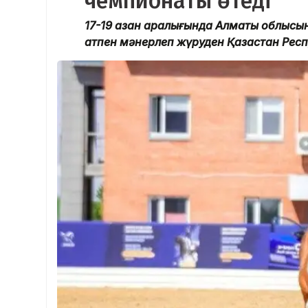
чемпионаты өтеді
17-19 қазан аралығында Алматы облысын
атпен мәнерлеп жүруден Қазақстан Рес