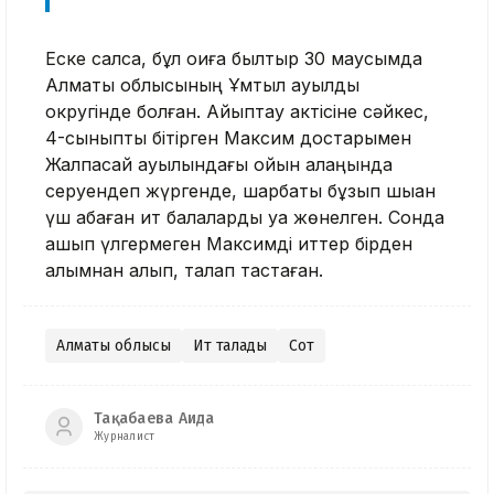
Еске салсақ, бұл оқиға былтыр 30 маусымда
Алматы облысының Ұмтыл ауылдық
округінде болған. Айыптау актісіне сәйкес,
4-сыныпты бітірген Максим достарымен
Жалпақсай ауылындағы ойын алаңында
серуендеп жүргенде, шарбақты бұзып шыққан
үш қабаған ит балаларды қуа жөнелген. Сонда
қашып үлгермеген Максимді иттер бірден
алқымнан алып, талап тастаған.
Алматы облысы
Ит талады
Сот
Тақабаева Аида
Журналист