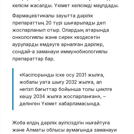
келісім жасалды. Үкімет келісімді мақұлдады.
Фармацевтикалық зауытта дәрілік
препараттың 20 түрі шығарылады деп
жоспарланып отыр. Олардың қатарында
онкологиялық және сирек кездесетін
ауруларды емдеуге арналған дәрілер,
сондай-ақ заманауи иммунобиологиялық
препараттар бар.
«Кәсіпорынды іске қосу 2031 жылға,
жобалық қуатқа шығу 2032 жылға, ал
негізгі бағыттар бойынша толық циклге
көшу 2034 жылға жоспарланған», –
делінген Үкімет хабарламасында.
Жоба елдің дәрілік қауіпсіздігін нығайтуға
және Алматы облысы аумағында заманауи