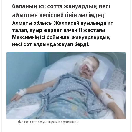
баланың ісі: сотта жануардың иесі
айыппен келіспейтінін мәлімдеді
Алматы облысы Жалпақсай ауылында ит
талап, ауыр жарақат алған 11 жастағы
Максимнің ісі бойынша жануарлардың
иесі сот алдында жауап берді.
Фото: Отбасының жеке архивінен