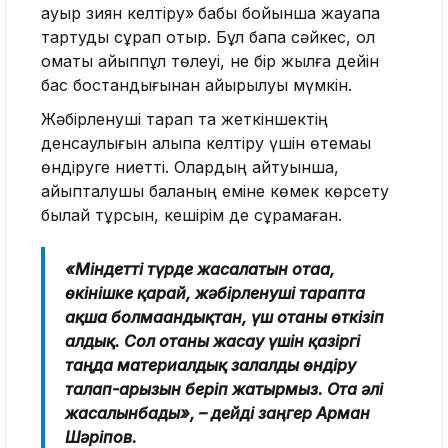
ауыр зиян келтiру»
бабы бойынша жауапқа
тартуды сұрап отыр. Бұл бапқа сәйкес, ол
қомақты айыппұл төлеуі, не бір жылға дейін
бас бостандығынан айырылуы мүмкін.
Жәбірленуші тарап та жеткіншектің
денсаулығын қалыпқа келтіру үшін өтемақы
өндіруге ниетті. Олардың айтуынша,
айыпталушы баланың еміне көмек көрсету
былай тұрсын, кешірім де сұрамаған.
«Міндетті түрде жасалатын отаға,
өкінішке қарай, жәбірленуші тарапта
ақша болмағандықтан, үш отаны өткізіп
алдық. Сол отаны жасау үшін қазіргі
таңда материалдық залалды өндіру
талап-арызын беріп жатырмыз. Ота әлі
жасалынбады», – дейді заңгер Арман
Шәріпов.