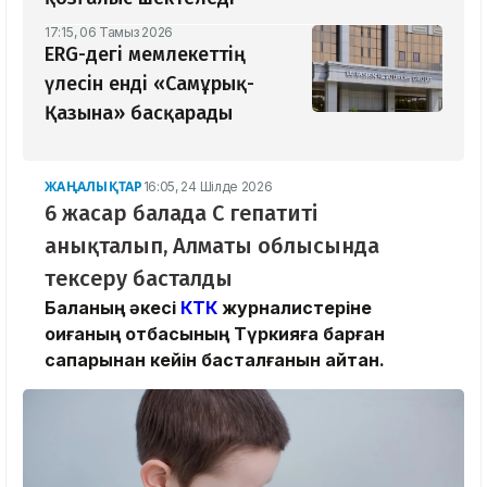
17:15, 06 Тамыз 2026
ERG-дегі мемлекеттің
үлесін енді «Самұрық-
Қазына» басқарады
ЖАҢАЛЫҚТАР
16:05, 24 Шілде 2026
6 жасар балада С гепатиті
анықталып, Алматы облысында
тексеру басталды
Баланың әкесі
КТК
журналистеріне
оқиғаның отбасының Түркияға барған
сапарынан кейін басталғанын айтқан.