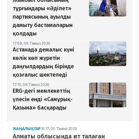
Жамбыл облысының
тұрғындары «Әділет»
партиясының ауылды
дамыту бастамаларын
қолдады
17:59, 06 Тамыз 2026
Астанада демалыс күні
көлік көп жүретін
даңғылдардың бірінде
қозғалыс шектеледі
17:15, 06 Тамыз 2026
ERG-дегі мемлекеттің
үлесін енді «Самұрық-
Қазына» басқарады
ЖАҢАЛЫҚТАР
16:17, 05 Тамыз 2026
Алматы облысында ит талаған