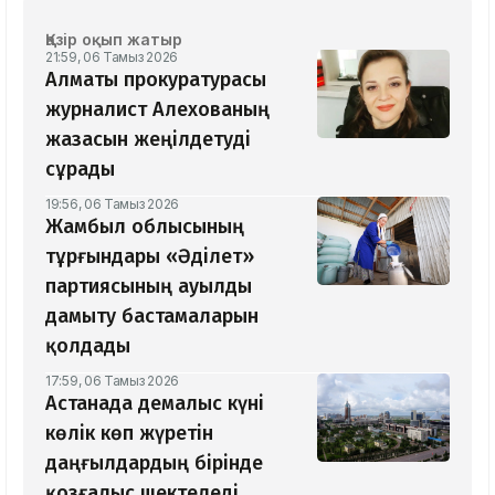
Қазір оқып жатыр
21:59, 06 Тамыз 2026
Алматы прокуратурасы
журналист Алехованың
жазасын жеңілдетуді
сұрады
19:56, 06 Тамыз 2026
Жамбыл облысының
тұрғындары «Әділет»
партиясының ауылды
дамыту бастамаларын
қолдады
17:59, 06 Тамыз 2026
Астанада демалыс күні
көлік көп жүретін
даңғылдардың бірінде
қозғалыс шектеледі