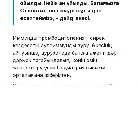
қойылды. Кейін қан құйылды. Баламызға
С гепатиті сол кезде жұқты деп
есептейміз», – дейді әкесі.
Иммундық тромбоцитопения – сирек
кездесетін аутоиммундық ауру. Әкесінің
айтуынша, ауруханада балаға қажетті дәрі-
дәрмек тағайындалып, кейін емін
жалғастыру үшін Педиатрия ғылыми
орталығына жіберілген.
Орталықта жүргізілген тексеру кезінде С
гепатитіне жасалған ПТР-тест оң нәтиже
көрсетті. Ата-анасы баланың инфекцияны қан
құю кезінде жұқтыруы мүмкін екенін айтып
отыр. Баланың әкесі Президент әкімшілігіне
хат жолдап, жағдайды бақылауға алуды
сұраған.