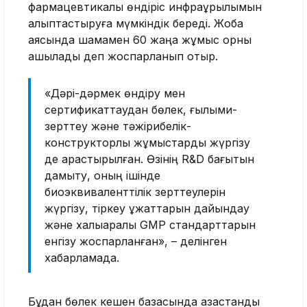
фармацевтикалық өндіріс инфрақұрылымын
қалыптастыруға мүмкіндік береді. Жоба
аясында шамамен 60 жаңа жұмыс орны
ашылады деп жоспарланып отыр.
«Дәрі-дәрмек өндіру мен
сертификаттаудан бөлек, ғылыми-
зерттеу және тәжірибелік-
конструкторлық жұмыстарды жүргізу
де қарастырылған. Өзінің R&D бағытын
дамыту, оның ішінде
биоэквиваленттілік зерттеулерін
жүргізу, тіркеу құжаттарын дайындау
және халықаралық GMP стандарттарын
енгізу жоспарланған», – делінген
хабарламада.
Бұдан бөлек кешен базасында қазақстандық