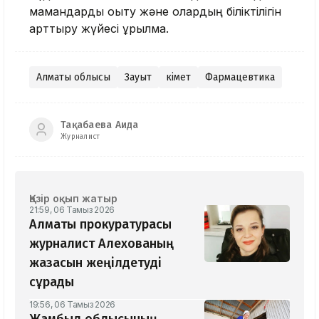
мамандарды оқыту және олардың біліктілігін
арттыру жүйесі құрылмақ.
Алматы облысы
Зауыт
Үкімет
Фармацевтика
Тақабаева Аида
Журналист
Қазір оқып жатыр
21:59, 06 Тамыз 2026
Алматы прокуратурасы
журналист Алехованың
жазасын жеңілдетуді
сұрады
19:56, 06 Тамыз 2026