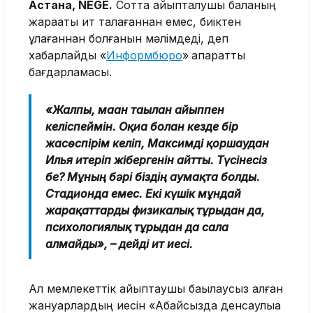
Астана, NEGE.
Сотта айыпталушы баланың
жарақаты ит талағаннан емес, биіктен
құлағаннан болғанын мәлімдеді, деп
хабарлайды «
Информбюро
»
ақпараттық
бағдарламасы.
«Жалпы, маған тағылған айыппен
келіспеймін. Оқиға болған кезде бір
жасөспірім келіп, Максимді қоршаудан
Илья итеріп жібергенін айтты. Түсінесіз
бе? Мұның бәрі біздің аумақта болды.
Стадионда емес. Екі күшік мұндай
жарақаттарды физикалық тұрғыдан да,
психологиялық тұрғыдан да сала
алмайды», – дейді ит иесі.
Ал мемлекеттік айыптаушы бақылаусыз қалған
жануарлардың иесін «Абайсызда денсаулыққа