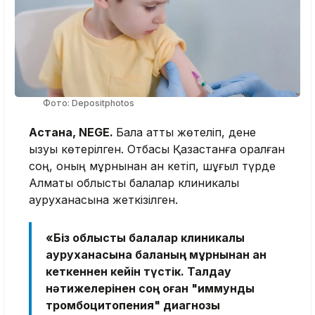
Фото: Depositphotos
Астана, NEGE.
Бала қатты жөтеліп, дене
қызуы көтерілген. Отбасы Қазақстанға оралған
соң, оның мұрнынан қан кетіп, шұғыл түрде
Алматы облыстық балалар клиникалық
ауруханасына жеткізілген.
«Біз облыстық балалар клиникалық
ауруханасына баланың мұрнынан қан
кеткеннен кейін түстік. Талдау
нәтижелерінен соң оған "иммундық
тромбоцитопения" диагнозы