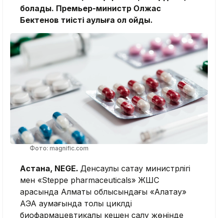
болады. Премьер-министр Олжас
Бектенов тиісті қаулыға қол қойды.
Фото: magnific.com
Астана, NEGE
.
Денсаулық сақтау министрлігі
мен «Steppe pharmaceuticals» ЖШС
арасында Алматы облысындағы «Алатау»
АЭА аумағында толық циклді
биофармацевтикалық кешен салу жөнінде