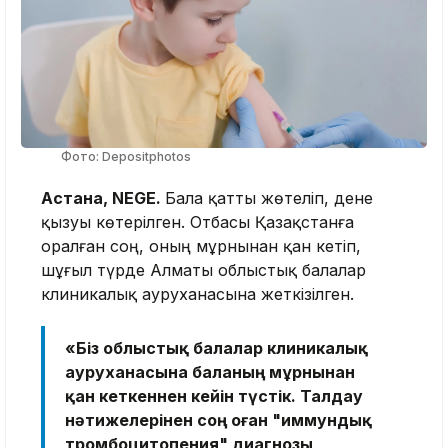
Фото: Depositphotos
Астана, NEGE.
Бала қатты жөтеліп, дене
қызуы көтерілген. Отбасы Қазақстанға
оралған соң, оның мұрнынан қан кетіп,
шұғыл түрде Алматы облыстық балалар
клиникалық ауруханасына жеткізілген.
«Біз облыстық балалар клиникалық
ауруханасына баланың мұрнынан
қан кеткеннен кейін түстік. Талдау
нәтижелерінен соң оған "иммундық
тромбоцитопения" диагнозы