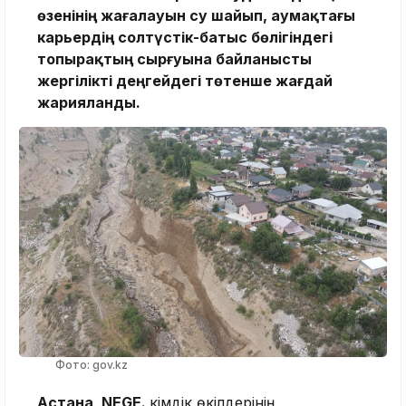
өзенінің жағалауын су шайып, аумақтағы
карьердің солтүстік-батыс бөлігіндегі
топырақтың сырғуына байланысты
жергілікті деңгейдегі төтенше жағдай
жарияланды.
Фото: gov.kz
Астана, NEGE.
Әкімдік өкілдерінің