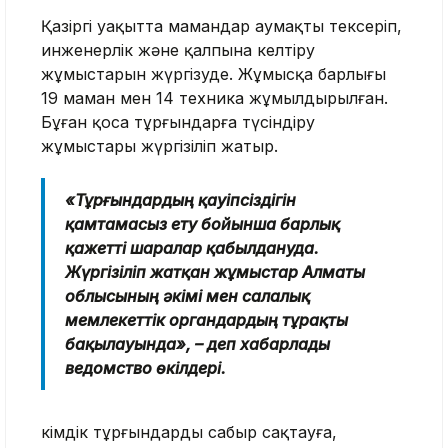
Қазіргі уақытта мамандар аумақты тексеріп,
инженерлік және қалпына келтіру
жұмыстарын жүргізуде. Жұмысқа барлығы
19 маман мен 14 техника жұмылдырылған.
Бұған қоса тұрғындарға түсіндіру
жұмыстары жүргізіліп жатыр.
«Тұрғындардың қауіпсіздігін
қамтамасыз ету бойынша барлық
қажетті шаралар қабылдануда.
Жүргізіліп жатқан жұмыстар Алматы
облысының әкімі мен салалық
мемлекеттік органдардың тұрақты
бақылауында», – деп хабарлады
ведомство өкілдері.
Әкімдік тұрғындарды сабыр сақтауға,