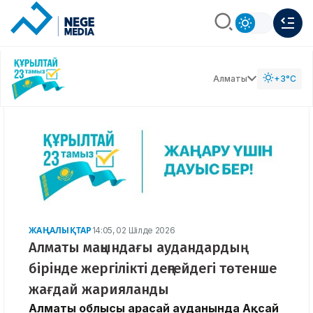
Алматы
+3°C
ЖАҢАЛЫҚТАР
14:05, 02 Шілде 2026
Алматы маңындағы аудандардың
бірінде жергілікті деңгейдегі төтенше
жағдай жарияланды
Алматы облысы Қарасай ауданында Ақсай