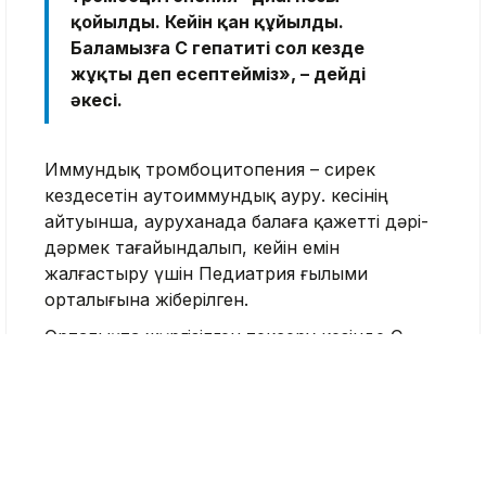
қойылды. Кейін қан құйылды.
Баламызға С гепатиті сол кезде
жұқты деп есептейміз», – дейді
әкесі.
Иммундық тромбоцитопения – сирек
кездесетін аутоиммундық ауру. Әкесінің
айтуынша, ауруханада балаға қажетті дәрі-
дәрмек тағайындалып, кейін емін
жалғастыру үшін Педиатрия ғылыми
орталығына жіберілген.
Орталықта жүргізілген тексеру кезінде С
гепатитіне жасалған ПТР-тест оң нәтиже
көрсетті. Ата-анасы баланың инфекцияны
қан құю кезінде жұқтыруы мүмкін екенін
айтып отыр. Баланың әкесі Президент
әкімшілігіне хат жолдап, жағдайды