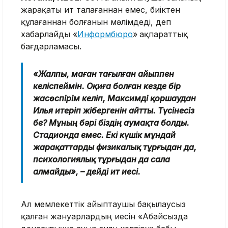
жарақаты ит талағаннан емес, биіктен
құлағаннан болғанын мәлімдеді, деп
хабарлайды «
Информбюро
»
ақпараттық
бағдарламасы.
«Жалпы, маған тағылған айыппен
келіспеймін. Оқиға болған кезде бір
жасөспірім келіп, Максимді қоршаудан
Илья итеріп жібергенін айтты. Түсінесіз
бе? Мұның бәрі біздің аумақта болды.
Стадионда емес. Екі күшік мұндай
жарақаттарды физикалық тұрғыдан да,
психологиялық тұрғыдан да сала
алмайды», – дейді ит иесі.
Ал мемлекеттік айыптаушы бақылаусыз
қалған жануарлардың иесін «Абайсызда