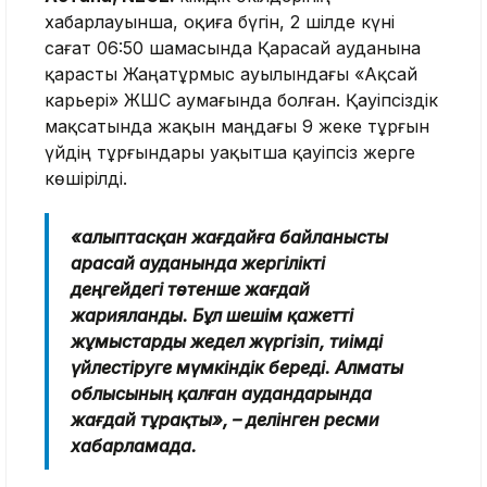
хабарлауынша, оқиға бүгін, 2 шілде күні
сағат 06:50 шамасында Қарасай ауданына
қарасты Жаңатұрмыс ауылындағы «Ақсай
карьері» ЖШС аумағында болған. Қауіпсіздік
мақсатында жақын маңдағы 9 жеке тұрғын
үйдің тұрғындары уақытша қауіпсіз жерге
көшірілді.
«Қалыптасқан жағдайға байланысты
Қарасай ауданында жергілікті
деңгейдегі төтенше жағдай
жарияланды. Бұл шешім қажетті
жұмыстарды жедел жүргізіп, тиімді
үйлестіруге мүмкіндік береді. Алматы
облысының қалған аудандарында
жағдай тұрақты», – делінген ресми
хабарламада.