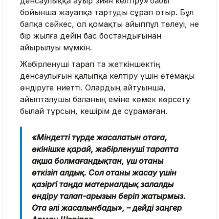
денсаулыққа ауыр зиян келтiру»
бабы
бойынша жауапқа тартуды сұрап отыр. Бұл
бапқа сәйкес, ол қомақты айыппұл төлеуі, не
бір жылға дейін бас бостандығынан
айырылуы мүмкін.
Жәбірленуші тарап та жеткіншектің
денсаулығын қалыпқа келтіру үшін өтемақы
өндіруге ниетті. Олардың айтуынша,
айыпталушы баланың еміне көмек көрсету
былай тұрсын, кешірім де сұрамаған.
«Міндетті түрде жасалатын отаға,
өкінішке қарай, жәбірленуші тарапта
ақша болмағандықтан, үш отаны
өткізіп алдық. Сол отаны жасау үшін
қазіргі таңда материалдық залалды
өндіру талап-арызын беріп жатырмыз.
Ота әлі жасалынбады», – дейді заңгер