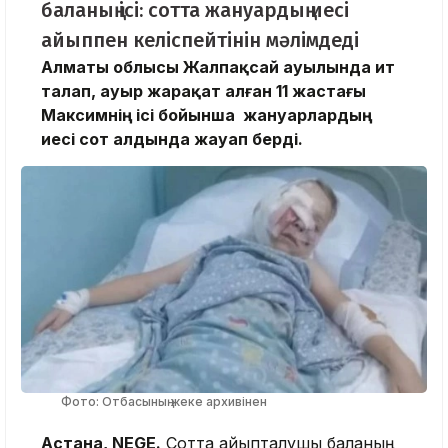
баланың ісі: сотта жануардың иесі
айыппен келіспейтінін мәлімдеді
Алматы облысы Жалпақсай ауылында ит
талап, ауыр жарақат алған 11 жастағы
Максимнің ісі бойынша жануарлардың
иесі сот алдында жауап берді.
Фото: Отбасының жеке архивінен
Астана, NEGE.
Сотта айыпталушы баланың