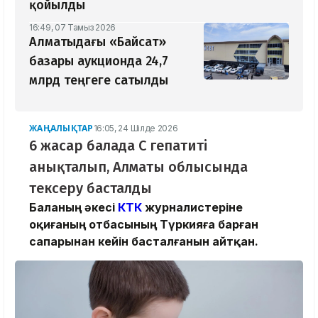
қойылды
16:49, 07 Тамыз 2026
Алматыдағы «Байсат»
базары аукционда 24,7
млрд теңгеге сатылды
ЖАҢАЛЫҚТАР
16:05, 24 Шілде 2026
6 жасар балада С гепатиті
анықталып, Алматы облысында
тексеру басталды
Баланың әкесі
КТК
журналистеріне
оқиғаның отбасының Түркияға барған
сапарынан кейін басталғанын айтқан.