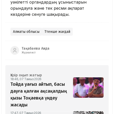
уәкілетті органдардың ұсыныстарын
орындауға және тек ресми ақпарат
көздеріне сенуге шақырады.
Алматы облысы
Төтенше жағдай
Тақабаева Аида
Журналист
Қазір оқып жатыр
18:46, 07 Тамыз 2026
Тойда уағыз айтып, басы
дауға қалған ақсақалдың
қызы Тоқаевқа үндеу
жасады
17:47, 07 Тамыз 2026