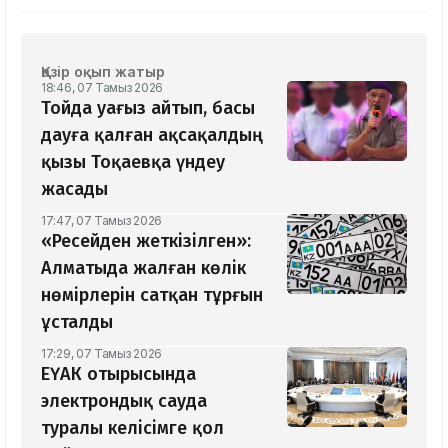
Қазір оқып жатыр
18:46, 07 Тамыз 2026
Тойда уағыз айтып, басы
дауға қалған ақсақалдың
қызы Тоқаевқа үндеу
жасады
17:47, 07 Тамыз 2026
«Ресейден жеткізілген»:
Алматыда жалған көлік
нөмірлерін сатқан тұрғын
ұсталды
17:29, 07 Тамыз 2026
ЕҮАК отырысында
электрондық сауда
туралы келісімге қол