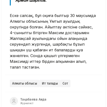
Арман Шәріпов.
Еске салсақ, бұл оқиға былтыр 30 маусымда
Алматы облысының Ұмтыл ауылдық
округінде болған. Айыптау актісіне сәйкес,
4-сыныпты бітірген Максим достарымен
Жалпақсай ауылындағы ойын алаңында
серуендеп жүргенде, шарбақты бұзып
шыққан үш қабаған ит балаларды қуа
жөнелген. Сонда қашып үлгермеген
Максимді иттер бірден алқымнан алып,
талап тастаған.
Алматы облысы
Ит талады
Сот
Тақабаева Аида
Журналист