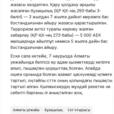
жазасы көзделген. Қару қолдану арқылы
жасалған бұзақылық (ҚР ҚК-нің 293-бабы 3-
бөлігі) — 3 жылдан 7 жылға дейінгі мерзімге бас
бостандығынан айыру жазасы қарастырылған.
Терроризм актісі туралы көрінеу жалған
хабарлау (ҚР ҚК-нің 273-бабы) — 5 000 АЕК
мөлшерінде айыппұл немесе 5 жылға дейін бас
бостандығынан айыру.
Еске сала кетейік, 7 наурызда Алматы
әуежайында белгісіз ер адам қызметкерді кепілге
алып, пышақпен қорқытпақ болған. Алайда
оқиға орнында болған азамат қаскүнемді әңгімеге
тартып, оңтайлы сәтте оның қолындағы пышақты
тартып алған. Қылмыскердің мұндай әрекетке не
себепті барғаны әлі анықталған жоқ.
Алматы әуежайы
Бұзақылық
Сот отырысы