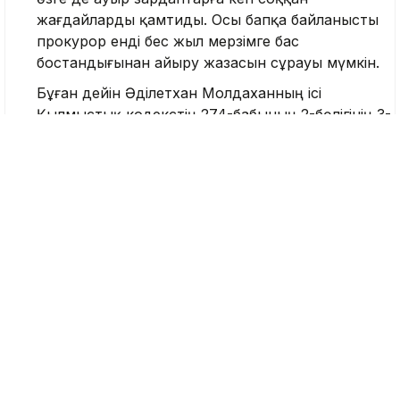
жағдайларды қамтиды. Осы бапқа байланысты
прокурор енді бес жыл мерзімге бас
бостандығынан айыру жазасын сұрауы мүмкін.
Бұған дейін Әділетхан Молдаханның ісі
Қылмыстық кодекстің 274-бабының 2-бөлігінің 3-
тармағы бойынша, яғни
«
онлайн-
платформаларды пайдалану арқылы көрінеу
жалған ақпарат тарату» бабымен қаралған.
Келесі сот отырысы 9 шілдеге белгіленді.
Еске салсақ, заңгер әрі блогер Әділетхан
Молдахан 31 наурызда
ұсталып,
1 маусымда
оған қатысты сот отырысы басталды.
Блогер Алматының әл-Фараби даңғылында
наурызда болған жол апатына қатысты резонанс
тудырған видео жариялаған еді. Заңгер апат
алдында көлік жарысы ұйымдастырылғанын,
жарысқан көліктердің арасында Полиция