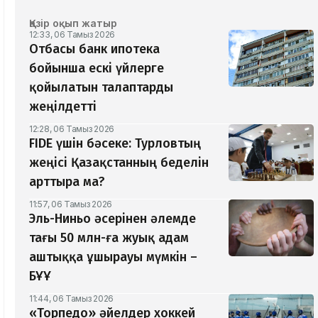
Қазір оқып жатыр
12:33, 06 Тамыз 2026
Отбасы банк ипотека
бойынша ескі үйлерге
қойылатын талаптарды
жеңілдетті
12:28, 06 Тамыз 2026
​FIDE үшін бәсеке: Турловтың
жеңісі Қазақстанның беделін
арттыра ма?
11:57, 06 Тамыз 2026
Эль-Ниньо әсерінен әлемде
тағы 50 млн-ға жуық адам
аштыққа ұшырауы мүмкін –
БҰҰ
11:44, 06 Тамыз 2026
«Торпедо» әйелдер хоккей