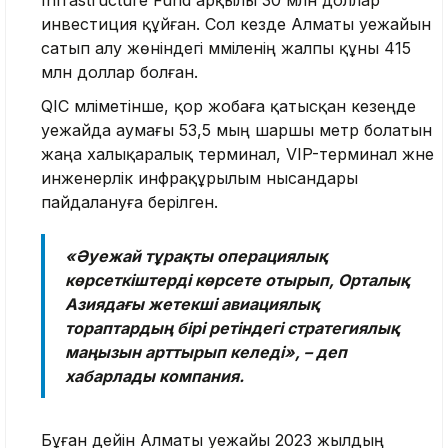
инвестиция құйған. Сол кезде Алматы әуежайын
сатып алу жөніндегі мәміленің жалпы құны 415
млн доллар болған.
QIC мәліметінше, қор жобаға қатысқан кезеңде
әуежайда аумағы 53,5 мың шаршы метр болатын
жаңа халықаралық терминал, VIP-терминал және
инженерлік инфрақұрылым нысандары
пайдалануға берілген.
«Әуежай тұрақты операциялық
көрсеткіштерді көрсете отырып, Орталық
Азиядағы жетекші авиациялық
тораптардың бірі ретіндегі стратегиялық
маңызын арттырып келеді», – деп
хабарлады компания.
Бұған дейін Алматы әуежайы 2023 жылдың