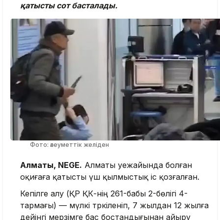
қатысты сот басталады.
Фото: әлеуметтік желіден
Алматы, NEGE.
Алматы әуежайында болған
оқиғаға қатысты үш қылмыстық іс қозғалған.
Кепілге алу (ҚР ҚК-нің 261-бабы 2-бөлігі 4-
тармағы) — мүлкі тәркіленіп, 7 жылдан 12 жылға
дейінгі мерзімге бас бостандығынан айыру