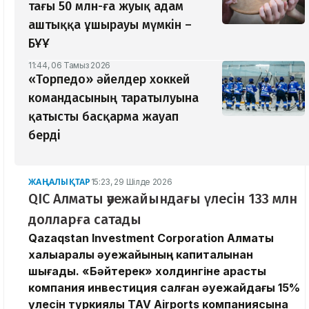
тағы 50 млн-ға жуық адам
аштыққа ұшырауы мүмкін –
БҰҰ
11:44, 06 Тамыз 2026
«Торпедо» әйелдер хоккей
командасының таратылуына
қатысты басқарма жауап
берді
ЖАҢАЛЫҚТАР
15:23, 29 Шілде 2026
QIC Алматы әуежайындағы үлесін 133 млн
долларға сатады
Qazaqstan Investment Corporation Алматы
халықаралық әуежайының капиталынан
шығады. «Бәйтерек» холдингіне қарасты
компания инвестиция салған әуежайдағы 15%
үлесін түркиялық TAV Airports компаниясына