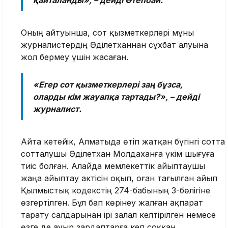
қайталанды», – дейді Өтепбай.
Оның айтуынша, сот қызметкерлері мұны
журналистердің Әділетханнан сұхбат алуына
жол бермеу үшін жасаған.
«Егер сот қызметкерлері заң бұзса,
оларды кім жауапқа тартады?», – дейді
журналист.
Айта кетейік, Алматыда өтіп жатқан бүгінгі сотта
сотталушы Әділетхан Молдаханға үкім шығуға
тиіс болған. Алайда мемлекеттік айыптаушы
жаңа айыптау актісін оқып, оған тағылған айып
Қылмыстық кодекстің 274-бабының 3-бөлігіне
өзгертілген. Бұл бап көрінеу жалған ақпарат
тарату салдарынан ірі залал келтірілген немесе
өзге де ауыр зардаптарға әкеп соққан