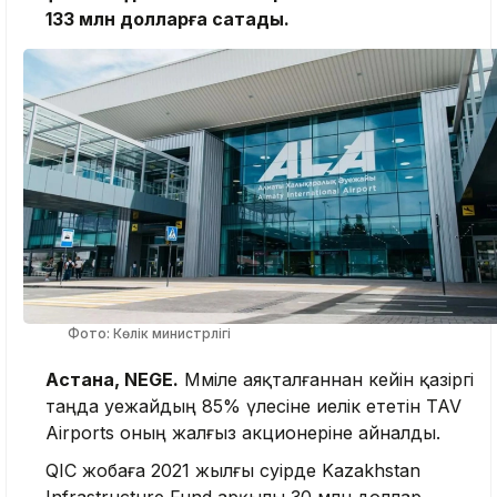
133 млн долларға сатады.
Фото: Көлік министрлігі
Астана, NEGE.
Мәміле аяқталғаннан кейін қазіргі
таңда әуежайдың 85% үлесіне иелік ететін TAV
Airports оның жалғыз акционеріне айналды.
QIC жобаға 2021 жылғы сәуірде Kazakhstan
Infrastructure Fund арқылы 30 млн доллар