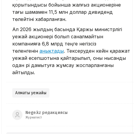
қорытындысы бойынша жалғыз акционеріне
тағы шамамен 11,5 млн доллар дивиденд
төлейтіні хабарланған.
Ал 2026 жылдың басында Қаржы министрлігі
әуежай акционері болып саналмайтын
компанияға 6,8 млрд теңге негізсіз
төленгенін
анықтады
. Тексеруден кейін қаражат
әуежай есепшотына қайтарылып, оны нысанды
одан әрі дамытуға жұмсау жоспарланғаны
айтылды.
Алматы әуежайы
Nege.kz редакциясы
Журналист