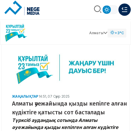
Алматы
+3°C
ЖАҢАЛЫҚТАР
14:51, 07 Сәуір 2025
Алматы әуежайында қызды кепілге алған
күдіктіге қатысты сот басталады
Түрксіб аудандық сотында Алматы
әуежайында қызды кепілген алған күдіктіге