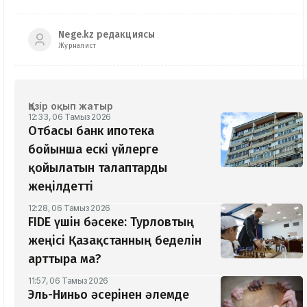
Nege.kz редакциясы
Журналист
Қазір оқып жатыр
12:33, 06 Тамыз 2026
Отбасы банк ипотека
бойынша ескі үйлерге
қойылатын талаптарды
жеңілдетті
12:28, 06 Тамыз 2026
​FIDE үшін бәсеке: Турловтың
жеңісі Қазақстанның беделін
арттыра ма?
11:57, 06 Тамыз 2026
Эль-Ниньо әсерінен әлемде