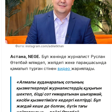
Фото: instagram.com/adiletkhan
Астана, NEGE.
Бұл жөнінде журналист Руслан
Өтепбай мәлімдеп, желідегі жеке парақшасында
қамалып тұрған сәтінен
видео
жариялады.
«Алмалы ауданаралық сотының
қызметкерлері журналистердің құқығын
шектеп, бізді сот ғимаратынан шығармай,
кәсіби қызметімізге кедергі келтірді. Бұл
жағдай кеше де болған, бүгін тағы