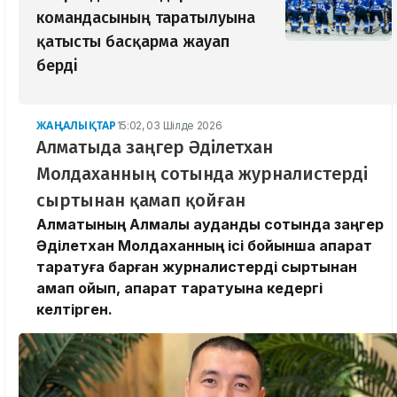
командасының таратылуына
қатысты басқарма жауап
берді
ЖАҢАЛЫҚТАР
15:02, 03 Шілде 2026
Алматыда заңгер Әділетхан
Молдаханның сотында журналистерді
сыртынан қамап қойған
Алматының Алмалы аудандық сотында заңгер
Әділетхан Молдаханның ісі бойынша ақпарат
таратуға барған журналистерді сыртынан
қамап қойып, ақпарат таратуына кедергі
келтірген.