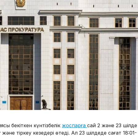
сы бекіткен күнтізбелік
жоспарға
сай 2 және 23 шілде
әне тіркеу кезеңдері өтеді. Ал 23 шілдеде сағат 18:01-