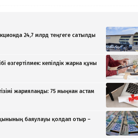
кционда 24,7 млрд теңгеге сатылды
ібі өзгертілмек: кепілдік жарна құны
тізімі жарияланды: 75 мыңнан астам
қынының баяулауы қолдап отыр –