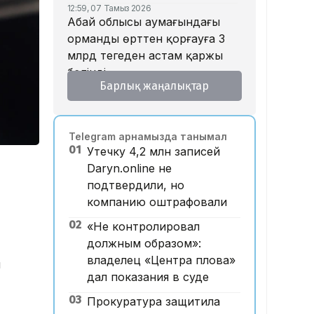
12:59, 07 Тамыз 2026
Абай облысы аумағындағы
орманды өрттен қорғауға 3
млрд теңгеден астам қаржы
бөлінді
Барлық жаңалықтар
12:00, 07 Тамыз 2026
Футболдан ұлттық құраманы
Грекия мен Арменияның
Telegram арнамызда танымал
бұрынғы бас бапкері
01
Утечку 4,2 млн записей
басқаруы мүмкін
Daryn.online не
11:54, 07 Тамыз 2026
подтвердили, но
Абай облысында бұрынғы
компанию оштрафовали
жұбайын таяқпен ұрып
өлтірген ер адамға үкім
02
«Не контролировал
шықты
должным образом»:
владелец «Центра плова»
н
11:52, 07 Тамыз 2026
Марқұм фельдшер Ұлдана
дал показания в суде
Мырзуанның жұбайы жаңа
03
Прокуратура защитила
некесіне қатысты пікір