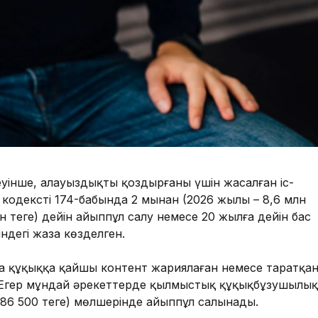
уінше, алауыздықты қоздырғаны үшін жасалған іс-
кодекстің 174-бабында 2 мыңнан (2026 жылы – 8,6 млн
лн теңге) дейін айыппұл салу немесе 20 жылға дейін бас
ндегі жаза көзделген.
 құқыққа қайшы контент жариялаған немесе таратқа
 Егер мұндай әрекеттерде қылмыстық құқықбұзушылық
 86 500 теңге) мөлшерінде айыппұл салынады.