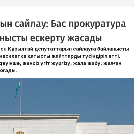
ын сайлау: Бас прокуратура
анысты ескерту жасады
нген Құрылтай депутаттарын сайлауға байланысты
насихатқа қатысты жайттарды түсіндіріп өтті.
еуінше, жөнсіз үгіт жүргізу, жала жабу, жалған
оғады.