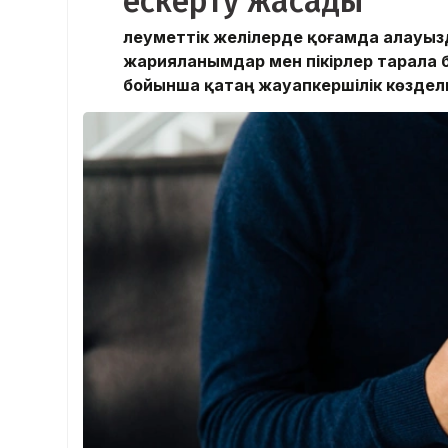
ескерту жасады
Әлеуметтік желілерде қоғамда алау
жарияланымдар мен пікірлер тарала б
бойынша қатаң жауапкершілік көзделг