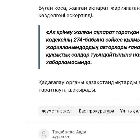
Бұған қоса, жалған ақпарат жариялаға
көзделгені ескертілді.
«Ал көрінеу жалған ақпарат таратқ
кодексінің 274-бабына сәйкес қыл
жарияланымдардың авторлары ғана е
құқықтық салдар туындайтынына наз
хабарламасында.
Қадағалау органы қазақстандықтарды 
таратпауға шақырады.
Әлеуметтік желі
Бас прокуратура
Ұлттық а
Тақабаева Аида
Журналист