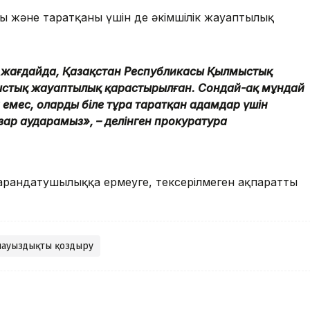
ны және таратқаны үшін де әкімшілік жауаптылық
ан жағдайда, Қазақстан Республикасы Қылмыстық
мыстық жауаптылық қарастырылған. Сондай-ақ мұндай
мес, оларды біле тұра таратқан адамдар үшін
ар аударамыз», – делінген прокуратура
арандатушылыққа ермеуге, тексерілмеген ақпаратты
лауыздықты қоздыру