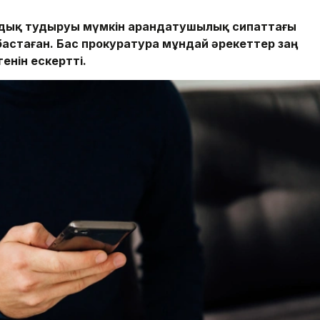
ыздық тудыруы мүмкін арандатушылық сипаттағы
астаған. Бас прокуратура мұндай әрекеттер заң
енін ескертті.