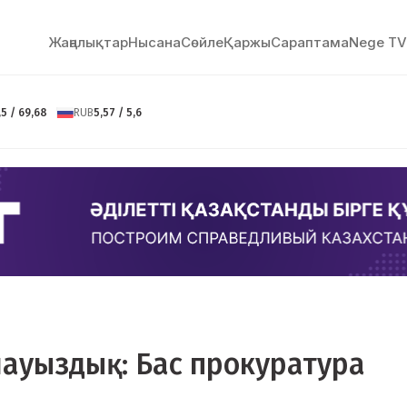
Жаңалықтар
Нысана
Сөйлe
Қаржы
Сараптама
Nege TV
,5 / 69,68
RUB
5,57 / 5,6
алауыздық: Бас прокуратура