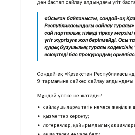
ден бастап сайлау алдындағы үгiт баста
«Осыған байланысты, сондай-ақ Қа
Республикасындағы сайлау туралы»
сай партиялық тізімді тіркеу мерзім
үгiт жүргізуге жол берілмейді. Осы 
құқық бұзушылық туралы кодексінің 
ескертеді бас прокурордың орынбас
Сондай-ақ «Қазақстан Республикасында
9-тармағына сәйкес сайлау алдындағы ж
Мұндай үгітке не жатады?
сайлаушыларға тегiн немесе жеңiлдiк 
қызметтер көрсету;
лотереялар, қайырымдылық акциялары
ақша төлеу не уәде беру.