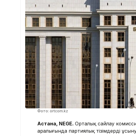
Фото: ortcom.kz
Астана, NEGE.
Орталық сайлау комиссия
аралығында партиялық тізімдерді ұсыну ж