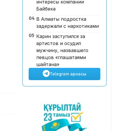
интересы компании
білдірді
Байбека
10:20, 07 Тамыз 2026
04
В Алматы подростка
Қызылорда облысында заңсыз
задержали с наркотиками
алтын өндірді деген күдікпен
13 адам қамауға алынды
05
Карин заступился за
артистов и осудил
мужчину, назвавшего
певцов «глашатаями
шайтана»
Telegram арнасы