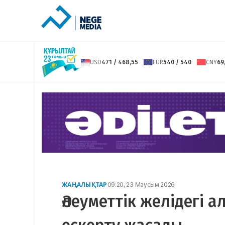
USD
471 / 468,55
EUR
540 / 540
CNY
69
ЖАҢАЛЫҚТАР
09:20, 23 Маусым 2026
Әлеуметтік желідегі 