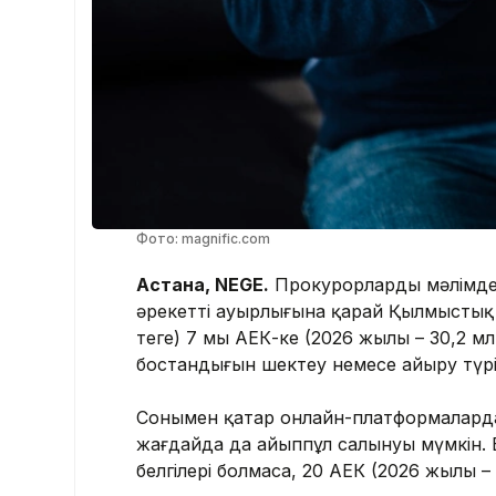
Фото: magnific.com
Астана, NEGE.
Прокурорлардың мәлімде
әрекеттің ауырлығына қарай Қылмыстық 
теңге) 7 мың АЕК-ке (2026 жылы – 30,2 м
бостандығын шектеу немесе айыру түрі
Сонымен қатар онлайн-платформаларда
жағдайда да айыппұл салынуы мүмкін.
белгілері болмаса, 20 АЕК (2026 жылы –