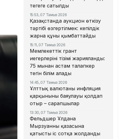
теңгеге сатылды
15:53, 07 Тамыз 2026
Қазақстанда аукцион өткізу
тәртібі өзгертілмек: кепілдік
жарна құны қымбаттайды
15:11, 07 Тамыз 2026
Мемлекеттік грант
иегерлерінің тізімі жарияланды:
75 мыңнан астам талапкер
тегін білім алады
14:45, 07 Тамыз 2026
Ұлттық валютаны инфляция
қарқынының баяулауы қолдап
отыр – сарапшылар
13:30, 07 Тамыз 2026
Фельдшер Ұлдана
Мырзуанның қазасына
қатысты іс сотқа жолданды