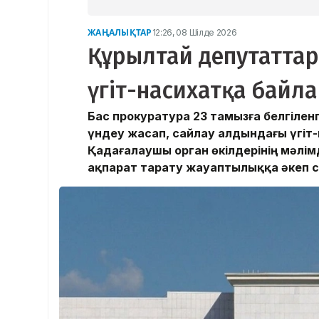
ЖАҢАЛЫҚТАР
12:26, 08 Шілде 2026
Құрылтай депутаттар
үгіт-насихатқа байл
Бас прокуратура 23 тамызға белгіле
үндеу жасап, сайлау алдындағы үгіт-
Қадағалаушы орган өкілдерінің мәлімд
ақпарат тарату жауаптылыққа әкеп с