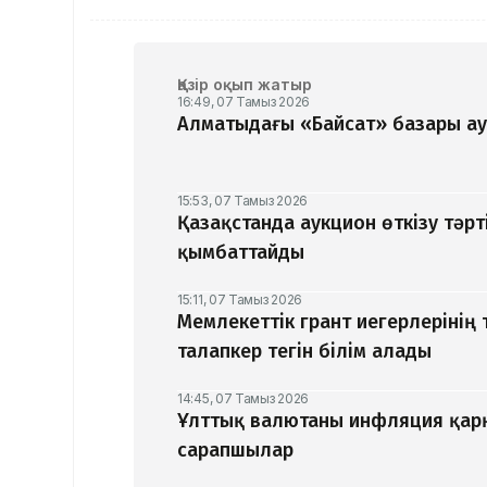
Қазір оқып жатыр
16:49, 07 Тамыз 2026
Алматыдағы «Байсат» базары ау
15:53, 07 Тамыз 2026
Қазақстанда аукцион өткізу тәрт
қымбаттайды
15:11, 07 Тамыз 2026
Мемлекеттік грант иегерлерінің 
талапкер тегін білім алады
14:45, 07 Тамыз 2026
Ұлттық валютаны инфляция қар
сарапшылар