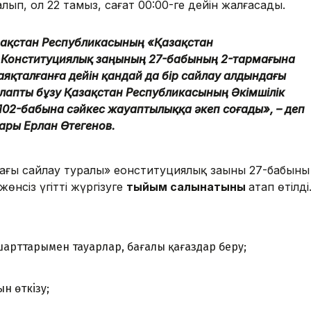
лып, ол 22 тамыз, сағат 00:00-ге дейін жалғасады.
зақстан Республикасының «Қазақстан
 Конституциялық заңының 27-бабының 2-тармағына
і аяқталғанға дейін қандай да бір сайлау алдындағы
талапты бұзу Қазақстан Республикасының Әкімшілік
102-бабына сәйкес жауаптылыққа әкеп соғады», – деп
ары Ерлан Өтегенов.
ғы сайлау туралы» еонституциялық заңының 27-бабының
өнсiз үгіттi жүргiзуге
тыйым салынатыны
атап өтілді
шарттарымен тауарлар, бағалы қағаздар беру;
н өткiзу;