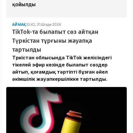
қойылды
АЙМАҚ
10:42, 31 Шілде 2026
TikTok-та былапыт сөз айтқан
Түркістан тұрғыны жауапқа
тартылды
Түркістан облысында TikTok желісіндегі
тікелей эфир кезінде былапыт сөздер
айтып, қоғамдық тәртіпті бұзған әйел
әкімшілік жауапкершілікке тартылды.