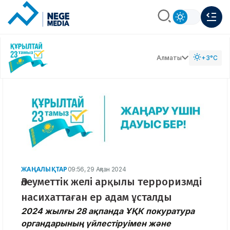
Алматы
+3°C
ЖАҢАЛЫҚТАР
09:56, 29 Ақпан 2024
Әлеуметтік желі арқылы терроризмді
насихаттаған ер адам ұсталды
2024 жылғы 28 ақпанда ҰҚК покуратура
органдарының үйлестіруімен және