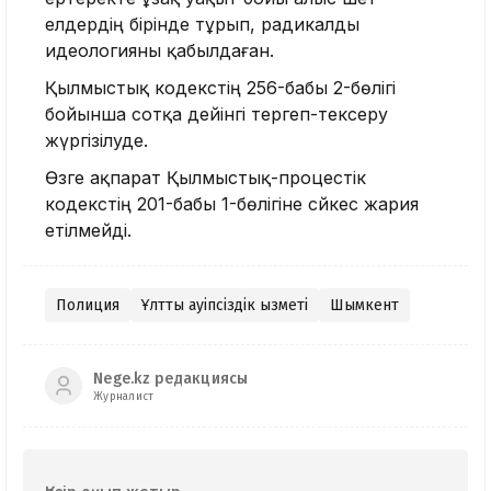
елдердің бірінде тұрып, радикалды
идеологияны қабылдаған.
Қылмыстық кодекстің 256-бабы 2-бөлігі
бойынша сотқа дейінгі тергеп-тексеру
жүргізілуде.
Өзге ақпарат Қылмыстық-процестік
кодекстің 201-бабы 1-бөлігіне сәйкес жария
етілмейді.
Полиция
Ұлттық қауіпсіздік қызметі
Шымкент
Nege.kz редакциясы
Журналист