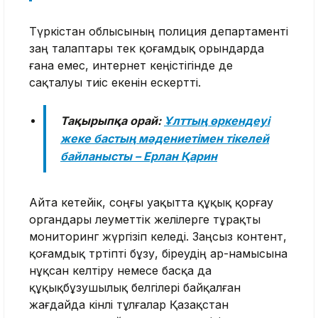
Түркістан облысының полиция департаменті
заң талаптары тек қоғамдық орындарда
ғана емес, интернет кеңістігінде де
сақталуы тиіс екенін ескертті.
Тақырыпқа орай:
Ұлттың өркендеуі
жеке бастың мәдениетімен тікелей
байланысты – Ерлан Қарин
Айта кетейік, соңғы уақытта құқық қорғау
органдары әлеуметтік желілерге тұрақты
мониторинг жүргізіп келеді. Заңсыз контент,
қоғамдық тәртіпті бұзу, біреудің ар-намысына
нұқсан келтіру немесе басқа да
құқықбұзушылық белгілері байқалған
жағдайда кінәлі тұлғалар Қазақстан