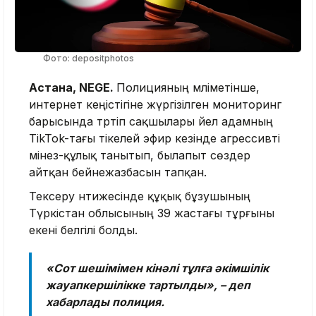
Фото: depositphotos
Астана, NEGE.
Полицияның мәліметінше,
интернет кеңістігіне жүргізілген мониторинг
барысында тәртіп сақшылары әйел адамның
TikTok-тағы тікелей эфир кезінде агрессивті
мінез-құлық танытып, былапыт сөздер
айтқан бейнежазбасын тапқан.
Тексеру нәтижесінде құқық бұзушының
Түркістан облысының 39 жастағы тұрғыны
екені белгілі болды.
«Сот шешімімен кінәлі тұлға әкімшілік
жауапкершілікке тартылды», – деп
хабарлады полиция.