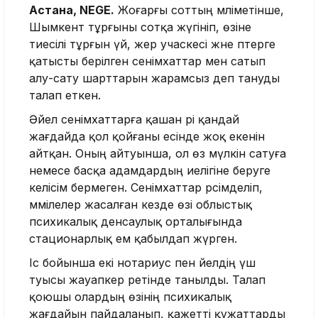
Астана, NEGE.
Жоғарғы соттың мәліметінше,
Шымкент тұрғыны сотқа жүгініп, өзіне
тиесілі тұрғын үй, жер учаскесі және пәтерге
қатысты берілген сенімхаттар мен сатып
алу-сату шарттарын жарамсыз деп тануды
талап еткен.
Әйел сенімхаттарға қашан әрі қандай
жағдайда қол қойғаны есінде жоқ екенін
айтқан. Оның айтуынша, ол өз мүлкін сатуға
немесе басқа адамдардың иелігіне беруге
келісім бермеген. Сенімхаттар рәсімделіп,
мәмілелер жасалған кезде өзі облыстық
психикалық денсаулық орталығында
стационарлық ем қабылдап жүрген.
Іс бойынша екі нотариус пен әйелдің үш
туысы жауапкер ретінде танылды. Талап
қоюшы олардың өзінің психикалық
жағдайын пайдаланып, қажетті құжаттарды