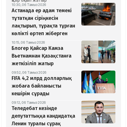
Қазір оқып жатыр
10:30, 06 Тамыз 2026
Астанада ер адам темекі
тұтатқан сіріңкесін
лақтырып, тұрақта тұрған
көлікті өртеп жіберген
10:15, 06 Тамыз 2026
Блогер Қайсар Камза
Вьетнамнан Қазақстанға
жеткізіліп жатыр
09:52, 06 Тамыз 2026
FIFA 4,2 млрд долларлық
жобаға байланысты
кешірім сұрады
09:12, 06 Тамыз 2026
Теледебат кезінде
депутаттыққа кандидатқа
Ленин туралы сұрақ