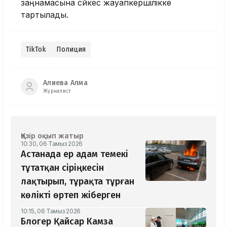
заңнамасына сәйкес жауапкершілікке
тартылады.
TikTok
Полиция
Алиева Алма
Журналист
Қазір оқып жатыр
10:30, 06 Тамыз 2026
Астанада ер адам темекі
тұтатқан сіріңкесін
лақтырып, тұрақта тұрған
көлікті өртеп жіберген
10:15, 06 Тамыз 2026
Блогер Қайсар Камза