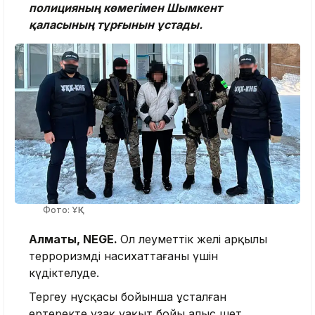
полицияның көмегімен Шымкент
қаласының тұрғынын ұстады.
Фото: ҰҚК
Алматы, NEGE.
Ол әлеуметтік желі арқылы
терроризмді насихаттағаны үшін
күдіктелуде.
Тергеу нұсқасы бойынша ұсталған
ертеректе ұзақ уақыт бойы алыс шет