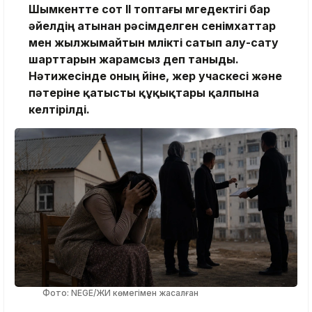
Шымкентте сот ІІ топтағы мүгедектігі бар
әйелдің атынан рәсімделген сенімхаттар
мен жылжымайтын мүлікті сатып алу-сату
шарттарын жарамсыз деп таныды.
Нәтижесінде оның үйіне, жер учаскесі және
пәтеріне қатысты құқықтары қалпына
келтірілді.
Фото: NEGE/ЖИ көмегімен жасалған