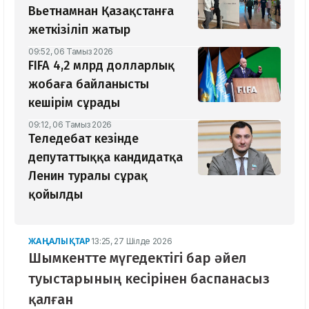
Вьетнамнан Қазақстанға
жеткізіліп жатыр
09:52, 06 Тамыз 2026
FIFA 4,2 млрд долларлық
жобаға байланысты
кешірім сұрады
09:12, 06 Тамыз 2026
Теледебат кезінде
депутаттыққа кандидатқа
Ленин туралы сұрақ
қойылды
ЖАҢАЛЫҚТАР
13:25, 27 Шілде 2026
Шымкентте мүгедектігі бар әйел
туыстарының кесірінен баспанасыз
қалған