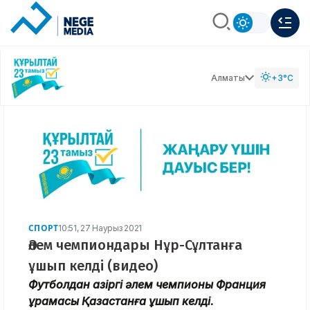
Алматы
+3°C
СПОРТ
10:51, 27 Наурыз 2021
Әлем чемпиондары Нұр-Сұлтанға
ұшып келді (видео)
Футболдан қазіргі әлем чемпионы Франция
құрамасы Қазақстанға ұшып келді.