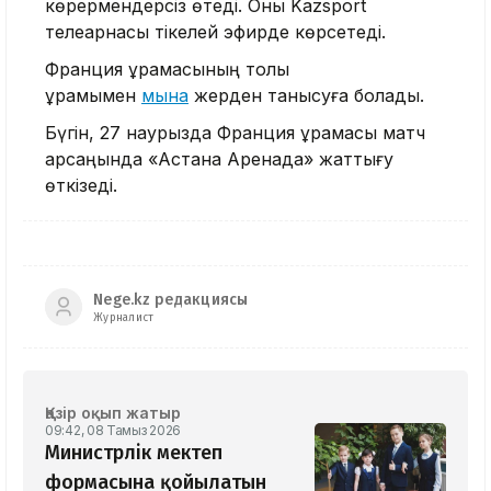
көрермендерсіз өтеді. Оны Kazsport
телеарнасы тікелей эфирде көрсетеді.
Франция құрамасының толық
құрамымен
мына
жерден танысуға болады.
Бүгін, 27 наурызда Франция құрамасы матч
қарсаңында «Астана Аренада» жаттығу
өткізеді.
Nege.kz редакциясы
Журналист
Қазір оқып жатыр
09:42, 08 Тамыз 2026
Министрлік мектеп
формасына қойылатын