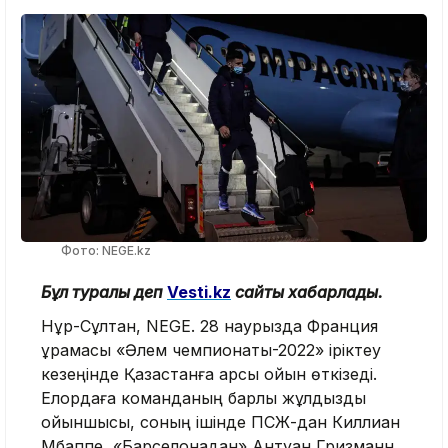
Фото: NEGE.kz
Бұл туралы деп
Vesti.kz
сайты хабарлады.
Нұр-Сұлтан, NEGE. 28 наурызда Франция
құрамасы «Әлем чемпионаты-2022» іріктеу
кезеңінде Қазақстанға қарсы ойын өткізеді.
Елордаға команданың барлық жұлдызды
ойыншысы, соның ішінде ПСЖ-дан Киллиан
Мбаппе, «Барселонадан» Антуан Гризманн