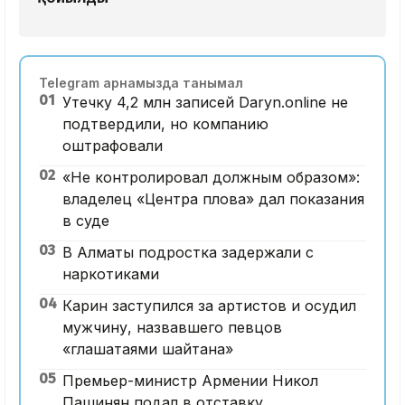
Telegram арнамызда танымал
01
Утечку 4,2 млн записей Daryn.online не
подтвердили, но компанию
оштрафовали
02
«Не контролировал должным образом»:
владелец «Центра плова» дал показания
в суде
03
В Алматы подростка задержали с
наркотиками
04
Карин заступился за артистов и осудил
мужчину, назвавшего певцов
«глашатаями шайтана»
05
Премьер-министр Армении Никол
Пашинян подал в отставку