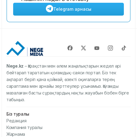
Telegram арнасы
Nege.kz
– Қазақстан мен әлем жаңалықтарын жедел әрі
бейтарап тарататын қоғамдық-саяси портал. Біз тек
ақпарат беріп қана қоймай, өзекті оқиғаларға терең
сараптама мен арнайы зерттеулер ұсынамыз. Қоғамды
мазалаған басты сұрақтардың нақты жауабын бізбен бірге
табыңыз.
Біз туралы
Редакция
Компания туралы
Жарнама