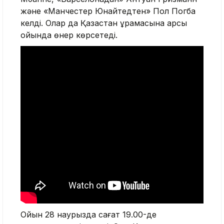
және «Манчестер Юнайтедтен» Пол Погба
келді. Олар да Қазақстан құрамасына қарсы
ойында өнер көрсетеді.
Ойын 28 наурызда сағат 19.00-де