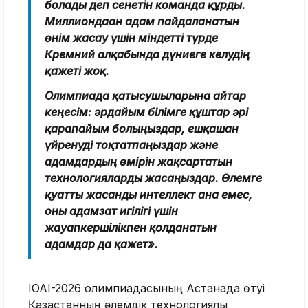
болады деп сенетін команда құрды.
Миллиондаған адам пайдаланатын
өнім жасау үшін міндетті түрде
Кремний алқабында дүниеге келудің
қажеті жоқ.
Олимпиада қатысушыларына айтар
кеңесім: әрдайым білімге құштар әрі
қарапайым болыңыздар, ешқашан
үйренуді тоқтатпаңыздар және
адамдардың өмірін жақсартатын
технологияларды жасаңыздар. Әлемге
қуатты жасанды интеллект ғана емес,
оны адамзат игілігі үшін
жауапкершілікпен қолданатын
адамдар да қажет».
IOAI-2026 олимпиадасының Астанада өтуі
Қазақстанның әлемдік технологиялық