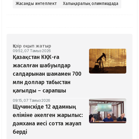
Жасанды интеллект
Халықаралық олимпиадада
Қазір оқып жатыр
09:52, 07 Тамыз 2026
Қазақстан КҚК-ға
жасалған шабуылдар
салдарынан шамамен 700
млн доллар табыстан
қағылды – сарапшы
09:15, 07 Тамыз 2026
Щучинскіде 12 адамның
өліміне әкелген жарылыс:
дәмхана иесі сотта жауап
берді