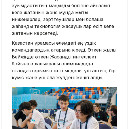
қауымдастықтың маңызды бөлігіне айналып
келе жатқанын және мұнда мықты
инженерлер, зерттеушілер мен болашақ
жаһандық технология жасаушылар өсіп келе
жатқанын көрсетеді.
Қазақстан құрамасы әлемдегі ең үздік
командалардың қатарына кіреді. Өткен жылы
Бейжіңде өткен Жасанды интеллект
бойынша халықаралық олимпиадада
отандастарымыз жеті медаль: үш алтын, бір
күміс және үш қола жүлдені жеңіп алды.