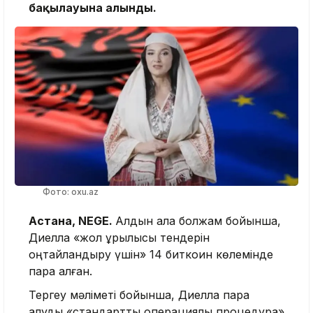
бақылауына алынды.
Фото: oxu.az
Астана, NEGE.
Алдын ала болжам бойынша,
Диелла «жол құрылысы тендерін
оңтайландыру үшін» 14 биткоин көлемінде
пара алған.
Тергеу мәліметі бойынша, Диелла пара
алуды «стандартты операциялық процедура»