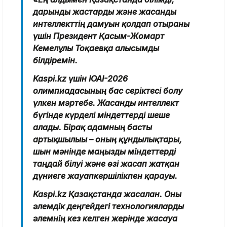
дарынды жастарды және жасанды
интеллекттің дамуын қолдап отырғаны
үшін Президент Қасым-Жомарт
Кемелұлы Тоқаевқа алғысымды
білдіремін.
Kaspi.kz үшін IOAI-2026
олимпиадасының бас серіктесі болу
үлкен мәртебе. Жасанды интеллект
бүгінде күрделі міндеттерді шеше
алады. Бірақ адамның басты
артықшылығы – оның құндылықтары,
шын мәнінде маңызды міндеттерді
таңдай білуі және өзі жасап жатқан
дүниеге жауапкершілікпен қарауы.
Kaspi.kz Қазақстанда жасалған. Оны
әлемдік деңгейдегі технологияларды
әлемнің кез келген жерінде жасауға