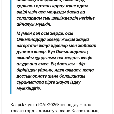
қоршаған ортаны қорғау және адам
өмірі үшін аса маңызды басқа да
салалардағы тың шешімдердің негізіне
айналуы мүмкін.
Мүмкін дәл осы жерде, осы
Олимпиадада әлемді жақсы жаққа
өзгертетін жаңа идеялар мен жобалар
дүниеге келер. Бұл Олимпиаданың
шынайы құндылығы тек медаль жеңіп
алуда ғана емес. Ең бастысы – бір-
біріңізден үйрену, идея алмасу, жаңа
достық орнату және болашақтағы
сұраныстарға бірге жауап іздеу
мүмкіндігі».
Kaspi.kz үшін IOAI-2026-ны қолдау – жас
таланттарды дамытуға және Қазақстанның