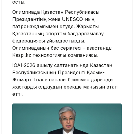
қосты.
Олимпиада Қазақстан Республикасы
Президентінің және UNESCO-ның
патронаждығымен өтуде. Жарысты
Қазақстанның спорттық бағдарламалау
федерациясы ұйымдастырды.
Олимпиаданың бас серіктесі – қазақстандық
Kaspi.kz технологиялық компаниясы.
IOAI-2026 ашылу салтанатында Қазақстан
Республикасының Президенті Қасым-
Жомарт Тоқаев сапалы білім мен дарынды
жастарды қолдаудың ерекше маңызын атап
өтті.