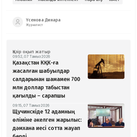
Үсенова Динара
Журналист
Қазір оқып жатыр
09:52, 07 Тамыз 2026
Қазақстан КҚК-ға
жасалған шабуылдар
салдарынан шамамен 700
млн доллар табыстан
қағылды – сарапшы
09:15, 07 Тамыз 2026
Щучинскіде 12 адамның
өліміне әкелген жарылыс:
дәмхана иесі сотта жауап
берді