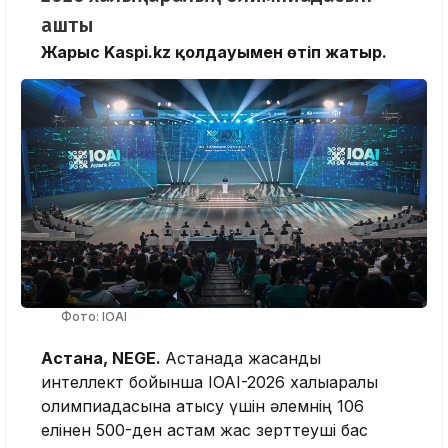
ашты
Жарыс Kaspi.kz қолдауымен өтіп жатыр.
Фото: IOAI
Астана, NEGE.
Астанада жасанды
интеллект бойынша IOAI-2026 халықаралық
олимпиадасына қатысу үшін әлемнің 106
елінен 500-ден астам жас зерттеуші бас