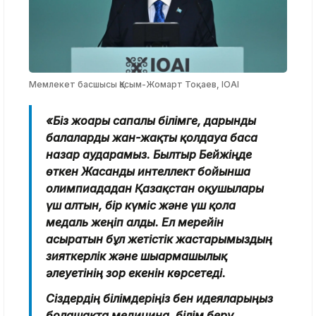
Мемлекет басшысы Қасым-Жомарт Тоқаев, IOAI
«Біз жоғары сапалы білімге, дарынды
балаларды жан-жақты қолдауға баса
назар аударамыз. Былтыр Бейжіңде
өткен Жасанды интеллект бойынша
олимпиададан Қазақстан оқушылары
үш алтын, бір күміс және үш қола
медаль жеңіп алды. Ел мерейін
асыратын бұл жетістік жастарымыздың
зияткерлік және шығармашылық
әлеуетінің зор екенін көрсетеді.
Сіздердің білімдеріңіз бен идеяларыңыз
болашақта медицина, білім беру,