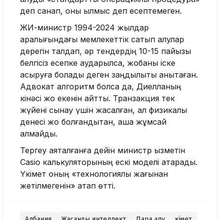
деп санап, оны қылмыс деп есептемеген.
ЖИ-министр 1994-2024 жылдар
аралығындағы мемлекеттік сатып алулар
дерегін талдап, әр тендердің 10-15 пайызы
белгісіз есепке аударылса, жобаны іске
асыруға болады деген заңдылықты анықтаған.
Адвокат алгоритм болса да, Диелланың
кінәсі жоқ екенін айтты. Транзакция тек
жүйені сынау үшін жасалған, ал физикалық
денесі жоқ болғандықтан, ақша жұмсай
алмайды.
Тергеу аяқталғанға дейін министр қызметін
Casio калькуляторының ескі моделі атқарады.
Үкімет оның «технологиялық жағынан
жетілмегенін» атап өтті.
Албания
Жасанды интеллект
Пара алу
Үкімет