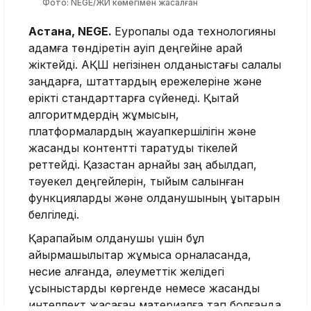
Фото: NEGE/ЖИ көмегімен жасалған
Астана, NEGE.
Еуропалық одақ технологияны
адамға төндіретін қауіп деңгейіне қарай
жіктейді. АҚШ негізінен қолданыстағы салалық
заңдарға, штаттардың ережелеріне және
ерікті стандарттарға сүйенеді. Қытай
алгоритмдердің жұмысын,
платформалардың жауапкершілігін және
жасанды контентті таратуды тікелей
реттейді. Қазақстан арнайы заң қабылдап,
тәуекел деңгейлерін, тыйым салынған
функцияларды және қолданушының құқықтарын
белгіледі.
Қарапайым қолданушы үшін бұл
айырмашылықтар жұмысқа орналасқанда,
несие алғанда, әлеуметтік желідегі
ұсыныстарды көргенде немесе жасанды
интеллект жасаған материалға тап болғанда