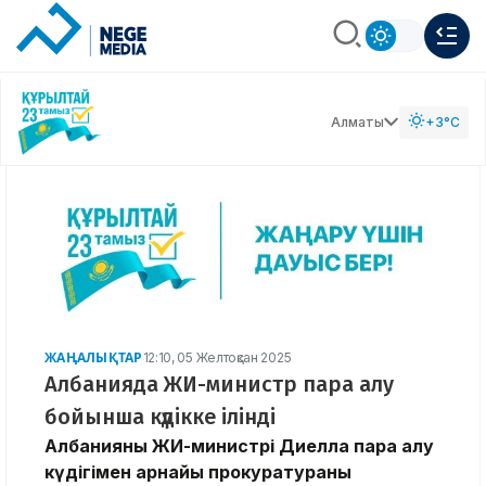
Алматы
+3°C
ЖАҢАЛЫҚТАР
12:10, 05 Желтоқсан 2025
Албанияда ЖИ-министр пара алу
бойынша күдікке ілінді
Албанияның ЖИ-министрі Диелла пара алу
күдігімен арнайы прокуратураның