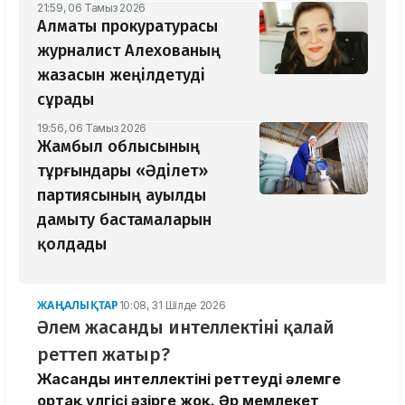
21:59, 06 Тамыз 2026
Алматы прокуратурасы
журналист Алехованың
жазасын жеңілдетуді
сұрады
19:56, 06 Тамыз 2026
Жамбыл облысының
тұрғындары «Әділет»
партиясының ауылды
дамыту бастамаларын
қолдады
ЖАҢАЛЫҚТАР
10:08, 31 Шілде 2026
Әлем жасанды интеллектіні қалай
реттеп жатыр?
Жасанды интеллектіні реттеудің әлемге
ортақ үлгісі әзірге жоқ. Әр мемлекет