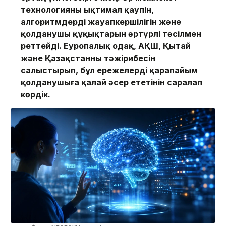
технологияның ықтимал қаупін,
алгоритмдердің жауапкершілігін және
қолданушы құқықтарын әртүрлі тәсілмен
реттейді. Еуропалық одақ, АҚШ, Қытай
және Қазақстанның тәжірибесін
салыстырып, бұл ережелердің қарапайым
қолданушыға қалай әсер ететінін саралап
көрдік.