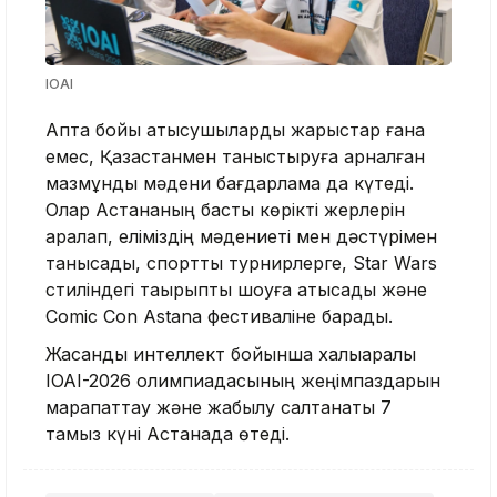
IOAI
Апта бойы қатысушыларды жарыстар ғана
емес, Қазақстанмен таныстыруға арналған
мазмұнды мәдени бағдарлама да күтеді.
Олар Астананың басты көрікті жерлерін
аралап, еліміздің мәдениеті мен дәстүрімен
танысады, спорттық турнирлерге, Star Wars
стиліндегі тақырыптық шоуға қатысады және
Comic Con Astana фестиваліне барады.
Жасанды интеллект бойынша халықаралық
IOAI-2026 олимпиадасының жеңімпаздарын
марапаттау және жабылу салтанаты 7
тамыз күні Астанада өтеді.