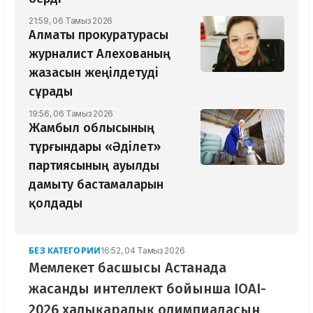
21:59, 06 Тамыз 2026
Алматы прокуратурасы
журналист Алехованың
жазасын жеңілдетуді
сұрады
19:56, 06 Тамыз 2026
Жамбыл облысының
тұрғындары «Әділет»
партиясының ауылды
дамыту бастамаларын
қолдады
БЕЗ КАТЕГОРИИ
16:52, 04 Тамыз 2026
Мемлекет басшысы Астанада
жасанды интеллект бойынша IOAI-
2026 халықаралық олимпиадасын