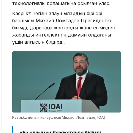
технологиялық болашағына қосылған үлес.
Kaspi.kz негізін қалаушылардың бірі әрі
басшысы Михаил Ломтадзе Президентке
білімді, дарынды жастарды және еліміздегі
жасанды интеллекттің дамуын қолдағаны
үшін алғысын білдірді.
Kaspi.kz негізін қалаушысы Михаил Ломтадзе, IOAI
«Ең алдымен Қазақстанда білімді,