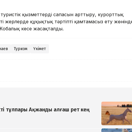
туристік қызметтердің сапасын арттыру, курорттық
і жерлерде құқықтық тәртіпті қамтамасыз ету жөнінде
Жобалық кеңсе жасақталды.
наев
Туризм
Үкімет
ті тұлпары Ақжанды алғаш рет кең