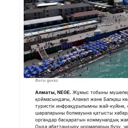
Фото: gov.kz
Алматы, NEGE.
Жұмыс тобының мүшелері
қоймасындағы, Алакөл және Балқаш кө
туристік инфрақұрылымның жай-күйіне, сер
шараларының болмауына қатысты хабарл
органдар басқаратын коммуналдық жағ
Онда абаттандыру нормаларын бұзу, чек