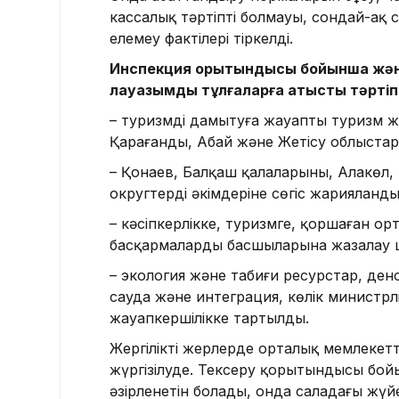
кассалық тәртіптің болмауы, сондай-ақ
елемеу фактілері тіркелді.
Инспекция қорытындысы бойынша жән
лауазымды тұлғаларға қатысты тәртіп
– туризмді дамытуға жауапты туризм ж
Қарағанды, Абай және Жетісу облыстары
– Қонаев, Балқаш қалаларының, Алакөл
округтердің әкімдеріне сөгіс жарияланды
– кәсіпкерлікке, туризмге, қоршаған о
басқармалардың басшыларына жазалау
– экология және табиғи ресурстар, ден
сауда және интеграция, көлік министрлі
жауапкершілікке тартылды.
Жергілікті жерлерде орталық мемлекетт
жүргізілуде. Тексеру қорытындысы бо
әзірленетін болады, онда саладағы жүйе