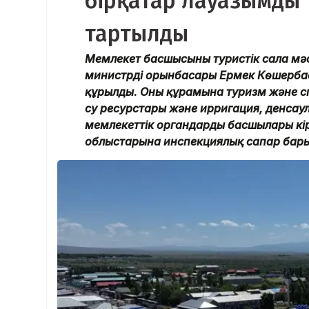
бірқатар лауазымды 
тартылды
Мемлекет басшысының туристік сала мә
министрдің орынбасары Ермек Көшерб
құрылды. Оның құрамына туризм және спо
су ресурстары және ирригация, денсаулы
мемлекеттік органдардың басшылары кір
облыстарына инспекциялық сапар барыс