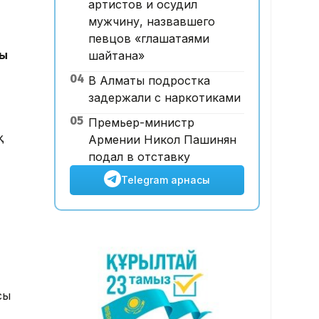
артистов и осудил
тәртібі өзгертілмек: кепілдік
мужчину, назвавшего
жарна құны қымбаттайды
певцов «глашатаями
ты
шайтана»
04
В Алматы подростка
задержали с наркотиками
05
Премьер-министр
қ
Армении Никол Пашинян
подал в отставку
Telegram арнасы
сы