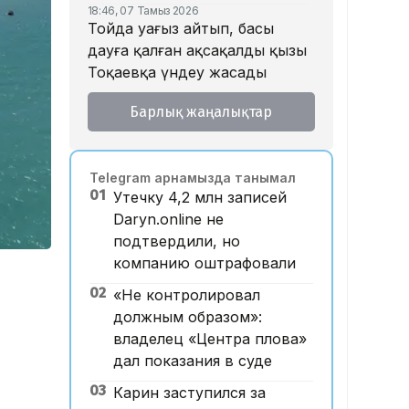
18:46, 07 Тамыз 2026
Тойда уағыз айтып, басы
дауға қалған ақсақалдың қызы
Тоқаевқа үндеу жасады
17:47, 07 Тамыз 2026
Барлық жаңалықтар
«Ресейден жеткізілген»:
Алматыда жалған көлік
нөмірлерін сатқан тұрғын
Telegram арнамызда танымал
ұсталды
01
Утечку 4,2 млн записей
17:29, 07 Тамыз 2026
Daryn.online не
ЕҮАК отырысында
подтвердили, но
электрондық сауда туралы
компанию оштрафовали
келісімге қол қойылды
02
«Не контролировал
16:49, 07 Тамыз 2026
Алматыдағы «Байсат»
должным образом»:
базары аукционда 24,7 млрд
владелец «Центра плова»
теңгеге сатылды
дал показания в суде
15:53, 07 Тамыз 2026
03
Карин заступился за
Қазақстанда аукцион өткізу