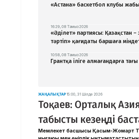
«Астана» баскетбол клубы жабыл
16:29, 08 Тамыз 2026
«Әділет» партиясы: Қазақстан –
тәртіп» қағидаты баршаға мінде
10:58, 08 Тамыз 2026
Грантқа іліге алмағандарға тағы 
ЖАҢАЛЫҚТАР
15:00, 31 Шілде 2026
Тоқаев: Орталық Ази
табысты кезеңді баст
Мемлекет басшысы Қасым-Жомарт Тоқае
нығаюы мен өңірлік ынтымақтастықты