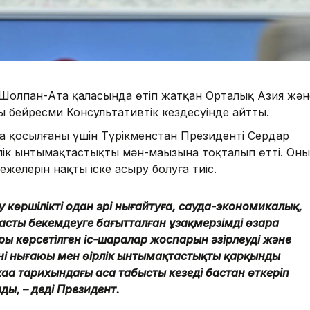
Шолпан-Ата қаласында өтіп жатқан Орталық Азия жән
 бейресми Консультативтік кездесуінде айтты.
 қосылғаны үшін Түрікменстан Президенті Сердар
лік ынтымақтастықтың мән-маңызына тоқталып өтті. Оның
ежелерін нақты іске асыру болуға тиіс.
 көршілікті одан әрі нығайтуға, сауда-экономикалық,
сты бекемдеуге бағытталған ұзақмерзімді өзара
ы көрсетілген іс-шаралар жоспарын әзірлеуді және
ң нығаюы мен өңірлік ынтымақтастықтың қарқынды
ңа тарихындағы аса табысты кезеңді бастан өткеріп
ды, – деді Президент.