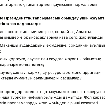
 санитариялық талаптар мен қауіпсіздік нормаларын
е Президенттің тапсырмасын орындау үшін жауап
тік жаза қолданылды:
әне спорт вице-министріне, сондай-ақ Алматы,
 әкімдерінің орынбасарларына қатаң сөгіс жарияланды;
, Мақаншы аудандарының әкімдеріне, сондай-ақ ауылды
;
ртаны қорғауға, сәулет пен саудаға жауапты облыстық
 шаралары қолданылды;
саулық сақтау, қаржы, су ресурстары және ирригация,
ктерінің аумақтық бөлімшелерінің басшылары
ік органдар өкілдерінің қатысуымен көшпелі тексерулер
йынша туристік инфрақұрылымды дамытудың Жол карта
лік проблемаларды жою жөніндегі бірінші кезектегі