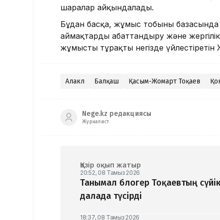
шаралар айқындалады.
Бұдан басқа, жұмыс тобының базасында 
аймақтарды абаттандыру және жергілікт
жұмысты тұрақты негізде үйлестіретін 
Алакөл
Балқаш
Қасым-Жомарт Тоқаев
Қо
Nege.kz редакциясы
Журналист
Қазір оқып жатыр
20:52, 08 Тамыз 2026
Танымал блогер Тоқаевтың сүйік
далада түсірді
18:37, 08 Тамыз 2026