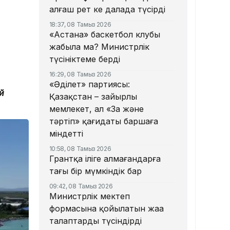
алғаш рет кең далада түсірді
18:37, 08 Тамыз 2026
«Астана» баскетбол клубы
жабыла ма? Министрлік
түсініктеме берді
16:29, 08 Тамыз 2026
«Әділет» партиясы:
й
Қазақстан – зайырлы
мемлекет, ал «Заң және
тәртіп» қағидаты баршаға
міндетті
10:58, 08 Тамыз 2026
Грантқа іліге алмағандарға
тағы бір мүмкіндік бар
09:42, 08 Тамыз 2026
Министрлік мектеп
формасына қойылатын жаңа
талаптарды түсіндірді