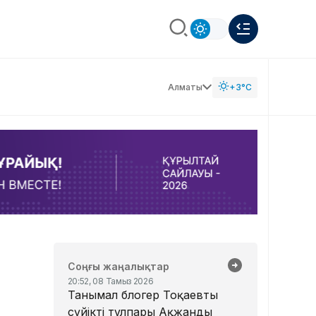
Алматы
+3°C
Соңғы жаңалықтар
20:52, 08 Тамыз 2026
Танымал блогер Тоқаевтың
сүйікті тұлпары Ақжанды