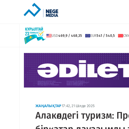
USD
469,9 / 468,35
EUR
541 / 540,5
CN
ЖАҢАЛЫҚТАР
17:42, 21 Шілде 2025
Алакөлдегі туризм: П