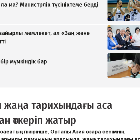
а ма? Министрлік түсініктеме берді
 зайырлы мемлекет, ал «Заң және
тті
бір мүмкіндік бар
я жаңа тарихындағы аса
ан өткеріп жатыр
втың пікірінше, Орталық Азия өзара сенімнің
ң қарқынды дамуының арқасында жаңа тарихындағы а