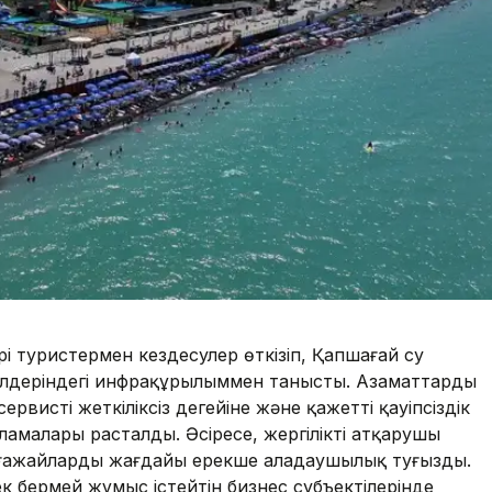
 туристермен кездесулер өткізіп, Қапшағай су
лдеріндегі инфрақұрылыммен танысты. Азаматтардың
вистің жеткіліксіз деңгейіне және қажетті қауіпсіздік
амалары расталды. Әсіресе, жергілікті атқарушы
ажайлардың жағдайы ерекше алаңдаушылық туғызды.
 бермей жұмыс істейтін бизнес субъектілерінде