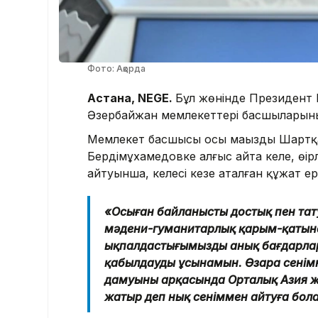
Фото: Ақорда
Астана, NEGE.
Бұл жөнінде Президент 
Әзербайжан мемлекеттері басшыларының
Мемлекет басшысы осы маңызды Шартқа
Бердімұхамедовке алғыс айта келе, өңір
айтуынша, келесі кезең аталған құжат ер
«Осыған байланысты достық пен тату
мәдени-гуманитарлық қарым-қатына
ықпалдастығымыздың анық бағдарлар
қабылдауды ұсынамын. Өзара сенімні
дамуының арқасында Орталық Азия жа
жатыр деп нық сеніммен айтуға бола