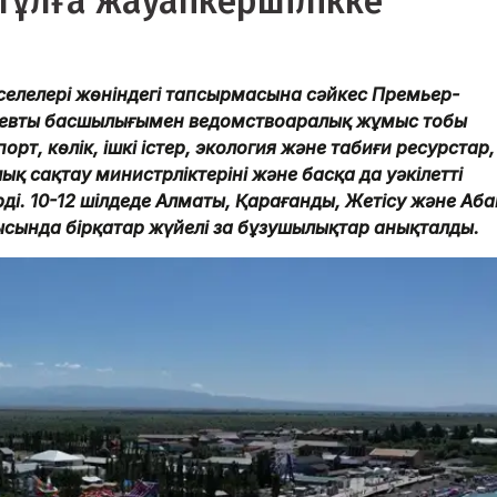
тұлға жауапкершілікке
селелері жөніндегі тапсырмасына сәйкес Премьер-
аевтың басшылығымен ведомствоаралық жұмыс тобы
рт, көлік, ішкі істер, экология және табиғи ресурстар,
қ сақтау министрліктерінің және басқа да уәкілетті
ді. 10-12 шілдеде Алматы, Қарағанды, Жетісу және Аба
ында бірқатар жүйелі заң бұзушылықтар анықталды.