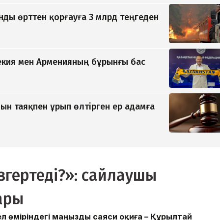
ды өрттен қорғауға 3 млрд теңгеден
екия мен Арменияның бұрынғы бас
н таяқпен ұрып өлтірген ер адамға
згертеді?»: сайлаушы
ары
 ел өміріндегі маңызды саяси оқиға – Құрылтай