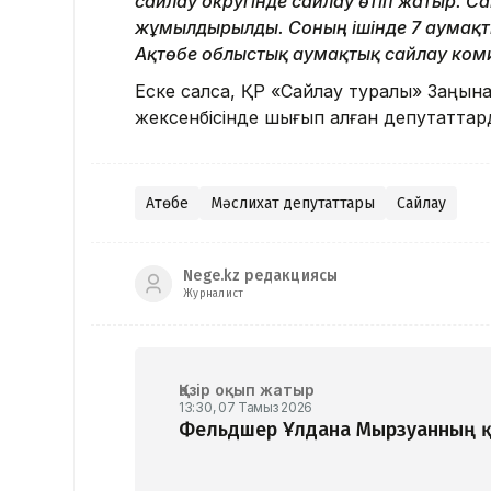
сайлау округінде сайлау өтіп жатыр. С
жұмылдырылды. Соның ішінде 7 аумақтық
Ақтөбе облыстық аумақтық сайлау ком
Еске салсақ, ҚР «Сайлау туралы» Заңын
жексенбісінде шығып қалған депутатта
Ақтөбе
Мәслихат депутаттары
Сайлау
Nege.kz редакциясы
Журналист
Қазір оқып жатыр
13:30, 07 Тамыз 2026
Фельдшер Ұлдана Мырзуанның қ