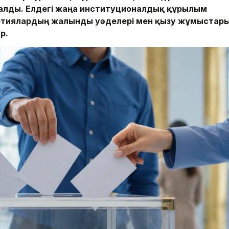
алды. Елдегі жаңа институционалдық құрылым
артиялардың жалынды уәделері мен қызу жұмыстар
р.