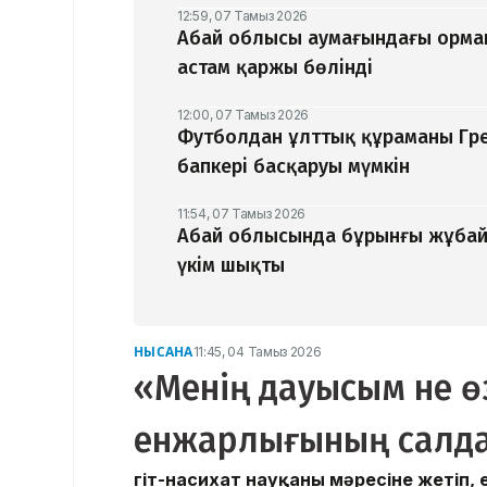
12:59, 07 Тамыз 2026
Абай облысы аумағындағы орман
астам қаржы бөлінді
12:00, 07 Тамыз 2026
Футболдан ұлттық құраманы Гр
бапкері басқаруы мүмкін
11:54, 07 Тамыз 2026
Абай облысында бұрынғы жұбайы
үкім шықты
НЫСАНА
11:45, 04 Тамыз 2026
«Менің дауысым не ө
енжарлығының салд
Үгіт-насихат науқаны мәресіне жетіп,