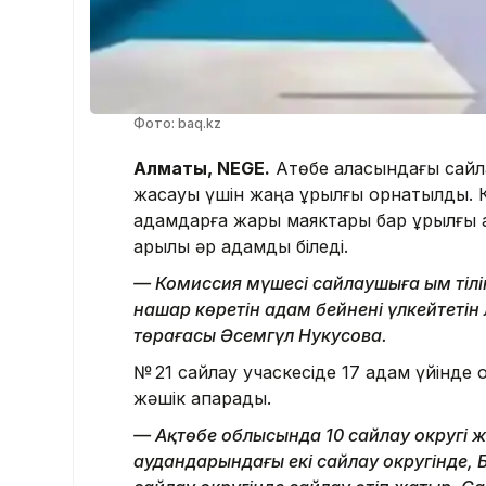
Фото: baq.kz
Алматы, NEGE.
Ақтөбе қаласындағы сай
жасауы үшін жаңа құрылғы орнатылды. К
адамдарға жарық маяктары бар құрылғы 
арқылы әр қадамды біледі.
— Комиссия мүшесі сайлаушыға ым тілі
нашар көретін адам бейнені үлкейтетін
төрағасы Әсемгүл Нукусова.
№ 21 сайлау учаскесіде 17 адам үйінд
жәшік апарады.
— Ақтөбе облысында 10 сайлау округі ж
аудандарындағы екі сайлау округінде, 