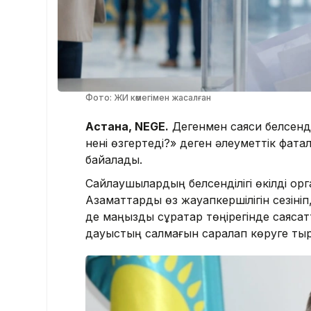
Фото: ЖИ көмегімен жасалған
Астана, NEGE.
Дегенмен саяси белсенді
нені өзгертеді?» деген әлеуметтік фата
байқалады.
Сайлаушылардың белсенділігі өкілді орга
Азаматтарды өз жауапкершілігін сезіні
де маңызды сұрақтар төңірегінде саяс
дауыстың салмағын саралап көруге тыр