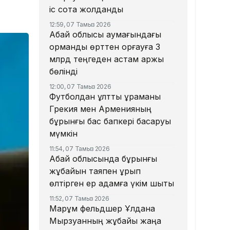
іс сотқа жолданды
12:59, 07 Тамыз 2026
Абай облысы аумағындағы
орманды өрттен қорғауға 3
млрд теңгеден астам қаржы
бөлінді
12:00, 07 Тамыз 2026
Футболдан ұлттық құраманы
Грекия мен Арменияның
бұрынғы бас бапкері басқаруы
мүмкін
11:54, 07 Тамыз 2026
Абай облысында бұрынғы
жұбайын таяқпен ұрып
өлтірген ер адамға үкім шықты
11:52, 07 Тамыз 2026
Марқұм фельдшер Ұлдана
Мырзуанның жұбайы жаңа