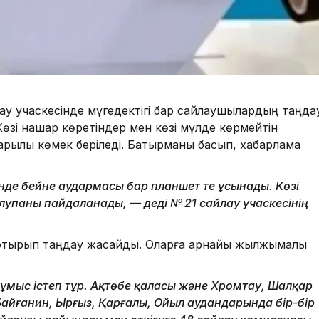
лау учаскесінде мүгедектігі бар сайлаушылардың таңда
өзі нашар көретіндер мен көзі мүлде көрмейтін
арқылы көмек беріледі. Батырманы басып, хабарлама
нде бейне аудармасы бар планшет те ұсынады. Көзі
 лупаны пайдаланады, — деді № 21 сайлау учаскесінің
е отырып таңдау жасайды. Оларға арнайы жылжымалы
ұмыс істеп тұр. Ақтөбе қаласы және Хромтау, Шалқар
Байғанин, Ырғыз, Қарғалы, Ойыл аудандарында бір-бір