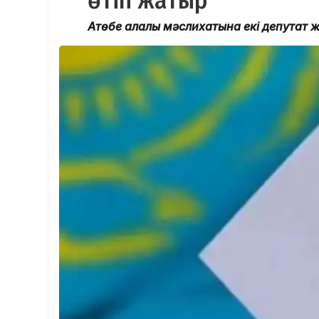
өтіп жатыр
Ақтөбе қалалық мәслихатына екі депутат