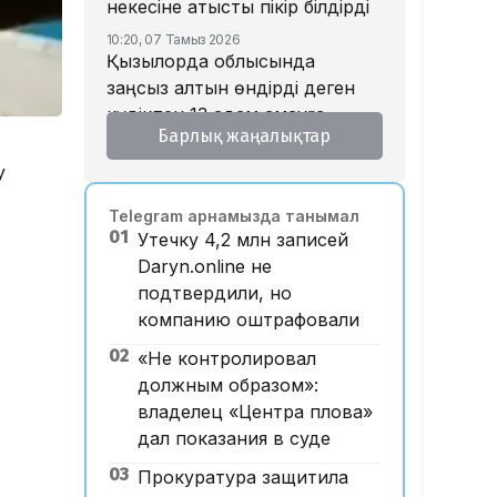
некесіне қатысты пікір білдірді
10:20, 07 Тамыз 2026
Қызылорда облысында
заңсыз алтын өндірді деген
күдікпен 13 адам қамауға
Барлық жаңалықтар
алынды
у
09:52, 07 Тамыз 2026
Қазақстан КҚК-ға жасалған
Telegram арнамызда танымал
шабуылдар салдарынан
01
Утечку 4,2 млн записей
шамамен 700 млн доллар
Daryn.online не
табыстан қағылды – сарапшы
подтвердили, но
09:15, 07 Тамыз 2026
компанию оштрафовали
Щучинскіде 12 адамның
өліміне әкелген жарылыс:
02
«Не контролировал
дәмхана иесі сотта жауап
должным образом»:
берді
владелец «Центра плова»
дал показания в суде
21:59, 06 Тамыз 2026
Алматы прокуратурасы
03
Прокуратура защитила
журналист Алехованың