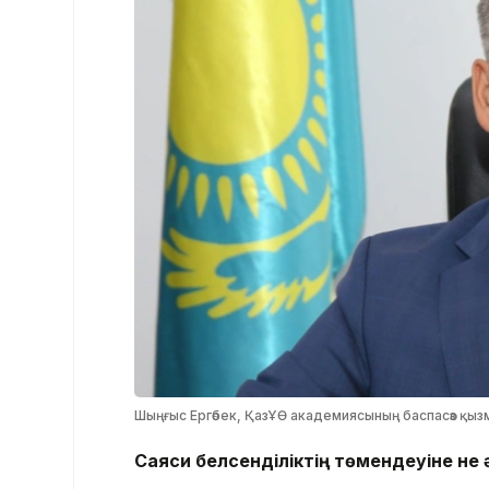
Шыңғыс Ергөбек, ҚазҰӨ академиясының баспасөз қыз
Саяси белсенділіктің төмендеуіне не 