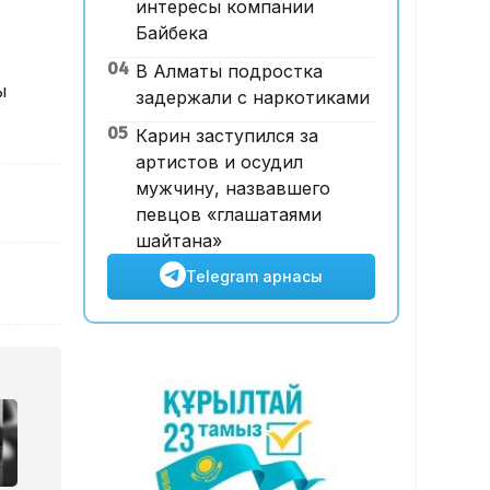
интересы компании
жазасын жеңілдетуді сұрады
Байбека
19:56, 06 Тамыз 2026
04
В Алматы подростка
Жамбыл облысының
ы
задержали с наркотиками
тұрғындары «Әділет»
партиясының ауылды дамыту
05
Карин заступился за
бастамаларын қолдады
артистов и осудил
мужчину, назвавшего
певцов «глашатаями
шайтана»
Telegram арнасы