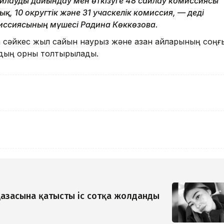
айлауды дайындау мен өткізуге 48 сайлау комиссиясы
, 10 округтік және 31 учаскелік комиссия, — деді
иссиясының мүшесі Радина Көккөзова.
а сәйкес жыл сайын наурыз және қазан айларының соңғ
рдың орны толтырылады.
азасына қатысты іс сотқа жолданды