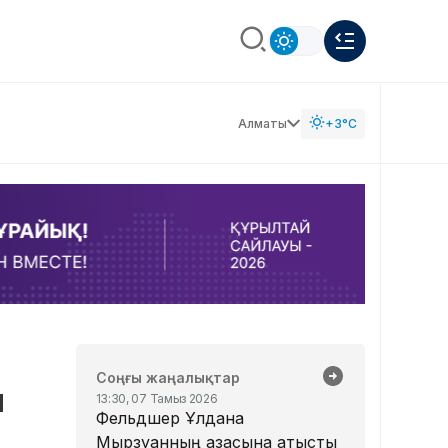
Алматы
+3°C
Соңғы жаңалықтар
ы
13:30, 07 Тамыз 2026
Фельдшер Ұлдана
Мырзуанның қазасына қатысты