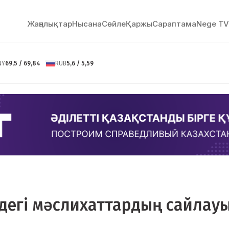
Жаңалықтар
Нысана
Сөйлe
Қаржы
Сараптама
Nege TV
NY
69,5 / 69,84
RUB
5,6 / 5,59
йдегі мәслихаттардың сайлау