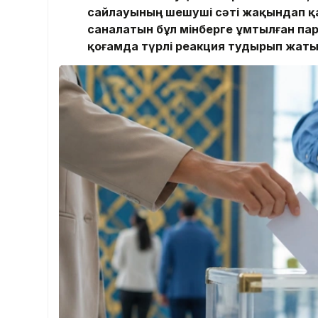
сайлауының шешуші сәті жақындап қ
саналатын бұл мінберге ұмтылған п
қоғамда түрлі реакция тудырып жаты