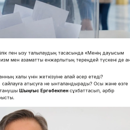
лік пен қызу талқылаудың тасасында «Менің дауысым
лизм мен азаматтық енжарлықтың тереңдей түскені де ан
нның халық үнін жеткізуіне қалай әсер етеді?
п, сайлауға қатысуға не ынталандырады? Осы және өзге
аттанушы
Шыңғыс Ергөбекпен
сұхбаттасып, әрбір
ыстық.