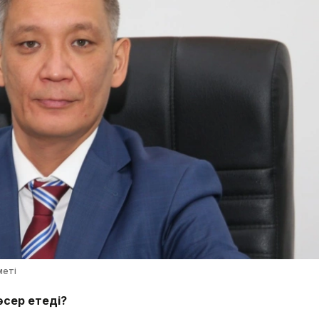
меті
әсер етеді?