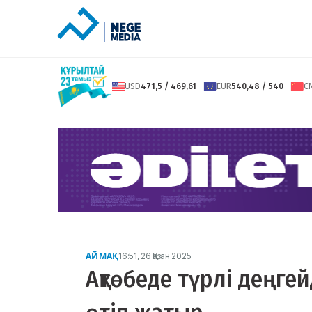
USD
471,5 / 469,61
EUR
540,48 / 540
C
АЙМАҚ
16:51, 26 Қазан 2025
Ақтөбеде түрлі деңге