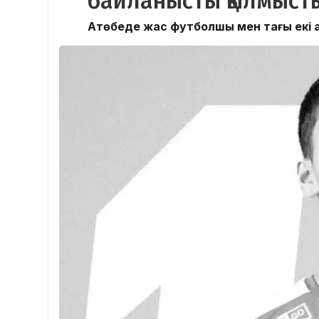
байланысты қылмыстық
Ақтөбеде жас футболшы мен тағы екі а