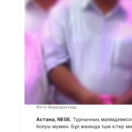
Фото: Видеодан кадр
Астана, NEGE.
Тұрғынның мәлімдемесінд
болуы мүмкін. Бұл жөнінде Ішкі істер ми