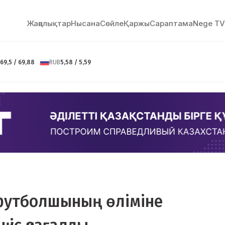
Жаңалықтар
Нысана
Сөйлe
Қаржы
Сараптама
Nege TV
69,5 / 69,88
RUB
5,58 / 5,59
 футболшының өліміне