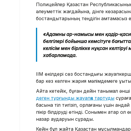
Полицейлер Қазақстан Республикасының
әлеуметтік жағдайына, дінге көзқарасын
бостандықтарының теңдігін қамтамасыз ет
«Адамның ар-намысы мен қадір-қасиет
белгілері бойынша кемсітуге бағытт
келісім мен бірлікке нұқсан келтіруі
хабарламада.
ІІМ өкілдері сөз бостандығы жауапкерш
бар кез келген жария мәлімдемеге құқықтық
Айта кетейік, бұған дейін танымал әнш
деген тұрғынды жауапқа тартуды
сұраға
басына тіл тигізіп, қорлағаны үшін қанд
пікір білдіруді өтінді. Сонымен қатар о
назар аударуын сұрады.
Кейін бұл жайтқа Қазақстан мұсылмандар