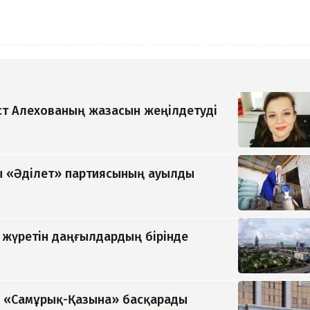
т Алехованың жазасын жеңілдетуді
 «Әділет» партиясының ауылды
п жүретін даңғылдардың бірінде
ді «Самұрық-Қазына» басқарады