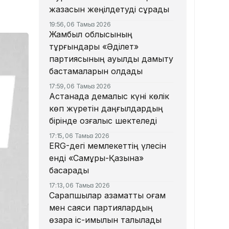
жазасын жеңілдетуді сұрады
19:56, 06 Тамыз 2026
Жамбыл облысының
тұрғындары «Әділет»
партиясының ауылды дамыту
бастамаларын қолдады
17:59, 06 Тамыз 2026
Астанада демалыс күні көлік
көп жүретін даңғылдардың
бірінде қозғалыс шектеледі
17:15, 06 Тамыз 2026
ERG-дегі мемлекеттің үлесін
енді «Самұрық-Қазына»
басқарады
17:13, 06 Тамыз 2026
Сарапшылар азаматтық қоғам
мен саяси партиялардың
өзара іс-қимылын талқылады