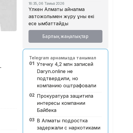
16:35, 06 Тамыз 2026
Үлкен Алматы айналма
автожолымен жүру құны екі
есе қымбаттайды
16:32, 06 Тамыз 2026
Барлық жаңалықтар
Тойдағы тілек қандай болуы
керек? Этнограф дәстүрдің
мәнін түсіндірді
Telegram арнамызда танымал
16:26, 06 Тамыз 2026
01
Утечку 4,2 млн записей
«Уахабист емеспін»: Бекболат
-
Daryn.online не
Тілеухан діни ұстанымына
подтвердили, но
қатысты жауап берді
компанию оштрафовали
14:52, 06 Тамыз 2026
02
Қазақстанда 2 млн теңге
Прокуратура защитила
жалақы қай саланың
интересы компании
мамандарына ұсынылады?
Байбека
14:05, 06 Тамыз 2026
03
В Алматы подростка
Астанада жолаушы мінген
задержали с наркотиками
ұшқышсыз әуе таксиі алғаш