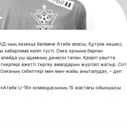
Д-ның кезекші бөліміне Ақтөбе қаласы, Құтуев көшесі,
ы хабарлама келіп түсті.
Оқиға орнына барған
 алайда үш адамның денесін тапқан. Қазіргі уақытта
ткерлері қажетті тергеу амалдарын жүргізіп жатыр. Сот
қиғаның себептері мен мән-жайы анықталуда», – деп
ірі «Ақтөбе U-16» командасының 15 жастағы ойыншысы