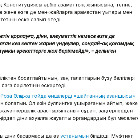
 Конституциясы әрбір азаматтың жынысына, тегіне,
а және өзге де мән-жайларға қарамастан құқықтары мен
етінін еске салып өтеді.
ін қорлауға, діни, әлеуметтік немесе өзге де
алған кез келген жария үндеулер, сондай-ақ қоғамдық
 мүмкін әрекеттерге жол берілмейді», – делінген
іліктен босатпайтынын, заң талаптарын бұзу белгілері
 баға берілетінін ескертеді.
і
Роза Әлқожа тойда әншілерді «шайтанның азаншысы»
н болатын. Ол өзін буллингке ұшырағанын айтып, жеке
ай жауапкершілік қарастырылғанын сұрап, заңгерлерден
л өңірдегі діни ахуалға жауапты органдардың бұл мәселег
ы діни басқармасы да өз
ұстанымын
білдірді. Мүфтият