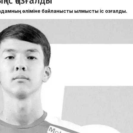
 іс қозғалды
дамның өліміне байланысты қылмыстық іс қозғалды.