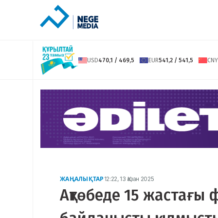
USD
470,1 / 469,5
EUR
541,2 / 541,5
CNY
ЖАҢАЛЫҚТАР
12:22, 13 Қазан 2025
Ақтөбеде 15 жастағы