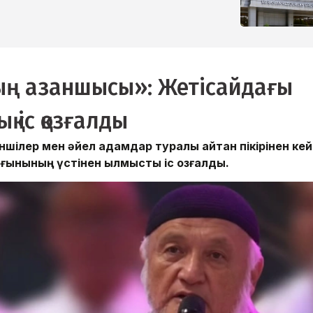
ың азаншысы»: Жетісайдағы
қ іс қозғалды
шілер мен әйел адамдар туралы айтқан пікірінен кей
ынының үстінен қылмыстық іс қозғалды.