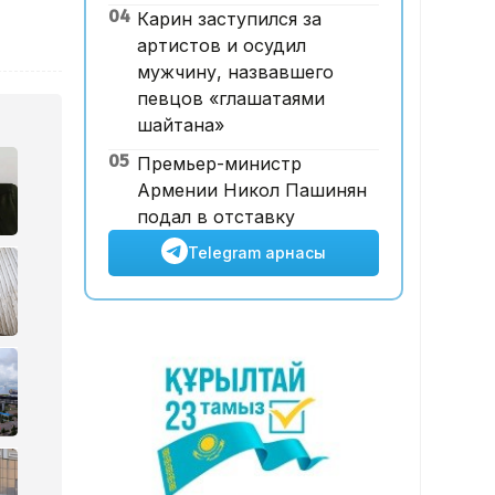
04
Карин заступился за
рет көкке көтерілді
артистов и осудил
мужчину, назвавшего
певцов «глашатаями
шайтана»
05
Премьер-министр
Армении Никол Пашинян
подал в отставку
Telegram арнасы