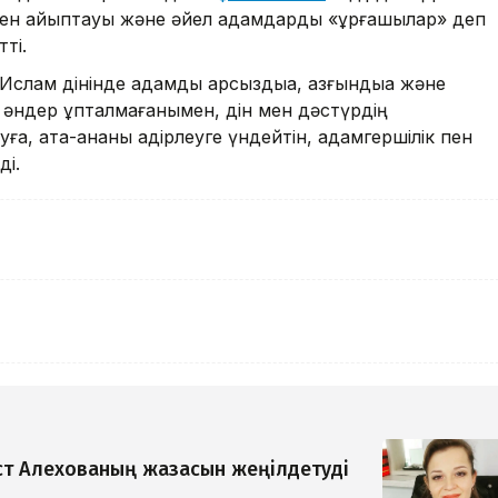
өзбен айыптауы және әйел адамдарды «ұрғашылар» деп
тті.
, Ислам дінінде адамды арсыздыққа, азғындыққа және
 әндер құпталмағанымен, дін мен дәстүрдің
уға, ата-ананы қадірлеуге үндейтін, адамгершілік пен
ді.
т Алехованың жазасын жеңілдетуді