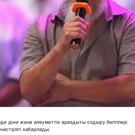
е діни және әлеуметтік араздықты қоздыру белгілері
нистрлігі хабарлады.