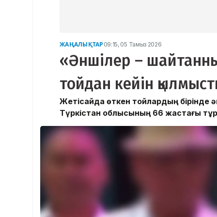
ЖАҢАЛЫҚТАР
09:15, 05 Тамыз 2026
«Әншілер – шайтанн
тойдан кейін қылмысты
Жетісайда өткен тойлардың бірінде ән
Түркістан облысының 66 жастағы тұрғ