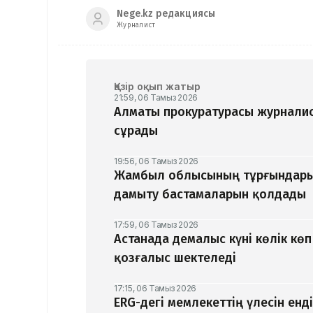
Nege.kz редакциясы
Журналист
Қазір оқып жатыр
21:59, 06 Тамыз 2026
Алматы прокуратурасы журналис
сұрады
19:56, 06 Тамыз 2026
Жамбыл облысының тұрғындары
дамыту бастамаларын қолдады
17:59, 06 Тамыз 2026
Астанада демалыс күні көлік кө
қозғалыс шектеледі
17:15, 06 Тамыз 2026
ERG-дегі мемлекеттің үлесін ен