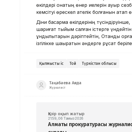
өкілдері қонақтың өнер иелерін ауыр с
кемсітуі өрескел қателік болғанын атап ө
Діни басқарма өкілдерінің түсіндіруінше
шариғат тыйым салған істерге үндейтін
құндылықтарын дәріптейтін, Отанды қорға
ізгілікке шақыратын әндерге рұқсат беріле
Қылмыстық іс
Той
Түркістан облысы
Тақабаева Аида
Журналист
Қазір оқып жатыр
21:59, 06 Тамыз 2026
Алматы прокуратурасы журналис