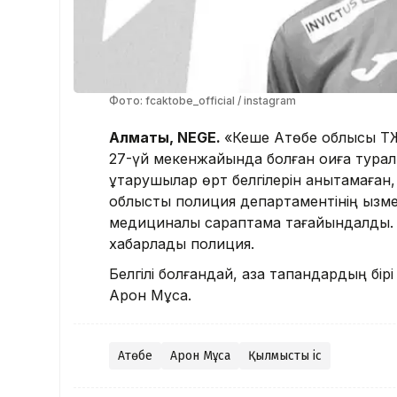
Фото: fcaktobe_official / instagram
Алматы, NEGE.
«Кеше Ақтөбе облысы ТЖ
27-үй мекенжайында болған оқиға турал
құтқарушылар өрт белгілерін анықтамаған,
облыстық полиция департаментінің қызме
медициналық сараптама тағайындалды. О
хабарлады полиция
.
Белгілі болғандай, қаза тапқандардың б
Арон Мұса.
Ақтөбе
Арон Мұса
Қылмыстық іс