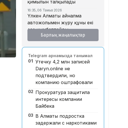
қимылын талқылады
16:35, 06 Тамыз 2026
Үлкен Алматы айналма
автожолымен жүру құны екі
есе қымбаттайды
Барлық жаңалықтар
16:32, 06 Тамыз 2026
Тойдағы тілек қандай болуы
керек? Этнограф дәстүрдің
Telegram арнамызда танымал
мәнін түсіндірді
01
Утечку 4,2 млн записей
16:26, 06 Тамыз 2026
Daryn.online не
«Уахабист емеспін»: Бекболат
подтвердили, но
Тілеухан діни ұстанымына
компанию оштрафовали
қатысты жауап берді
02
Прокуратура защитила
14:52, 06 Тамыз 2026
Қазақстанда 2 млн теңге
интересы компании
жалақы қай саланың
Байбека
мамандарына ұсынылады?
03
В Алматы подростка
14:05, 06 Тамыз 2026
задержали с наркотиками
Астанада жолаушы мінген