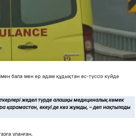
мен бала мен ер адам құдықтан ес-түссіз күйде
еткерлері жедел түрде алғашқы медициналық көмек
рға қарамастан, екеуі де көз жұмды, – деп нақтылады
зға уланған.