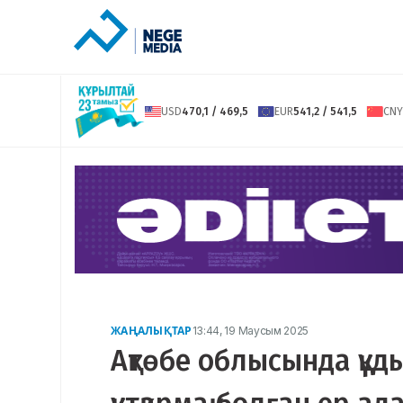
USD
470,1 / 469,5
EUR
541,2 / 541,5
CNY
ЖАҢАЛЫҚТАР
13:44, 19 Маусым 2025
Ақтөбе облысында құдық