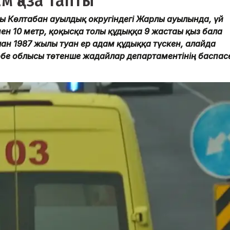
ам қаза тапты
ы Көлтабан ауылдық округіндегі Жарлы ауылында, үй
н 10 метр, қоқысқа толы құдыққа 9 жастағы қыз бала
ған 1987 жылы туған ер адам құдыққа түскен, алайда
өбе облысы төтенше жағдайлар департаментінің баспас