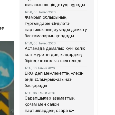
жазасын жеңілдетуді сұрады
19:56, 06 Тамыз 2026
Жамбыл облысының
тұрғындары «Әділет»
өз
партиясының ауылды дамыту
бастамаларын қолдады
17:59, 06 Тамыз 2026
Астанада демалыс күні көлік
көп жүретін даңғылдардың
бірінде қозғалыс шектеледі
17:15, 06 Тамыз 2026
ERG-дегі мемлекеттің үлесін
енді «Самұрық-Қазына»
басқарады
17:13, 06 Тамыз 2026
Сарапшылар азаматтық
қоғам мен саяси
партиялардың өзара іс-