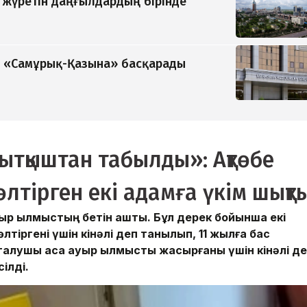
п жүретін даңғылдардың бірінде
ді «Самұрық-Қазына» басқарады
ытқыштан табылды»: Ақтөбе
тірген екі адамға үкім шықт
ыр қылмыстың бетін ашты. Бұл дерек бойынша екі
лтіргені үшін кінәлі деп танылып, 11 жылға бас
талушы аса ауыр қылмысты жасырғаны үшін кінәлі д
ілді.