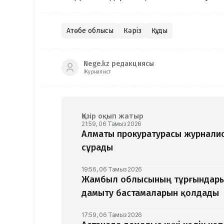
Ақтөбе облысы
Кәріз
Құдық
Nege.kz редакциясы
Журналист
Қазір оқып жатыр
21:59, 06 Тамыз 2026
Алматы прокуратурасы журналис
сұрады
19:56, 06 Тамыз 2026
Жамбыл облысының тұрғындары
дамыту бастамаларын қолдады
17:59, 06 Тамыз 2026