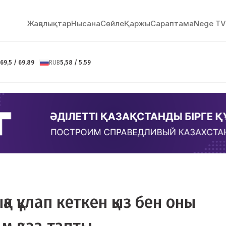
Жаңалықтар
Нысана
Сөйлe
Қаржы
Сараптама
Nege TV
69,5 / 69,89
RUB
5,58 / 5,59
қа құлап кеткен қыз бен оны