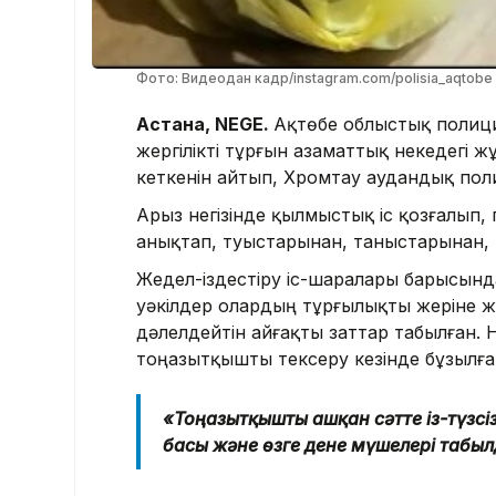
Фото: Видеодан кадр/instagram.com/polisia_aqtobe
Астана, NEGE.
Ақтөбе облыстық полици
жергілікті тұрғын азаматтық некедегі 
кеткенін айтып, Хромтау аудандық поли
Арыз негізінде қылмыстық іс қозғалып
анықтап, туыстарынан, таныстарынан, к
Жедел-іздестіру іс-шаралары барысында
уәкілдер олардың тұрғылықты жеріне ж
дәлелдейтін айғақты заттар табылған. 
тоңазытқышты тексеру кезінде бұзылған
«Тоңазытқышты ашқан сәтте із-түзсіз
басы және өзге дене мүшелері табыл