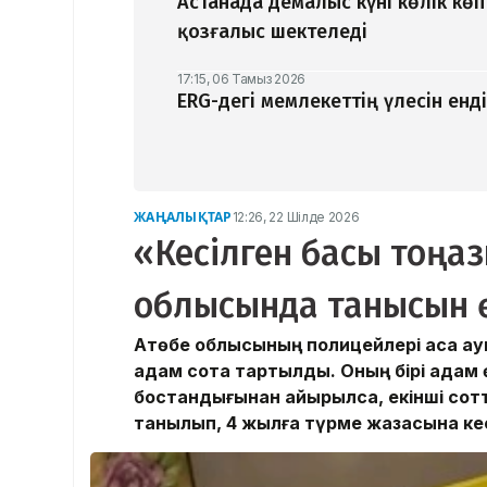
Астанада демалыс күні көлік кө
қозғалыс шектеледі
17:15, 06 Тамыз 2026
ERG-дегі мемлекеттің үлесін ен
ЖАҢАЛЫҚТАР
12:26, 22 Шілде 2026
«Кесілген басы тоңаз
облысында танысын өл
Ақтөбе облысының полицейлері аса ау
адам сотқа тартылды. Оның бірі адам ө
бостандығынан айырылса, екінші сот
танылып, 4 жылға түрме жазасына кес