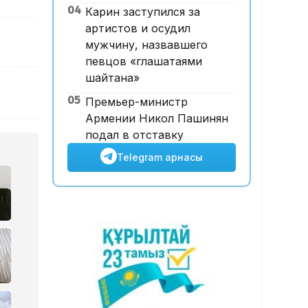
04
Карин заступился за
ұшқышсыз әуе таксиі алғаш
артистов и осудил
рет көкке көтерілді
мужчину, назвавшего
певцов «глашатаями
шайтана»
05
Премьер-министр
Армении Никол Пашинян
подал в отставку
Telegram арнасы