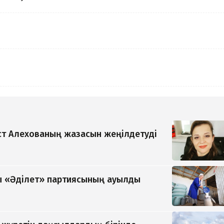
т Алехованың жазасын жеңілдетуді
 «Әділет» партиясының ауылды