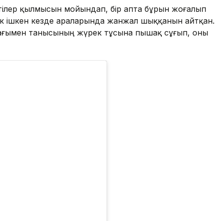
ктілер қылмысын мойындап, бір апта бұрын жоғалып
дік ішкен кезде араларында жанжал шыққанын айтқан.
ағымен танысының жүрек тұсына пышақ сұғып, оны