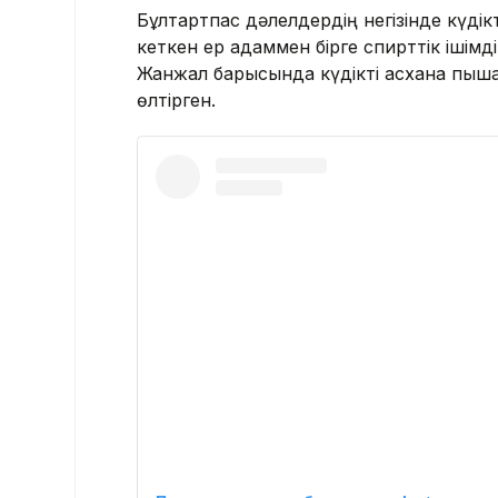
Бұлтартпас дәлелдердің негізінде күді
кеткен ер адаммен бірге спирттік ішім
Жанжал барысында күдікті асхана пыш
өлтірген.