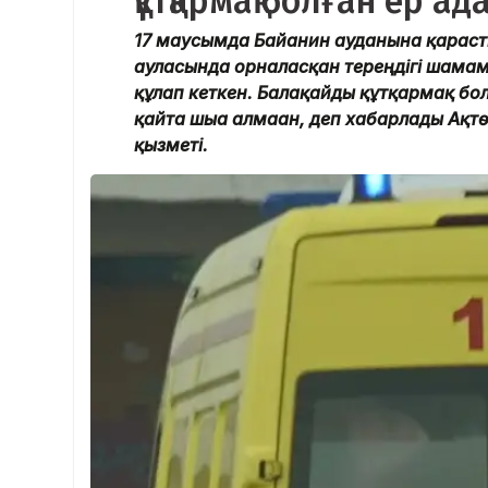
құтқармақ болған ер ад
17 маусымда Байғанин ауданына қараст
ауласында орналасқан тереңдігі шамаме
құлап кеткен. Балақайды құтқармақ бол
қайта шыға алмаған, деп хабарлады Ақт
қызметі.