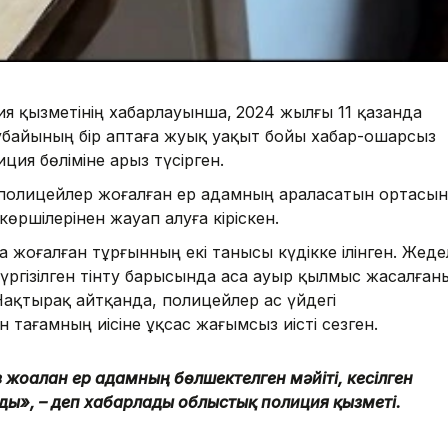
я қызметінің хабарлауынша,
2024 жылғы 11 қазанда
жұбайының бір аптаға жуық уақыт бойы хабар-ошарсыз
ция бөліміне арыз түсірген.
, полицейлер жоғалған ер адамның араласатын ортасын
өршілерінен жауап алуға кіріскен.
 жоғалған тұрғынның екі танысы күдікке ілінген. Жеде
үргізілген тінту барысында аса ауыр қылмыс жасалған
Нақтырақ айтқанда, полицейлер ас үйдегі
 тағамның иісіне ұқсас жағымсыз иісті сезген.
 жоғалған ер адамның бөлшектелген мәйіті, кесілген
ды», – деп хабарлады облыстық полиция қызметі.