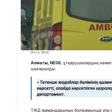
Фото: NEGE
Алматы, NEGE.
Құтқарушылардың көмегі
шығарылды.
– Төтенше жағдайлар бөлімінің қызм
көрсетті, алайда көрсетілген шарала
департамент.
ТЖД мамандарының болжамынша улы га