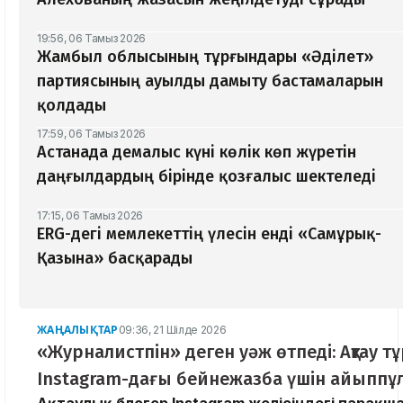
19:56, 06 Тамыз 2026
Жамбыл облысының тұрғындары «Әділет»
партиясының ауылды дамыту бастамаларын
қолдады
17:59, 06 Тамыз 2026
Астанада демалыс күні көлік көп жүретін
даңғылдардың бірінде қозғалыс шектеледі
17:15, 06 Тамыз 2026
ERG-дегі мемлекеттің үлесін енді «Самұрық-
Қазына» басқарады
ЖАҢАЛЫҚТАР
09:36, 21 Шілде 2026
«Журналистпін» деген уәж өтпеді: Ақтау 
Instagram-дағы бейнежазба үшін айыппұл
Ақтаулық блогер Instagram желісіндегі парақ