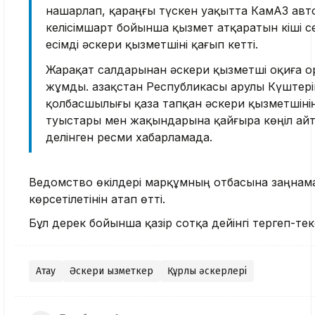
нашарлап, қараңғы түскен уақытта КамАЗ авто
келісімшарт бойынша қызмет атқаратын кіші с
есімді әскери қызметшіні қағып кетті.
Жарақат салдарынан әскери қызметші оқиға о
жұмды. Қазақстан Республикасы Қарулы Күштері
қолбасшылығы қаза тапқан әскери қызметшінің
туыстары мен жақындарына қайғыра көңіл айт
делінген ресми хабарламада.
Ведомство өкілдері марқұмның отбасына заңнама
көрсетілетінін атап өтті.
Бұл дерек бойынша қазір сотқа дейінгі тергеп-тек
Ақтау
Әскери қызметкер
Құрлық әскерлері