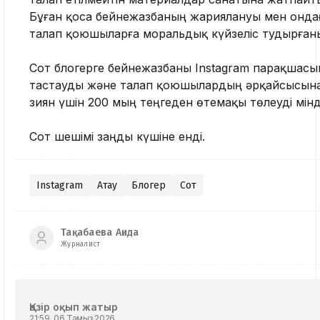
Бұған қоса бейнежазбаның жариялануы мен ондағы
талап қоюшыларға моральдық күйзеліс тудырған
Сот блогерге бейнежазбаны Instagram парақшасы
тастауды және талап қоюшылардың әрқайсысын
зиян үшін 200 мың теңгеден өтемақы төлеуді мінд
Сот шешімі заңды күшіне енді.
Instagram
Ақтау
Блогер
Сот
Тақабаева Аида
Журналист
Қазір оқып жатыр
21:59, 06 Тамыз 2026