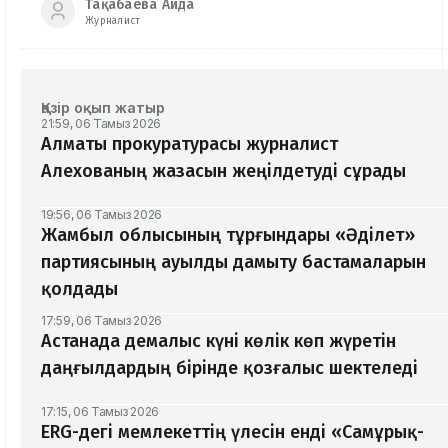
Тақабаева Аида
Журналист
Қазір оқып жатыр
21:59, 06 Тамыз 2026
Алматы прокуратурасы журналист
Алехованың жазасын жеңілдетуді сұрады
19:56, 06 Тамыз 2026
Жамбыл облысының тұрғындары «Әділет»
партиясының ауылды дамыту бастамаларын
қолдады
17:59, 06 Тамыз 2026
Астанада демалыс күні көлік көп жүретін
даңғылдардың бірінде қозғалыс шектеледі
17:15, 06 Тамыз 2026
ERG-дегі мемлекеттің үлесін енді «Самұрық-