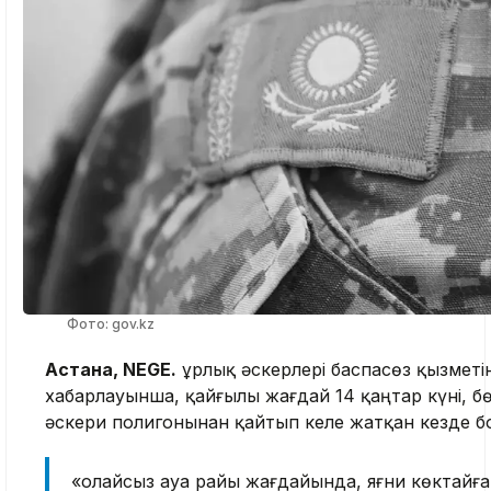
Фото: gov.kz
Астана, NEGE.
Құрлық әскерлері баспасөз қызметі
хабарлауынша, қайғылы жағдай 14 қаңтар күні, 
әскери полигонынан қайтып келе жатқан кезде бо
«Қолайсыз ауа райы жағдайында, яғни көктайға