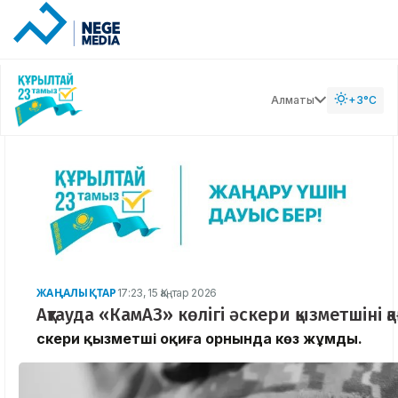
Алматы
+3°C
ЖАҢАЛЫҚТАР
17:23, 15 Қаңтар 2026
Ақтауда «КамАЗ» көлігі әскери қызметшіні қ
Әскери қызметші оқиға орнында көз жұмды.