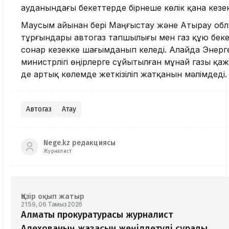
ауданындағы бекеттерде бірнеше көлік қана кезе
Маусым айынан бері Маңғыстау және Атырау об
тұрғындары автогаз тапшылығы мен газ құю бекет
сонар кезекке шағымданып келеді. Алайда Энерг
министрлігі өңірлерге сұйытылған мұнай газы қа
де артық көлемде жеткізіліп жатқанын мәлімдеді.
Автогаз
Ақтау
Nege.kz редакциясы
Журналист
Қазір оқып жатыр
21:59, 06 Тамыз 2026
Алматы прокуратурасы журналист
Алехованың жазасын жеңілдетуді сұрады