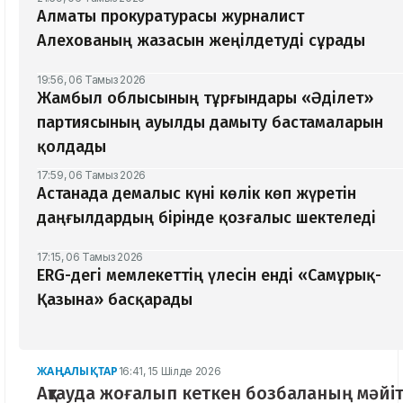
Алматы прокуратурасы журналист
Алехованың жазасын жеңілдетуді сұрады
19:56, 06 Тамыз 2026
Жамбыл облысының тұрғындары «Әділет»
партиясының ауылды дамыту бастамаларын
қолдады
17:59, 06 Тамыз 2026
Астанада демалыс күні көлік көп жүретін
даңғылдардың бірінде қозғалыс шектеледі
17:15, 06 Тамыз 2026
ERG-дегі мемлекеттің үлесін енді «Самұрық-
Қазына» басқарады
ЖАҢАЛЫҚТАР
16:41, 15 Шілде 2026
Ақтауда жоғалып кеткен бозбаланың мәйіт