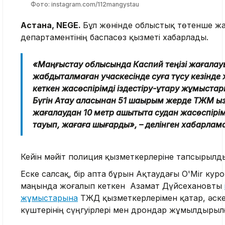
Фото: instagram.com/112mangystau
Астана, NEGE.
Бұл жөнінде облыстық төтенше ж
департаментінің баспасөз қызметі хабарлады.
«Маңғыстау облысында Каспий теңізі жағала
жабдықталмаған учаскесінде суға түсу кезінде
кеткен жасөспірімді іздестіру-құтқару жұмыстар
Бүгін Ақтау қаласынан 51 шақырым жерде ТЖМ қы
жағалаудан 10 метр қашықтықта судан жасөспірім
тауып, жағаға шығарды», – делінген хабарлам
Кейін мәйіт полиция қызметкерлеріне тапсырылд
Еске салсақ, бір апта бұрын Ақтаудағы O'Mir кур
маңында жоғалып кеткен Азамат Дүйсехановты
жұмыстарына
ТЖД қызметкерлерімен қатар, әске
күштерінің сүңгуірлері мен дрондар жұмылдырыл