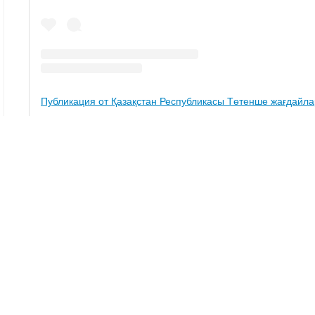
Ақтау
Мәйіт
Тақабаева Аида
Журналист
Қазір оқып жатыр
21:59, 06 Тамыз 2026