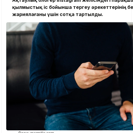
қылмыстық іс бойынша тергеу әрекеттерінің 
жариялағаны үшін сотқа тартылды.
Фото: magnific.com