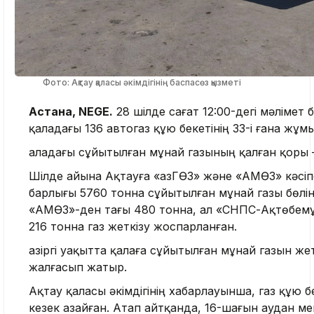
Фото: Ақтау қаласы әкімдігінің баспасөз қызметі
Астана, NEGE.
28 шілде сағат 12:00-дегі мәлімет
қаладағы 136 автогаз құю бекетінің 33-і ғана жұмы
Қаладағы сұйытылған мұнай газының қалған қоры –
Шілде айына Ақтауға «ҚазГӨЗ» және «АМӨЗ» кәс
барлығы 5760 тонна сұйытылған мұнай газы бөлінг
«АМӨЗ»-ден тағы 480 тонна, ал «СНПС-Ақтөбем
216 тонна газ жеткізу жоспарланған.
Қазіргі уақытта қалаға сұйытылған мұнай газын ж
жалғасып жатыр.
Ақтау қаласы әкімдігінің хабарлауынша, газ құю б
кезек азайған. Атап айтқанда, 16-шағын аудан 