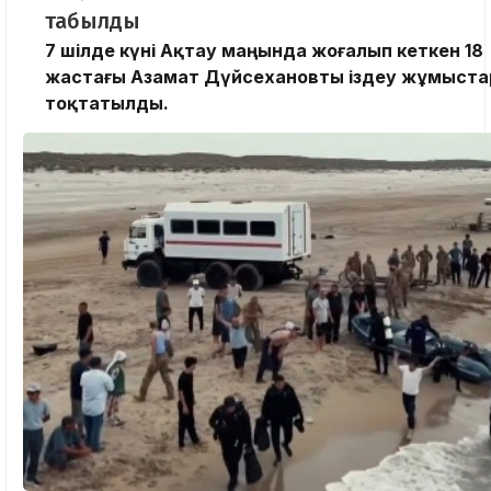
табылды
7 шілде күні Ақтау маңында жоғалып кеткен 18
жастағы Азамат Дүйсехановты іздеу жұмыст
тоқтатылды.