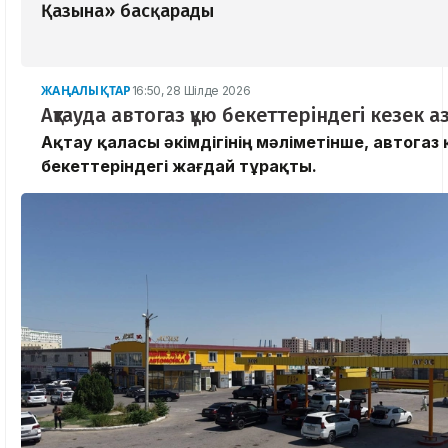
Қазына» басқарады
ЖАҢАЛЫҚТАР
16:50, 28 Шілде 2026
Ақтауда автогаз құю бекеттеріндегі кезек 
​Ақтау қаласы әкімдігінің мәліметінше, автогаз
бекеттеріндегі жағдай тұрақты.