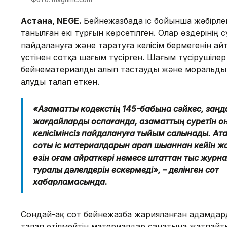
Астана, NEGE.
Бейнежазбада іс бойынша жәбірле
танылған екі тұрғын көрсетілген. Олар өздерінің 
пайдалануға және таратуға келісім бермегенін ай
үстінен сотқа шағым түсірген. Шағым түсірушілер
бейнематериалды алып тастауды және моральдық
алуды талап еткен.
«Азаматтық кодекстің 145-бабына сәйкес, заңд
жағдайларды қоспағанда, азаматтың суретін о
келісімінсіз пайдалануға тыйым салынады. Ақта
соты іс материалдарын қарап шыққаннан кейін ж
өзін қоғам қайраткері немесе штаттан тыс журна
туралы дәлелдерін ескермеді», – делінген сот
хабарламасында.
Сондай-ақ сот бейнежазба жарияланған адамдард
талап етілмейтін материалдар санатына жатпайты