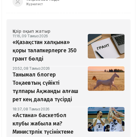
Журналист
Қазір оқып жатыр
11:16, 09 Тамыз 2026
«Қазақстан халқына»
қоры талапкерлерге 350
грант бөлді
20:52, 08 Тамыз 2026
Танымал блогер
Тоқаевтың сүйікті
тұлпары Ақжанды алғаш
рет кең далада түсірді
18:37, 08 Тамыз 2026
«Астана» баскетбол
клубы жабыла ма?
Министрлік түсініктеме