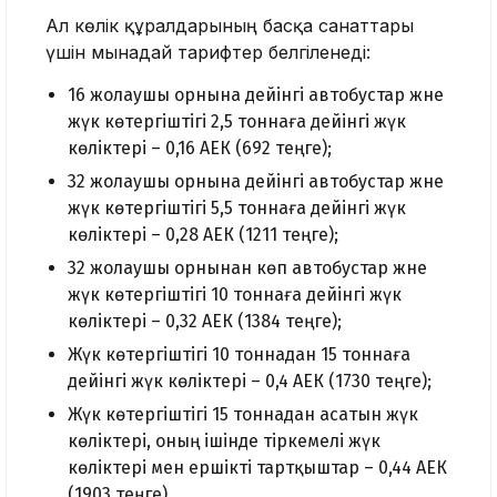
Ал көлік құралдарының басқа санаттары
үшін мынадай тарифтер белгіленеді:
16 жолаушы орнына дейінгі автобустар және
жүк көтергіштігі 2,5 тоннаға дейінгі жүк
көліктері – 0,16 АЕК (692 теңге);
32 жолаушы орнына дейінгі автобустар және
жүк көтергіштігі 5,5 тоннаға дейінгі жүк
көліктері – 0,28 АЕК (1211 теңге);
32 жолаушы орнынан көп автобустар және
жүк көтергіштігі 10 тоннаға дейінгі жүк
көліктері – 0,32 АЕК (1384 теңге);
Жүк көтергіштігі 10 тоннадан 15 тоннаға
дейінгі жүк көліктері – 0,4 АЕК (1730 теңге);
Жүк көтергіштігі 15 тоннадан асатын жүк
көліктері, оның ішінде тіркемелі жүк
көліктері мен ершікті тартқыштар – 0,44 АЕК
(1903 теңге).