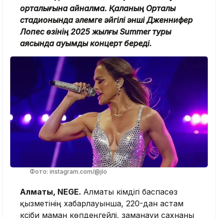
орталығына айналмақ. Қаланың Орталық
стадионында әлемге әйгілі әнші Дженнифер
Лопес өзінің 2025 жылғы Summer туры
аясында ауқымды концерт береді.
Фото: instagram.com/@jlo
Алматы, NEGE.
Алматы әкімдігі баспасөз
қызметінің хабарлауынша, 220-дан астам
кәсіби маман көпдеңгейлі, заманауи сахнаны