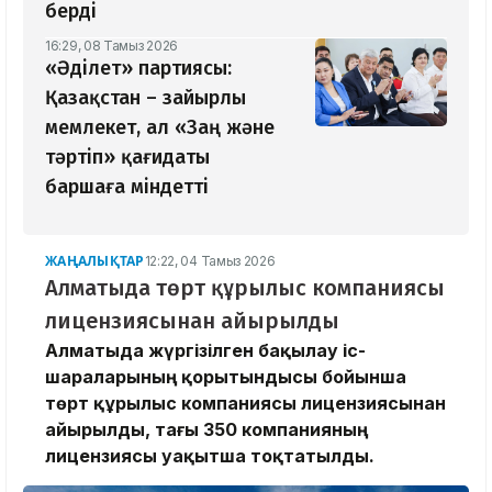
берді
16:29, 08 Тамыз 2026
«Әділет» партиясы:
Қазақстан – зайырлы
мемлекет, ал «Заң және
тәртіп» қағидаты
баршаға міндетті
ЖАҢАЛЫҚТАР
12:22, 04 Тамыз 2026
Алматыда төрт құрылыс компаниясы
лицензиясынан айырылды
Алматыда жүргізілген бақылау іс-
шараларының қорытындысы бойынша
төрт құрылыс компаниясы лицензиясынан
айырылды, тағы 350 компанияның
лицензиясы уақытша тоқтатылды.