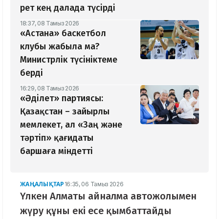
рет кең далада түсірді
18:37, 08 Тамыз 2026
«Астана» баскетбол
клубы жабыла ма?
Министрлік түсініктеме
берді
16:29, 08 Тамыз 2026
«Әділет» партиясы:
Қазақстан – зайырлы
мемлекет, ал «Заң және
тәртіп» қағидаты
баршаға міндетті
ЖАҢАЛЫҚТАР
16:35, 06 Тамыз 2026
Үлкен Алматы айналма автожолымен
жүру құны екі есе қымбаттайды