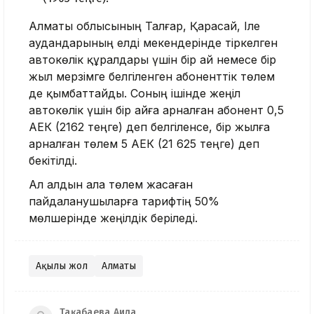
Алматы облысының Талғар, Қарасай, Іле
аудандарының елді мекендерінде тіркелген
автокөлік құралдары үшін бір ай немесе бір
жыл мерзімге белгіленген абоненттік төлем
де қымбаттайды. Соның ішінде жеңіл
автокөлік үшін бір айға арналған абонент 0,5
АЕК (2162 теңге) деп белгіленсе, бір жылға
арналған төлем 5 АЕК (21 625 теңге) деп
бекітілді.
Ал алдын ала төлем жасаған
пайдаланушыларға тарифтің 50%
мөлшерінде жеңілдік беріледі.
Ақылы жол
Алматы
Тақабаева Аида