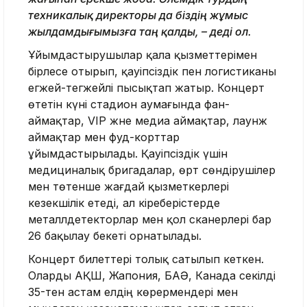
техникалық директоры да біздің жұмыс
жылдамдығымызға таң қалды, – деді ол.
Ұйымдастырушылар қала қызметтерімен
бірлесе отырып, қауіпсіздік пен логистиканы
егжей-тегжейлі пысықтап жатыр. Концерт
өтетін күні стадион аумағында фан-
аймақтар, VIP және медиа аймақтар, лаунж
аймақтар мен фуд-корттар
ұйымдастырылады. Қауіпсіздік үшін
медициналық бригадалар, өрт сөндірушілер
мен төтенше жағдай қызметкерлері
кезекшілік етеді, ал кіреберістерде
металлдетекторлар мен қол сканерлері бар
26 бақылау бекеті орнатылады.
Концерт билеттері толық сатылып кеткен.
Оларды АҚШ, Жапония, БАӘ, Канада секілді
35-тен астам елдің көрермендері мен