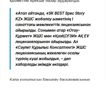
қызметіне ерекше назар аударылды.
«Атап айтқанда, «SK BEST Spec Story
KZ» ЖШС жобалау қызметінің І
санаттағы мемлекеттік лицензиясынан
айырылды. Сонымен қатар «Отау-
Құрмет» ЖШС мен «ҚазҚСҒЗИ» АҚ ЕҰ
лицензияларынан айырылды. Ал
«Сәулет Құрылыс Консалтингі» ЖШС
лицензиясының жекелеген қосалқы
түрінің күші жойылды», – деп
хабарлады әкімдік өкілдері.
Қала құрылысын бақылау басқармасының
өкілдері Алматыда өз біліктілігін дәлелдей
алатын, белгіленген талаптарды сақтайтын
және құрылыс жұмыстарының сапасын
қамтамасыз ететін компаниялар ғана жұмыс