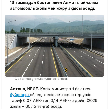
16 тамыздан бастап Үлкен Алматы айналма
автомобиль жолымен жүру ақысы өседі.
Фото: instagram.com/bakad_official
Астана, NEGE.
Көлік министрлігі бекіткен
бұйрыққа
сәйкес, жеңіл автокөліктер үшін
тариф 0,07 АЕК-тен 0,14 АЕК-ке дейін (2026
жылы – 605,5 теңге) өседі.