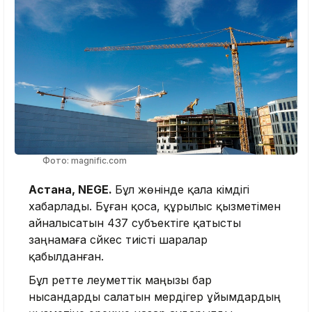
Фото: magnific.com
Астана, NEGE.
Бұл жөнінде қала әкімдігі
хабарлады. Бұған қоса, құрылыс қызметімен
айналысатын 437 субъектіге қатысты
заңнамаға сәйкес тиісті шаралар
қабылданған.
Бұл ретте әлеуметтік маңызы бар
нысандарды салатын мердігер ұйымдардың