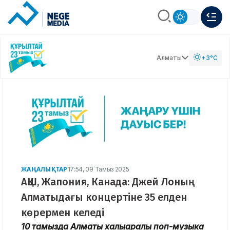
Алматы
+3°C
ЖАҢАЛЫҚТАР
17:54, 09 Тамыз 2025
АҚШ, Жапония, Канада: Джей Лоның
Алматыдағы концертіне 35 елден
көрермен келеді
10 тамызда Алматы халықаралық поп-музыка