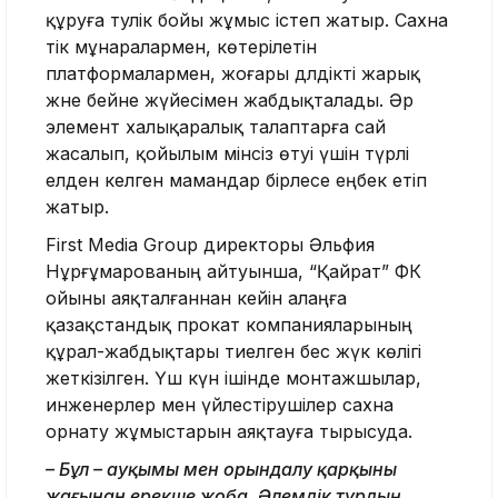
құруға тәулік бойы жұмыс істеп жатыр. Сахна
тік мұнаралармен, көтерілетін
платформалармен, жоғары дәлдікті жарық
және бейне жүйесімен жабдықталады. Әр
элемент халықаралық талаптарға сай
жасалып, қойылым мінсіз өтуі үшін түрлі
елден келген мамандар бірлесе еңбек етіп
жатыр.
First Media Group директоры Әльфия
Нұрғұмарованың айтуынша, “Қайрат” ФК
ойыны аяқталғаннан кейін алаңға
қазақстандық прокат компанияларының
құрал-жабдықтары тиелген бес жүк көлігі
жеткізілген. Үш күн ішінде монтажшылар,
инженерлер мен үйлестірушілер сахна
орнату жұмыстарын аяқтауға тырысуда.
– Бұл – ауқымы мен орындалу қарқыны
жағынан ерекше жоба. Әлемдік турдың