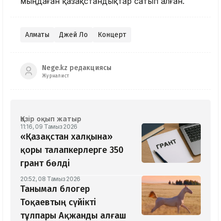
мыңдаған қазақстандықтар сатып алған.
Алматы
Джей Ло
Концерт
Nege.kz редакциясы
Журналист
Қазір оқып жатыр
11:16, 09 Тамыз 2026
«Қазақстан халқына»
қоры талапкерлерге 350
грант бөлді
20:52, 08 Тамыз 2026
Танымал блогер
Тоқаевтың сүйікті
тұлпары Ақжанды алғаш