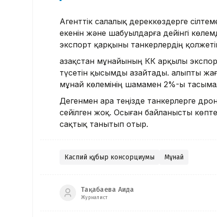
Агенттік салалық дереккөздерге сілте
екенін және шабуылдарға дейінгі көле
экспорт қарқыны танкерлердің қолжетім
Қазақстан мұнайының КҚК арқылы эксп
түсетін қысымды азайтады. Қалыпты ж
мұнай көлемінің шамамен 2%-ы тасым
Дегенмен Қара теңізде танкерлерге дро
сейілген жоқ. Осыған байланысты көпте
сақтық танытып отыр.
Каспий құбыр консорциумы
Мұнай
Тақабаева Аида
Журналист