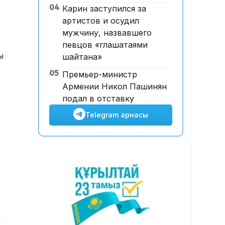
04
Карин заступился за
ұшқышсыз әуе таксиі алғаш
артистов и осудил
рет көкке көтерілді
мужчину, назвавшего
певцов «глашатаями
ы
шайтана»
05
Премьер-министр
Армении Никол Пашинян
подал в отставку
Telegram арнасы