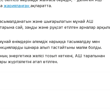
да
жарияланған
ақпаратта.
 тасымалданатын және шығарылатын мұнай АҚШ
птарына сай, заңды және рұқсат етілген арналар арқыл
мұнай өнімдерін әлемдік нарыққа тасымалдау мен
кцияларды ішінара алып тастайтыны мәлім болды.
ың энергетика желісі тозып кеткені, АҚШ тарапынан
ы жүргізілетіні атап өтілген.