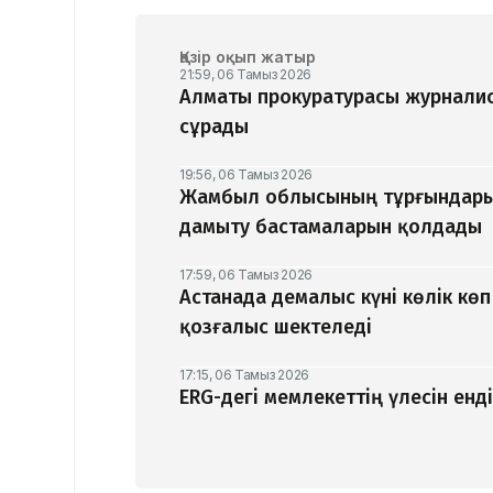
Қазір оқып жатыр
21:59, 06 Тамыз 2026
Алматы прокуратурасы журналис
сұрады
19:56, 06 Тамыз 2026
Жамбыл облысының тұрғындары
дамыту бастамаларын қолдады
17:59, 06 Тамыз 2026
Астанада демалыс күні көлік кө
қозғалыс шектеледі
17:15, 06 Тамыз 2026
ERG-дегі мемлекеттің үлесін ен