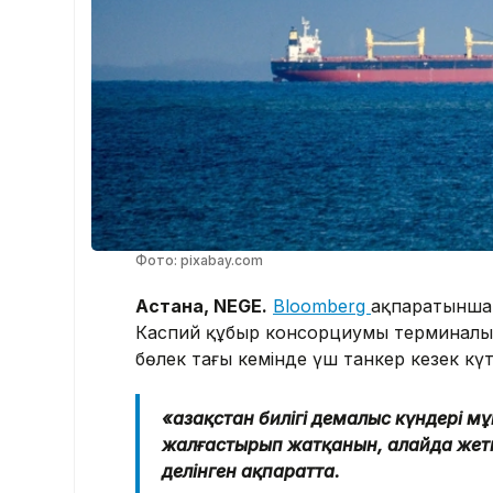
Фото: pixabay.com
Астана, NEGE.
Bloomberg
ақпаратынша
Каспий құбыр консорциумы терминалынд
бөлек тағы кемінде үш танкер кезек күт
«Қазақстан билігі демалыс күндері м
жалғастырып жатқанын, алайда жеткі
делінген ақпаратта.