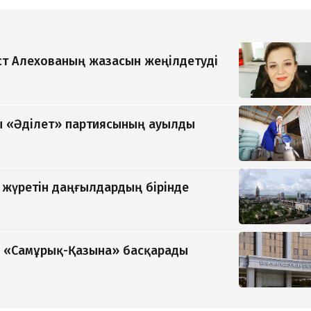
т Алехованың жазасын жеңілдетуді
 «Әділет» партиясының ауылды
п жүретін даңғылдардың бірінде
ді «Самұрық-Қазына» басқарады