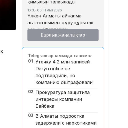
қимылын талқылады
16:35, 06 Тамыз 2026
Үлкен Алматы айналма
автожолымен жүру құны екі
есе қымбаттайды
Барлық жаңалықтар
16:32, 06 Тамыз 2026
Тойдағы тілек қандай болуы
керек? Этнограф дәстүрдің
ық
Telegram арнамызда танымал
мәнін түсіндірді
01
Утечку 4,2 млн записей
16:26, 06 Тамыз 2026
Daryn.online не
«Уахабист емеспін»: Бекболат
подтвердили, но
Тілеухан діни ұстанымына
компанию оштрафовали
қатысты жауап берді
02
Прокуратура защитила
14:52, 06 Тамыз 2026
Қазақстанда 2 млн теңге
интересы компании
жалақы қай саланың
Байбека
мамандарына ұсынылады?
03
В Алматы подростка
14:05, 06 Тамыз 2026
задержали с наркотиками
Астанада жолаушы мінген