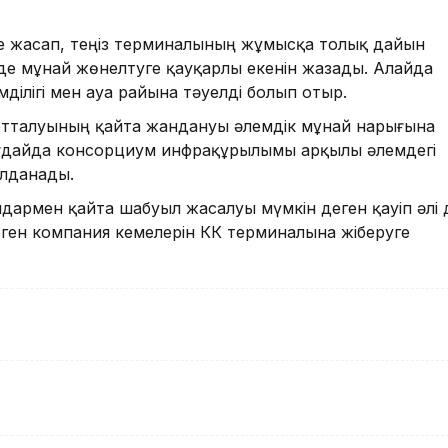
ме жасап, теңіз терминалының жұмысқа толық дайын
мде мұнай жөнелтуге қауқарлы екенін жазады. Алайда
ділігі мен ауа райына тәуелді болып отыр.
ортталуының қайта жандануы әлемдік мұнай нарығына
ағдайда консорциум инфрақұрылымы арқылы әлемдегі
алданады.
ндармен қайта шабуыл жасалуы мүмкін деген қауіп әлі 
ген компания кемелерін КҚК терминалына жіберуге