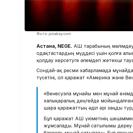
Фото: pixabay.com
Астана, NEGE.
АҚШ тарабының мәлімдеу
одақтастардың мүддесі үшін қолға алы
қолдау көрсетуге әлемдегі жетекші тау
Сондай-ақ ресми хабарламада мұнайда
түсетіні, ол қаражат «Америка және Ве
«Венесуэла мұнайы мен мұнай өнімде
халықаралық деңгейде мойындалған 
шара қаражаттың әділ әрі заңды түрд
Бұл қаражат АҚШ үкіметінің шешіміме
жұмсалады. Мұнай сатылымы дереу 
баррель мұнай сатылады. Бұл процесс