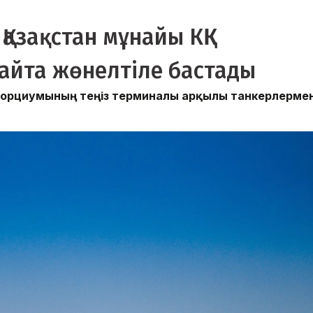
Қазақстан мұнайы КҚК
айта жөнелтіле бастады
сорциумының теңіз терминалы арқылы танкерлерме