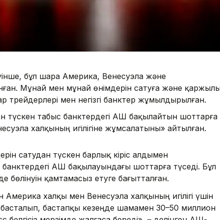
інше, бұл шара Америка, Венесуэла және
нған. Мұнай мен мұнай өнімдерін сатуға және қаржыл
ар трейдерлері мен негізгі банктер жұмылдырылған.
н түскен табыс банктердегі АҚШ бақылайтын шоттарға
несуэла халқының игілігіне жұмсалатыны» айтылған.
рін сатудан түскен барлық кіріс алдымен
банктердегі АҚШ бақылауындағы шоттарға түседі. Бұл
е бөлінуін қамтамасыз етуге бағытталған.
н Америка халқы мен Венесуэла халқының игілігі үшін
басталып, бастапқы кезеңде шамамен 30–50 миллион
 белгісіз мерзімде жалғаса береді», – делінген АҚШ-