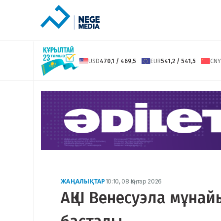
USD
470,1 / 469,5
EUR
541,2 / 541,5
CNY
ЖАҢАЛЫҚТАР
10:10, 08 Қаңтар 2026
АҚШ Венесуэла мұнай