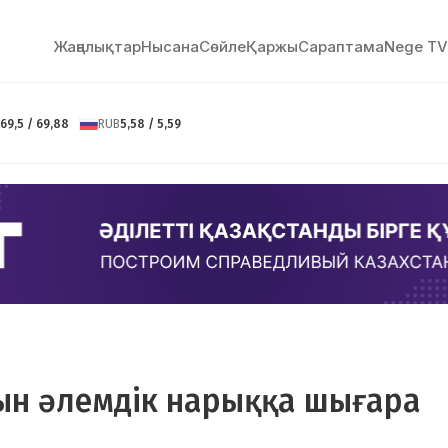
Жаңалықтар
Нысана
Сөйлe
Қаржы
Сараптама
Nege TV
69,5 / 69,88
RUB
5,58 / 5,59
ын әлемдік нарыққа шығара