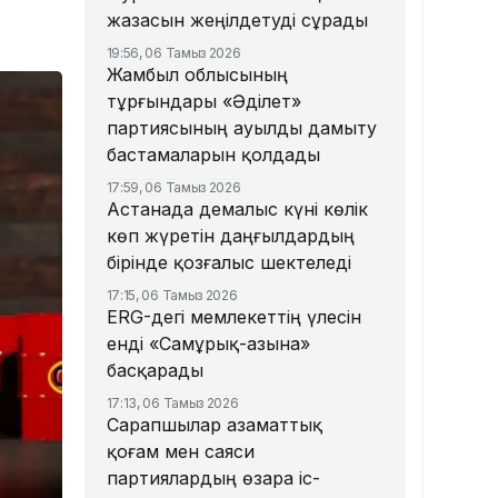
жазасын жеңілдетуді сұрады
19:56, 06 Тамыз 2026
Жамбыл облысының
тұрғындары «Әділет»
партиясының ауылды дамыту
бастамаларын қолдады
17:59, 06 Тамыз 2026
Астанада демалыс күні көлік
көп жүретін даңғылдардың
бірінде қозғалыс шектеледі
17:15, 06 Тамыз 2026
ERG-дегі мемлекеттің үлесін
енді «Самұрық-Қазына»
басқарады
17:13, 06 Тамыз 2026
Сарапшылар азаматтық
қоғам мен саяси
партиялардың өзара іс-