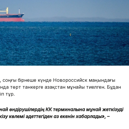
, соңғы бірнеше күнде Новороссийск маңындағы
а төрт танкерге Қазақстан мұнайы тиелген. Бұдан
іп тұр.
ұнай өндірушілердің КҚК терминалына мұнай жеткізуді
зу көлемі әдеттегіден аз екенін хабарлады», –