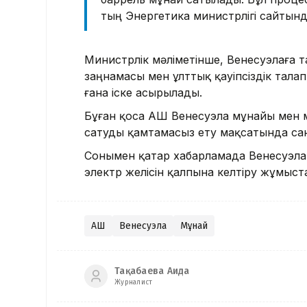
тың Энергетика министрлігі сайтын
Министрлік мәліметінше, Венесуэлаға
заңнамасы мен ұлттық қауіпсіздік тала
ғана іске асырылады.
Бұған қоса АҚШ Венесуэла мұнайы мен 
сатуды қамтамасыз ету мақсатында сан
Сонымен қатар хабарламада Венесуэлан
электр желісін қалпына келтіру жұмыстар
АҚШ
Венесуэла
Мұнай
Тақабаева Аида
Журналист