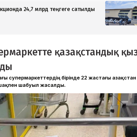
кционда 24,7 млрд теңгеге сатылды
пермаркетте қазақстандық қы
лды
ғы супермаркеттердің бірінде 22 жастағы Қазақстан
шақпен шабуыл жасалды.