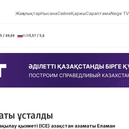
Жаңалықтар
Нысана
Сөйлe
Қаржы
Сараптама
Nege TV
5 / 69,69
RUB
5,57 / 5,6
маты ұсталды
қылау қызметі (ICE) Қазақстан азаматы Еламан