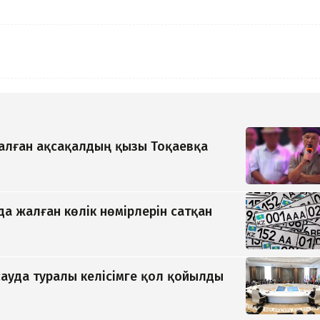
қалған ақсақалдың қызы Тоқаевқа
да жалған көлік нөмірлерін сатқан
ауда туралы келісімге қол қойылды