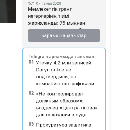
15:11, 07 Тамыз 2026
Мемлекеттік грант
иегерлерінің тізімі
жарияланды: 75 мыңнан
астам талапкер тегін білім
Барлық жаңалықтар
алады
14:45, 07 Тамыз 2026
Ұлттық валютаны инфляция
Telegram арнамызда танымал
қарқынының баяулауы
01
Утечку 4,2 млн записей
қолдап отыр – сарапшылар
Daryn.online не
13:30, 07 Тамыз 2026
подтвердили, но
Фельдшер Ұлдана
компанию оштрафовали
Мырзуанның қазасына
қатысты іс сотқа жолданды
02
«Не контролировал
должным образом»:
12:59, 07 Тамыз 2026
Абай облысы аумағындағы
владелец «Центра плова»
орманды өрттен қорғауға 3
дал показания в суде
млрд теңгеден астам қаржы
03
Прокуратура защитила
бөлінді