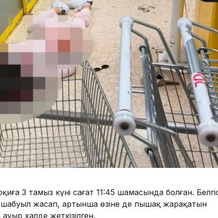
қиға 3 тамыз күні сағат 11:45 шамасында болған. Белгіс
 шабуыл жасап, артынша өзіне де пышақ жарақатын
 ауыр халде жеткізілген.