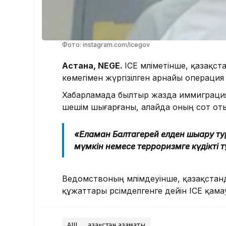
Фото: instagram.com/icegov
Астана, NEGE.
ICE мәліметінше, қазақст
көмегімен жүргізілген арнайы операция 
Хабарламада былтыр жазда иммиграция
шешім шығарғаны, алайда оның сот оты
«Еламан Балтагерей елден шығару ту
мүмкін немесе терроризмге күдікті тұ
Ведомствоның мәлімдеуінше, қазақстанд
құжаттары рәсімделгенге дейін ICE қам
АҚШ
Қазақстан азаматы