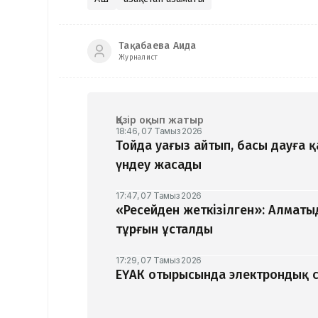
Тақабаева Аида
Журналист
Қазір оқып жатыр
18:46, 07 Тамыз 2026
Тойда уағыз айтып, басы дауға 
үндеу жасады
17:47, 07 Тамыз 2026
«Ресейден жеткізілген»: Алматы
тұрғын ұсталды
17:29, 07 Тамыз 2026
ЕҮАК отырысында электрондық с