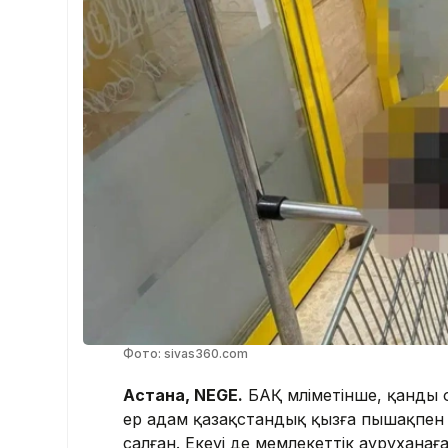
Фото: sivas360.com
Астана, NEGE.
БАҚ мәліметінше, қанды о
ер адам қазақстандық қызға пышақпен
салған. Екеуі де мемлекеттік ауруханаға