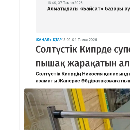
16:49, 07 Тамыз 2026
Алматыдағы «Байсат» базары ау
ЖАҢАЛЫҚТАР
13:02, 04 Тамыз 2026
Солтүстік Кипрде су
пышақ жарақатын а
Солтүстік Кипрдің Никосия қаласында
азаматы Жанерке Әбдіразақоваға пы