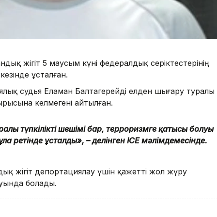
андық жігіт 5 маусым күні федералдық серіктестерінің
кезінде ұсталған.
лық судья Еламан Балтагерейді елден шығару туралы
рысына келмегені айтылған.
ралы түпкілікті шешімі бар, терроризмге қатысы болуы
лға ретінде ұсталды», – делінген ICE мәлімдемесінде.
ық жігіт депортациялау үшін қажетті жол жүру
ауында болады.