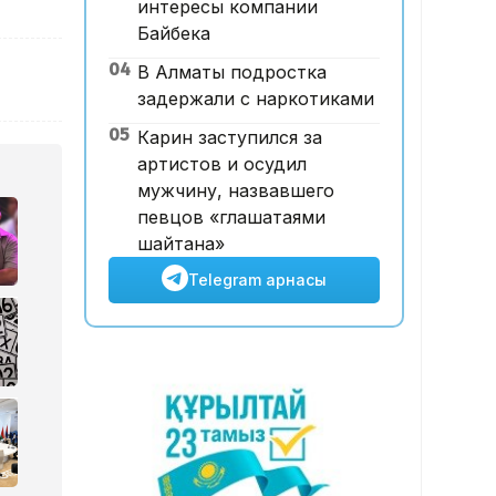
интересы компании
12:00, 07 Тамыз 2026
Байбека
Футболдан ұлттық құраманы
04
В Алматы подростка
Грекия мен Арменияның
задержали с наркотиками
бұрынғы бас бапкері
басқаруы мүмкін
05
Карин заступился за
артистов и осудил
мужчину, назвавшего
певцов «глашатаями
шайтана»
Telegram арнасы