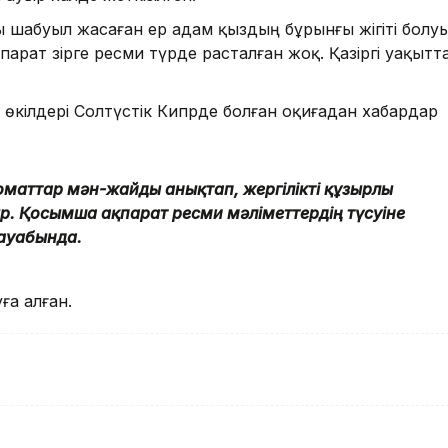
ы шабуыл жасаған ер адам қыздың бұрынғы жігіті болу
парат әзірге ресми түрде расталған жоқ. Қазіргі уақытт
 өкілдері Солтүстік Кипрде болған оқиғадан хабардар
оматтар мән-жайды анықтап, жергілікті құзырлы
. Қосымша ақпарат ресми мәліметтердің түсуіне
жауабында.
ға алған.