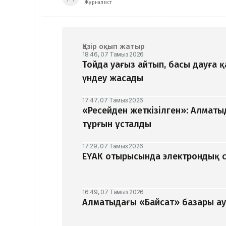
Журналист
Қазір оқып жатыр
18:46, 07 Тамыз 2026
Тойда уағыз айтып, басы дауға 
үндеу жасады
17:47, 07 Тамыз 2026
«Ресейден жеткізілген»: Алматы
тұрғын ұсталды
17:29, 07 Тамыз 2026
ЕҮАК отырысында электрондық с
16:49, 07 Тамыз 2026
Алматыдағы «Байсат» базары ау