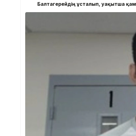
Балтагерейдің ұсталып, уақытша қам