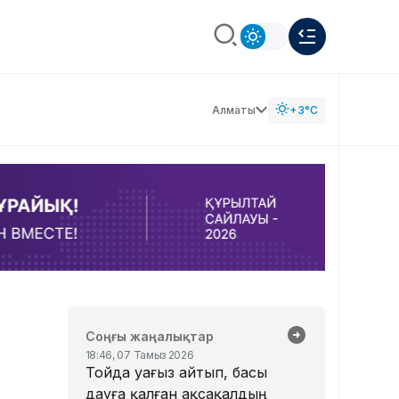
Алматы
+3°C
Соңғы жаңалықтар
18:46, 07 Тамыз 2026
Тойда уағыз айтып, басы
дауға қалған ақсақалдың