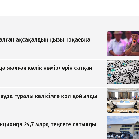
қалған ақсақалдың қызы Тоқаевқа
да жалған көлік нөмірлерін сатқан
ауда туралы келісімге қол қойылды
кционда 24,7 млрд теңгеге сатылды