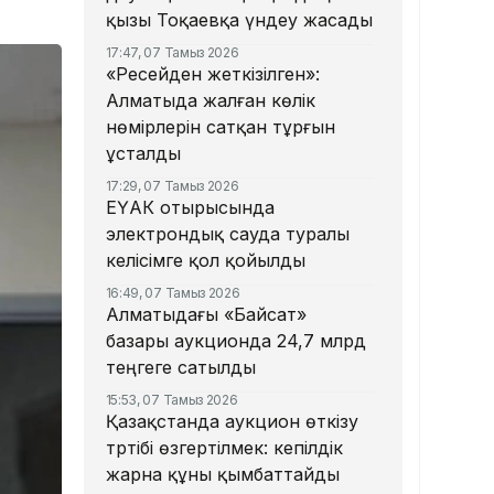
қызы Тоқаевқа үндеу жасады
17:47, 07 Тамыз 2026
«Ресейден жеткізілген»:
Алматыда жалған көлік
нөмірлерін сатқан тұрғын
ұсталды
17:29, 07 Тамыз 2026
ЕҮАК отырысында
электрондық сауда туралы
келісімге қол қойылды
16:49, 07 Тамыз 2026
Алматыдағы «Байсат»
базары аукционда 24,7 млрд
теңгеге сатылды
15:53, 07 Тамыз 2026
Қазақстанда аукцион өткізу
тәртібі өзгертілмек: кепілдік
жарна құны қымбаттайды