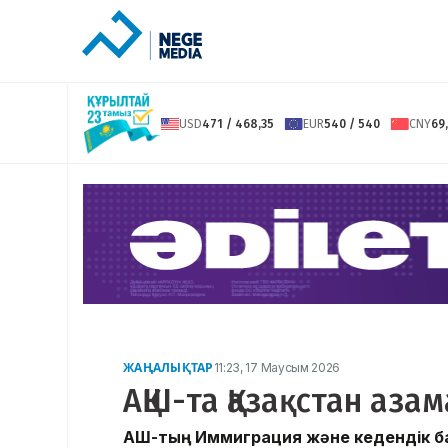
USD
471 / 468,35
EUR
540 / 540
CNY
69,
ЖАҢАЛЫҚТАР
11:23, 17 Маусым 2026
АҚШ-та Қазақстан аза
АҚШ-тың Иммиграция және кедендік ба