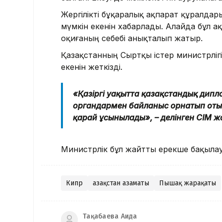
Жергілікті бұқаралық ақпарат құралдар
мүмкін екенін хабарлады. Алайда бұл ақ
оқиғаның себебі анықталып жатыр.
Қазақстанның Сыртқы істер министрлігі
екенін жеткізді.
«Қазіргі уақытта қазақстандық дипл
органдармен байланыс орнатып отыр
қарай ұсынылады», – делінген СІМ 
Министрлік бұл жайтты ерекше бақылау
Кипр
Қазақстан азаматы
Пышақ жарақаты
Тақабаева Аида