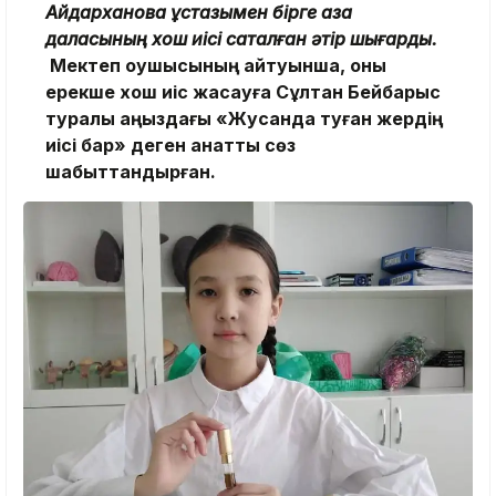
Айдарханова ұстазымен бірге қазақ
даласының хош иісі сақталған әтір шығарды.
Мектеп оқушысының айтуынша, оны
ерекше хош иіс жасауға Сұлтан Бейбарыс
туралы аңыздағы «Жусанда туған жердің
иісі бар» деген қанатты сөз
шабыттандырған.