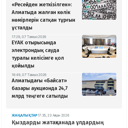
«Ресейден жеткізілген»:
Алматыда жалған көлік
нөмірлерін сатқан тұрғын
ұсталды
17:29, 07 Тамыз 2026
ЕҮАК отырысында
электрондық сауда
туралы келісімге қол
қойылды
16:49, 07 Тамыз 2026
Алматыдағы «Байсат»
базары аукционда 24,7
млрд теңгеге сатылды
ЖАҢАЛЫҚТАР
17:35, 23 Ақпан 2026
Қыздарды жатақханада ұлдардың