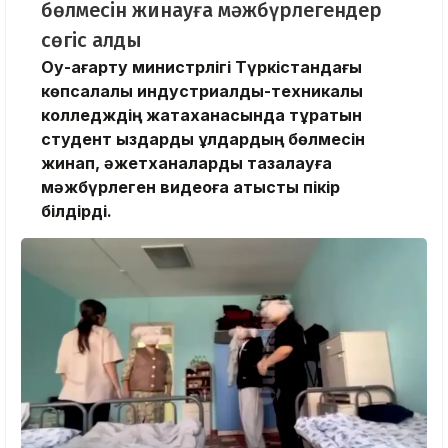
бөлмесін жинауға мәжбүрлегендер
сөгіс алды
Оқу-ағарту министрлігі Түркістандағы
көпсалалы индустриалды-техникалық
колледждің жатақханасында тұратын
студент қыздарды ұлдардың бөлмесін
жинап, әжетханаларды тазалауға
мәжбүрлеген видеоға қатысты пікір
білдірді.