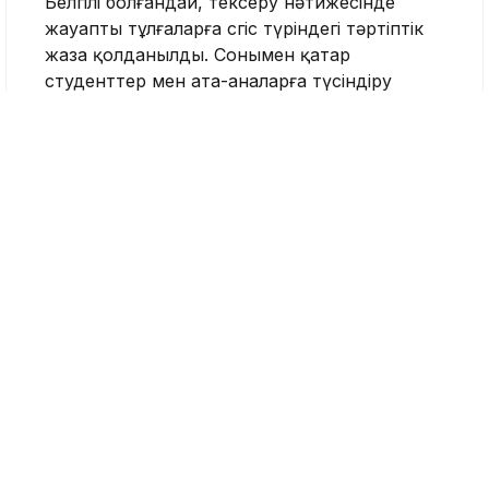
Белгілі болғандай, тексеру нәтижесінде
жауапты тұлғаларға сөгіс түріндегі тәртіптік
жаза қолданылды. Сонымен қатар
студенттер мен ата-аналарға түсіндіру
жұмыстары жүргізіліп жатыр.
Тақырыпқа орай:
Түркістанда студент
қыздарды жатақханада ұлдардың
бөлмелерін жинауға мәжбүрлеген
Жатақхана
Оқу-ағарту министрлігі
Түркістан
Nege.kz редакциясы
Журналист
Қазір оқып жатыр
18:46, 07 Тамыз 2026