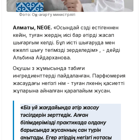
Фото: Оқу-ағарту министрлігі
Алматы, NEGE.
«Осындай сөзді естігеннен
кейін, туған жердің иісі бар әтірді жасап
шығарғым келді. Бұл иісті шығаруда мен
ежелгі шығу тегімізді зерделедім» , - дейді
Альбина Айдарханова.
Оқушы өз жұмысында табиғи
ингредиенттерді пайдаланған. Парфюмерия
жасаудағы негізгі өнім - туған өлкенің қасиетті
жұпарына айналған қарапайым жусан.
«Біз үй жағдайында әтір жасау
тәсілдерін зерттедік. Алған
білімдерімізді практикада қолдану
барысында жусанның сан түрін
анықтадық. Егер әтірдің негізгі нотасы