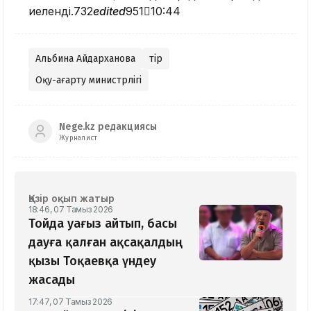
иеленді.732
edited
95110:44
Альбина Айдарханова
Әтір
Оқу-ағарту министрлігі
Nege.kz редакциясы
Журналист
Қазір оқып жатыр
18:46, 07 Тамыз 2026
Тойда уағыз айтып, басы
дауға қалған ақсақалдың
қызы Тоқаевқа үндеу
жасады
17:47, 07 Тамыз 2026