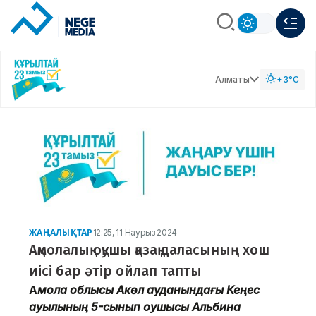
Алматы
+3°C
ЖАҢАЛЫҚТАР
12:25, 11 Наурыз 2024
Ақмолалық оқушы қазақ даласының хош
иісі бар әтір ойлап тапты
А
қмола облысы Ақкөл ауданындағы Кеңес
ауылының 5-сынып оқушысы Альбина