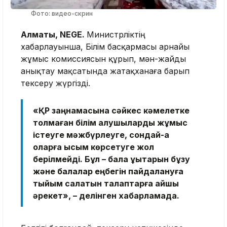
Фото: видео-скрин
Алматы, NEGE.
Министрліктің
хабарлауынша, Білім басқармасы арнайы
жұмыс комиссиясын құрып, мән-жайды
анықтау мақсатында жатақханаға барып
тексеру жүргізді.
«ҚР заңнамасына сәйкес кәмелетке
толмаған білім алушыларды жұмыс
істеуге мәжбүрлеуге, сондай-ақ
оларға қысым көрсетуге жол
берілмейді. Бұл – бала құқықтарын бұзу
және балалар еңбегін пайдалануға
тыйым салатын талаптарға қайшы
әрекет», – делінген хабарламада.