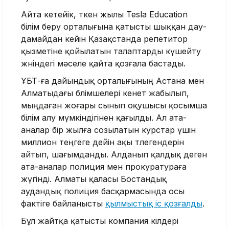
Айта кетейік, өткен жылы Tesla Education
білім беру орталығына қатысты шыққан дау-
дамайдан кейін Қазақстанда репетитор
қызметіне қойылатын талаптарды күшейту
жөніндегі мәселе қайта қозғала бастады.
ҰБТ-ға дайындық орталығының Астана мен
Алматыдағы бөлімшелері кенет жабылып,
мыңдаған жоғары сынып оқушысы қосымша
білім алу мүмкіндігінен қағылды. Ал ата-
аналар бір жылға созылатын курстар үшін
миллион теңгеге дейін ақы төлегендерін
айтып, шағымданды. Алданып қалдық деген
ата-аналар полиция мен прокуратураға
жүгінді. Алматы қаласы Бостандық
аудандық полиция басқармасында осы
фактіге байланысты
қылмыстық іс қозғалды
.
Бұл жайтқа қатысты компания өкілдері