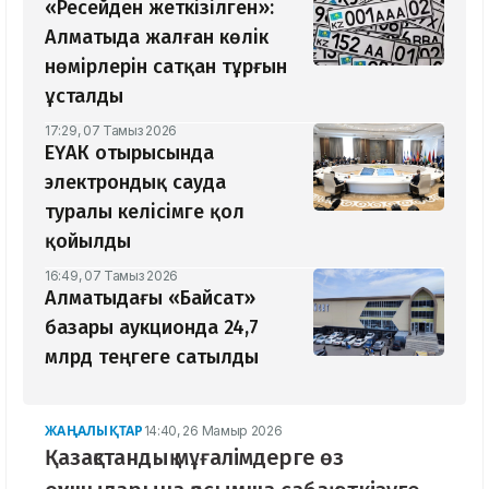
«Ресейден жеткізілген»:
Алматыда жалған көлік
нөмірлерін сатқан тұрғын
ұсталды
17:29, 07 Тамыз 2026
ЕҮАК отырысында
электрондық сауда
туралы келісімге қол
қойылды
16:49, 07 Тамыз 2026
Алматыдағы «Байсат»
базары аукционда 24,7
млрд теңгеге сатылды
ЖАҢАЛЫҚТАР
14:40, 26 Мамыр 2026
Қазақстандық мұғалімдерге өз