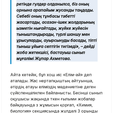
ретінде гүлдер қолданылса, біз оның
орнына қарапайым жусанды таңдадық.
Себебі оның тұнбасы тәбетті
жақсартады, асқазан-ішек жолдарының
қызметін нығайтады, жүйке жүйесін
тыныштандырады, түрлі шаншу мен
құрысуларды, ауырсынуды басады, тіпті
тыныш ұйқыға септігін тигізеді», – дейді
жоба жетекшісі, бастауыш сынып
мұғалімі Жұпар Ахметова.
Айта кетейік, бұл хош иіс «Елім-ай» деп
аталады. Жас өнертапқыштың айтуынша,
әтірдің атауы еліміздің мәдениетіне деген
сүйіспеншілікпен байланысты. Бесінші сынып
оқушысы жақында өткен ғылыми жобалар
байқауында өз жұмысын қорғап, «Химия,
биология» секциясында жүлделі 3 орынды