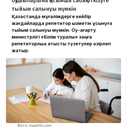
оқушыларына қосымша сабақ өткізуге
тыйым салынуы мүмкін
Қазақстанда мұғалімдерге кейбір
жағдайларда репетитор қызметін ұсынуға
тыйым салынуы мүмкін. Оқу-ағарту
министрлігі «Білім туралы» заңға
репетиторлыққа қатысты түзетулер әзірлеп
жатыр.
Фото: magnific.com