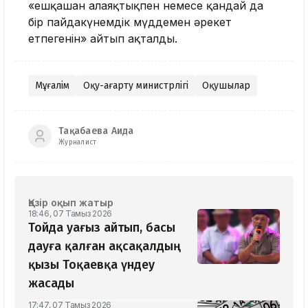
«ешқашан алаяқтықпен немесе қандай да
бір пайдакүнемдік мүддемен әрекет
етпегенін» айтып ақталды.
Мұғалім
Оқу-ағарту министрлігі
Оқушылар
Тақабаева Аида
Журналист
Қазір оқып жатыр
18:46, 07 Тамыз 2026
Тойда уағыз айтып, басы
дауға қалған ақсақалдың
қызы Тоқаевқа үндеу
жасады
17:47, 07 Тамыз 2026