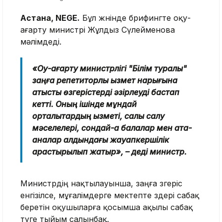
Астана, NEGE.
Бұл жөнінде брифингте оқу-
ағарту министрі Жұлдыз Сүлейменова
мәлімдеді.
«Оқу-ағарту министрлігі "Білім туралы"
заңға репетиторлық қызмет нарығына
қатысты өзгерістерді әзірлеуді бастап
кетті. Оның ішінде мұндай
орталықтардың қызметі, салық салу
мәселелері, сондай-ақ балалар мен ата-
аналар алдындағы жауапкершілік
қарастырылып жатыр», – деді министр.
Министрдің нақтылауынша, заңға өзгеріс
енгізілсе, мұғалімдерге мектепте өздері сабақ
беретін оқушыларға қосымша ақылы сабақ
өтуге тыйым салынбақ.