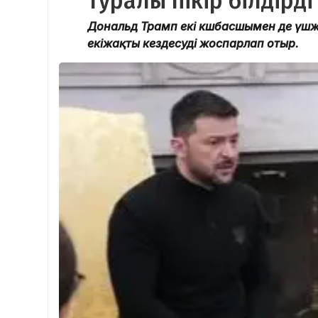
туралы пікір білдірді
Дональд Трамп екі көшбасшымен де үшж
екіжақты кездесуді жоспарлап отыр.