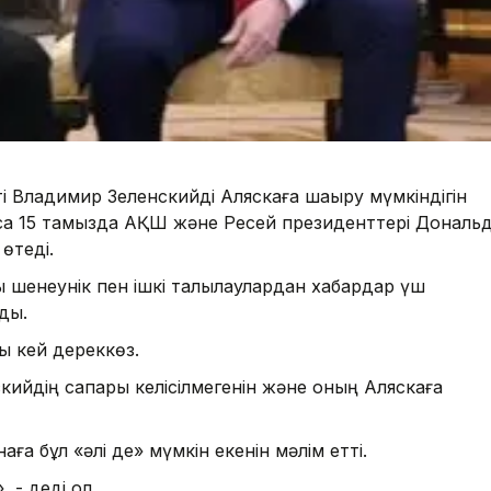
ті Владимир Зеленскийді Аляскаға шақыру мүмкіндігін
йтсақ 15 тамызда АҚШ және Ресей президенттері Дональ
 өтеді.
шенеунік пен ішкі талқылаулардан хабардар үш
ды.
ды кей дереккөз.
ийдің сапары келісілмегенін және оның Аляскаға
аға бұл «әлі де» мүмкін екенін мәлім етті.
 - деді ол.