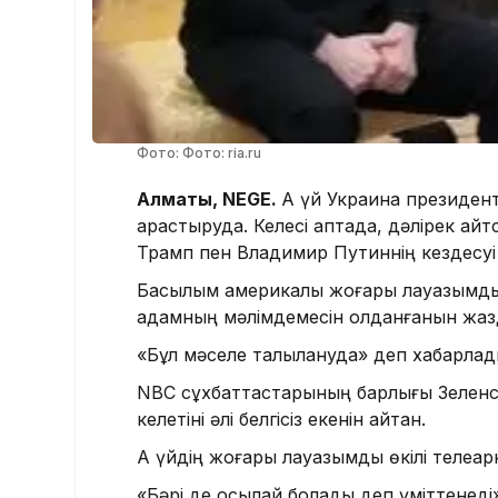
Фото: Фото: ria.ru
Алматы, NEGE.
Ақ үй Украина президен
қарастыруда. Келесі аптада, дәлірек а
Трамп пен Владимир Путиннің кездесуі
Басылым америкалық жоғары лауазымды 
адамның мәлімдемесін қолданғанын жаз
«Бұл мәселе талқылануда» деп хабарла
NBC сұхбаттастарының барлығы Зеленск
келетіні әлі белгісіз екенін айтқан.
Ақ үйдің жоғары лауазымды өкілі телеарн
«Бәрі де осылай болады деп үміттенеді»,