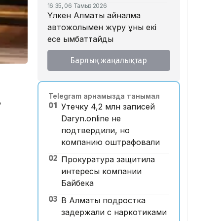
16:35, 06 Тамыз 2026
Үлкен Алматы айналма
автожолымен жүру құны екі
есе қымбаттайды
16:32, 06 Тамыз 2026
Барлық жаңалықтар
Тойдағы тілек қандай болуы
керек? Этнограф дәстүрдің
мәнін түсіндірді
Telegram арнамызда танымал
д
16:26, 06 Тамыз 2026
01
Утечку 4,2 млн записей
«Уахабист емеспін»: Бекболат
Daryn.online не
Тілеухан діни ұстанымына
подтвердили, но
қатысты жауап берді
компанию оштрафовали
14:52, 06 Тамыз 2026
02
Қазақстанда 2 млн теңге
Прокуратура защитила
жалақы қай саланың
интересы компании
мамандарына ұсынылады?
Байбека
14:05, 06 Тамыз 2026
03
В Алматы подростка
Астанада жолаушы мінген
задержали с наркотиками
ұшқышсыз әуе таксиі алғаш