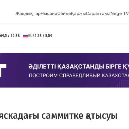
Жаңалықтар
Нысана
Сөйлe
Қаржы
Сараптама
Nege TV
69,5 / 69,88
RUB
5,58 / 5,59
ляскадағы саммитке қатысуы