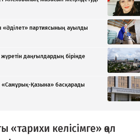
 «Әділет» партиясының ауылды
п жүретін даңғылдардың бірінде
ді «Самұрық-Қазына» басқарады
ы «тарихи келісімге» қол