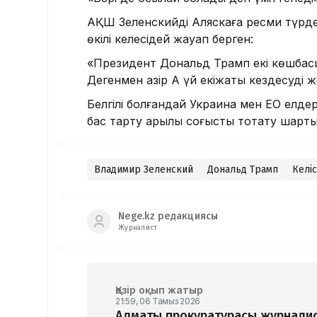
АҚШ Зеленскийді Аляскаға ресми түрде 
өкілі келесідей жауап берген:
«Президент Дональд Трамп екі көшбас
Дегенмен қазір Ақ үй екіжақты кездесуд
Белгілі болғандай Украина мен ЕО елде
бас тарту арқылы соғысты тоқтату шарт
Владимир Зеленский
Дональд Трамп
Келіс
Nege.kz редакциясы
Журналист
Қазір оқып жатыр
21:59, 06 Тамыз 2026
Алматы прокуратурасы журналис