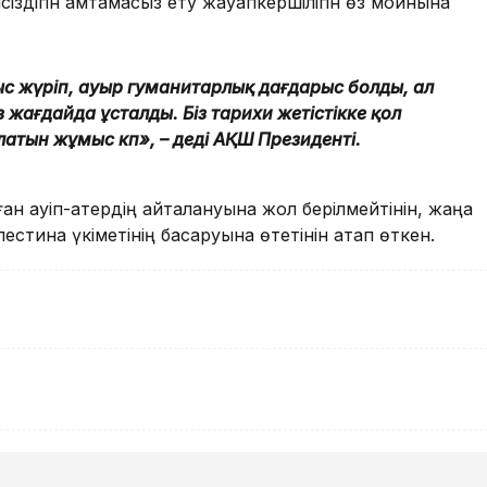
сіздігін қамтамасыз ету жауапкершілігін өз мойнына
ғыс жүріп, ауыр гуманитарлық дағдарыс болды, ал
з жағдайда ұсталды. Біз тарихи жетістікке қол
латын жұмыс көп», – деді АҚШ Президенті.
ан қауіп-қатердің қайталануына жол берілмейтінін, жаңа
естина үкіметінің басқаруына өтетінін атап өткен.