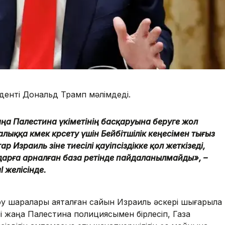
енті Дональд Трамп мәлімдеді.
аңа Палестина үкіметінің басқаруына беруге жол
ыққа көмек көрсету үшін Бейбітшілік кеңесімен тығыз
 Израиль өзіне тиесілі қауіпсіздікке қол жеткізеді,
ылдарға арналған база ретінде пайдаланылмайды», –
l желісінде.
у шаралары аяқталған сайын Израиль әскері шығарыла
рі жаңа Палестина полициясымен бірлесіп, Газа