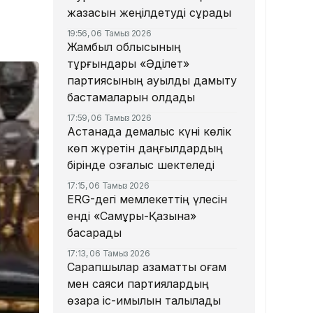
жазасын жеңілдетуді сұрады
19:56, 06 Тамыз 2026
Жамбыл облысының
тұрғындары «Әділет»
партиясының ауылды дамыту
бастамаларын қолдады
17:59, 06 Тамыз 2026
Астанада демалыс күні көлік
көп жүретін даңғылдардың
бірінде қозғалыс шектеледі
17:15, 06 Тамыз 2026
ERG-дегі мемлекеттің үлесін
енді «Самұрық-Қазына»
басқарады
17:13, 06 Тамыз 2026
Сарапшылар азаматтық қоғам
мен саяси партиялардың
өзара іс-қимылын талқылады