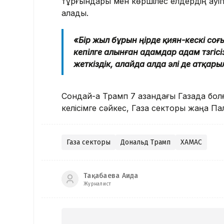
тұрғындары мен көршілес елдердің қауіп
алады.
«Бір жыл бұрын өңірде қиян-кескі со
кепілге алынған адамдар адам төзгісі
жеткіздік, алайда алда әлі де атқары
Сондай-ақ Трамп 7 қазандағы Газада болғ
келісімге сәйкес, Газа секторы жаңа Пал
Газа секторы
Дональд Трамп
ХАМАС
Тақабаева Аида
Журналист