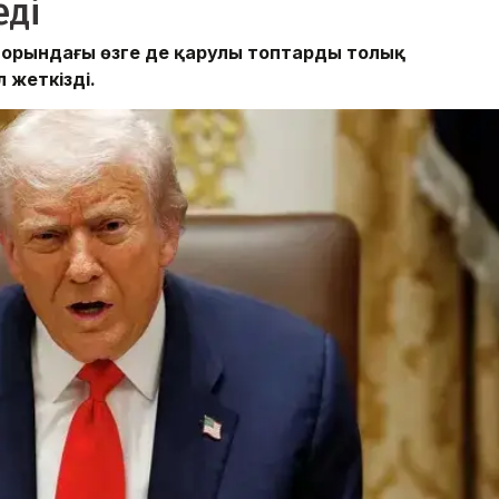
еді
екторындағы өзге де қарулы топтарды толық
 жеткізді.