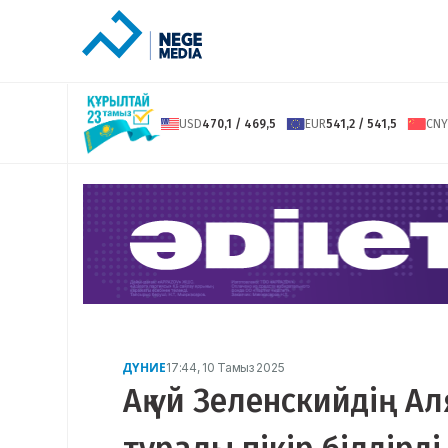
USD
470,1 / 469,5
EUR
541,2 / 541,5
CNY
ДҮНИЕ
17:44, 10 Тамыз 2025
Ақ үй Зеленскийдің А