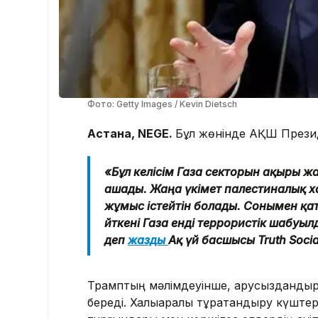
Фото: Getty Images / Kevin Dietsch
Астана, NEGE.
Бұл жөнінде АҚШ Презид
«Бұл келісім Газа секторын ақыры ж
ашады. Жаңа үкімет палестиналық хал
жұмыс істейтін болады. Сонымен қатар
өйткені Газа енді террористік шабу
деп
жазды
Ақ үй басшысы Truth Socia
Трамптың мәлімдеуінше, қарусыздандыр
береді. Халықаралық тұрақтандыру күште