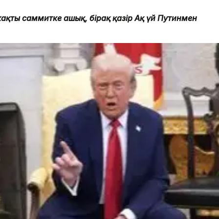
ақты саммитке ашық, бірақ қазір Ақ үй Путинмен