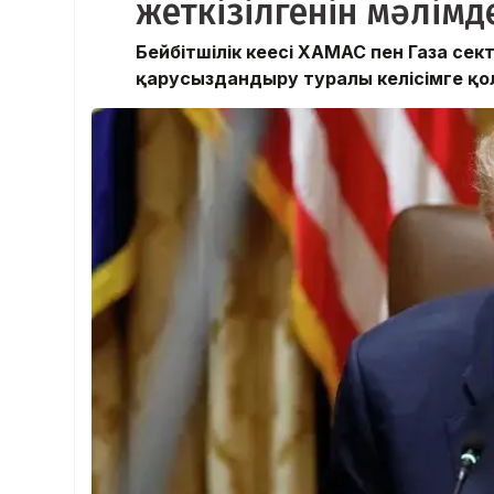
жеткізілгенін мәлімд
Бейбітшілік кеңесі ХАМАС пен Газа с
қарусыздандыру туралы келісімге қол