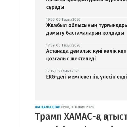
сұрады
19:56, 06 Тамыз 2026
Жамбыл облысының тұрғындары
дамыту бастамаларын қолдады
17:59, 06 Тамыз 2026
Астанада демалыс күні көлік кө
қозғалыс шектеледі
17:15, 06 Тамыз 2026
ERG-дегі мемлекеттің үлесін ен
ЖАҢАЛЫҚТАР
10:00, 31 Шілде 2026
Трамп ХАМАС-қа қатыст