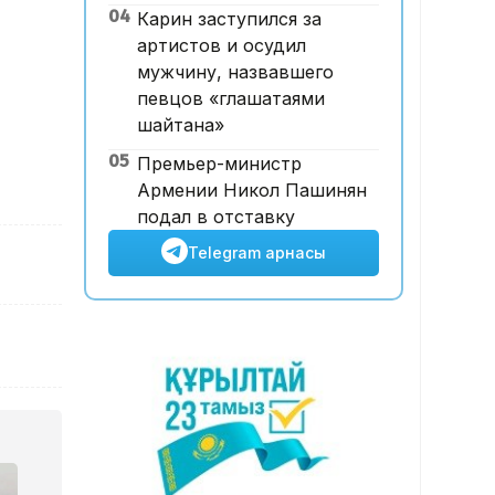
04
Карин заступился за
рет көкке көтерілді
артистов и осудил
мужчину, назвавшего
певцов «глашатаями
шайтана»
05
Премьер-министр
Армении Никол Пашинян
подал в отставку
Telegram арнасы