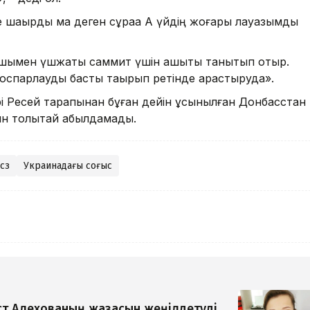
шақырды ма деген сұраққа Ақ үйдің жоғары лауазымды
шымен үшжақты саммит үшін ашықтық танытып отыр.
і жоспарлауды басты тақырып ретінде қарастыруда».
рі Ресей тарапынан бұған дейін ұсынылған Донбасстан
ын толықтай қабылдамады.
сөз
Украинадағы соғыс
т Алехованың жазасын жеңілдетуді