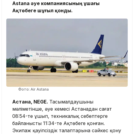
Astana әуе компаниясының ұшағы
Ақтөбеге шұғыл қонды.
Фото: Air Astana
Астана, NEGE.
Тасымалдаушының
мәліметінше, әуе кемесі Астанадан сағат
08:54-те ұшып, техникалық себептерге
байланысты 11:34-те Ақтөбеге қонған.
Экипаж қауіпсіздік талаптарына сәйкес қону