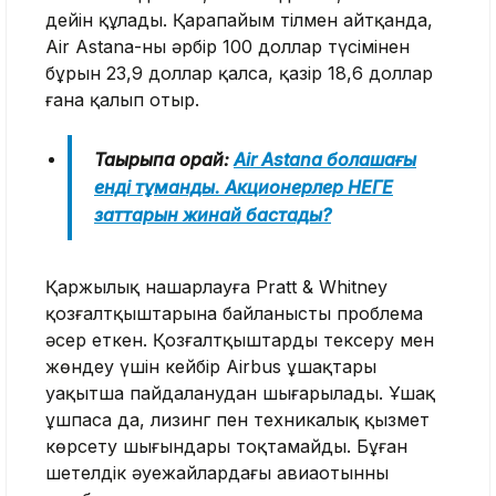
дейін құлады. Қарапайым тілмен айтқанда,
Air Astana-ның әрбір 100 доллар түсімінен
бұрын 23,9 доллар қалса, қазір 18,6 доллар
ғана қалып отыр.
Тақырыпқа орай:
Air Astana болашағы
енді тұманды. Акционерлер НЕГЕ
заттарын жинай бастады?
Қаржылық нашарлауға Pratt & Whitney
қозғалтқыштарына байланысты проблема
әсер еткен. Қозғалтқыштарды тексеру мен
жөндеу үшін кейбір Airbus ұшақтары
уақытша пайдаланудан шығарылады. Ұшақ
ұшпаса да, лизинг пен техникалық қызмет
көрсету шығындары тоқтамайды. Бұған
шетелдік әуежайлардағы авиаотынның