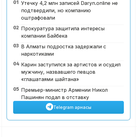
01
Утечку 4,2 млн записей Daryn.online не
подтвердили, но компанию
оштрафовали
02
Прокуратура защитила интересы
компании Байбека
03
В Алматы подростка задержали с
наркотиками
04
Карин заступился за артистов и осудил
мужчину, назвавшего певцов
«глашатаями шайтана»
05
Премьер-министр Армении Никол
Пашинян подал в отставку
Telegram арнасы