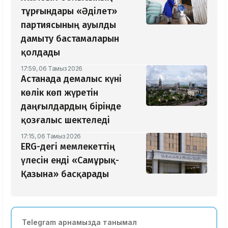
тұрғындары «Әділет»
партиясының ауылды
дамыту бастамаларын
қолдады
17:59, 06 Тамыз 2026
Астанада демалыс күні
көлік көп жүретін
даңғылдардың бірінде
қозғалыс шектеледі
17:15, 06 Тамыз 2026
ERG-дегі мемлекеттің
үлесін енді «Самұрық-
Қазына» басқарады
Telegram арнамызда танымал