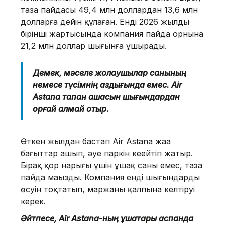
таза пайдасы 49,4 млн доллардан 13,6 млн
долларға дейін құлаған. Енді 2026 жылдың
бірінші жартысында компания пайда орнына
21,2 млн доллар шығынға ұшырады.
Демек, мәселе жолаушылар санының
немесе түсімнің аздығында емес. Air
Astana тапқан ақшасын шығындардан
қорғай алмай отыр.
Өткен жылдан бастап Air Astana жаңа
бағыттар ашып, әуе паркін кеңейтіп жатыр.
Бірақ қор нарығы үшін ұшақ саны емес, таза
пайда маңызды. Компания енді шығындардың
өсуін тоқтатып, маржаны қалпына келтіруі
керек.
Әйтпесе, Air Astana-ның ұшақтары аспанда