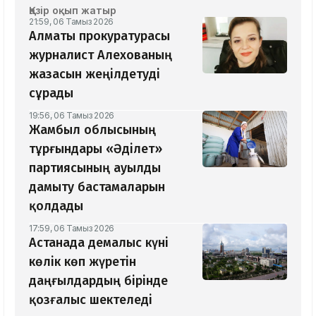
Қазір оқып жатыр
21:59, 06 Тамыз 2026
Алматы прокуратурасы
журналист Алехованың
жазасын жеңілдетуді
сұрады
19:56, 06 Тамыз 2026
Жамбыл облысының
тұрғындары «Әділет»
партиясының ауылды
дамыту бастамаларын
қолдады
17:59, 06 Тамыз 2026
Астанада демалыс күні
көлік көп жүретін
даңғылдардың бірінде
қозғалыс шектеледі