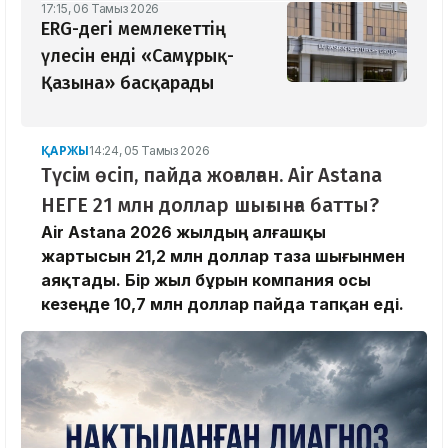
17:15, 06 Тамыз 2026
ERG-дегі мемлекеттің
үлесін енді «Самұрық-
Қазына» басқарады
ҚАРЖЫ
14:24, 05 Тамыз 2026
Түсім өсіп, пайда жоғалған. Air Astana
НЕГЕ 21 млн доллар шығынға батты?
Air Astana 2026 жылдың алғашқы
жартысын 21,2 млн доллар таза шығынмен
аяқтады. Бір жыл бұрын компания осы
кезеңде 10,7 млн доллар пайда тапқан еді.