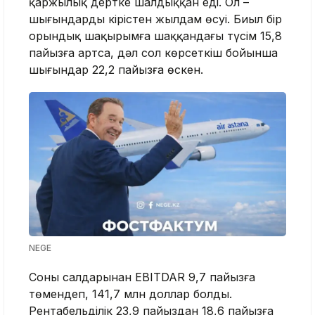
қаржылық дертке шалдыққан еді. Ол –
шығындардың кірістен жылдам өсуі. Биыл бір
орындық шақырымға шаққандағы түсім 15,8
пайызға артса, дәл сол көрсеткіш бойынша
шығындар 22,2 пайызға өскен.
NEGE
Соның салдарынан EBITDAR 9,7 пайызға
төмендеп, 141,7 млн доллар болды.
Рентабельділік 23,9 пайыздан 18,6 пайызға