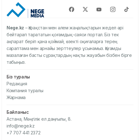
Nege.kz
– Қазақстан мен әлем жаңалықтарын жедел әрі
бейтарап тарататын қоғамдық-саяси портал. Біз тек
ақпарат беріп қана қоймай, өзекті оқиғаларға терең
сараптама мен арнайы зерттеулер ұсынамыз. Қоғамды
мазалаған басты сұрақтардың нақты жауабын бізбен бірге
табыңыз.
Біз туралы
Редакция
Компания туралы
Жарнама
Байланыс
Астана, Мәңгілік ел даңғылы, 8.
info@nege.kz
+7 707 441 2372