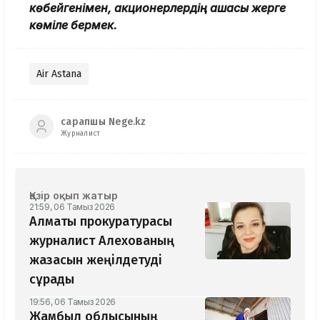
көбейгенімен, акционерлердің ақшасы жерге
көміле бермек.
Air Astana
сарапшы Nege.kz
Журналист
Қазір оқып жатыр
21:59, 06 Тамыз 2026
Алматы прокуратурасы
журналист Алехованың
жазасын жеңілдетуді
сұрады
19:56, 06 Тамыз 2026
Жамбыл облысының