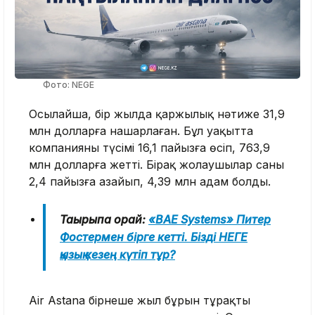
Фото: NEGE
Осылайша, бір жылда қаржылық нәтиже 31,9
млн долларға нашарлаған. Бұл уақытта
компанияның түсімі 16,1 пайызға өсіп, 763,9
млн долларға жетті. Бірақ жолаушылар саны
2,4 пайызға азайып, 4,39 млн адам болды.
Тақырыпқа орай:
«BAE Systems» Питер
Фостермен бірге кетті. Бізді НЕГЕ
қызық кезең күтіп тұр?
Air Astana бірнеше жыл бұрын тұрақты