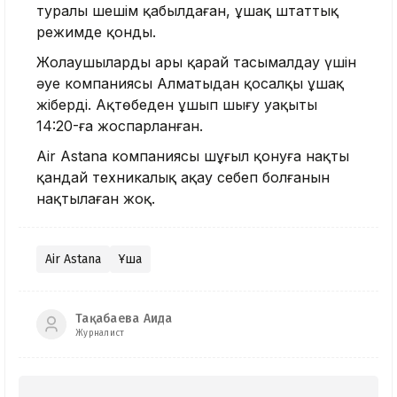
туралы шешім қабылдаған, ұшақ штаттық
режимде қонды.
Жолаушыларды ары қарай тасымалдау үшін
әуе компаниясы Алматыдан қосалқы ұшақ
жіберді. Ақтөбеден ұшып шығу уақыты
14:20-ға жоспарланған.
Air Astana компаниясы шұғыл қонуға нақты
қандай техникалық ақау себеп болғанын
нақтылаған жоқ.
Air Astana
Ұшақ
Тақабаева Аида
Журналист