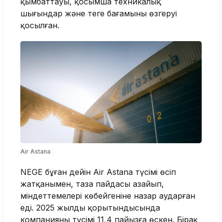
қымбаттауы, қосымша техникалық
шығындар және теңге бағамының өзгеруі
қосылған.
Air Astana
NEGE бұған дейін Air Astana түсімі өсіп
жатқанымен, таза пайдасы азайып,
міндеттемелері көбейгеніне назар аударған
еді. 2025 жылдың қорытындысында
компанияның түсімі 11,4 пайызға өскен. Бірақ