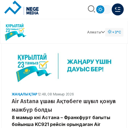
Алматы
+3°C
ЖАҢАЛЫҚТАР
12:48, 08 Мамыр 2026
Air Astana ұшағы Ақтөбеге шұғыл қонуға
мәжбүр болды
8 мамыр күні Астана – Франкфурт бағыты
бойынша KC921 рейсін орындаған Air