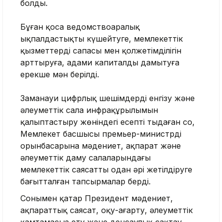
болды.
Бұған қоса ведомствоаралық
ықпалдастықты күшейтуге, мемлекеттік
қызметтердің сапасы мен қолжетімділігін
арттыруға, адами капиталды дамытуға
ерекше мән берілді.
Заманауи цифрлық шешімдерді енгізу және
әлеуметтік сала инфрақұрылымын
қалыптастыру жөніндегі есепті тыңдаған соң,
Мемлекет басшысы премьер-министрдің
орынбасарына мәдениет, ақпарат және
әлеуметтік даму салаларындағы
мемлекеттік саясатты одан әрі жетілдіруге
бағытталған тапсырмалар берді.
Сонымен қатар Президент мәдениет,
ақпараттық саясат, оқу-ағарту, әлеуметтік