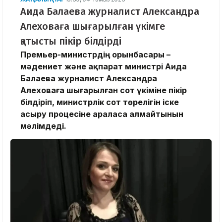
Аида Балаева журналист Александра
Алеховаға шығарылған үкімге
қатысты пікір білдірді
Премьер-министрдің орынбасары –
мәдениет және ақпарат министрі Аида
Балаева журналист Александра
Алеховаға шығарылған сот үкіміне пікір
білдіріп, министрлік сот төрелігін іске
асыру процесіне араласа алмайтынын
мәлімдеді.