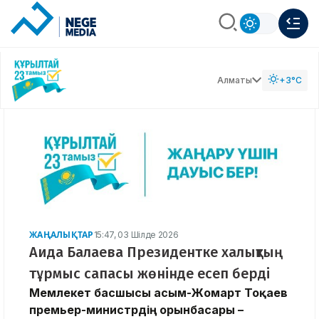
Алматы
+3°C
ЖАҢАЛЫҚТАР
15:47, 03 Шілде 2026
Аида Балаева Президентке халықтың
тұрмыс сапасы жөнінде есеп берді
Мемлекет басшысы Қасым-Жомарт Тоқаев
премьер-министрдің орынбасары –