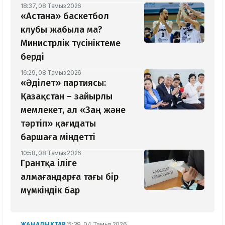
18:37, 08 Тамыз 2026
«Астана» баскетбол
клубы жабыла ма?
Министрлік түсініктеме
берді
16:29, 08 Тамыз 2026
«Әділет» партиясы:
Қазақстан – зайырлы
мемлекет, ал «Заң және
тәртіп» қағидаты
баршаға міндетті
10:58, 08 Тамыз 2026
Грантқа іліге
алмағандарға тағы бір
мүмкіндік бар
ЖАҢАЛЫҚТАР
15:39, 04 Тамыз 2026