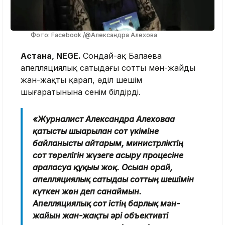
Фото: Facebook /@Александра Алехова
Астана, NEGE.
Сондай-ақ Балаева
апелляциялық сатыдағы соттың мән-жайды
жан-жақты қарап, әділ шешім
шығаратынына сенім білдірді.
«Журналист Александра Алеховаға
қатысты шығарылған сот үкіміне
байланысты айтарым, министрліктің
сот төрелігін жүзеге асыру процесіне
араласуға құқығы жоқ. Осыған орай,
апелляциялық сатыдағы соттың шешімін
күткен жөн деп санаймын.
Апелляциялық сот істің барлық мән-
жайын жан-жақты әрі объективті