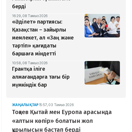
берді
16:29, 08 Тамыз 2026
«Әділет» партиясы:
Қазақстан – зайырлы
мемлекет, ал «Заң және
тәртіп» қағидаты
баршаға міндетті
10:58, 08 Тамыз 2026
Грантқа іліге
алмағандарға тағы бір
мүмкіндік бар
ЖАҢАЛЫҚТАР
15:57, 03 Тамыз 2026
Тоқаев Қытай мен Еуропа арасында
«алтын көпір» болатын жол
құрылысын бастап берді