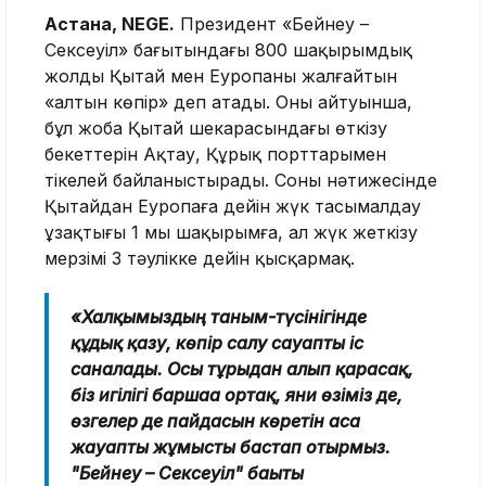
Астана, NEGE.
Президент «Бейнеу –
Сексеуіл» бағытындағы 800 шақырымдық
жолды Қытай мен Еуропаны жалғайтын
«алтын көпір» деп атады. Оның айтуынша,
бұл жоба Қытай шекарасындағы өткізу
бекеттерін Ақтау, Құрық порттарымен
тікелей байланыстырады. Соның нәтижесінде
Қытайдан Еуропаға дейін жүк тасымалдау
ұзақтығы 1 мың шақырымға, ал жүк жеткізу
мерзімі 3 тәулікке дейін қысқармақ.
«Халқымыздың таным-түсінігінде
құдық қазу, көпір салу сауапты іс
саналады. Осы тұрғыдан алып қарасақ,
біз игілігі баршаға ортақ, яғни өзіміз де,
өзгелер де пайдасын көретін аса
жауапты жұмысты бастап отырмыз.
"Бейнеу – Сексеуіл" бағыты