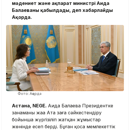
мәдениет және ақпарат министрі Аида
Балаеваны қабылдады, деп хабарлайды
Ақорда.
Фото: Ақорда
Астана, NEGE.
Аида Балаева Президентке
заңнаманы жаңа Ата заңға сәйкестендіру
бойынша жүргізіліп жатқан жұмыстар
жөнінде есеп берді. Бұған қоса мемлекеттік