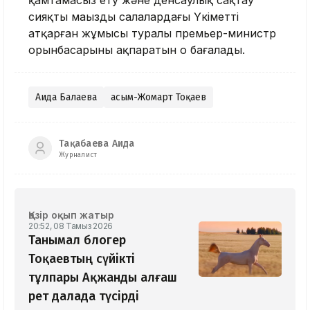
қамтамасыз ету және денсаулық сақтау
сияқты маңызды салалардағы Үкіметтің
атқарған жұмысы туралы премьер-министр
орынбасарының ақпаратын оң бағалады.
Аида Балаева
Қасым-Жомарт Тоқаев
Тақабаева Аида
Журналист
Қазір оқып жатыр
20:52, 08 Тамыз 2026
Танымал блогер
Тоқаевтың сүйікті
тұлпары Ақжанды алғаш
рет далада түсірді