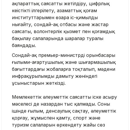
ақпараттық саясатты жетілдіру, цифрлық
кеңістікті ілгерілету, азаматтық қоғам
институттарымен өзара іс-қимылды
нығайту, сондай-ақ отбасы және жастар
саясаты, волонтерлік қызмет пен қоғамдық
бақылау салаларында шаралар туралы
баяндады.
Сондай-ақ премьер-министрдің орынбасары
ғылыми-ағартушылық және шығармашылық
бағыттардағы жобаларға тоқталып, мәдени
инфрақұрылымды дамыту жөніндегі
ұсыныстарын жеткізді.
Мемлекеттік әлеуметтік саясатты іске асыру
мәселесі де назардан тыс қалмады. Соның
ішінде ғылым, денсаулық сақтау, әлеуметтік
қорғау, жұмыспен қамту, спорт және
туризм салаларын өркендету жайы сөз