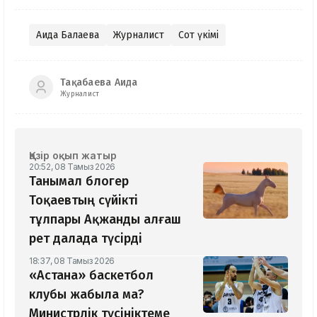
Аида Балаева
Журналист
Сот үкімі
Тақабаева Аида
Журналист
Қазір оқып жатыр
20:52, 08 Тамыз 2026
Танымал блогер
Тоқаевтың сүйікті
тұлпары Ақжанды алғаш
рет далада түсірді
18:37, 08 Тамыз 2026
«Астана» баскетбол
клубы жабыла ма?
Министрлік түсініктеме