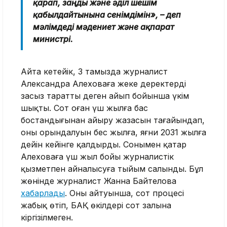
қарап, заңды және әділ шешім
қабылдайтынына сенімдімін», – деп
мәлімдеді мәдениет және ақпарат
министрі.
Айта кетейік, 3 тамызда журналист
Александра Алеховаға жеке деректерді
заңсыз таратты деген айып бойынша үкім
шықты. Сот оған үш жылға бас
бостандығынан айыру жазасын тағайындап,
оның орындалуын бес жылға, яғни 2031 жылға
дейін кейінге қалдырды. Сонымен қатар
Алеховаға үш жыл бойы журналистік
қызметпен айналысуға тыйым салынды. Бұл
жөнінде журналист Жанна Байтелова
хабарлады
. Оның айтуынша, сот процесі
жабық өтіп, БАҚ өкілдері сот залына
кіргізілмеген.