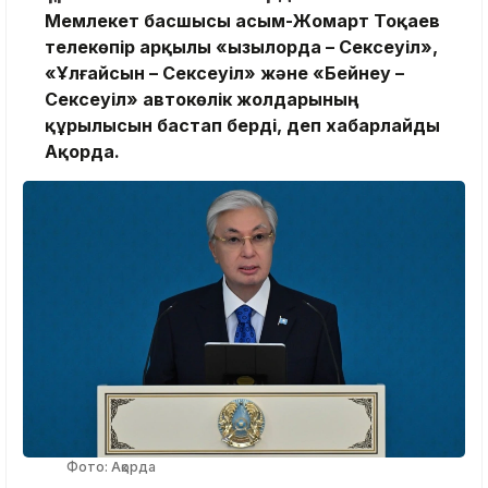
Мемлекет басшысы Қасым-Жомарт Тоқаев
телекөпір арқылы «Қызылорда – Сексеуіл»,
«Ұлғайсын – Сексеуіл» және «Бейнеу –
Сексеуіл» автокөлік жолдарының
құрылысын бастап берді, деп хабарлайды
Ақорда.
Фото: Ақорда