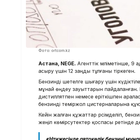
Фото: ortcom.kz
Астана, NEGE.
Агенттік мәліметінше, 9
асыру үшін 12 заңды тұлғаны тіркеген.
Бензинді шетелге шығару үшін күдікті
мұнай өңдеу зауыттарын пайдаланған. Қ
дистиллятпен немесе еріткішпен аралас
бензинді теміржол цистерналарына құ
Кейін жалған құжаттар рәсімделіп, бен
жеңіл көмірсутектер қоспасы ретінде д
«Нәтижесінде автокөлік бензині мұна