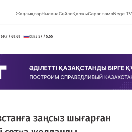
Жаңалықтар
Нысана
Сөйлe
Қаржы
Сараптама
Nege TV
Y
69,7 / 69,69
RUB
5,57 / 5,55
ызстанға заңсыз шығарған