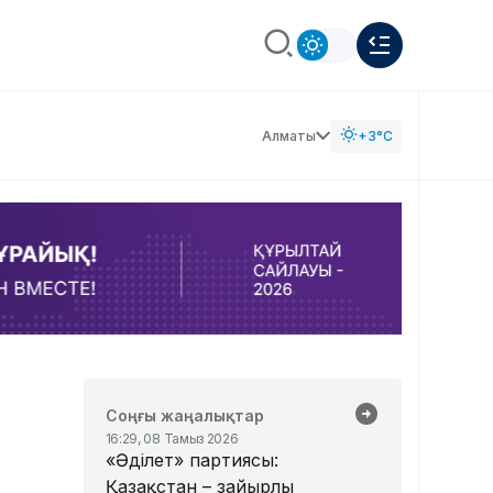
Алматы
+3°C
Соңғы жаңалықтар
16:29, 08 Тамыз 2026
«Әділет» партиясы:
Қазақстан – зайырлы