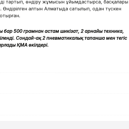
рді тартып, өндіру жұмысын ұйымдастырса, басқалары
. Өндірілген алтын Алматыда сатылып, одан түскен
отырған.
 бар 500 грамнан астам шикізат, 2 арнайы техника,
әркіленді. Сондай-ақ 2 пневматикалық тапанша мен тегіс
арлады ҚМА өкілдері.