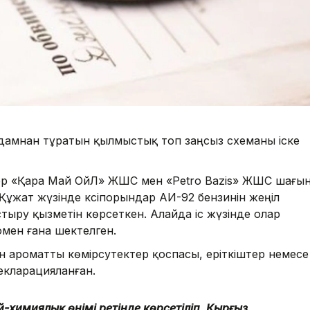
 адамнан тұратын қылмыстық топ заңсыз схеманы іске
лер «Қара Май ОйЛ» ЖШС мен «Petro Bazis» ЖШС шағы
ұжат жүзінде кәсіпорындар АИ-92 бензинін жеңіл
тыру қызметін көрсеткен. Алайда іс жүзінде олар
юмен ғана шектелген.
зин ароматты көмірсутектер қоспасы, еріткіштер немесе
екларацияланған.
й-химиялық өнімі ретінде көрсетіліп, Қырғыз