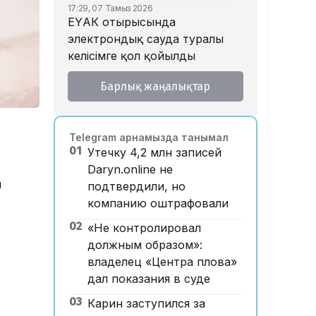
17:29, 07 Тамыз 2026
ЕҮАК отырысында
электрондық сауда туралы
келісімге қол қойылды
16:49, 07 Тамыз 2026
Барлық жаңалықтар
Алматыдағы «Байсат»
базары аукционда 24,7 млрд
теңгеге сатылды
Telegram арнамызда танымал
15:53, 07 Тамыз 2026
01
Утечку 4,2 млн записей
Қазақстанда аукцион өткізу
Daryn.online не
тәртібі өзгертілмек: кепілдік
н
подтвердили, но
жарна құны қымбаттайды
компанию оштрафовали
15:11, 07 Тамыз 2026
02
Мемлекеттік грант
«Не контролировал
иегерлерінің тізімі
должным образом»:
жарияланды: 75 мыңнан
владелец «Центра плова»
астам талапкер тегін білім
дал показания в суде
алады
03
Карин заступился за
14:45, 07 Тамыз 2026