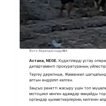
Фото: Видеодан кадр/ҚМА
Астана, NEGE.
Күдіктілерді ұстау опе
департаменті прокуратураның үйлестіру
Тергеу дерегінше, Жаманкөл шатқалында
алтын өндіріліп келген.
Заңсыз әрекетті жасыру үшін топ мүше
мотоцикл мінген адамдар маңайды тор
органдар қызметкерлерінің келгенін алд