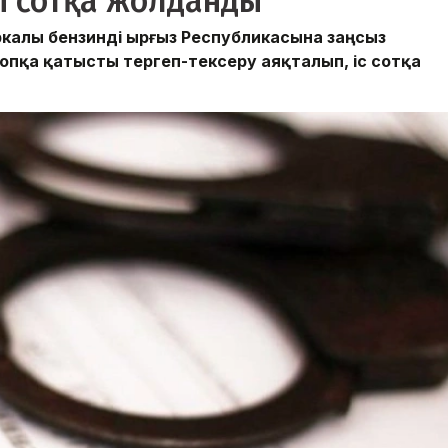
і сотқа жолданды
ркалы бензинді Қырғыз Республикасына заңсыз
пқа қатысты тергеп-тексеру аяқталып, іс сотқа