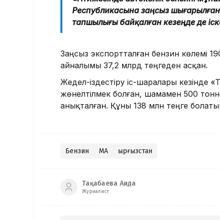
Республикасына заңсыз шығарылған. 
тапшылығы байқалған кезеңде де іск
Заңсыз экспортталған бензин көлемі 1
айналымы 37,2 млрд теңгеден асқан.
Жедел-іздестіру іс-шаралары кезінде 
жөнелтілмек болған, шамамен 500 тонн
анықталған. Құны 138 млн теңге болатын 
Бензин
ҚМА
Қырғызстан
Тақабаева Аида
Журналист