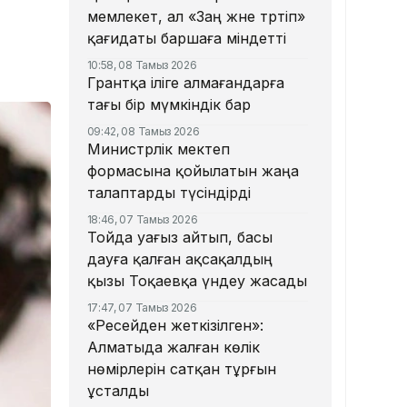
мемлекет, ал «Заң және тәртіп»
қағидаты баршаға міндетті
10:58, 08 Тамыз 2026
Грантқа іліге алмағандарға
тағы бір мүмкіндік бар
09:42, 08 Тамыз 2026
Министрлік мектеп
формасына қойылатын жаңа
талаптарды түсіндірді
18:46, 07 Тамыз 2026
Тойда уағыз айтып, басы
дауға қалған ақсақалдың
қызы Тоқаевқа үндеу жасады
17:47, 07 Тамыз 2026
«Ресейден жеткізілген»:
Алматыда жалған көлік
нөмірлерін сатқан тұрғын
ұсталды