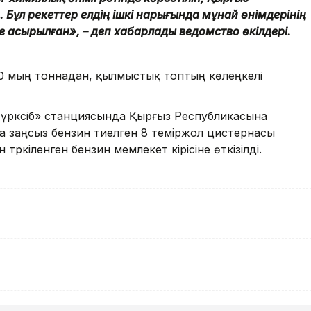
Бұл әрекеттер елдің ішкі нарығында мұнай өнімдерінің
е асырылған», – деп хабарлады ведомство өкілдері.
90 мың тоннадан, қылмыстық топтың көлеңкелі
«Түрксіб» станциясында Қырғыз Республикасына
а заңсыз бензин тиелген 8 теміржол цистернасы
тәркіленген бензин мемлекет кірісіне өткізілді.