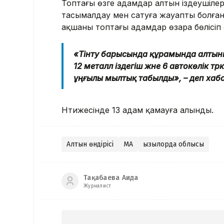
Топтағы өзге адамдар алтын іздеушіле
тасымалдау мен сатуға жауапты болған
ақшаны топтағы адамдар өзара бөлісіп 
«Тінту барысында құрамында алтыны
12 металл іздегіш және 6 автокөлік т
ұңғылы мылтық табылды», – деп хаб
Нәтижесінде 13 адам қамауға алынды.
Алтын өндірісі
ҚМА
Қызылорда облысы
Тақабаева Аида
Журналист