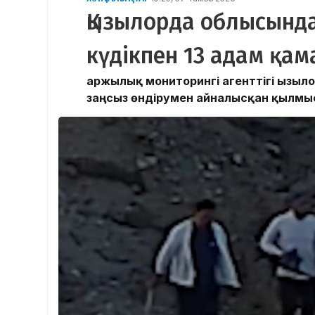
Қызылорда облысында
күдікпен 13 адам қа
Қаржылық мониторингі агенттігі Қыз
заңсыз өндірумен айналысқан қылмы