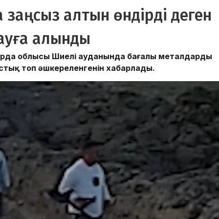
 заңсыз алтын өндірді деген
мауға алынды
ылорда облысы Шиелі ауданында бағалы металдарды
стық топ әшкереленгенін хабарлады.