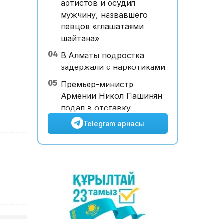
артистов и осудил
Ұлттық валютаны инфляция
мужчину, назвавшего
қарқынының баяулауы
певцов «глашатаями
қолдап отыр – сарапшылар
шайтана»
04
В Алматы подростка
задержали с наркотиками
05
Премьер-министр
Армении Никол Пашинян
подал в отставку
Telegram арнасы