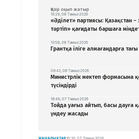
Қазір оқып жатыр
16:29, 08 Тамыз 2026
«Әділет» партиясы: Қазақстан –
тәртіп» қағидаты баршаға мінде
10:58, 08 Тамыз 2026
Грантқа іліге алмағандарға тағы 
09:42, 08 Тамыз 2026
Министрлік мектеп формасына 
түсіндірді
18:46, 07 Тамыз 2026
Тойда уағыз айтып, басы дауға 
үндеу жасады
ЖАҢАЛЫҚТАР
10:20, 07 Тамыз 2026