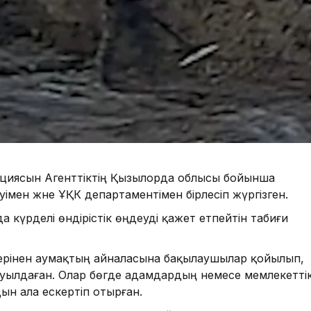
рациясын Агенттіктің Қызылорда облысы бойынша
імен және ҰҚК департаментімен бірлесіп жүргізген.
 күрделі өндірістік өңдеуді қажет етпейтін табиғи
лерінен аумақтың айналасына бақылаушылар қойылып,
уылдаған. Олар бөгде адамдардың немесе мемлекетті
ын ала ескертіп отырған.