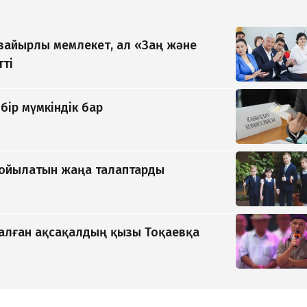
 зайырлы мемлекет, ал «Заң және
тті
бір мүмкіндік бар
қойылатын жаңа талаптарды
қалған ақсақалдың қызы Тоқаевқа