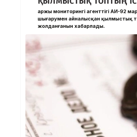
қылмыстық топтың іс
Қаржы мониторингі агенттігі АИ-92 ма
шығарумен айналысқан қылмыстық то
жолданғанын хабарлады.