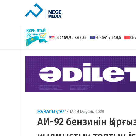
USD
469,9 / 468,35
EUR
541 / 540,5
CN
ЖАҢАЛЫҚТАР
17:17, 04 Маусым 2026
АИ-92 бензинін Қырғ