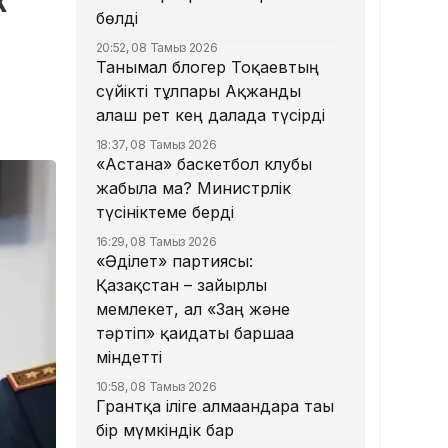
к
бөлді
20:52, 08 Тамыз 2026
Танымал блогер Тоқаевтың
сүйікті тұлпары Ақжанды
алғаш рет кең далада түсірді
18:37, 08 Тамыз 2026
«Астана» баскетбол клубы
жабыла ма? Министрлік
түсініктеме берді
16:29, 08 Тамыз 2026
«Әділет» партиясы:
Қазақстан – зайырлы
мемлекет, ал «Заң және
тәртіп» қағидаты баршаға
міндетті
10:58, 08 Тамыз 2026
Грантқа іліге алмағандарға тағы
бір мүмкіндік бар