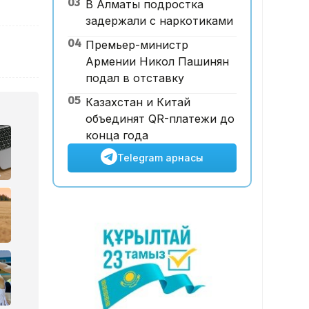
03
В Алматы подростка
аукционда 24,7 млрд теңгеге
задержали с наркотиками
сатылды
04
Премьер-министр
Армении Никол Пашинян
подал в отставку
05
Казахстан и Китай
объединят QR-платежи до
конца года
Telegram арнасы