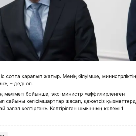
й, іс сотта қаралып жатыр. Менің білуімше, министрлікті
н», – деді ол.
ң мәліметі бойынша, экс-министр «аффилирленген
л сайынғы келісімшарттар жасап, қажетсіз қызметтерд
 залал келтірген». Келтірілген шығынның көлемі 1