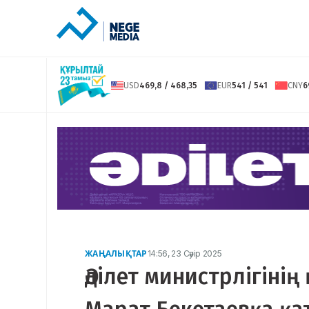
USD
469,8 / 468,35
EUR
541 / 541
CNY
6
ЖАҢАЛЫҚТАР
14:56, 23 Сәуір 2025
Әділет министрлігіні