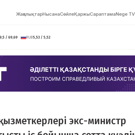
Жаңалықтар
Нысана
Сөйлe
Қаржы
Сараптама
Nege TV
9,5 / 69,69
RUB
5,53 / 5,52
ң қызметкерлері экс-министр