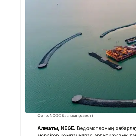
Фото: NCOC баспасөз қызметі
Алматы, NEGE.
Ведомствоның хабарлау
мердігер компаниялар арбитраждық тал