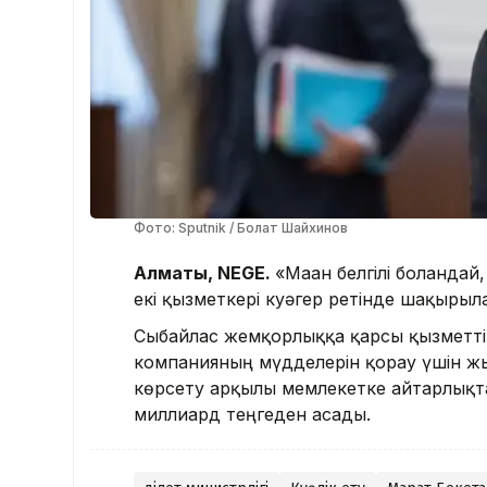
Фото: Sputnik / Болат Шайхинов
Алматы, NEGE.
«Маған белгілі болғанда
екі қызметкері куәгер ретінде шақырылға
Сыбайлас жемқорлыққа қарсы қызметті
компанияның мүдделерін қорғау үшін жы
көрсету арқылы мемлекетке айтарлықтай
миллиард теңгеден асады.