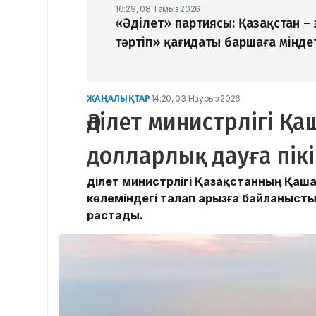
16:29, 08 Тамыз 2026
«Әділет» партиясы: Қазақстан –
тәртіп» қағидаты баршаға мінде
ЖАҢАЛЫҚТАР
14:20, 03 Наурыз 2026
Әділет министрлігі Қ
долларлық дауға пікі
Әділет министрлігі Қазақстанның Қа
көлеміндегі талап арызға байланыс
растады.