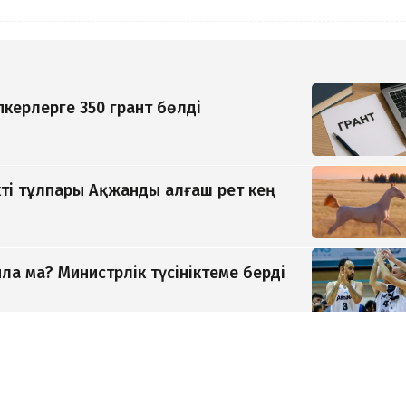
керлерге 350 грант бөлді
ті тұлпары Ақжанды алғаш рет кең
а ма? Министрлік түсініктеме берді
 зайырлы мемлекет, ал «Заң және
тті