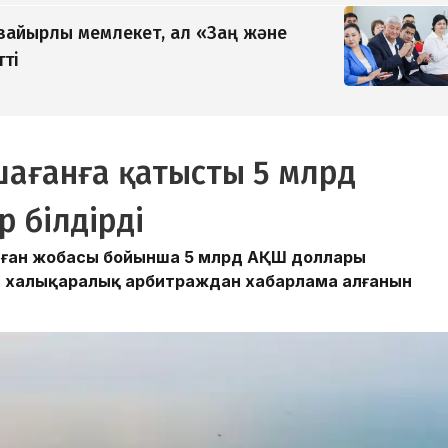
 зайырлы мемлекет, ал «Заң және
тті
ашағанға қатысты 5 млрд
р білдірді
шаған жобасы бойынша 5 млрд АҚШ доллары
ты халықаралық арбитраждан хабарлама алғанын