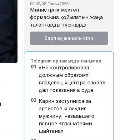
09:42, 08 Тамыз 2026
Министрлік мектеп
формасына қойылатын жаңа
талаптарды түсіндірді
18:46, 07 Тамыз 2026
Барлық жаңалықтар
Тойда уағыз айтып, басы дауға
қалған ақсақалдың қызы
Тоқаевқа үндеу жасады
Telegram арнамызда танымал
17:47, 07 Тамыз 2026
01
«Не контролировал
«Ресейден жеткізілген»:
должным образом»:
Алматыда жалған көлік
ң
владелец «Центра плова»
нөмірлерін сатқан тұрғын
дал показания в суде
ұсталды
02
Карин заступился за
17:29, 07 Тамыз 2026
і
ЕҮАК отырысында
артистов и осудил
электрондық сауда туралы
мужчину, назвавшего
келісімге қол қойылды
певцов «глашатаями
шайтана»
16:49, 07 Тамыз 2026
Алматыдағы «Байсат» базары