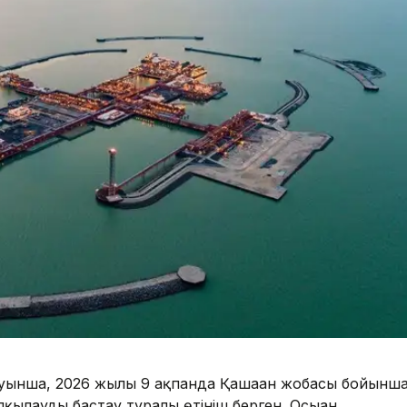
ынша, 2026 жылғы 9 ақпанда Қашаған жобасы бойынш
қылауды бастау туралы өтініш берген. Осыған