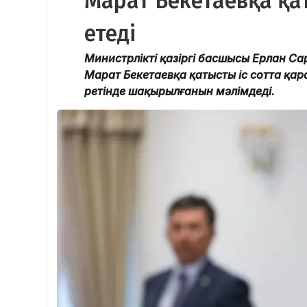
Марат Бекетаевқа қат
етеді
Министрліктің қазіргі басшысы Ерлан С
Марат Бекетаевқа қатысты іс сотта қара
ретінде шақырылғанын мәлімдеді.