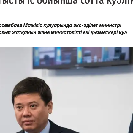
ысты іс бойынша сотта куәлі
арсембаев Мажіліс кулуарында экс-әділет министрі
лып жатқанын және министрліктің екі қызметкері куә