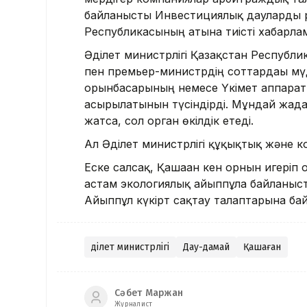
байланысты Инвестициялық дауларды р
Республикасының атына тиісті хабарлам
Әділет министрлігі Қазақстан Республик
пен премьер-министрдің соттардағы мүд
орынбасарының немесе Үкімет аппарат
асырылатынын түсіндірді. Мұндай жағд
жатса, сол орган өкілдік етеді.
Ал Әділет министрлігі құқықтық және к
Еске салсақ, Қашаған кен орнын игеріп
астам экологиялық айыппұлға байланыст
Айыппұл күкірт сақтау талаптарына бай
Әділет министрлігі
Дау-дамай
Қашаған
Сәбет Маржан
Журналист