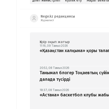
Әділет министрлігі
Куәлік ету
Марат Бекета
Nege.kz редакциясы
Журналист
Қазір оқып жатыр
11:16, 09 Тамыз 2026
«Қазақстан халқына» қоры талап
20:52, 08 Тамыз 2026
Танымал блогер Тоқаевтың сүйік
далада түсірді
18:37, 08 Тамыз 2026
«Астана» баскетбол клубы жабыл