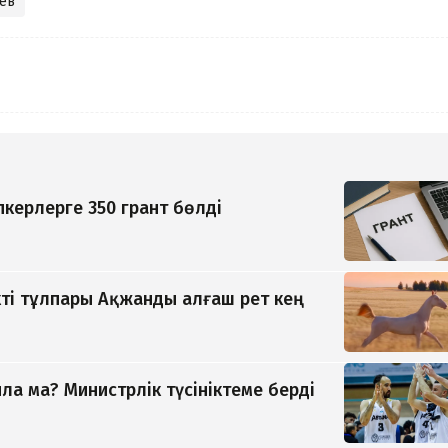
ев
керлерге 350 грант бөлді
ті тұлпары Ақжанды алғаш рет кең
а ма? Министрлік түсініктеме берді