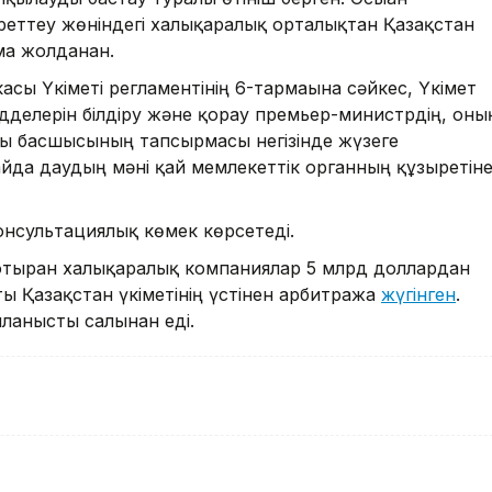
еттеу жөніндегі халықаралық орталықтан Қазақстан
а жолданған.
асы Үкіметі регламентінің 6-тармағына сәйкес, Үкімет
делерін білдіру және қорғау премьер-министрдің, оны
ы басшысының тапсырмасы негізінде жүзеге
айда даудың мәні қай мемлекеттік органның құзыретін
онсультациялық көмек көрсетеді.
 отырған халықаралық компаниялар 5 млрд доллардан
ы Қазақстан үкіметінің үстінен арбитражға
жүгінген
.
ланысты салынған еді.