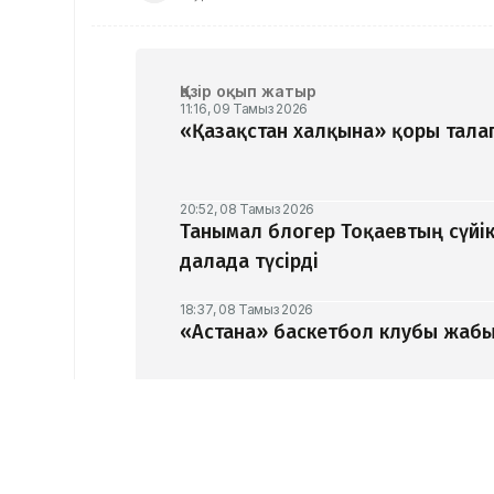
Қазір оқып жатыр
11:16, 09 Тамыз 2026
«Қазақстан халқына» қоры талап
20:52, 08 Тамыз 2026
Танымал блогер Тоқаевтың сүйік
далада түсірді
18:37, 08 Тамыз 2026
«Астана» баскетбол клубы жабыл
16:29, 08 Тамыз 2026
«Әділет» партиясы: Қазақстан –
тәртіп» қағидаты баршаға мінде