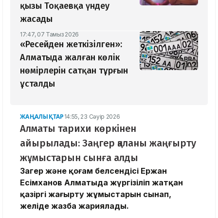
қызы Тоқаевқа үндеу
жасады
17:47, 07 Тамыз 2026
«Ресейден жеткізілген»:
Алматыда жалған көлік
нөмірлерін сатқан тұрғын
ұсталды
ЖАҢАЛЫҚТАР
14:55, 23 Сәуір 2026
Алматы тарихи көркінен
айырылады: Заңгер қаланы жаңғырту
жұмыстарын сынға алды
Заңгер және қоғам белсендісі Ержан
Есімханов Алматыда жүргізіліп жатқан
қазіргі жаңғырту жұмыстарын сынап,
желіде жазба жариялады.