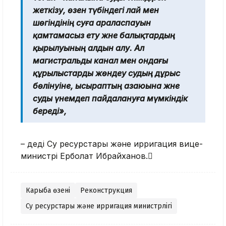
жеткізу, өзен түбіндегі лай мен
шөгіндінің суға араласпауын
қамтамасыз ету және балықтардың
қырылуының алдын алу. Ал
магистральды канал мен ондағы
құрылыстарды жөндеу судың дұрыс
бөлінуіне, ысыраптың азаюына және
суды үнемдеп пайдалануға мүмкіндік
береді»,
– деді Су ресурстары және ирригация вице-
министрі Ерболат Ибрайханов.
Карғыба өзені
Реконструкция
Су ресурстары және ирригация министрлігі