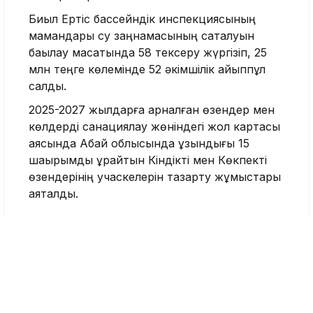
Биыл Ертіс бассейндік инспекциясының
мамандары су заңнамасының сақталуын
бақылау мақсатында 58 тексеру жүргізіп, 25
млн теңге көлемінде 52 әкімшілік айыппұл
салды.
2025-2027 жылдарға арналған өзендер мен
көлдерді санациялау жөніндегі жол картасы
аясында Абай облысында ұзындығы 15
шақырымды құрайтын Кіндікті мен Көкпекті
өзендерінің учаскелерін тазарту жұмыстары
аяқталды.
«Экологиялық мақсатта су жіберу
жұмыстары жыл сайын экожүйелер
мен биологиялық алуан түрлілікті
сақтау, сондай-ақ су нысандарын
ластанудан және таусылудан қорғау