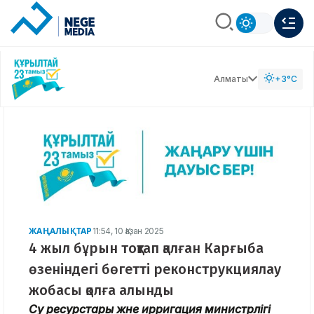
Алматы
+3°C
ЖАҢАЛЫҚТАР
11:54, 10 Қазан 2025
4 жыл бұрын тоқтап қалған Карғыба
өзеніндегі бөгетті реконструкциялау
жобасы қолға алынды
Су ресурстары және ирригация министрлігі