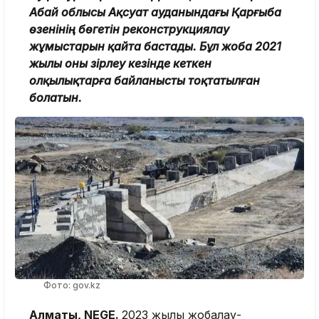
Абай облысы Ақсуат ауданындағы Қарғыба
өзенінің бөгетін реконструкциялау
жұмыстарын қайта бастады. Бұл жоба 2021
жылы оны әзірлеу кезінде кеткен
олқылықтарға байланысты тоқтатылған
болатын.
Фото: gov.kz
Алматы, NEGE.
2023 жылы жобалау-