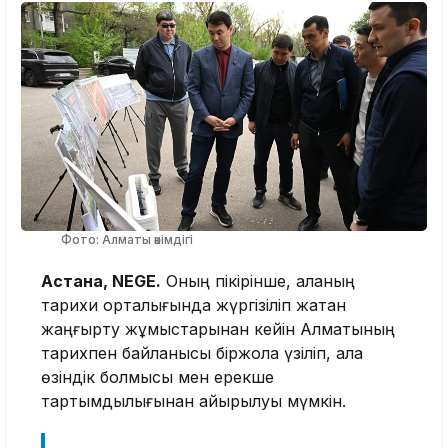
Фото: Алматы әкімдігі
Астана, NEGE.
Оның пікірінше, қаланың
тарихи орталығында жүргізіліп жатқан
жаңғырту жұмыстарынан кейін Алматының
тарихпен байланысы біржола үзіліп, қала
өзіндік болмысы мен ерекше
тартымдылығынан айырылуы мүмкін.