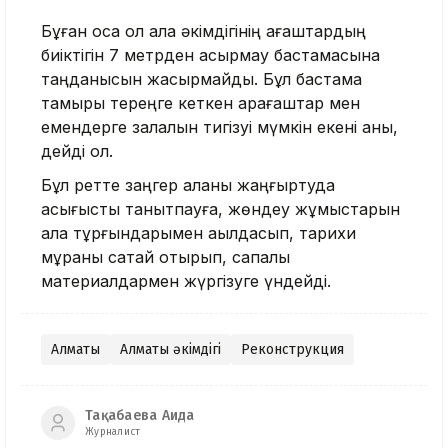
Бұған қоса ол қала әкімдігінің ағаштардың
биіктігін 7 метрден асырмау бастамасына
таңданысын жасырмайды. Бұл бастама
тамыры тереңге кеткен қарағаштар мен
емендерге залалын тигізуі мүмкін екені анық,
дейді ол.
Бұл ретте заңгер қаланы жаңғыртуда
асығыстық танытпауға, жөндеу жұмыстарын
қала тұрғындарымен ақылдасып, тарихи
мұраны сақтай отырып, сапалы
материалдармен жүргізуге үндейді.
Алматы
Алматы әкімдігі
Реконструкция
Тақабаева Аида
Журналист