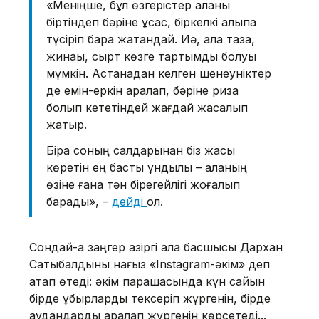
«Меніңше, бұл өзгерістер қаланы
біртіндеп бәріне ұқсас, біркелкі қалыпқа
түсіріп бара жатқандай. Иә, қала таза,
жинақы, сырт көзге тартымды болуы
мүмкін. Астанадан келген шенеуніктер
де емін-еркін аралап, бәріне риза
болып кететіндей жағдай жасалып
жатыр.
Бірақ соның салдарынан біз жақсы
көретін ең басты құндылық – қаланың
өзіне ғана тән бірегейлігі жоғалып
барады», –
дейді
ол.
Сондай-ақ заңгер қазіргі қала басшысы Дархан
Сатыбалдыны нағыз «Instagram-әкім» деп
атап өтеді: әкім парақшасында күн сайын
бірде құбырларды тексеріп жүргенін, бірде
аудандарды аралап жүргенін көрсетеді...