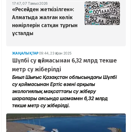
17:47, 07 Тамыз 2026
«Ресейден жеткізілген»:
Алматыда жалған көлік
нөмірлерін сатқан тұрғын
ұсталды
ЖАҢАЛЫҚТАР
09:44, 23 Қазан 2025
Шүлбі су қоймасынан 6,32 млрд текше
метр су жіберілді
Биыл Шығыс Қазақстан облысындағы Шүлбі
су қоймасынан Ертіс өзені арқылы
экологиялық мақсаттағы су жіберу
шаралары аясында шамамен 6,32 млрд
текше метр су жіберілді.