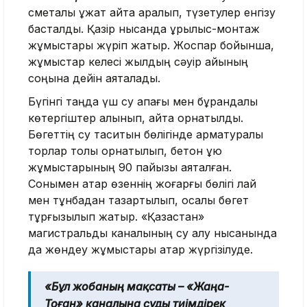
сметалық құжат қайта қаралып, түзетулер енгізу
басталды. Қазір нысанда құрылыс-монтаж
жұмыстары жүріп жатыр. Жоспар бойынша,
жұмыстар келесі жылдың сәуір айының
соңына дейін аяқталады.
Бүгінгі таңда үш су қақпағы мен бұрандалы
көтергіштер алынып, қайта орнатылды.
Бөгеттің су таситын бөлігінде арматуралық
торлар толық орнатылып, бетон құю
жұмыстарының 90 пайызы аяқталған.
Сонымен қатар өзеннің жоғарғы бөлігі лай
мен тұнбадан тазартылып, қосалқы бөгет
тұрғызылып жатыр. «Қазақстан»
магистральды каналының су алу нысанында
да жөндеу жұмыстары қатар жүргізілуде.
«Бұл жобаның мақсаты – «Жаңа-
Тоған» каналына суды тиімдірек