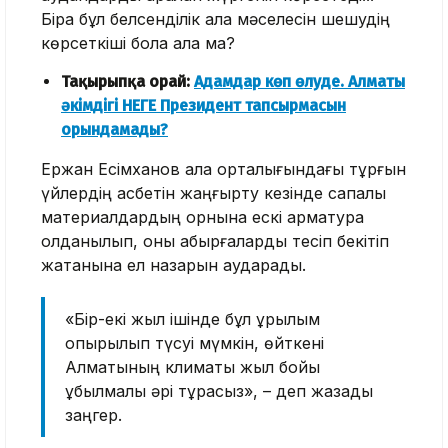
Бірақ бұл белсенділік қала мәселесін шешудің
көрсеткіші бола ала ма?
Тақырыпқа орай:
Адамдар көп өлуде. Алматы
әкімдігі НЕГЕ Президент тапсырмасын
орындамады?
Ержан Есімханов қала орталығындағы тұрғын
үйлердің қасбетін жаңғырту кезінде сапалы
материалдардың орнына ескі арматура
қолданылып, оны қабырғаларды тесіп бекітіп
жатқанына ел назарын аударады.
«Бір-екі жыл ішінде бұл құрылым
опырылып түсуі мүмкін, өйткені
Алматының климаты жыл бойы
құбылмалы әрі тұрақсыз», – деп жазады
заңгер.