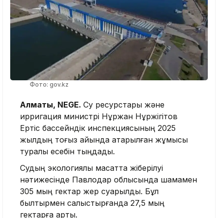
Фото: gov.kz
Алматы, NEGE.
Су ресурстары және
ирригация министрі Нұржан Нұржігітов
Ертіс бассейндік инспекциясының 2025
жылдың тоғыз айында атқарылған жұмысы
туралы есебін тыңдады.
Судың экологиялық мақсатта жіберілуі
нәтижесінде Павлодар облысында шамамен
305 мың гектар жер суарылды. Бұл
былтырмен салыстырғанда 27,5 мың
гектарға артық.