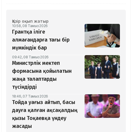
Қазір оқып жатыр
10:58, 08 Тамыз 2026
Грантқа іліге
алмағандарға тағы бір
мүмкіндік бар
09:42, 08 Тамыз 2026
Министрлік мектеп
формасына қойылатын
жаңа талаптарды
түсіндірді
18:46, 07 Тамыз 2026
Тойда уағыз айтып, басы
дауға қалған ақсақалдың
қызы Тоқаевқа үндеу
жасады