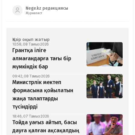
Nege.kz редакциясы
Журналист
Қазір оқып жатыр
10:58, 08 Тамыз 2026
Грантқа іліге
алмағандарға тағы бір
мүмкіндік бар
09:42, 08 Тамыз 2026
Министрлік мектеп
формасына қойылатын
жаңа талаптарды
түсіндірді
18:46, 07 Тамыз 2026
Тойда уағыз айтып, басы
дауға қалған ақсақалдың