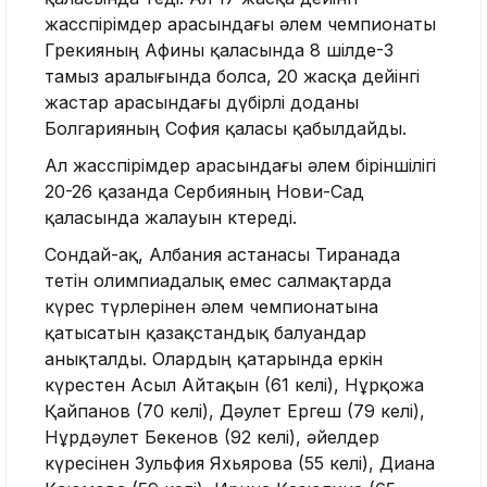
жасөспірімдер арасындағы әлем чемпионаты
Грекияның Афины қаласында 8 шілде-3
тамыз аралығында болса, 20 жасқа дейінгі
жастар арасындағы дүбірлі доданы
Болгарияның София қаласы қабылдайды.
Ал жасөспірімдер арасындағы әлем біріншілігі
20-26 қазанда Сербияның Нови-Сад
қаласында жалауын көтереді.
Сондай-ақ, Албания астанасы Тиранада
өтетін олимпиадалық емес салмақтарда
күрес түрлерінен әлем чемпионатына
қатысатын қазақстандық балуандар
анықталды. Олардың қатарында еркін
күрестен Асыл Айтақын (61 келі), Нұрқожа
Қайпанов (70 келі), Дәулет Ергеш (79 келі),
Нұрдәулет Бекенов (92 келі), әйелдер
күресінен Зульфия Яхьярова (55 келі), Диана