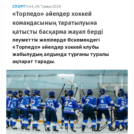
СПОРТ
11:44, 06 Тамыз 2026
«Торпедо» әйелдер хоккей
командасының таратылуына
қатысты басқарма жауап берді
Әлеуметтік желілерде Өскемендегі
«Торпедо» әйелдер хоккей клубы
жабылудың алдында тұрғаны туралы
ақпарат тарады.