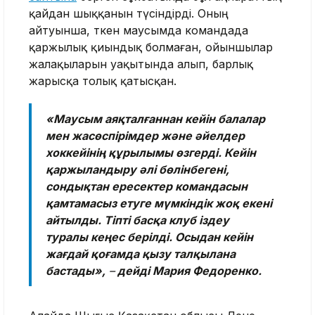
қайдан шыққанын түсіндірді. Оның
айтуынша, өткен маусымда командада
қаржылық қиындық болмаған, ойыншылар
жалақыларын уақытында алып, барлық
жарысқа толық қатысқан.
«Маусым аяқталғаннан кейін балалар
мен жасөспірімдер және әйелдер
хоккейінің құрылымы өзгерді. Кейін
қаржыландыру әлі бөлінбегені,
сондықтан ересектер командасын
қамтамасыз етуге мүмкіндік жоқ екені
айтылды. Тіпті басқа клуб іздеу
туралы кеңес берілді. Осыдан кейін
жағдай қоғамда қызу талқылана
бастады»,
–
дейді Мария Федоренко.