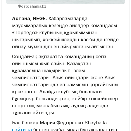
Фото: shaiba.kz
Астана, NEGE.
Хабарламаларда
маусымаралық кезеңде әйелдер командасы
«Торпедо» клубының құрылымынан
шығарылып, хоккейшілердің кәсіби деңгейде
ойнау мүмкіндігінен айырылғаны айтылған.
Сондай-ақ ақпаратта команданың сегіз
ойыншысы жыл сайын Қазақстан
құрамасына шақырылып, әлем
чемпионаттары, Азия ойындары және Азия
чемпионаттарында ел намысын қорғайтыны
көрсетілген. Алайда клубтың болашағы
бұлыңғыр болғандықтан, кейбір хоккейшілер
спорттық мансабын аяқтаудың алдында
тұрғаны айтылды.
Бас бапкер Мария Федоренко Shayba.kz
сайтына
берген сұхбатында бұл ақпараттың