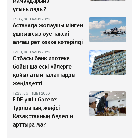
мамандарына
ұсынылады?
14:05, 06 Тамыз 2026
Астанада жолаушы мінген
ұшқышсыз әуе таксиі
алғаш рет көкке көтерілді
12:33, 06 Тамыз 2026
Отбасы банк ипотека
бойынша ескі үйлерге
қойылатын талаптарды
жеңілдетті
12:28, 06 Тамыз 2026
​FIDE үшін бәсеке:
Турловтың жеңісі
Қазақстанның беделін
арттыра ма?