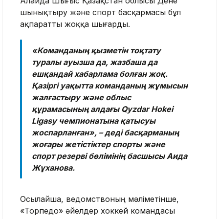
Алайда Шығыс Қазақстан облысы Дене
шынықтыру және спорт басқармасы бұл
ақпаратты жоққа шығарды.
«Команданың қызметін тоқтату
туралы ауызша да, жазбаша да
ешқандай хабарлама болған жоқ.
Қазіргі уақытта команданың жұмысын
жалғастыру және облыс
құрамасының алдағы Qyzdar Hokei
Ligasy чемпионатына қатысуы
жоспарланған», – деді басқарманың
жоғары жетістіктер спорты және
спорт резерві бөлімінің басшысы Аида
Жұханова.
Осылайша, ведомствоның мәліметінше,
«Торпедо» әйелдер хоккей командасы