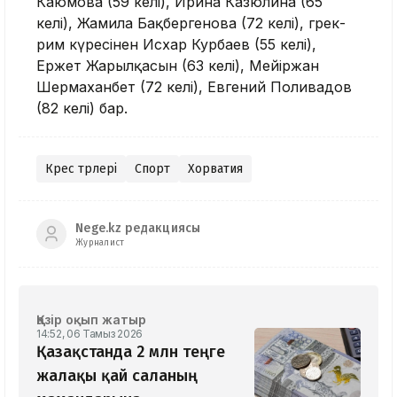
Каюмова (59 келі), Ирина Казюлина (65
келі), Жамила Бақбергенова (72 келі), грек-
рим күресінен Исхар Курбаев (55 келі),
Ержет Жарылқасын (63 келі), Мейіржан
Шермаханбет (72 келі), Евгений Поливадов
(82 келі) бар.
Күрес түрлері
Спорт
Хорватия
Nege.kz редакциясы
Журналист
Қазір оқып жатыр
14:52, 06 Тамыз 2026
Қазақстанда 2 млн теңге
жалақы қай саланың