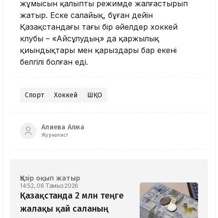
жұмысын қалыпты режимде жалғастырып
жатыр. Еске салайық, бұған дейін
Қазақстандағы тағы бір әйелдер хоккей
клубы – «Айсұлудың» да қаржылық
қиындықтары мен қарыздары бар екені
белгілі болған еді.
Спорт
Хоккей
ШҚО
Алиева Алма
Журналист
Қазір оқып жатыр
14:52, 06 Тамыз 2026
Қазақстанда 2 млн теңге
жалақы қай саланың