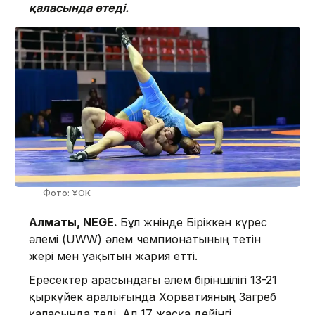
қаласында өтеді.
Фото: ҰОК
Алматы, NEGE.
Бұл жөнінде Біріккен күрес
әлемі (UWW) әлем чемпионатының өтетін
жері мен уақытын жария етті.
Ересектер арасындағы әлем біріншілігі 13-21
қыркүйек аралығында Хорватияның Загреб
қаласында өтеді. Ал 17 жасқа дейінгі