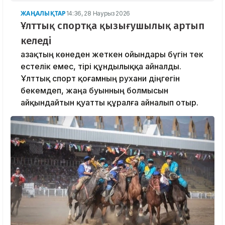
ЖАҢАЛЫҚТАР
14:36, 28 Наурыз 2026
Ұлттық спортқа қызығушылық артып
келеді
Қазақтың көнеден жеткен ойындары бүгін тек
естелік емес, тірі құндылыққа айналды.
Ұлттық спорт қоғамның рухани діңгегін
бекемдеп, жаңа буынның болмысын
айқындайтын қуатты құралға айналып отыр.