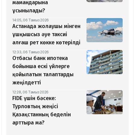
мамандарына
ұсынылады?
14:05, 06 Тамыз 2026
Астанада жолаушы мінген
ұшқышсыз әуе таксиі
алғаш рет көкке көтерілді
12:33, 06 Тамыз 2026
Отбасы банк ипотека
бойынша ескі үйлерге
қойылатын талаптарды
жеңілдетті
12:28, 06 Тамыз 2026
​FIDE үшін бәсеке:
Турловтың жеңісі
Қазақстанның беделін
арттыра ма?