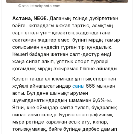
Фото: istockphoto.com
Астана, NEGE.
Даланың төсінде дүбірлеткен
бәйге, көкпардағы көкжал тартыс, асықтың
сарт еткен үні – қазақтың жадында ғана
сақталған жәдігер емес, бүгінгі өмірдің тамыр
соғысымен үндесіп тұрған тірі құндылық.
Кешегі бабадан жеткен салт-дәстүр енді
жаңа сипат алып, ұлттық спорт түрлері
қоғамдық өмірдің ажырамас бөлігіне айналды.
Қазіргі таңда ел көлемінде ұлттық спортпен
жүйелі айналысатындар
саны
666 мыңнан
асты. Бұл дене шынықтырумен
шұғылданатындардың шамамен 9,6%-ы.
Яғни, көне ойындар қайта түлеп, бұқаралық
сипат алып келеді. Бұрын этнографиялық
мұра ретінде қаралған асық ату, көкпар,
тоғызқұмалақ, бәйге бүгінде дербес дамып