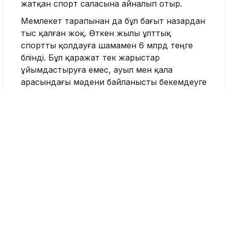
жатқан спорт саласына айналып отыр.
Мемлекет тарапынан да бұл бағыт назардан
тыс қалған жоқ. Өткен жылы ұлттық
спортты қолдауға шамамен 6 млрд теңге
бөлінді. Бұл қаражат тек жарыстар
ұйымдастыруға емес, ауыл мен қала
арасындағы мәдени байланысты бекемдеуге
бағытталды. Өйткені ұлттық ойын жәй ғана
сайыс емес, ол – ұлттың коды, тарихи
жадының ажырамас бөлігі.
Бүгінде елімізде 11 ұлттық спорт түрі ресми
түрде басым бағыт ретінде мойындалған.
Олардың қатарында көкпар мен аударыспақ
секілді ат спорты, қазақ күресі сияқты күш
пен жігерді талап ететін өнер, сондай-ақ
тоғызқұмалақ секілді зияткерлік ойын бар.
Соның ішінде құсбегілік, тоғызқұмалақ, қазақ
күресі және асық ату ЮНЕСКО-ның