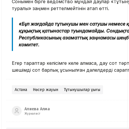
Сонымен бірге ведомство мұндай даулар «Тұты
туралы» заңмен реттелмейтінін атап өтті.
«Бұл жағдайда тұтынушы мен сатушы немесе 
құқықтық қатынастар туындамайды. Сондықта
Республикасының азаматтық заңнамасы шеңб
комитет.
Егер тараптар келісімге келе алмаса, дау сот тәрт
шешімді сот барлық ұсынылған дәлелдерді сарап
Астана
Нөсер жауын
Тұтынушылар құқығы
Алиева Алма
Журналист