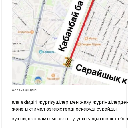
Астана әкімдігі
Қала әкімдігі жүргізушілер мен жаяу жүргіншілер
және ықтимал өзгерістерді ескеруді сұрайды.
Қауіпсіздікті қамтамасыз ету үшін уақытша жол бе