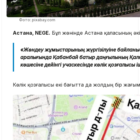
Фото: pixabay.com
Астана, NEGE.
Бұл жөнінде Астана қаласының әкі
«Жөндеу жұмыстарының жүргізілуіне байланы
аралығында Қабанбай батыр даңғылының Қал
көшесіне дейінгі учаскесінде көлік қозғалысы
Көлік қозғалысы екі бағытта да жолдың бір жағ