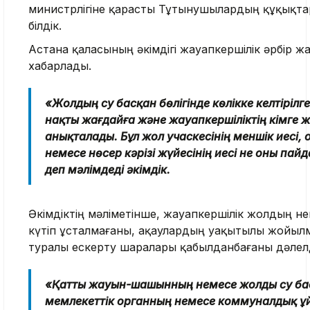
министрлігіне қарасты Тұтынушылардың құқықта
білдік.
Астана қаласының әкімдігі жауапкершілік әрбір
хабарлады.
«Жолдың су басқан бөлігінде көлікке келтірілге
нақты жағдайға және жауапкершіліктің кімге 
анықталады. Бұл жол учаскесінің меншік иесі,
немесе нөсер кәрізі жүйесінің иесі не оны па
деп мәлімдеді әкімдік.
Әкімдіктің мәліметінше, жауапкершілік жолдың не
күтіп ұсталмағаны, ақаулардың уақытылы жойылм
туралы ескерту шаралары қабылданбағаны дәлел
«Қатты жауын-шашынның немесе жолды су бас
мемлекеттік органның немесе коммуналдық ұ