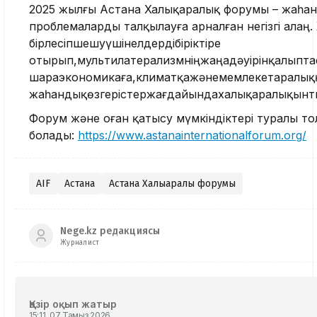
2025 жылғы Астана Халықаралық форумы – жаһанд
проблемаларды талқылауға арналған негізгі ала
бірлесіпшешуүшінелдердібіріктіре
отырып,мультилатерализмніңжаңадәуірінқалыптас
шараэкономикаға,климатқажәнемемлекетаралыққ
жаһандықөзгерістержағдайындахалықаралықынты
Форум және оған қатысу мүмкіндіктері туралы т
болады:
https://www.astanainternationalforum.org/
AIF
Астана
Астана Халықаралық форумы
Nege.kz редакциясы
Журналист
Қазір оқып жатыр
15:11, 07 Тамыз 2026