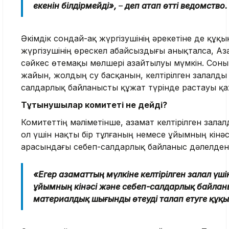
екенін білдірмейді»,
–
деп атап өтті ведомство.
Әкімдік сондай-ақ жүргізушінің әрекетіне де құқық
жүргізушінің өрескел абайсыздығы анықталса, Аз
сәйкес өтемақы мөлшері азайтылуы мүмкін. Соным
жайын, жолдың су басқанын, келтірілген залалд
салдарлық байланысты құжат түрінде растауы қ
Тұтынушылар комитеті не дейді?
Комитеттің мәліметінше, азамат келтірілген зала
ол үшін нақты бір тұлғаның немесе ұйымның кінәс
арасындағы себеп-салдарлық байланыс дәлелдену
«Егер азаматтың мүлкіне келтірілген залал үшін
ұйымның кінәсі және себеп-салдарлық байланы
материалдық шығынды өтеуді талап етуге құқ