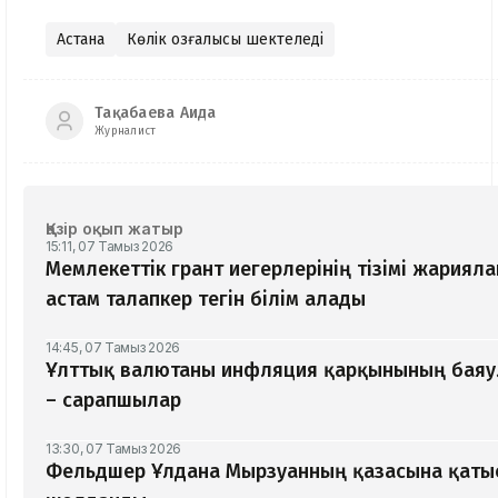
Астана
Көлік қозғалысы шектеледі
Тақабаева Аида
Журналист
Қазір оқып жатыр
15:11, 07 Тамыз 2026
Мемлекеттік грант иегерлерінің тізімі жариял
астам талапкер тегін білім алады
14:45, 07 Тамыз 2026
Ұлттық валютаны инфляция қарқынының баяу
– сарапшылар
13:30, 07 Тамыз 2026
Фельдшер Ұлдана Мырзуанның қазасына қатыс