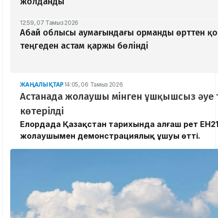
жолданды
12:59, 07 Тамыз 2026
Абай облысы аумағындағы орманды өрттен қо
теңгеден астам қаржы бөлінді
ЖАҢАЛЫҚТАР
14:05, 06 Тамыз 2026
Астанада жолаушы мінген ұшқышсыз әуе т
көтерілді
Елордада Қазақстан тарихында алғаш рет EH21
жолаушымен демонстрациялық ұшуы өтті.