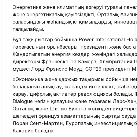
Энергетика және климаттың өзгеруі туралы пане
және энергетикалық қауіпсіздікті, Орталық Азия
саласындағы жаһандық іс-қимылдарды, инноваци
талқылайды.
Бұл тақырыптар бойынша Power International Hol
төрағасының орынбасары, президенті және бас 
Жаңартылатын энергия көздері жөніндегі халықара
директоры Франческо Ла Камера, Ұлыбритания 
мүшесі Лорд Фрэнсис Моуд, СОР29 президенті Мұ
«Экономика және қаржы» тақырыбы бойынша негіз
болашағын анықтау, жасанды интеллект, жаһанд
қарау, цифрлық активтер революциясы болады. Ф
Dialogue негізін қалаушы және төрағасы Ларс-Хе
Орталық және Шығыс Еуропа жөніндегі вице-пре
шетелдегі француз азаматтарының сыртқы сауда 
Лоран Сент-Мартен, Еуропалық инвестициялық б
Какорис болады.