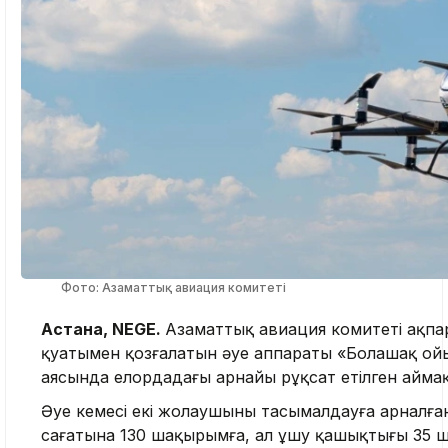
Фото: Азаматтық авиация комитеті
Астана, NEGE.
Азаматтық авиация комитеті ақпа
қуатымен қозғалатын әуе аппараты «Болашақ ой
аясында елордадағы арнайы рұқсат етілген айм
Әуе кемесі екі жолаушыны тасымалдауға арналғ
сағатына 130 шақырымға, ал ұшу қашықтығы 35 ш