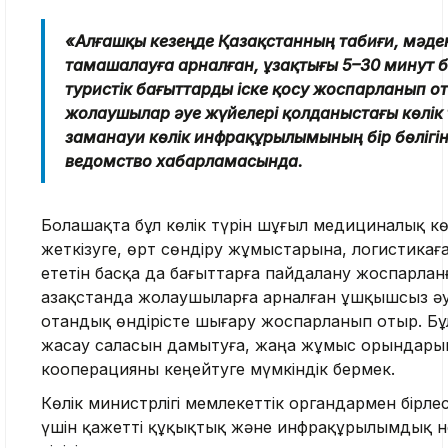
«Алғашқы кезеңде Қазақстанның табиғи, мәден
тамашалауға арналған, ұзақтығы 5–30 минут 
туристік бағыттарды іске қосу жоспарланып 
жолаушылар әуе жүйелері қолданыстағы көлік т
заманауи көлік инфрақұрылымының бір бөлігін
ведомство хабарламасында.
Болашақта бұл көлік түрін шұғыл медициналық кө
жеткізуге, өрт сөндіру жұмыстарына, логистикағ
ететін басқа да бағыттарға пайдалану жоспарлан
Қазақстанда жолаушыларға арналған ұшқышсыз әу
отандық өндірісте шығару жоспарланып отыр. Б
жасау саласын дамытуға, жаңа жұмыс орындарын
кооперацияны кеңейтуге мүмкіндік бермек.
Көлік министрлігі мемлекеттік органдармен бірлес
үшін қажетті құқықтық және инфрақұрылымдық н