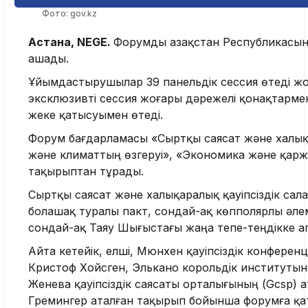
Фото: gov.kz
Астана, NEGE.
Форумды Қазақстан Республикасын
ашады.
Ұйымдастырушылар 39 панельдік сессия өтеді жо
эксклюзивті сессия жоғары дәрежелі қонақтарм
жеке қатысуымен өтеді.
Форум бағдарламасы «Сыртқы саясат және халықа
және климаттың өзгеруі», «Экономика және қаржы
тақырыптан тұрады.
Сыртқы саясат және халықаралық қауіпсіздік са
болашақ туралы пакт, сондай-ақ көпполярлы әле
сондай-ақ Таяу Шығыстағы жаңа тепе-теңдікке 
Айта кетейік, елші, Мюнхен қауіпсіздік конферен
Кристоф Хойсген, Элькано корольдік институты
Женева қауіпсіздік саясаты орталығының (Gcsp)
Гремингер аталған тақырып бойынша форумға қ