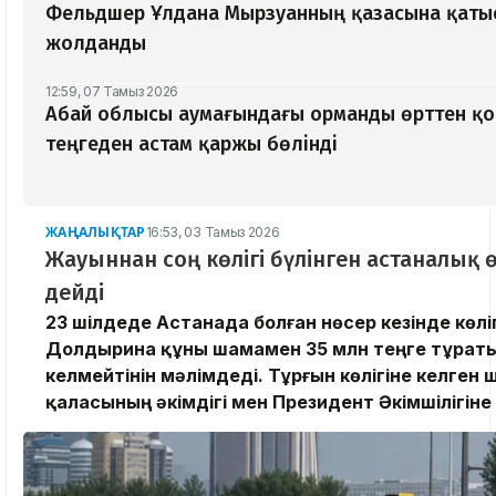
Фельдшер Ұлдана Мырзуанның қазасына қатыс
жолданды
12:59, 07 Тамыз 2026
Абай облысы аумағындағы орманды өрттен қо
теңгеден астам қаржы бөлінді
ЖАҢАЛЫҚТАР
16:53, 03 Тамыз 2026
Жауыннан соң көлігі бүлінген астаналық ө
дейді
23 шілдеде Астанада болған нөсер кезінде көлі
Долдырина құны шамамен 35 млн теңге тұра
келмейтінін мәлімдеді. Тұрғын көлігіне келген
қаласының әкімдігі мен Президент Әкімшілігіне ж