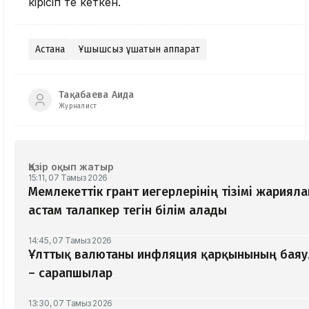
кірісіп те кеткен.
Астана
Ұшқышсыз ұшатын аппарат
Тақабаева Аида
Журналист
Қазір оқып жатыр
15:11, 07 Тамыз 2026
Мемлекеттік грант иегерлерінің тізімі жариял
астам талапкер тегін білім алады
14:45, 07 Тамыз 2026
Ұлттық валютаны инфляция қарқынының баяу
– сарапшылар
13:30, 07 Тамыз 2026