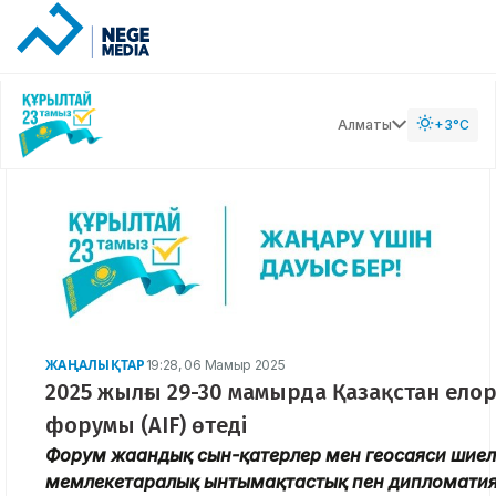
Алматы
+3°C
ЖАҢАЛЫҚТАР
19:28, 06 Мамыр 2025
2025 жылғы 29-30 мамырда Қазақстан ел
форумы (AIF) өтеді
Форум жаһандық сын-қатерлер мен геосаяси шие
мемлекетаралық ынтымақтастық пен дипломатия