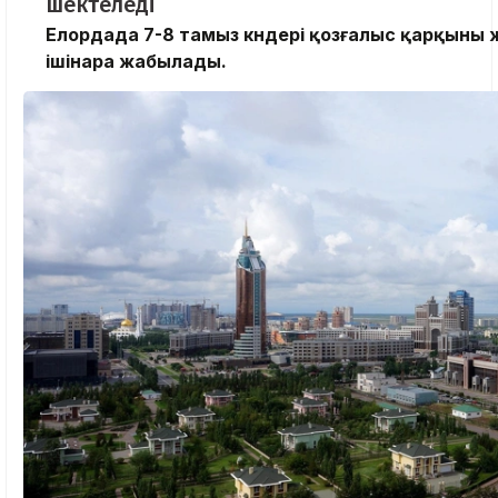
шектеледі
Елордада 7-8 тамыз күндері қозғалыс қарқыны
ішінара жабылады.