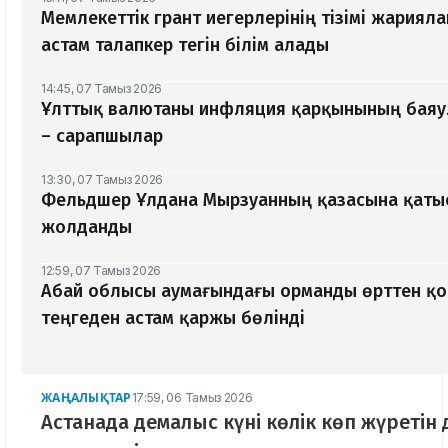
Мемлекеттік грант иегерлерінің тізімі жариял
астам талапкер тегін білім алады
14:45, 07 Тамыз 2026
Ұлттық валютаны инфляция қарқынының баяу
– сарапшылар
13:30, 07 Тамыз 2026
Фельдшер Ұлдана Мырзуанның қазасына қатыс
жолданды
12:59, 07 Тамыз 2026
Абай облысы аумағындағы орманды өрттен қо
теңгеден астам қаржы бөлінді
ЖАҢАЛЫҚТАР
17:59, 06 Тамыз 2026
Астанада демалыс күні көлік көп жүретін 