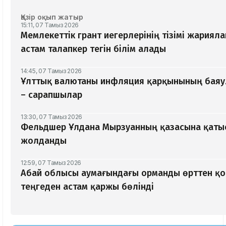
Қазір оқып жатыр
15:11, 07 Тамыз 2026
Мемлекеттік грант иегерлерінің тізімі жариял
астам талапкер тегін білім алады
14:45, 07 Тамыз 2026
Ұлттық валютаны инфляция қарқынының баяу
– сарапшылар
13:30, 07 Тамыз 2026
Фельдшер Ұлдана Мырзуанның қазасына қатыс
жолданды
12:59, 07 Тамыз 2026
Абай облысы аумағындағы орманды өрттен қо
теңгеден астам қаржы бөлінді