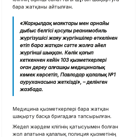
бара жатқаны айтылған.
«Жарқылдақ маяктары мен арнайы
дыбыс белгісі қосулы реанимобиль
жүргізушісі жаяу жүргіншілер өткелінен
өтіп бара жатқан сәтте жолға әйел
жүргінші шыққан. Көлік қағып
кеткеннен кейін 103 қызметкерлері
оған дереу алғашқы медициналық
көмек көрсетіп, Павлодар қалалық №1
ауруханасына жеткізді», – делінген
жазбада.
Медицина қызметкерлері бара жатқан
шақырту басқа бригадаға тапсырылған.
Жедел жәрдем көлігінің қатысуымен болған
жол апатына қалалық полиция қызметінің