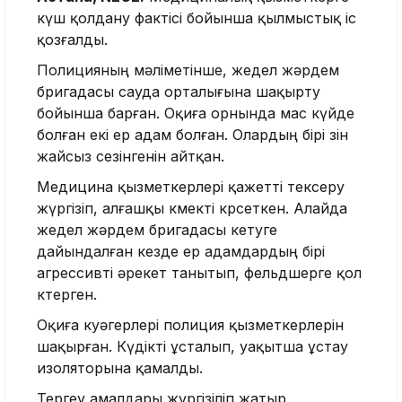
күш қолдану фактісі бойынша қылмыстық іс
қозғалды.
Полицияның мәліметінше, жедел жәрдем
бригадасы сауда орталығына шақырту
бойынша барған. Оқиға орнында мас күйде
болған екі ер адам болған. Олардың бірі өзін
жайсыз сезінгенін айтқан.
Медицина қызметкерлері қажетті тексеру
жүргізіп, алғашқы көмекті көрсеткен. Алайда
жедел жәрдем бригадасы кетуге
дайындалған кезде ер адамдардың бірі
агрессивті әрекет танытып, фельдшерге қол
көтерген.
Оқиға куәгерлері полиция қызметкерлерін
шақырған. Күдікті ұсталып, уақытша ұстау
изоляторына қамалды.
Тергеу амалдары жүргізіліп жатыр.