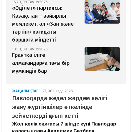
16:29, 08 Тамыз 2026
«Әділет» партиясы:
Қазақстан – зайырлы
мемлекет, ал «Заң және
тәртіп» қағидаты
баршаға міндетті
10:58, 08 Тамыз 2026
Грантқа іліге
алмағандарға тағы бір
мүмкіндік бар
ЖАҢАЛЫҚТАР
11:27, 08 Шілде 2026
Павлодарда жедел жәрдем көлігі
жаяу жүргіншілер өткелінде
зейнеткерді қағып кетті
Жол-көлік оқиғасы 7 шілде күні Павлодар
қаласындағы Академик Сәтбаев