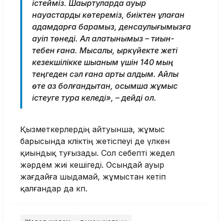
істейміз. Шақыртуларда ауыр
науқастарды көтереміз, биіктен құлаған
адамдарға барамыз, денсаулығымызға
қауіп төнеді. Ал алатынымыз – тиын-
тебен ғана. Мысалы, қыркүйекте жеті
кезекшілікке шыққаным үшін 140 мың
теңгеден сәл ғана артық алдым. Айлық
өте аз болғандықтан, қосымша жұмыс
істеуге тура келеді», – дейді ол.
Қызметкерлердің айтуынша, жұмыс
барысында көліктің жетіспеуі де үлкен
қиындық туғызады. Сол себепті жедел
жәрдем жиі кешігеді. Осындай ауыр
жағдайға шыдамай, жұмыстан кетіп
қалғандар да көп.