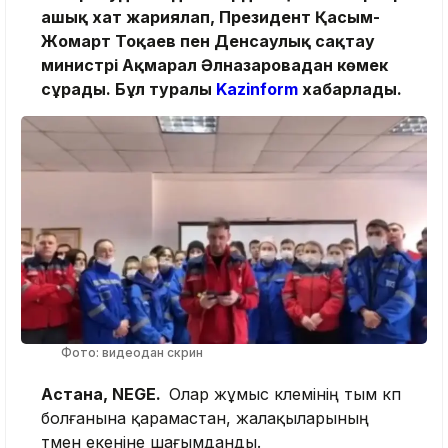
ашық хат жариялап, Президент Қасым-
Жомарт Тоқаев пен Денсаулық сақтау
министрі Ақмарал Әлназаровадан көмек
сұрады. Бұл туралы
Kazinform
хабарлады.
Фото: видеодан скрин
Астана, NEGE.
Олар жұмыс көлемінің тым көп
болғанына қарамастан, жалақыларының
төмен екеніне шағымданды.