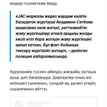
өкілдері түсініктеме берді.
«JAC маркалы жедел жәрдем көлігін
басқарған жүргізуші Академик Сәтбаев
көшесімен келе жатып, реттелмейтін
жаяу жүргіншілер өткелі арқылы жолды
кесіп өтіп бара жатқан жаяу жүргіншіні
қағып кеткен. Бұл факт бойынша
тексеру жүргізіліп жатыр», – делінген
полиция хабарламасында.
Ауруханаға түскен әйелдің жағдайы орташа
ауыр деп бағалануда. Дәрігерлер оның екі
жіліншегі сынғанын, сондай-ақ денесі көгеріп,
сырылғанын айтты.