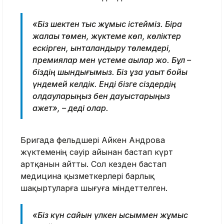
«Біз шектен тыс жұмыс істейміз. Бірақ
жалақы төмен, жүктеме көп, көліктер
ескірген, ынталандыру төлемдері,
премиялар мен үстеме ақылар жоқ. Бұл –
біздің шындығымыз. Біз ұзақ уақыт бойы
үндемей келдік. Енді бізге сіздердің
қолдауларыңыз бен дауыстарыңыз
қажет», – деді олар.
Бригада фельдшері Айкен Андрова
жүктеменің сәуір айынан бастап күрт
артқанын айтты. Сол кезден бастап
медицина қызметкерлері барлық
шақыртуларға шығуға міндеттелген.
«Біз күн сайын үлкен қысыммен жұмыс