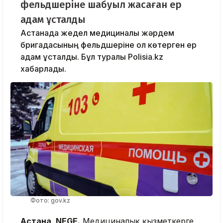
фельдшеріне шабуыл жасаған ер
адам ұсталды
Астанада жедел медициналық жәрдем
бригадасының фельдшеріне қол көтерген ер
адам ұсталды. Бұл туралы Polisia.kz
хабарлады.
Фото: gov.kz
Астана, NEGE.
Медициналық қызметкерге