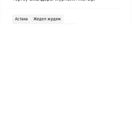
Астана
Жедел жәрдем
Соққыға жығылған фельдшер
Nege.kz редакциясы
Журналист
Қазір оқып жатыр
20:52, 08 Тамыз 2026
Танымал блогер
Тоқаевтың сүйікті
тұлпары Ақжанды алғаш
рет кең далада түсірді
18:37, 08 Тамыз 2026
«Астана» баскетбол