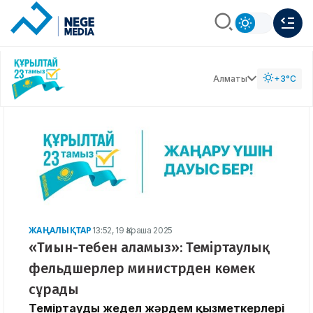
Алматы
+3°C
ЖАҢАЛЫҚТАР
13:52, 19 Қараша 2025
«Тиын-тебен аламыз»: Теміртаулық
фельдшерлер министрден көмек
сұрады
Теміртаудың жедел жәрдем қызметкерлері