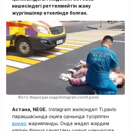
көшесіндегі реттелмейтін жаяу
жүргіншілер өткелінде болған.
Фото: Видеодан кадр/instagram.com/ti.pavlo
Астана, NEGE.
Instagram желісіндегі Ti.pavlo
парақшасында оқиға орнында түсірілген
видео
жарияланды. Онда жедел жәрдем
көлігінің бірінші санаттағы шұғыл шақыртуға