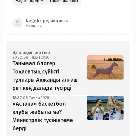
Жедел жәрдем
төмен жалақы
Nege.kz редакциясы
Журналист
Қазір оқып жатыр
20:52, 08 Тамыз 2026
Танымал блогер
Тоқаевтың сүйікті
тұлпары Ақжанды алғаш
рет кең далада түсірді
18:37, 08 Тамыз 2026
«Астана» баскетбол
клубы жабыла ма?
Министрлік түсініктеме
берді