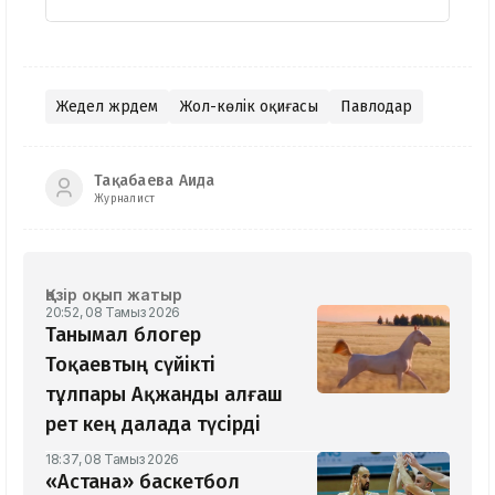
Жедел жәрдем
Жол-көлік оқиғасы
Павлодар
Тақабаева Аида
Журналист
Қазір оқып жатыр
20:52, 08 Тамыз 2026
Танымал блогер
Тоқаевтың сүйікті
тұлпары Ақжанды алғаш
рет кең далада түсірді
18:37, 08 Тамыз 2026
«Астана» баскетбол