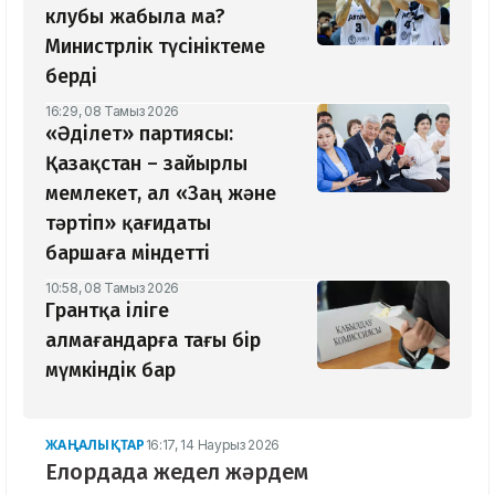
клубы жабыла ма?
Министрлік түсініктеме
берді
16:29, 08 Тамыз 2026
«Әділет» партиясы:
Қазақстан – зайырлы
мемлекет, ал «Заң және
тәртіп» қағидаты
баршаға міндетті
10:58, 08 Тамыз 2026
Грантқа іліге
алмағандарға тағы бір
мүмкіндік бар
ЖАҢАЛЫҚТАР
16:17, 14 Наурыз 2026
Елордада жедел жәрдем