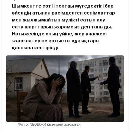
Шымкентте сот ІІ топтағы мүгедектігі бар
әйелдің атынан рәсімделген сенімхаттар
мен жылжымайтын мүлікті сатып алу-
сату шарттарын жарамсыз деп таныды.
Нәтижесінде оның үйіне, жер учаскесі
және пәтеріне қатысты құқықтары
қалпына келтірілді.
Фото: NEGE/ЖИ көмегімен жасалған