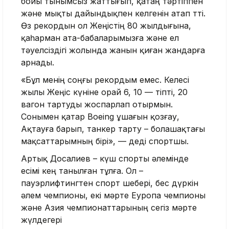
бойы тынымсыз жаттығып, қатаң тәртіппен
және мықты дайындықпен келгенін атап өтті.
Өз рекордын ол Жеңістің 80 жылдығына,
қаһарман ата-бабаларымызға және ел
тәуелсіздігі жолында жанын қиған жандарға
арнады.
«Бұл менің соңғы рекордым емес. Келесі
жылы Жеңіс күніне орай 6, 10 — тіпті, 20
вагон тартуды жоспарлап отырмын.
Сонымен қатар Boeing ұшағын қозғау,
Ақтауға барып, танкер тарту – болашақтағы
мақсаттарымның бірі», — деді спортшы.
Артық Досалиев – күш спорты әлемінде
есімі кең танылған тұлға. Ол –
пауэрлифтингтен спорт шебері, бес дүркін
әлем чемпионы, екі мәрте Еуропа чемпионы
және Азия чемпионаттарының сегіз мәрте
жүлдегері