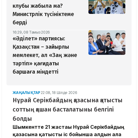
клубы жабыла ма?
Министрлік түсініктеме
берді
16:29, 08 Тамыз 2026
«Әділет» партиясы:
Қазақстан – зайырлы
мемлекет, ал «Заң және
тәртіп» қағидаты
баршаға міндетті
ЖАҢАЛЫҚТАР
22:08, 18 Шілде 2026
Нұрай Серікбайдың қазасына қатысты
соттың қашан басталатыны белгілі
болды
Шымкентте 21 жастағы Нұрай Серікбайдың
қазасына қатысты іс бойынша алдын ала