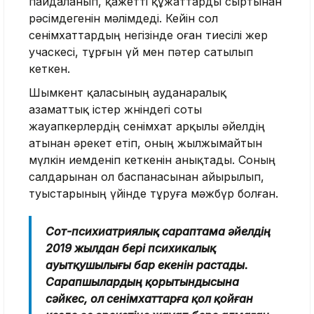
пайдаланып, қажетті құжаттарды сыртынан
рәсімдегенін мәлімдеді. Кейін сол
сенімхаттардың негізінде оған тиесілі жер
учаскесі, тұрғын үй мен пәтер сатылып
кеткен.
Шымкент қаласының ауданаралық
азаматтық істер жөніндегі соты
жауапкерлердің сенімхат арқылы әйелдің
атынан әрекет етіп, оның жылжымайтын
мүлкін иемденіп кеткенін анықтады. Соның
салдарынан ол баспанасынан айырылып,
туыстарының үйінде тұруға мәжбүр болған.
Сот-психиатриялық сараптама әйелдің
2019 жылдан бері психикалық
ауытқушылығы бар екенін растады.
Сарапшылардың қорытындысына
сәйкес, ол сенімхаттарға қол қойған