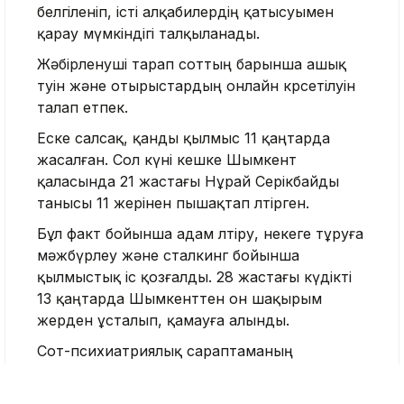
белгіленіп, істі алқабилердің қатысуымен
қарау мүмкіндігі талқыланады.
Жәбірленуші тарап соттың барынша ашық
өтуін және отырыстардың онлайн көрсетілуін
талап етпек.
Еске салсақ, қанды қылмыс 11 қаңтарда
жасалған. Сол күні кешке Шымкент
қаласында 21 жастағы Нұрай Серікбайды
танысы 11 жерінен пышақтап өлтірген.
Бұл факт бойынша адам өлтіру, некеге тұруға
мәжбүрлеу және сталкинг бойынша
қылмыстық іс қозғалды. 28 жастағы күдікті
13 қаңтарда Шымкенттен он шақырым
жерден ұсталып, қамауға алынды.
Сот-психиатриялық сараптаманың
қорытындысы бойынша күдіктіден
психикалық бұзылыстар анықталып, ол