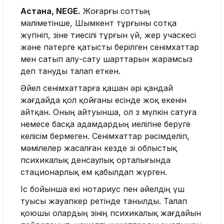
Астана, NEGE.
Жоғарғы соттың
мәліметінше, Шымкент тұрғыны сотқа
жүгініп, өзіне тиесілі тұрғын үй, жер учаскесі
және пәтерге қатысты берілген сенімхаттар
мен сатып алу-сату шарттарын жарамсыз
деп тануды талап еткен.
Әйел сенімхаттарға қашан әрі қандай
жағдайда қол қойғаны есінде жоқ екенін
айтқан. Оның айтуынша, ол өз мүлкін сатуға
немесе басқа адамдардың иелігіне беруге
келісім бермеген. Сенімхаттар рәсімделіп,
мәмілелер жасалған кезде өзі облыстық
психикалық денсаулық орталығында
стационарлық ем қабылдап жүрген.
Іс бойынша екі нотариус пен әйелдің үш
туысы жауапкер ретінде танылды. Талап
қоюшы олардың өзінің психикалық жағдайын