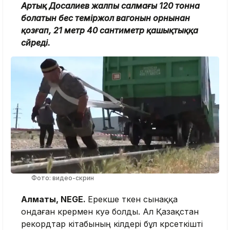
Артық Досалиев жалпы салмағы 120 тонна
болатын бес теміржол вагонын орнынан
қозғап, 21 метр 40 сантиметр қашықтыққа
сүйреді.
Фото: видео-скрин
Алматы, NEGE.
Ерекше өткен сынаққа
ондаған көрермен куә болды. Ал Қазақстан
рекордтар кітабының өкілдері бұл көрсеткішті