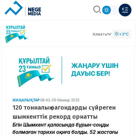
Алматы
+3°C
ЖАҢАЛЫҚТАР
08:43, 06 Мамыр 2025
120 тонналық вагондарды сүйреген
шымкенттік рекорд орнатты
Бүгін Шымкент қаласында бұрын-соңды
болмаған тарихи оқиға болды. 52 жастағы