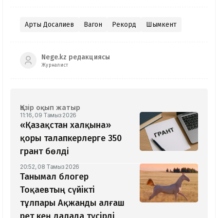
Артық Досалиев
Вагон
Рекорд
Шымкент
Nege.kz редакциясы
Журналист
Қазір оқып жатыр
11:16, 09 Тамыз 2026
«Қазақстан халқына»
қоры талапкерлерге 350
грант бөлді
20:52, 08 Тамыз 2026
Танымал блогер
Тоқаевтың сүйікті
тұлпары Ақжанды алғаш
рет кең далада түсірді