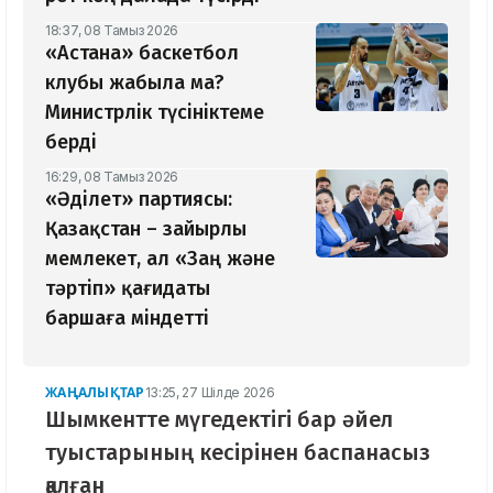
18:37, 08 Тамыз 2026
«Астана» баскетбол
клубы жабыла ма?
Министрлік түсініктеме
берді
16:29, 08 Тамыз 2026
«Әділет» партиясы:
Қазақстан – зайырлы
мемлекет, ал «Заң және
тәртіп» қағидаты
баршаға міндетті
ЖАҢАЛЫҚТАР
13:25, 27 Шілде 2026
Шымкентте мүгедектігі бар әйел
туыстарының кесірінен баспанасыз
қалған