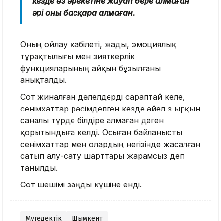
кезде өз әрекетіне жауап бере алмаған
әрі оны басқара алмаған.
Оның ойлау қабілеті, жады, эмоциялық
тұрақтылығы мен зияткерлік
функцияларының айқын бұзылғаны
анықталды.
Сот жиналған дәлелдерді сараптай келе,
сенімхаттар рәсімделген кезде әйел өз ырқын
саналы түрде білдіре алмаған деген
қорытындыға келді. Осыған байланысты
сенімхаттар мен олардың негізінде жасалған
сатып алу-сату шарттары жарамсыз деп
танылды.
Сот шешімі заңды күшіне енді.
Мүгедектік
Шымкент