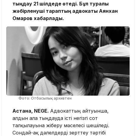
тыңдау 21 шілдеде өтеді. Бұл туралы
жәбірленуші тараптың адвокаты Аянхан
Омаров хабарлады.
Фото: Отбасылық архивтен
Астана, NEGE.
Адвокаттың айтуынша,
алдын ала тыңдауда істі негізгі сот
талқылауына жіберу мәселесі шешіледі.
Сондай-ақ дәлелдерді зерттеу тәртібі