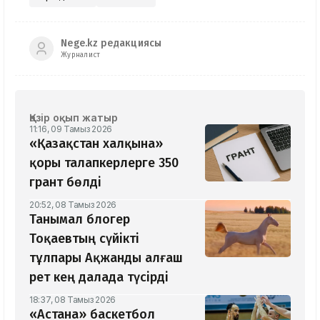
Nege.kz редакциясы
Журналист
Қазір оқып жатыр
11:16, 09 Тамыз 2026
«Қазақстан халқына»
қоры талапкерлерге 350
грант бөлді
20:52, 08 Тамыз 2026
Танымал блогер
Тоқаевтың сүйікті
тұлпары Ақжанды алғаш
рет кең далада түсірді
18:37, 08 Тамыз 2026
«Астана» баскетбол