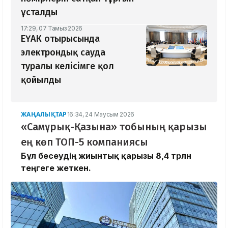
ұсталды
17:29, 07 Тамыз 2026
ЕҮАК отырысында
электрондық сауда
туралы келісімге қол
қойылды
ЖАҢАЛЫҚТАР
16:34, 24 Маусым 2026
«Самұрық-Қазына» тобының қарызы
ең көп ТОП-5 компаниясы
Бұл бeсeудің жиынтық қарызы 8,4 трлн
теңгеге жеткен.