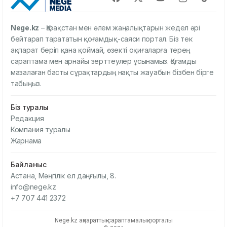
Nege.kz
– Қазақстан мен әлем жаңалықтарын жедел әрі
бейтарап тарататын қоғамдық-саяси портал. Біз тек
ақпарат беріп қана қоймай, өзекті оқиғаларға терең
сараптама мен арнайы зерттеулер ұсынамыз. Қоғамды
мазалаған басты сұрақтардың нақты жауабын бізбен бірге
табыңыз.
Біз туралы
Редакция
Компания туралы
Жарнама
Байланыс
Астана, Мәңгілік ел даңғылы, 8.
info@nege.kz
+7 707 441 2372
Nege.kz ақпараттық-сараптамалық порталы