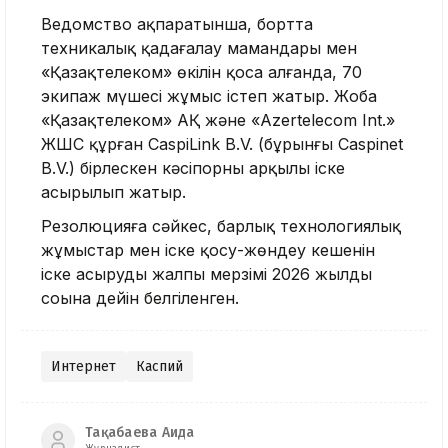
Ведомство ақпаратынша, бортта
техникалық қадағалау мамандары мен
«Қазақтелеком» өкілін қоса алғанда, 70
экипаж мүшесі жұмыс істеп жатыр. Жоба
«Қазақтелеком» АҚ және «Azertelecom Int.»
ЖШС құрған CaspiLink B.V. (бұрынғы Caspinet
B.V.) бірлескен кәсіпорны арқылы іске
асырылып жатыр.
Резолюцияға сәйкес, барлық технологиялық
жұмыстар мен іске қосу-жөндеу кешенін
іске асырудың жалпы мерзімі 2026 жылдың
соңына дейін белгіленген.
Интернет
Каспий
Тақабаева Аида