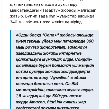
шыны-талшықты желіге ауыстыру
мақсатындағы «Тазарту» жобасы жалғасып
жатыр. Бүгінгі таңда бұл жұмыстар аясында
340 мың абонент жаңа желіге көшірілді.
«Одан басқа "Сапа+" жобасы аясында
биыл тұрғын үйлер мен пәтерлерде 360
мың роутер жаңартылып, заманауи
жылдамдығы жоғары интернетке
қолжеткізуге мүмкіндік алды. Сондай-
ақ елімізде бұрын болмаған үш мыңнан
астам ауылды жоғары жылдамдықты
интернетке қосу "Ауылline" жобасы
аясында басталып кетті. Ол ЖИ
министрлігінің көмегімен жүзеге асуда.
1,5 жылдың ішінде 500-ден астам
жерде Amazon, StarLink сияқты жер
серіктестері арқылы интернетке