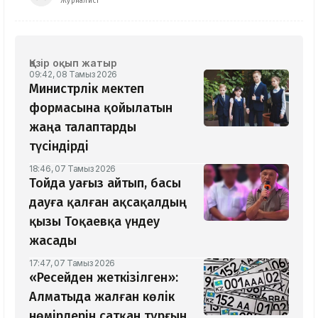
Журналист
Қазір оқып жатыр
09:42, 08 Тамыз 2026
Министрлік мектеп
формасына қойылатын
жаңа талаптарды
түсіндірді
18:46, 07 Тамыз 2026
Тойда уағыз айтып, басы
дауға қалған ақсақалдың
қызы Тоқаевқа үндеу
жасады
17:47, 07 Тамыз 2026
«Ресейден жеткізілген»:
Алматыда жалған көлік
нөмірлерін сатқан тұрғын