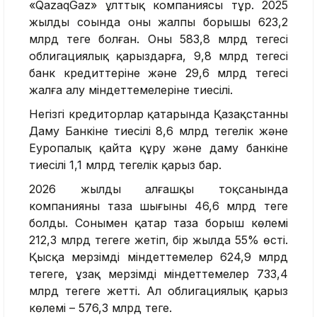
«QazaqGaz» ұлттық компаниясы тұр. 2025
жылдың соңында оның жалпы борышы 623,2
млрд теңге болған. Оның 583,8 млрд теңгесі
облигациялық қарыздарға, 9,8 млрд теңгесі
банк кредиттеріне және 29,6 млрд теңгесі
жалға алу міндеттемелеріне тиесілі.
Негізгі кредиторлар қатарында Қазақстанның
Даму Банкіне тиесілі 8,6 млрд теңгелік және
Еуропалық қайта құру және даму банкіне
тиесілі 1,1 млрд теңгелік қарыз бар.
2026 жылдың алғашқы тоқсанында
компанияның таза шығыны 46,6 млрд теңге
болды. Сонымен қатар таза борыш көлемі
212,3 млрд теңгеге жетіп, бір жылда 55% өсті.
Қысқа мерзімді міндеттемелер 624,9 млрд
теңгеге, ұзақ мерзімді міндеттемелер 733,4
млрд теңгеге жетті. Ал облигациялық қарыз
көлемі – 576,3 млрд теңге.