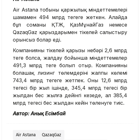
Air Astana тобының қаржылық міндеттемелері
шамамен 494 млрд теңгеге жеткен. Алайда
бұл соманы ҚТЖ, ҚазМұнайГаз немесе
QazaqGaz қарыздарымен тікелей салыстыру
орынсыз болар eді.
Компанияның тікелей қарызы небәрі 2,6 млрд
теңге болса, жалдау бойынша міндеттемелер
491,3 млрд теңге болып отыр. Компанияның
болашақ лизинг төлемдерінің жалпы көлемі
743,4 млрд теңгегe жeтпeк. Оның 12,6 млрд
теңгесі бір жыл ішінде, 345,4 млрд теңгесі бір
жылдан бес жылға дейінгі кезеңде, ал 385,4
млрд теңгесі бес жылдан кейін төленуге тиіс.
Автор: Анық Есімбай
Air Astana
QazaqGaz