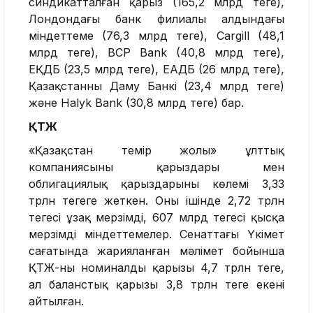
синдикатталған қарыз (165,2 млрд теңге),
Лондондағы банк филиалы алдындағы
міндеттеме (76,3 млрд теңге), Cargill (48,1
млрд теңге), BCP Bank (40,8 млрд теңге),
ЕҚДБ (23,5 млрд теңге), ЕАДБ (26 млрд теңге),
Қазақстанның Даму Банкі (23,4 млрд теңге)
және Halyk Bank (30,8 млрд теңге) бар.
ҚТЖ
«Қазақстан темір жолы» ұлттық
компаниясының қарыздары мен
облигациялық қарыздарының көлемі 3,33
трлн теңгеге жеткен. Оның ішінде 2,72 трлн
теңгесі ұзақ мерзімді, 607 млрд теңгесі қысқа
мерзімді міндеттемелер. Сенаттағы Үкімет
сағатында жарияланған мәлімет бойынша
ҚТЖ-ның номиналды қарызы 4,7 трлн теңге,
ал баланстық қарызы 3,8 трлн теңге екені
айтылған.