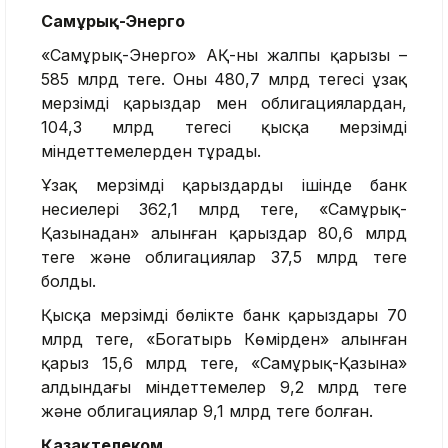
Самұрық-Энерго
«Самұрық-Энерго» АҚ-ның жалпы қарызы –
585 млрд теңге. Оның 480,7 млрд теңгесі ұзақ
мерзімді қарыздар мен облигациялардан,
104,3 млрд теңгесі қысқа мерзімді
міндеттемелерден тұрады.
Ұзақ мерзімді қарыздардың ішінде банк
несиелері 362,1 млрд теңге, «Самұрық-
Қазынадан» алынған қарыздар 80,6 млрд
теңге және облигациялар 37,5 млрд теңге
болды.
Қысқа мерзімді бөлікте банк қарыздары 70
млрд теңге, «Богатырь Көмірден» алынған
қарыз 15,6 млрд теңге, «Самұрық-Қазына»
алдындағы міндеттемелер 9,2 млрд теңге
және облигациялар 9,1 млрд теңге болған.
Қазақтелеком