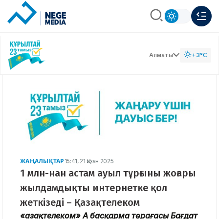
Алматы
+3°C
ЖАҢАЛЫҚТАР
15:41, 21 Қазан 2025
1 млн-нан астам ауыл тұрғыны жоғары
жылдамдықты интернетке қол
жеткізеді – Қазақтелеком
«Қазақтелеком» АҚ басқарма төрағасы Бағдат