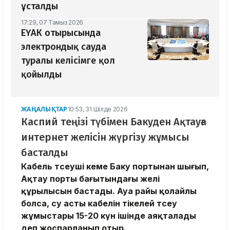
ұсталды
17:29, 07 Тамыз 2026
ЕҮАК отырысында
электрондық сауда
туралы келісімге қол
қойылды
ЖАҢАЛЫҚТАР
10:53, 31 Шілде 2026
Каспий теңізі түбімен Бакуден Ақтауға
интернет желісін жүргізу жұмысы
басталды
Кабель төсеуші кеме Баку портынан шығып,
Ақтау порты бағытындағы желі
құрылысын бастады. Ауа райы қолайлы
болса, су асты кабелін тікелей төсеу
жұмыстары 15-20 күн ішінде аяқталады
деп жоспарланып отыр.