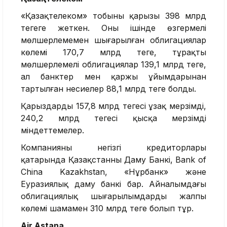
«Қазақтелеком» тобының қарызы 398 млрд
теңгегe жeткeн. Оның ішінде өзгермелі
мөлшерлемемен шығарылған облигациялар
көлемі 170,7 млрд теңге, тұрақты
мөлшерлемелі облигациялар 139,1 млрд теңге,
ал банктер мен қаржы ұйымдарынан
тартылған несиелер 88,1 млрд теңге болды.
Қарыздардың 157,8 млрд теңгесі ұзақ мерзімді,
240,2 млрд теңгесі қысқа мерзімді
міндеттемелер.
Компанияның негізгі кредиторлары
қатарында Қазақстанның Даму Банкі, Bank of
China Kazakhstan, «Нұрбанк» және
Еуразиялық даму банкі бар. Айналымдағы
облигациялық шығарылымдардың жалпы
көлемі шамамен 310 млрд теңге болып тұр.
Air Astana