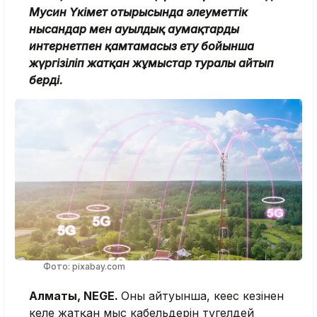
Мусин Үкімет отырысында әлеуметтік
нысандар мен ауылдық аумақтарды
интернетпен қамтамасыз ету бойынша
жүргізіліп жатқан жұмыстар туралы айтып
берді.
Фото: pixabay.com
Алматы, NEGE.
Оның айтуынша, кеңес кезінен
келе жатқан мыс кабельдерін түгелдей