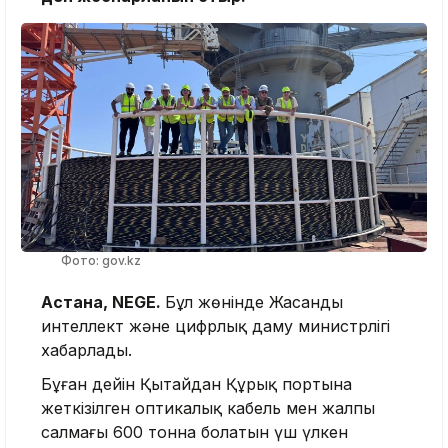
Фото: gov.kz
Астана, NEGE.
Бұл жөнінде Жасанды
интеллект және цифрлық даму министрлігі
хабарлады.
Бұған дейін Қытайдан Құрық портына
жеткізілген оптикалық кабель мен жалпы
салмағы 600 тонна болатын үш үлкен