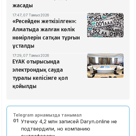
жасады
17:47, 07 Тамыз 2026
«Ресейден жеткізілген»:
Алматыда жалған көлік
нөмірлерін сатқан тұрғын
ұсталды
17:29, 07 Тамыз 2026
ЕҮАК отырысында
электрондық сауда
туралы келісімге қол
қойылды
Telegram арнамызда танымал
01
Утечку 4,2 млн записей Daryn.online не
подтвердили, но компанию
оштрафовали