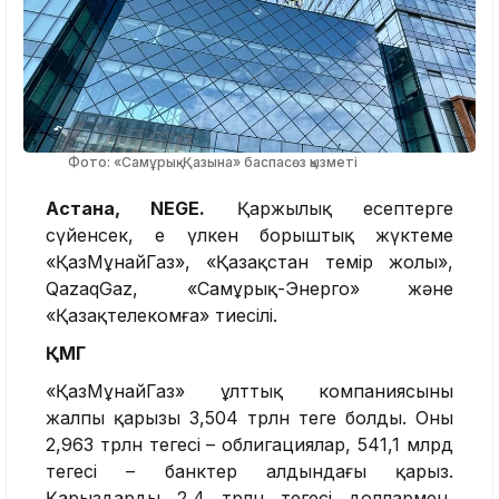
Фото: «Самұрық-Қазына» баспасөз қызметі
Астана, NEGE.
Қаржылық есептерге
сүйенсек, ең үлкен борыштық жүктеме
«ҚазМұнайГаз», «Қазақстан темір жолы»,
QazaqGaz, «Самұрық-Энерго» және
«Қазақтелекомға» тиесілі.
ҚМГ
«ҚазМұнайГаз» ұлттық компаниясының
жалпы қарызы 3,504 трлн теңге болды. Оның
2,963 трлн теңгесі – облигациялар, 541,1 млрд
теңгесі – банктeр алдындағы қарыз.
Қарыздардың 2,4 трлн теңгесі доллармен,