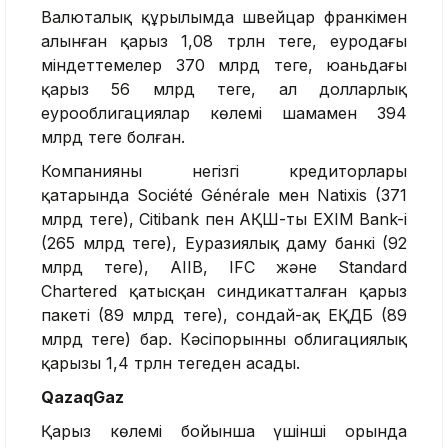
Валюталық құрылымда швейцар франкімен
алынған қарыз 1,08 трлн теңге, еуродағы
міндеттемелер 370 млрд теңге, юаньдағы
қарыз 56 млрд теңге, ал долларлық
еурооблигациялар көлемі шамамен 394
млрд теңге болған.
Компанияның негізгі кредиторлары
қатарында Société Générale мен Natixis (371
млрд теңге), Citibank пен АҚШ-тың EXIM Bank-і
(265 млрд теңге), Еуразиялық даму банкі (92
млрд теңге), AIIB, IFC және Standard
Chartered қатысқан синдикатталған қарыз
пакеті (89 млрд теңге), сондай-ақ ЕҚДБ (89
млрд теңге) бар. Кәсіпорынның облигациялық
қарызы 1,4 трлн теңгеден асады.
QazaqGaz
Қарыз көлемі бойынша үшінші орында