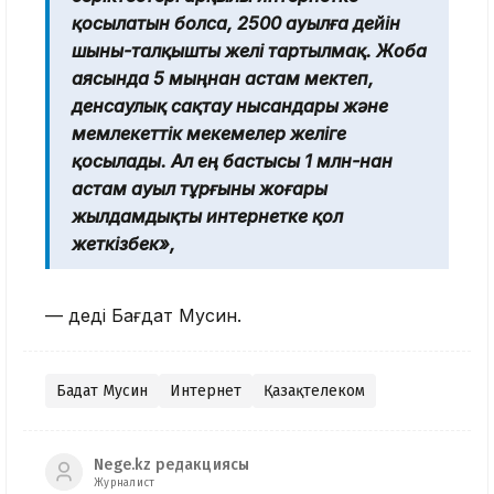
қосылатын болса, 2500 ауылға дейін
шыны-талқышты желі тартылмақ. Жоба
аясында 5 мыңнан астам мектеп,
денсаулық сақтау нысандары және
мемлекеттік мекемелер желіге
қосылады. Ал ең бастысы 1 млн-нан
астам ауыл тұрғыны жоғары
жылдамдықты интернетке қол
жеткізбек»,
— деді Бағдат Мусин.
Бағдат Мусин
Интернет
Қазақтелеком
Nege.kz редакциясы
Журналист