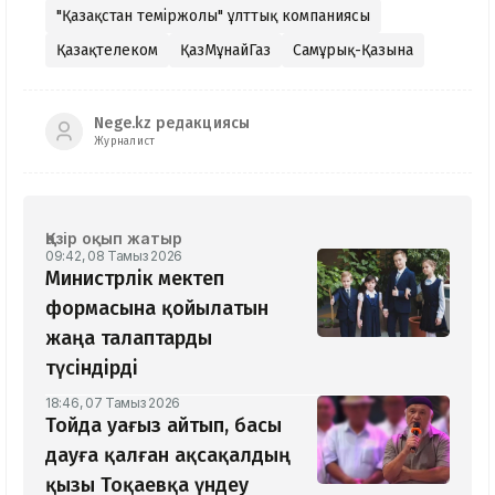
"Қазақстан теміржолы" ұлттық компаниясы
Қазақтелеком
ҚазМұнайГаз
Самұрық-Қазына
Nege.kz редакциясы
Журналист
Қазір оқып жатыр
09:42, 08 Тамыз 2026
Министрлік мектеп
формасына қойылатын
жаңа талаптарды
түсіндірді
18:46, 07 Тамыз 2026
Тойда уағыз айтып, басы
дауға қалған ақсақалдың
қызы Тоқаевқа үндеу