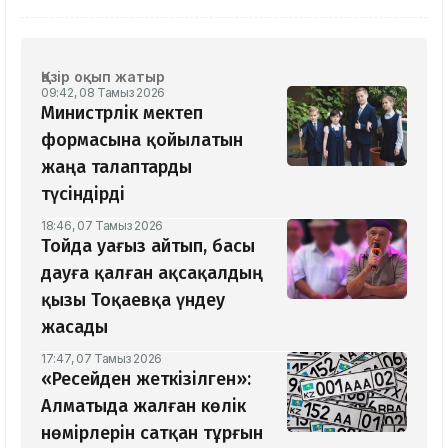
Қазір оқып жатыр
09:42, 08 Тамыз 2026
Министрлік мектеп
формасына қойылатын
жаңа талаптарды
түсіндірді
18:46, 07 Тамыз 2026
Тойда уағыз айтып, басы
дауға қалған ақсақалдың
қызы Тоқаевқа үндеу
жасады
17:47, 07 Тамыз 2026
«Ресейден жеткізілген»:
Алматыда жалған көлік
нөмірлерін сатқан тұрғын