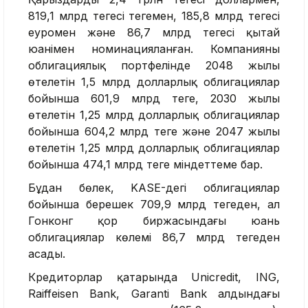
819,1 млрд теңгесі теңгемен, 185,8 млрд теңгесі
еуромен және 86,7 млрд теңгесі қытай
юанімен номинацияланған. Компанияның
облигациялық портфелінде 2048 жылы
өтелетін 1,5 млрд долларлық облигациялар
бойынша 601,9 млрд теңге, 2030 жылы
өтелетін 1,25 млрд долларлық облигациялар
бойынша 604,2 млрд теңге және 2047 жылы
өтелетін 1,25 млрд долларлық облигациялар
бойынша 474,1 млрд теңге міндеттеме бар.
Бұдан бөлек, KASE-дегі облигациялар
бойынша берешек 709,9 млрд теңгеден, ал
Гонконг қор биржасындағы юань
облигациялар көлемі 86,7 млрд теңгеден
асады.
Кредиторлар қатарында Unicredit, ING,
Raiffeisen Bank, Garanti Bank алдындағы