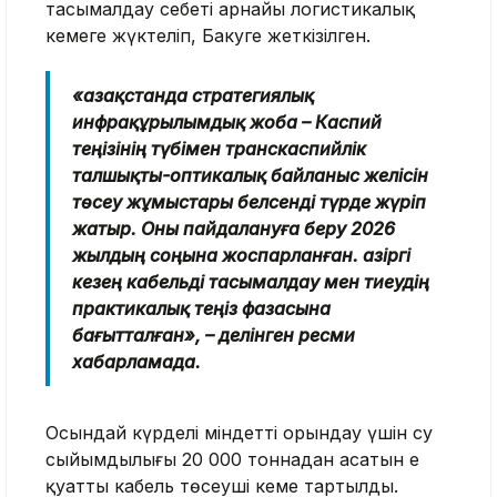
тасымалдау себеті арнайы логистикалық
кемеге жүктеліп, Бакуге жеткізілген.
«Қазақстанда стратегиялық
инфрақұрылымдық жоба – Каспий
теңізінің түбімен транскаспийлік
талшықты-оптикалық байланыс желісін
төсеу жұмыстары белсенді түрде жүріп
жатыр. Оны пайдалануға беру 2026
жылдың соңына жоспарланған. Қазіргі
кезең кабельді тасымалдау мен тиеудің
практикалық теңіз фазасына
бағытталған», – делінген ресми
хабарламада.
Осындай күрделі міндетті орындау үшін су
сыйымдылығы 20 000 тоннадан асатын ең
қуатты кабель төсеуші кеме тартылды.