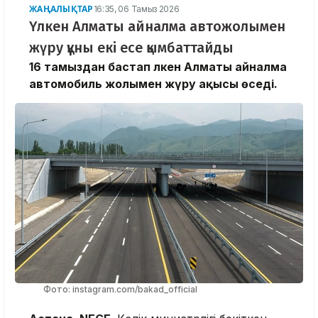
ЖАҢАЛЫҚТАР
16:35, 06 Тамыз 2026
Үлкен Алматы айналма автожолымен
жүру құны екі есе қымбаттайды
16 тамыздан бастап Үлкен Алматы айналма
автомобиль жолымен жүру ақысы өседі.
Фото: instagram.com/bakad_official