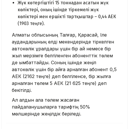
Жүк көтергіштігі 15 тоннадан асатын жүк
көліктері, оның ішінде тіркемелі жүк
көліктері мен ершікті тартқыштар – 0,44 АЕК
(1903 теңге).
Алматы облысының Талғар, Қарасай, Іле
аудандарының елді мекендерінде тіркелген
автокөлік құралдары үшін бір ай немесе бір
жыл мерзімге белгіленген абоненттік төлем
де қымбаттайды. Соның ішінде жеңіл
автокөлік үшін бір айға арналған абонент 0,5
АЕК (2162 теңге) деп белгіленсе, бір жылға
арналған төлем 5 АЕК (21 625 теңге) деп
бекітілді.
Ал алдын ала төлем жасаған
пайдаланушыларға тарифтің 50%
мөлшерінде жеңілдік беріледі.