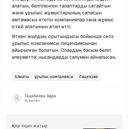
алатын, белгіленген талаптарды сақтайтын
және құрылыс жұмыстарының сапасын
қамтамасыз ететін компаниялар ғана жұмыс
істей алатынын атап өтті.
Өткен жылдың қорытындысы бойынша сегіз
құрылыс компаниясы лицензиясынан
айырылған болатын. Олардың басым бөлігі
әлеуметтік нысандарды салумен айналысқан.
Алматы
Құрылыс компаниясы
Лицензия
Тақабаева Аида
Журналист
Қазір оқып жатыр