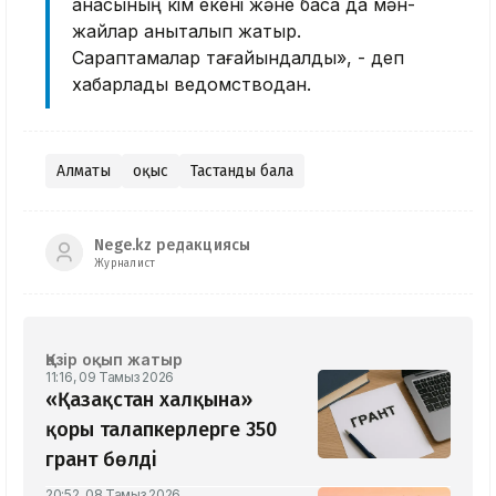
анасының кім екені және басқа да мән-
жайлар анықталып жатыр.
Сараптамалар тағайындалды», - деп
хабарлады ведомстводан.
Алматы
Қоқыс
Тастанды бала
Nege.kz редакциясы
Журналист
Қазір оқып жатыр
11:16, 09 Тамыз 2026
«Қазақстан халқына»
қоры талапкерлерге 350
грант бөлді
20:52, 08 Тамыз 2026