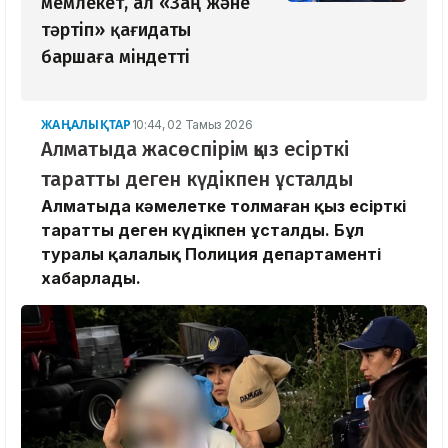
мемлекет, ал «Заң және
тәртіп» қағидаты
баршаға міндетті
ЖАҢАЛЫҚТАР
10:44, 02 Тамыз 2026
Алматыда жасөспірім қыз есірткі
таратты деген күдікпен ұсталды
Алматыда кәмелетке толмаған қыз есірткі
таратты деген күдікпен ұсталды. Бұл
туралы қалалық Полиция департаменті
хабарлады.