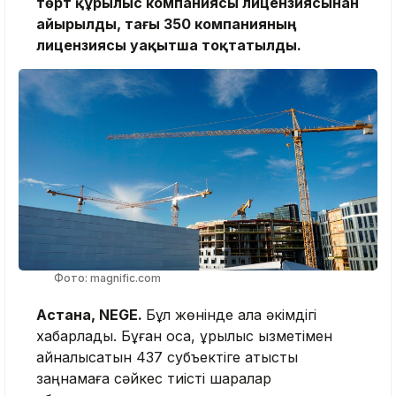
төрт құрылыс компаниясы лицензиясынан
айырылды, тағы 350 компанияның
лицензиясы уақытша тоқтатылды.
Фото: magnific.com
Астана, NEGE.
Бұл жөнінде қала әкімдігі
хабарлады. Бұған қоса, құрылыс қызметімен
айналысатын 437 субъектіге қатысты
заңнамаға сәйкес тиісті шаралар