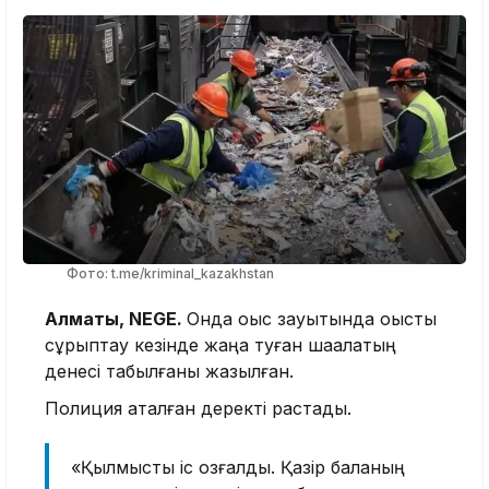
Фото: t.me/kriminal_kazakhstan
Алматы, NEGE.
Онда қоқыс зауытында қоқысты
сұрыптау кезінде жаңа туған шақалақтың
денесі табылғаны жазылған.
Полиция аталған деректі растады.
«Қылмыстық іс қозғалды. Қазір баланың