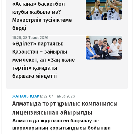
«Астана» баскетбол
клубы жабыла ма?
Министрлік түсініктеме
берді
16:29, 08 Тамыз 2026
«Әділет» партиясы:
Қазақстан – зайырлы
мемлекет, ал «Заң және
тәртіп» қағидаты
баршаға міндетті
ЖАҢАЛЫҚТАР
12:22, 04 Тамыз 2026
Алматыда төрт құрылыс компаниясы
лицензиясынан айырылды
Алматыда жүргізілген бақылау іс-
шараларының қорытындысы бойынша