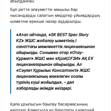
қабылданған.
Бұл ретте әлеуметтік маңызы бар
нысандарды салатын мердігер ұйымдардың
қызметіне ерекше назар аударылды.
«Атап айтқанда, «SK BEST Spec Story
KZ» ЖШС жобалау қызметінің І
санаттағы мемлекеттік лицензиясынан
айырылды. Сонымен қатар «Отау-
Құрмет» ЖШС мен «ҚазҚСҒЗИ» АҚ ЕҰ
лицензияларынан айырылды. Ал
«Сәулет Құрылыс Консалтингі» ЖШС
лицензиясының жекелеген қосалқы
түрінің күші жойылды», – деп
хабарлады әкімдік өкілдері.
Қала құрылысын бақылау басқармасының
өкілдері Алматыда өз біліктілігін дәлелдей