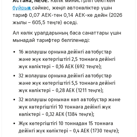
Астана, NEGE.
Көлік министрлігі бекіткен
бұйрыққа
сәйкес, жеңіл автокөліктер үшін
тариф 0,07 АЕК-тен 0,14 АЕК-ке дейін (2026
жылы – 605,5 теңге) өседі.
Ал көлік құралдарының басқа санаттары үшін
мынадай тарифтер белгіленеді:
16 жолаушы орнына дейінгі автобустар
және жүк көтергіштігі 2,5 тоннаға дейінгі
жүк көліктері – 0,16 АЕК (692 теңге);
32 жолаушы орнына дейінгі автобустар
және жүк көтергіштігі 5,5 тоннаға дейінгі
жүк көліктері – 0,28 АЕК (1211 теңге);
32 жолаушы орнынан көп автобустар және
жүк көтергіштігі 10 тоннаға дейінгі жүк
көліктері – 0,32 АЕК (1384 теңге);
Жүк көтергіштігі 10 тоннадан 15 тоннаға
дейінгі жүк көліктері – 0,4 АЕК (1730 теңге);