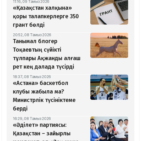
11:16, 09 Тамыз 2026
«Қазақстан халқына»
қоры талапкерлерге 350
грант бөлді
20:52, 08 Тамыз 2026
Танымал блогер
Тоқаевтың сүйікті
тұлпары Ақжанды алғаш
рет кең далада түсірді
18:37, 08 Тамыз 2026
«Астана» баскетбол
клубы жабыла ма?
Министрлік түсініктеме
берді
16:29, 08 Тамыз 2026
«Әділет» партиясы:
Қазақстан – зайырлы