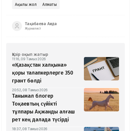
Ақылы жол
Алматы
Тақабаева Аида
Журналист
Қазір оқып жатыр
11:16, 09 Тамыз 2026
«Қазақстан халқына»
қоры талапкерлерге 350
грант бөлді
20:52, 08 Тамыз 2026
Танымал блогер
Тоқаевтың сүйікті
тұлпары Ақжанды алғаш
рет кең далада түсірді
18:37, 08 Тамыз 2026