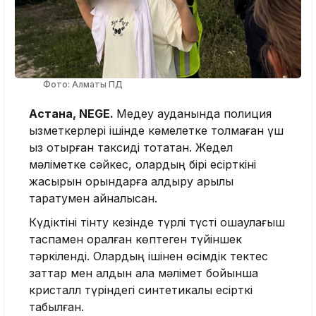
Фото: Алматы ПД
Астана, NEGE.
Медеу ауданында полиция
қызметкерлері ішінде кәмелетке толмаған үш
қыз отырған таксиді тоқтатқан. Жедел
мәліметке сәйкес, олардың бірі есірткіні
жасырын орындарға қалдыру арқылы
таратумен айналысқан.
Күдіктіні тінту кезінде түрлі түсті оқшаулағыш
таспамен оралған көптеген түйіншек
тәркіленді. Олардың ішінен өсімдік тектес
заттар мен алдын ала мәлімет бойынша
кристалл түріндегі синтетикалық есірткі
табылған.