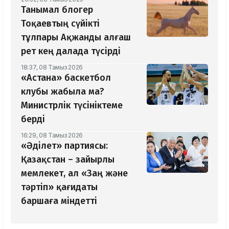
Танымал блогер
Тоқаевтың сүйікті
тұлпары Ақжанды алғаш
рет кең далада түсірді
18:37, 08 Тамыз 2026
«Астана» баскетбол
клубы жабыла ма?
Министрлік түсініктеме
берді
16:29, 08 Тамыз 2026
«Әділет» партиясы:
Қазақстан – зайырлы
мемлекет, ал «Заң және
тәртіп» қағидаты
баршаға міндетті