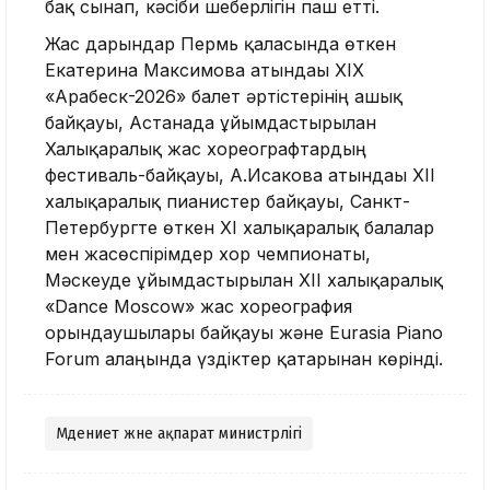
бақ сынап, кәсіби шеберлігін паш етті.
Жас дарындар Пермь қаласында өткен
Екатерина Максимова атындағы XIX
«Арабеск-2026» балет әртістерінің ашық
байқауы, Астанада ұйымдастырылған
Халықаралық жас хореографтардың
фестиваль-байқауы, А.Исакова атындағы XII
халықаралық пианистер байқауы, Санкт-
Петербургте өткен XI халықаралық балалар
мен жасөспірімдер хор чемпионаты,
Мәскеуде ұйымдастырылған XII халықаралық
«Dance Moscow» жас хореография
орындаушылары байқауы және Eurasia Piano
Forum алаңында үздіктер қатарынан көрінді.
Мәдениет және ақпарат министрлігі