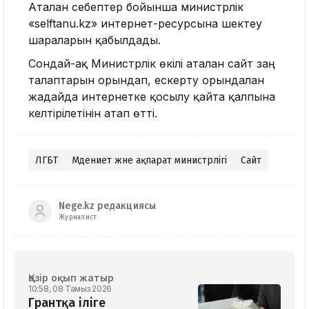
Аталған себептер бойынша министрлік
«selftanu.kz» интернет-ресурсына шектеу
шараларын қабылдады.
Сондай-ақ Министрлік өкілі аталған сайт заң
талаптарын орындап, ескерту орындалған
жағдайда интернетке қосылу қайта қалпына
келтірілетінін атап өтті.
ЛГБТ
Мәдениет және ақпарат министрлігі
Сайт
Nege.kz редакциясы
Журналист
Қазір оқып жатыр
10:58, 08 Тамыз 2026
Грантқа іліге