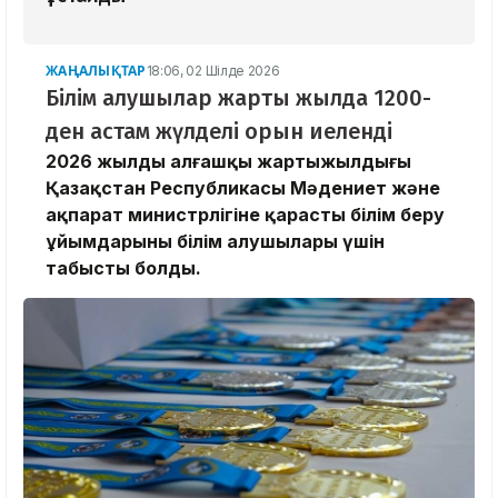
ЖАҢАЛЫҚТАР
18:06, 02 Шілде 2026
Білім алушылар жарты жылда 1200-
ден астам жүлделі орын иеленді
2026 жылдың алғашқы жартыжылдығы
Қазақстан Республикасы Мәдениет және
ақпарат министрлігіне қарасты білім беру
ұйымдарының білім алушылары үшін
табысты болды.