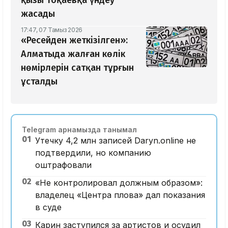
жасады
17:47, 07 Тамыз 2026
«Ресейден жеткізілген»:
Алматыда жалған көлік
нөмірлерін сатқан тұрғын
ұсталды
Telegram арнамызда танымал
01
Утечку 4,2 млн записей Daryn.online не
подтвердили, но компанию
оштрафовали
02
«Не контролировал должным образом»:
владелец «Центра плова» дал показания
в суде
03
Карин заступился за артистов и осудил