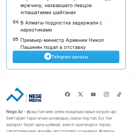
мужчину, назвавшего певцов
«глашатаями шайтана»
04
В Алматы подростка задержали с
наркотиками
05
Премьер-министр Армении Никол
Пашинян подал в отставку
Telegram арнасы
Nege.kz
– Қазақстан мен әлем жаңалықтарын жедел әрі
бейтарап тарататын қоғамдық-саяси портал. Біз тек
ақпарат беріп қана қоймай, өзекті оқиғаларға терең
сараптама мен арнайы зерттеулер ұсынамыз. Қоғамды