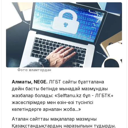
Фото: ғаламтордан
Алматы, NEGE.
ЛГБТ сайты бұғатталғанға
дейін басты бетінде мынадай мазмұндағы
жазбалар болады: «Selftanu.kz бұл - ЛГБТК+
жасөспірімдер мен өзін-өзі түсінгісі
келетіндерге арналған жоба...»
Аталған сайттағы мақалалар мазмұны
Қазақстандықтардың наразылығын тудырды.