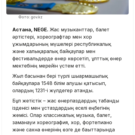
Фото: gov.kz
Астана, NEGE.
Жас музыканттар, балет
әртістері, хореографтар мен хор
ұжымдарының мүшелері республикалық
және халықаралық байқаулар мен
фестивальдерде өнер көрсетіп, ұлттық өнер
мектебінің мерейін үстем етті.
Жыл басынан бері түрлі шығармашылық
байқауларға 1548 білім алушы қатысып,
олардың 1231-і жүлдегер атанды.
Бұл жетістік – жас өнерпаздардың табанды
ізденісі мен ұстаздардың еселі еңбегінің
жемісі. Олар классикалық музыка, балет,
заманауи хореография, хор, фортепиано
және сахна өнерінің өзге де бағыттарында