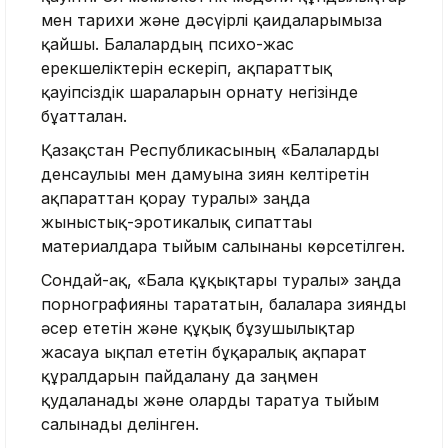
мен тарихи және дәсүірлі қағидаларымызға
қайшы. Балалардың психо-жас
ерекшеліктерін ескеріп, ақпараттық
қауіпсіздік шараларын орнату негізінде
бұғатталған.
Қазақстан Республикасының «Балаларды
денсаулығы мен дамуына зиян келтіретін
ақпараттан қорғау туралы» заңда
жыныстық-эротикалық сипаттағы
материалдарға тыйым салынғаны көрсетілген.
Сондай-ақ, «Бала құқықтары туралы» заңда
порнографияны тарататын, балаларға зиянды
әсер ететін және құқық бұзушылықтар
жасауға ықпал ететін бұқаралық ақпарат
құралдарын пайдалану да заңмен
қудаланады және оларды таратуға тыйым
салынады делінген.