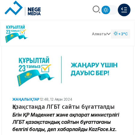
Алматы
+3°C
ЖАҢАЛЫҚТАР
12:48, 12 Ақпан 2024
Қазақстанда ЛГБТ сайты бұғатталды
Бүгін ҚР Мәдениет және ақпарат министрлігі
ЛГБТ қазақстандық сайтын бұғаттағаны
белгілі болды, деп хабарлайды KazFace.kz.