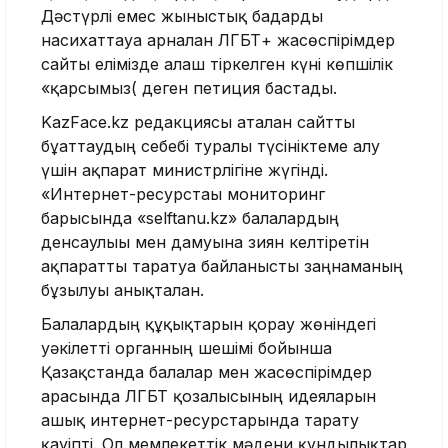
Дәстүрлі емес жыныстық бағдарды
насихаттауға арналған ЛГБТ+ жасөспірімдер
сайты елімізде алғаш тіркелген күні көпшілік
«қарсымыз( деген петиция бастады.
KazFace.kz редакциясы аталған сайтты
бұғаттаудың себебі туралы түсініктеме алу
үшін ақпарат министрлігіне жүгінді.
«Интернет-ресурстағы мониторинг
барысында «selftanu.kz» балалардың
денсаулығы мен дамуына зиян келтіретін
ақпаратты таратуға байланысты заңнаманың
бұзылуы анықталған.
Балалардың құқықтарын қорғау жөніндегі
уәкілетті органның шешімі бойынша
Қазақстанда балалар мен жасөспірімдер
арасында ЛГБТ қозғалысының идеяларын
ашық интернет-ресурстарында тарату
қауіпті. Ол мемлекеттік мәдени құндылықтар