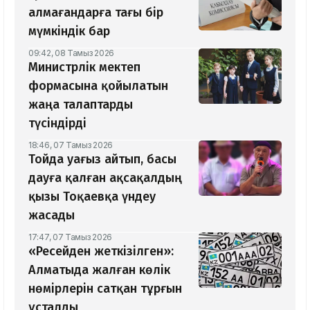
алмағандарға тағы бір
мүмкіндік бар
09:42, 08 Тамыз 2026
Министрлік мектеп
формасына қойылатын
жаңа талаптарды
түсіндірді
18:46, 07 Тамыз 2026
Тойда уағыз айтып, басы
дауға қалған ақсақалдың
қызы Тоқаевқа үндеу
жасады
17:47, 07 Тамыз 2026
«Ресейден жеткізілген»:
Алматыда жалған көлік
нөмірлерін сатқан тұрғын
ұсталды