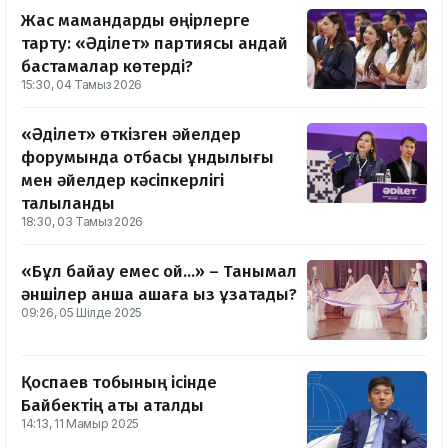
Жас мамандарды өңірлерге
тарту: «Әділет» партиясы қандай
бастамалар көтерді?
15:30, 04 Тамыз 2026
«Әділет» өткізген әйелдер
форумында отбасы құндылығы
мен әйелдер кәсіпкерлігі
талқыланды
18:30, 03 Тамыз 2026
«Бұл байқау емес қой...» – Танымал
әншілер қанша ақшаға қыз ұзатады?
09:26, 05 Шілде 2025
Қоспаев тобының ісінде
Байбектің аты аталды
14:13, 11 Мамыр 2025