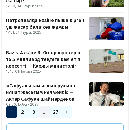
жатыр?
17:00, 04 Наурыз 2025
Петропавлда көзіне пышақ кірген
үш жасар бала көз жұмды
17:51, 01 Наурыз 2025
Bazis-A және BI Group кірістерін
16,5 миллиард теңгеге кем етіп
көрсетті — Қаржы министрлігі
15:15, 01 Наурыз 2025
«Сафуан атамыздың рухына
қиянат жасағым келмейді» –
Актер Сафуан Шаймерденов
09:30, 15 Ақпан 2025
1
2
3
27
…