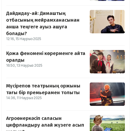
Дайдидау-ай: Димаштың
отбасының мейрамханасынан
қанша теңгеге ауыз ашуға
болады?
12:16, 15 Наурыз 2025
Қожа феномені көрерменге қайта
оралды
16:50, 13 Наурыз 2025
Мүсірепов театрының қоржыны
тағы бір премьерамен толықты
14:36, 11 Наурыз 2025
Агроөнеркәсіп саласын
цифрландыру қалай жүзеге асып