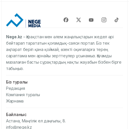
Nege.kz
– Қазақстан мен әлем жаңалықтарын жедел әрі
бейтарап тарататын қоғамдық-саяси портал. Біз тек
ақпарат беріп қана қоймай, өзекті оқиғаларға терең
сараптама мен арнайы зерттеулер ұсынамыз. Қоғамды
мазалаған басты сұрақтардың нақты жауабын бізбен бірге
табыңыз.
Біз туралы
Редакция
Компания туралы
Жарнама
Байланыс
Астана, Мәңгілік ел даңғылы, 8.
info@nege.kz